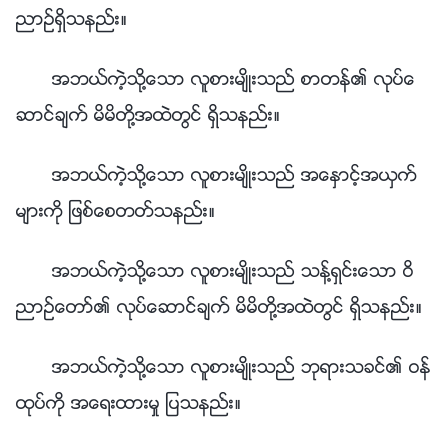
ညာဥ္ရွိသနည္း။
အဘယ္ကဲ့သို႔ေသာ လူစားမ်ိဳးသည္ စာတန္၏ လုပ္ေ
ဆာင္ခ်က္ မိမိတို႔အထဲတြင္ ရွိသနည္း။
အဘယ္ကဲ့သို႔ေသာ လူစားမ်ိဳးသည္ အေႏွာင့္အယွက္
မ်ားကို ျဖစ္ေစတတ္သနည္း။
အဘယ္ကဲ့သို႔ေသာ လူစားမ်ိဳးသည္ သန္႔ရွင္းေသာ ဝိ
ညာဥ္ေတာ္၏ လုပ္ေဆာင္ခ်က္ မိမိတို႔အထဲတြင္ ရွိသနည္း။
အဘယ္ကဲ့သို႔ေသာ လူစားမ်ိဳးသည္ ဘုရားသခင္၏ ဝန္
ထုပ္ကို အေရးထားမႈ ျပသနည္း။