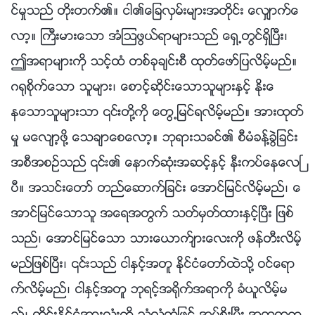
င္မႈသည္ တိုးတက္၏။ ငါ၏ေျခလွမ္းမ်ားအတိုင္း ေလွ်ာက္ေ
လာ့။ ႀကီးမားေသာ အံၾသဖြယ္ရာမ်ားသည္ ေရွ႕တြင္ရွိၿပီး၊
ဤအရာမ်ားကို သင့္ထံ တစ္ခုခ်င္းစီ ထုတ္ေဖာ္ျပလိမ့္မည္။
ဂ႐ုစိုက္ေသာ သူမ်ား၊ ေစာင့္ဆိုင္းေသာသူမ်ားႏွင့္ ႏိုးေ
နေသာသူမ်ားသာ ၎တို႔ကို ေတြ႕ျမင္ရလိမ့္မည္။ အားထုတ္
မႈ မေလ်ာ့ဖို႔ ေသခ်ာေစေလာ့။ ဘုရားသခင္၏ စီမံခန္႔ခြဲျခင္း
အစီအစဥ္သည္ ၎၏ ေနာက္ဆုံးအဆင့္ႏွင့္ နီးကပ္ေနေလၿ
ပီ။ အသင္းေတာ္ တည္ေဆာက္ျခင္း ေအာင္ျမင္လိမ့္မည္၊ ေ
အာင္ျမင္ေသာသူ အေရအတြက္ သတ္မွတ္ထားႏွင့္ၿပီး ျဖစ္
သည္၊ ေအာင္ျမင္ေသာ သားေယာက္်ားေလးကို ဖန္တီးလိမ့္
မည္ျဖစ္ၿပီး၊ ၎သည္ ငါႏွင့္အတူ ႏိုင္ငံေတာ္ထဲသို႔ ဝင္ေရာ
က္လိမ့္မည္၊ ငါႏွင့္အတူ ဘုရင့္အ႐ိုက္အရာကို ခံယူလိမ့္မ