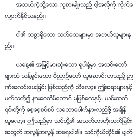
အဘယ္ကဲ့သို႔ေသာ လူစားမ်ိဳးသည္ ငါ့အလိုကို လိုက္ေ
လွ်ာက္ႏိုင္သနည္း။
ငါ၏ သစၥာရွိေသာ သက္ေသမ်ားမွာ အဘယ္သူမ်ားန
ည္း။
ယေန႔၏ အျမင့္မားဆုံးေသာ ႐ူပါ႐ုံမွာ အသင္းေတာ္
မ်ားထံ သန္႔ရွင္းေသာ ဝိညာဥ္ေတာ္ ယူေဆာင္လာသည့္ ဉာ
ဏ္အလင္းေပးျခင္း ျဖစ္သည္ကို သိေလာ့။ ဤအရာမ်ားႏွင့္
ပတ္သက္၍ နားေဝတိမ္ေတာင္ မျဖစ္ေလႏွင့္၊ ယင္းထက္
၎တို႔ကို ေစ့ေစ့စပ္စပ္ သေဘာေပါက္နားလည္ဖို႔ အခ်ိန္
ယူေလာ့။ ဤသည္မွာ သင္တို႔၏ အသက္တာတိုးတက္ျခင္း
အတြက္ အလြန္႔အလြန္ အေရးပါ၏။ သင္ကိုယ္တိုင္၏ မ်က္