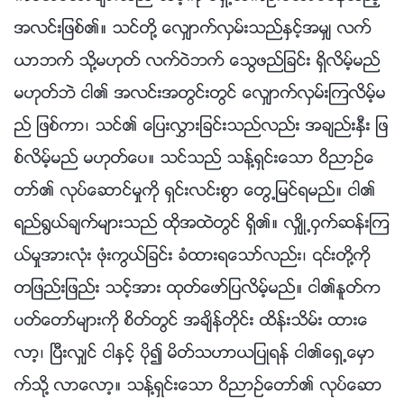
အလင္းျဖစ္၏။ သင္တို႔ ေလွ်ာက္လွမ္းသည္ႏွင့္အမွ် လက္
ယာဘက္ သို႔မဟုတ္ လက္ဝဲဘက္ ေသြဖည္ျခင္း ရွိလိမ့္မည္
မဟုတ္ဘဲ ငါ၏ အလင္းအတြင္းတြင္ ေလွ်ာက္လွမ္းၾကလိမ့္မ
ည္ ျဖစ္ကာ၊ သင္၏ ေျပးလႊားျခင္းသည္လည္း အခ်ည္းႏွီး ျဖ
စ္လိမ့္မည္ မဟုတ္ေပ။ သင္သည္ သန္႔ရွင္းေသာ ဝိညာဥ္ေ
တာ္၏ လုပ္ေဆာင္မႈကို ရွင္းလင္းစြာ ေတြ႕ျမင္ရမည္။ ငါ၏
ရည္႐ြယ္ခ်က္မ်ားသည္ ထိုအထဲတြင္ ရွိ၏။ လွ်ိဳ႕ဝွက္ဆန္းၾက
ယ္မႈအားလုံး ဖုံးကြယ္ျခင္း ခံထားရေသာ္လည္း၊ ၎တို႔ကို
တျဖည္းျဖည္း သင့္အား ထုတ္ေဖာ္ျပလိမ့္မည္။ ငါ၏ႏူတ္က
ပတ္ေတာ္မ်ားကို စိတ္တြင္ အခ်ိန္တိုင္း ထိန္းသိမ္း ထားေ
လာ့၊ ၿပီးလွ်င္ ငါႏွင့္ ပို၍ မိတ္သဟာယျပဳရန္ ငါ၏ေရွ႕ေမွာ
က္သို႔ လာေလာ့။ သန္႔ရွင္းေသာ ဝိညာဥ္ေတာ္၏ လုပ္ေဆာ