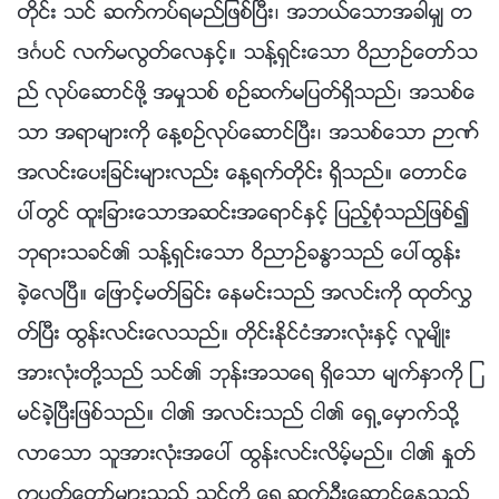
တိုင္း သင္ ဆက္ကပ္ရမည္ျဖစ္ၿပီး၊ အဘယ္ေသာအခါမွ် တ
ဒဂၤပင္ လက္မလြတ္ေလႏွင့္။ သန္႔ရွင္းေသာ ဝိညာဥ္ေတာ္သ
ည္ လုပ္ေဆာင္ဖို႔ အမႈသစ္ စဥ္ဆက္မျပတ္ရွိသည္၊ အသစ္ေ
သာ အရာမ်ားကို ေန႔စဥ္လုပ္ေဆာင္ၿပီး၊ အသစ္ေသာ ဉာဏ္
အလင္းေပးျခင္းမ်ားလည္း ေန႔ရက္တိုင္း ရွိသည္။ ေတာင္ေ
ပၚတြင္ ထူးျခားေသာအဆင္းအေရာင္ႏွင့္ ျပည့္စုံသည္ျဖစ္၍
ဘုရားသခင္၏ သန္႔ရွင္းေသာ ဝိညာဥ္ခႏၶာသည္ ေပၚထြန္း
ခဲ့ေလၿပီ။ ေျဖာင့္မတ္ျခင္း ေနမင္းသည္ အလင္းကို ထုတ္လႊ
တ္ၿပီး ထြန္းလင္းေလသည္။ တိုင္းႏိုင္ငံအားလုံးႏွင့္ လူမ်ိဳး
အားလုံးတို႔သည္ သင္၏ ဘုန္းအသေရ ရွိေသာ မ်က္ႏွာကို ျ
မင္ခဲ့ၿပီးျဖစ္သည္။ ငါ၏ အလင္းသည္ ငါ၏ ေရွ႕ေမွာက္သို႔
လာေသာ သူအားလုံးအေပၚ ထြန္းလင္းလိမ့္မည္။ ငါ၏ ႏႈတ္
ကပတ္ေတာ္မ်ားသည္ သင့္ကို ေရွ႕ဆက္ဦးေဆာင္ေနသည့္