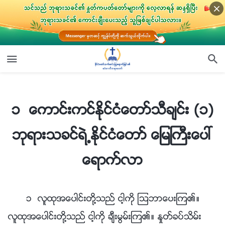
၁ ေကာင္းကင္ႏိုင္ငံေတာ္သီခ်င္း (၁)
ဘုရားသခင္ရဲ႕ႏိုင္ငံေတာ္ ေျမႀကီးေပၚ ေရာက္လာ
၁ ေကာင္းကင္ႏိုင္ငံေတာ္သီခ်င္း (၁)
ဘုရားသခင္ရဲ႕ႏိုင္ငံေတာ္ ေျမႀကီးေပၚ
ေရာက္လာ
၁ လူထုအေပါင္းတို႔သည္ ငါ့ကို ၾသဘာေပးၾက၏။
လူထုအေပါင္းတို႔သည္ ငါ့ကို ခ်ီးမြမ္းၾက၏။ ႏႈတ္ခပ္သိမ္း