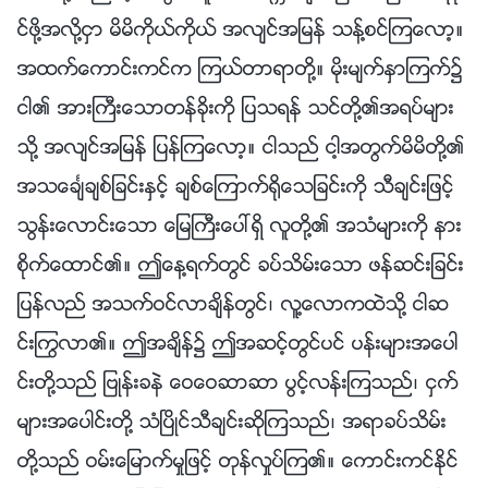
င္ဖို႔အလို႔ငွာ မိမိကိုယ္ကိုယ္ အလ်င္အျမန္ သန႔္စင္ၾကေလာ့။
အထက္ေကာင္းကင္က ၾကယ္တာရာတို႔။ မိုးမ်က္ႏွာၾကက္၌
ငါ၏ အားႀကီးေသာတန္ခိုးကို ျပသရန္ သင္တို႔၏အရပ္မ်ား
သို႔ အလ်င္အျမန္ ျပန္ၾကေလာ့။ ငါသည္ ငါ့အတြက္မိမိတို႔၏
အသေခ်ၤခ်စ္ျခင္းႏွင့္ ခ်စ္ေၾကာက္႐ိုေသျခင္းကို သီခ်င္းျဖင့္
သြန္းေလာင္းေသာ ေျမႀကီးေပၚရွိ လူတို႔၏ အသံမ်ားကို နား
စိုက္ေထာင္၏။ ဤေန႔ရက္တြင္ ခပ္သိမ္းေသာ ဖန္ဆင္းျခင္း
ျပန္လည္ အသက္ဝင္လာခ်ိန္တြင္၊ လူ႔ေလာကထဲသို႔ ငါဆ
င္းႂကြလာ၏။ ဤအခ်ိန္၌ ဤအဆင့္တြင္ပင္ ပန္းမ်ားအေပါ
င္းတို႔သည္ ျဗဳန္းခနဲ ေဝေဝဆာဆာ ပြင့္လန္းၾကသည္၊ ငွက္
မ်ားအေပါင္းတို႔ သံၿပိဳင္သီခ်င္းဆိုၾကသည္၊ အရာခပ္သိမ္း
တို႔သည္ ဝမ္းေျမာက္မႈျဖင့္ တုန္လႈပ္ၾက၏။ ေကာင္းကင္ႏိုင္