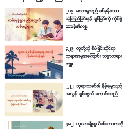
၂၀၉ ေပတ႐ုသည္ စစ္မွန္ေသာ
ယုံၾကည္ျခင္းႏွင့္ ခ်စ္ျခင္းကို ကိုင္စြဲ
ထားခဲ့၏က်ဴး
၃၂၉ လူတို႔ကို စီမံျခင္းဆိုင္ရာ
ဘုရားအမႈအေၾကာင္း သမၼာတရား
က်ဴး
၂၂၂ ဘုရားသခင္၏ ႏွိမ့္ခ်မႈသည္
အလြန္ ခ်စ္စဖြယ္ ေကာင္းသည္
၄၈၂ လူသားမ်ိဳးႏြယ္၏ေလာကကို