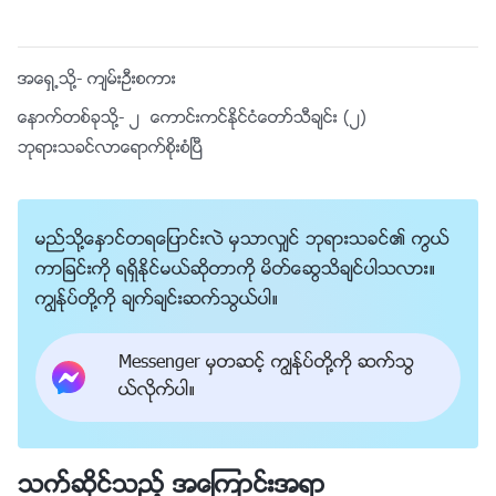
အေရွ႕သို႔-
က်မ္းဦးစကား
ေနာက္တစ္ခုသို႔-
၂ ေကာင္းကင္ႏိုင္ငံေတာ္သီခ်င္း (၂)
ဘုရားသခင္လာေရာက္စိုးစံၿပီ
မည္သို႔ေႏွာင္တရေျပာင္းလဲ မွသာလွ်င္ ဘုရားသခင္၏ ကြယ္
ကာျခင္းကို ရရွိႏိုင္မယ္ဆိုတာကို မိတ္ေဆြသိခ်င္ပါသလား။
ကြၽန္ုပ္တို႔ကို ခ်က္ခ်င္းဆက္သြယ္ပါ။
Messenger မွတဆင့္ ကြၽန္ုပ္တို႔ကို ဆက္သြ
ယ္လိုက္ပါ။
သက္ဆိုင္သည့္ အေၾကာင္းအရာ