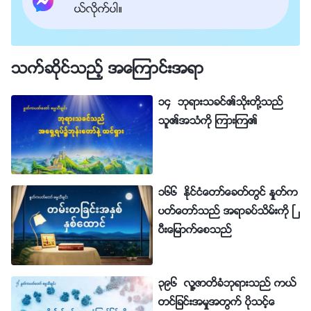
ယ္လိုက္ပါ။
သက္ဆိုင္သည့္ အေၾကာင္းအရာ
၁၄ ဘုရားသခင္၏သိုးတို႔သည္
သူ၏အသံကို ၾကားၾက၏
၁၆၆ ႏိုင္ငံေတာ္ေခတ္တြင္ ႏႈတ္က
ပတ္ေတာ္သည္ အရာခပ္သိမ္းကို ၿ
ပီးေျမာက္ေစသည္
၃၉၆ လူ႔ဇာတိခံဘုရားသည္ ကယ္
တင္ျခင္းအမႈအတြက္ ပိုသင့္ေ