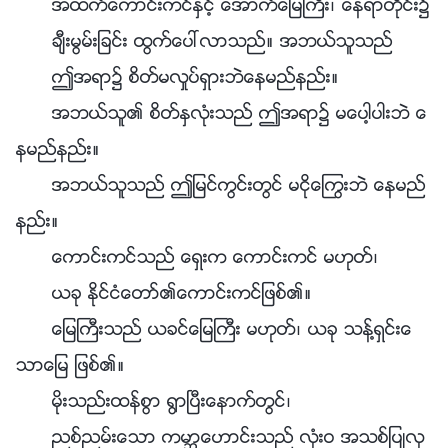
အထက္ေကာင္းကင္ႏွင့္ ေအာက္ေျမႀကီး၊ ေနရာတိုင္း၌
ခ်ီးမြမ္းျခင္း ထြက္ေပၚလာသည္။ အဘယ္သူသည္
ဤအရာ၌ စိတ္မလႈပ္ရွားဘဲေနမည္နည္း။
အဘယ္သူ၏ စိတ္ႏွလုံးသည္ ဤအရာ၌ မေပါ့ပါးဘဲ ေ
နမည္နည္း။
အဘယ္သူသည္ ဤျမင္ကြင္းတြင္ မငိုေႂကြးဘဲ ေနမည္
နည္း။
ေကာင္းကင္သည္ ေရွးက ေကာင္းကင္ မဟုတ္၊
ယခု ႏိုင္ငံေတာ္၏ေကာင္းကင္ျဖစ္၏။
ေျမႀကီးသည္ ယခင္ေျမႀကီး မဟုတ္၊ ယခု သန္႔ရွင္းေ
သာေျမ ျဖစ္၏။
မိုးသည္းထန္စြာ ႐ြာၿပီးေနာက္တြင္၊
ညစ္ညမ္းေသာ ကမာၻေဟာင္းသည္ လုံးဝ အသစ္ျပဳလု