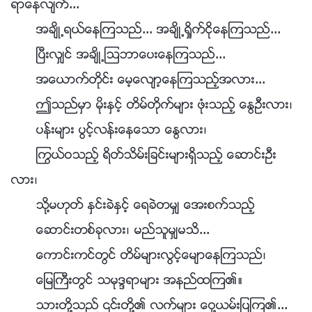
ရာေနလ်က္...
အခ်ိဳ႕ရယ္ေနၾကသည္... အခ်ိဳ႕ရႈိက္ငိုေနၾကသည္...
ၿပီးလွ်င္ အခ်ိဳ႕ၾသဘာေပးေနၾကသည္...
အေယာက္တိုင္း ေမ့ေလ်ာ့ေနၾကသည့္အလား...
ဤသည္မွာ မိုးႏွင့္ တိမ္တိုက္မ်ား ဖုံးသည့္ ေႏြဦးလား၊
ပန္းမ်ား ပြင့္လန္းေနေသာ ေႏြလား၊
ႂကြယ္ဝသည့္ ရိတ္သိမ္းျခင္းမ်ားရွိသည့္ ေဆာင္းဦး
လား၊
သို႔မဟုတ္ ႏွင္းခဲႏွင့္ ေရခဲတမွ် ေအးစက္သည့္
ေဆာင္းတစ္ခုလား၊ မည္သူမွ်မသိ...
ေကာင္းကင္တြင္ တိမ္မ်ားလြင့္ေမ်ာေနၾကသည္၊
ေျမႀကီးတြင္ သမုဒၵရာမ်ား အနည္ထၾက၏။
သားတို႔သည္ ၎တို႔၏ လက္မ်ား ေဝွ႔ယမ္းျပၾက၏...