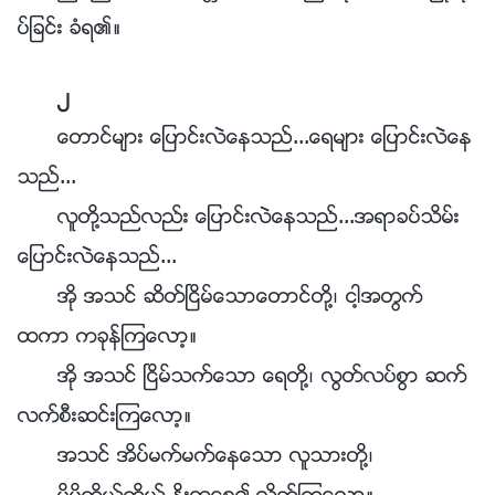
ပ္ျခင္း ခံရ၏။
၂
ေတာင္မ်ား ေျပာင္းလဲေနသည္...ေရမ်ား ေျပာင္းလဲေန
သည္...
လူတို႔သည္လည္း ေျပာင္းလဲေနသည္...အရာခပ္သိမ္း
ေျပာင္းလဲေနသည္...
အို အသင္ ဆိတ္ၿငိမ္ေသာေတာင္တို႔၊ ငါ့အတြက္
ထကာ ကခုန္ၾကေလာ့။
အို အသင္ ၿငိမ္သက္ေသာ ေရတို႔၊ လြတ္လပ္စြာ ဆက္
လက္စီးဆင္းၾကေလာ့။
အသင္ အိပ္မက္မက္ေနေသာ လူသားတို႔၊