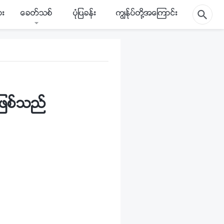
ား
ေခတ္သစ္
ပုံျပခန္း
ကြၽန္ုပ္တို႔အေၾကာင္း
ျဖစ္သည္