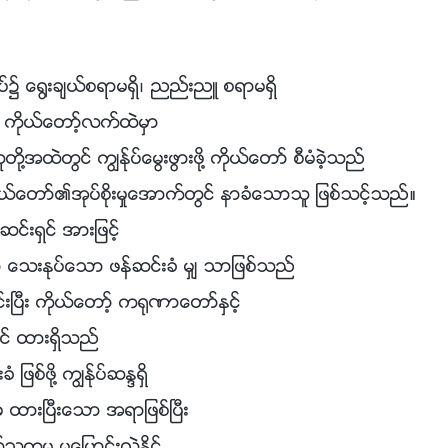
္ုပ္၌ ေ႐ြးခ်ယ္စရာမရွိ၊ ညည္းညဴ စရာမရွိ
ကိုယ္ေတာ့္လက္ထဲမွာ
ူတို႔အထဲတြင္ ကြၽန္ုပ္ေမြးဖြားဖို႔ ကိုယ္ေတာ္ စီမံခဲ့သည္
ိုယ္ေတာ္၏အုပ္စိုးမႈေအာက္တြင္ နာခံေသာသူ ျဖစ္သင့္သည္။
ဆင္းရွင္ အားျဖင့္
ေသးႏုပ္ေသာ ဖန္ဆင္းခံ မွ် သာျဖစ္သည္
ဆင္းၿပီး ကိုယ္ေတာ့္ က႐ုဏာေတာ္ႏွင့္
္ ထားရွိသည္
 ျဖစ္ဖို႔ ကြၽန္ုပ္ဆႏၵရွိ
မံ ထားၿပီးေသာ အရာျဖစ္ၿပီး