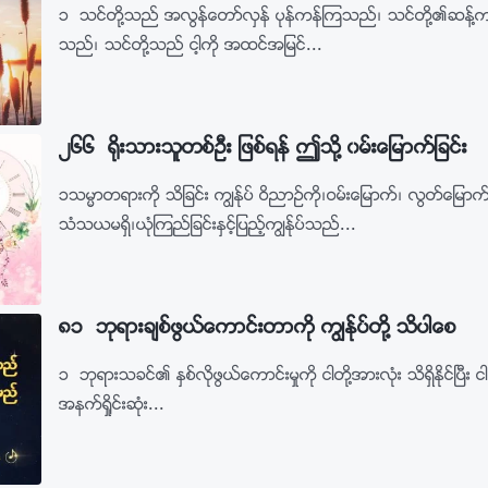
၁ သင္တို႔သည္ အလြန္ေတာ္လွန္ ပုန္ကန္ၾကသည္၊ သင္တို႔၏ဆန္႔က်င္
သည္၊ သင္တို႔သည္ ငါ့ကို အထင္အျမင္...
၂၆၆ ႐ိုးသားသူတစ္ဦး ျဖစ္ရန္ ဤသို႔ ၀မ္းေျမာက္ျခင္း
၁သမၼာတရားကို သိျခင္း ကြၽန္ုပ္ ဝိညာဥ္ကို၊ဝမ္းေျမာက္၊ လြတ္ေျမာက
သံသယမရွိ၊ယုံၾကည္ျခင္းႏွင့္ျပည့္ကြၽန္ုပ္သည္...
၈၁ ဘုရားခ်စ္ဖြယ္ေကာင္းတာကို ကြၽန္ုပ္တို႔ သိပါေစ
၁ ဘုရားသခင္၏ ႏွစ္လိုဖြယ္ေကာင္းမႈကို ငါတို႔အားလုံး သိရွိႏိုင္ၿပီး 
အနက္ရႈိင္းဆုံး...