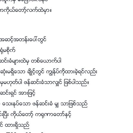
ူကမွ မေျပာင္းလဲႏိုင္
ာကိုယ္ေတာ့္လက္ထဲမွာ။
ဏ္အဆင့္အတန္းေပၚတြင္
ုံမစိုက္
္ဆင္းခံမ်ားထဲမွ တစ္ေယာက္ပါ
အဆုံးမရွိေသာ ခ်ိဳင့္တြင္ ကြၽန္ုပ္ကိုထားခဲ့ရင္လည္း
မွမဟုတ္ပါ ဖန္ဆင္းခံသာလွ်င္ ျဖစ္ပါသည္။
ဆင္းရွင္ အားျဖင့္
ေသးႏုပ္ေသာ ဖန္ဆင္းခံ မွ် သာျဖစ္သည္
ဆင္းၿပီး ကိုယ္ေတာ့္ က႐ုဏာေတာ္ႏွင့္
္ ထားရွိသည္