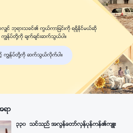
လွ်င္ ဘုရားသခင္၏ ကြယ္ကာျခင္းကို ရရွိႏိုင္မယ္ဆို
ၽန္ုပ္တို႔ကို ခ်က္ခ်င္းဆက္သြယ္ပါ။
ကြၽန္ုပ္တို႔ကို ဆက္သြယ္လိုက္ပါ။
းအရာ
၃၃၀ သင္သည္ အလြန္ေတာ္လွန္ပုန္ကန္၏က်ဴး