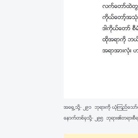
လက္ေတာ္ထဲတြင
ကိုယ္ေတာ့္အသုံးခံ
ဒါကိုယ္ေတာ္ စီ
ထိုအရာကို ဘယ္သ
အရာအားလုံး ဟ
အေရွ႕သို႔-
၂၉၁ ဘုရားကို ယုံၾကည္ေသာ္
ေနာက္တစ္ခုသို႔-
၂၉၅ ဘုရား၏တရားစီရင္ျခ