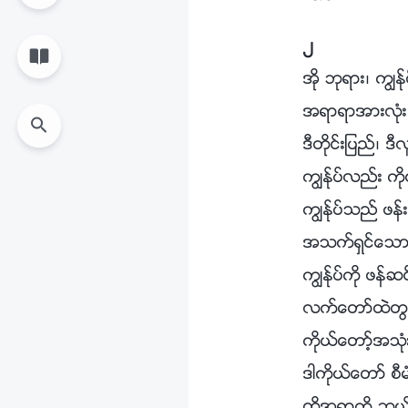
၂
အို ဘုရား၊ ကြၽန
အရာရာအားလုံး 
ဒီတိုင္းျပည္၊ ဒီလ
ကြၽန္ုပ္လည္း က
ကြၽန္ုပ္သည္ ဖန္း
အသက္ရွင္ေသာ 
ကြၽန္ုပ္ကို ဖန္
လက္ေတာ္ထဲတြင
ကိုယ္ေတာ့္အသုံးခံ
ဒါကိုယ္ေတာ္ စီ