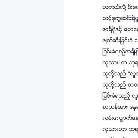
တကယ္လို႔ မီးေလ
သင့္ဒုကၡဆင္းရဲ
ဖာရိရွဲႏွင့္ ေမာ
ဖ်က္ဆီးျခင္းခံ 
ျခင္းခံရစဥ္အခ်ိ
လူသားဟာ ဘုရာ
သူတို႔သည္ “လူသ
သူတို႔သည္ စာတ
​ျခင္းခံရသည့္ 
စာတန္အား ေနရ
လမ္းေလွ်ာက္
လူသားဟာ ဘုရာ