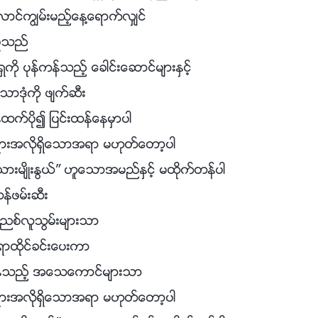
ာင္ကြၽမ္းမည့္ေန႔ေရာက္လွ်င္
မႈသည္
ေရွကို ပုန္ကန္သည့္ ေခါင္းေဆာင္မ်ားႏွင့္
ေသာဒုံကို ဖ်က္ဆီး
န္ထက္ပို၍ ျပင္းထန္ေနမွာပါ
းအလိုရွိေသာအရာ မဟုတ္ေတာ့ပါ
ားမ်ိဳးႏြယ္” ဟူေသာအမည္ႏွင့္ ​မထိုက္တန္ပါ
န္ဖမ္းဆီး
လူညစ္လူသြမ္းမ်ားသာ
ာထိုင္ခင္းေပးကာ
ေနသည့္ အေသေကာင္မ်ားသာ
းအလိုရွိေသာအရာ မဟုတ္ေတာ့ပါ