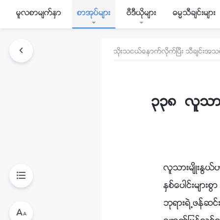
မူလစာမ်က္ႏွာ
စာအုပ္မ်ား
ဗီဒီယိုမ်ား
ဓမၼသီခ်င္းမ်ား
သိုးသငယ္ေနာက္လိုက္ၿပီး သီခ်င္းအသစ္
၃၃၈ လူသား
လူသားမ်ိဳးႏြယ္
ႏွစ္ေပါင္းမ်ားစ
ဘုရားရဲ႕ဖန္ဆင