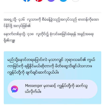
အေရွ႕သို႔-
၄၁၆ လူသားကို စီမံခန႔္ခြဲသည့္အလုပ္သည္ စာတန္ကိုေအာ
င္ႏိုင္ဖို႔ အလုပ္ျဖစ္၏
ေနာက္တစ္ခုသို႔-
၄၁၈ လူတိုင္း၌ စုံလင္ေစျခင္းခံရရန္ အခြင့္အေရး
ရွိ၏က်ဴး
မည္သို႔ေႏွာင္တရေျပာင္းလဲ မွသာလွ်င္ ဘုရားသခင္၏ ကြယ္
ကာျခင္းကို ရရွိႏိုင္မယ္ဆိုတာကို မိတ္ေဆြသိခ်င္ပါသလား။
ကြၽန္ုပ္တို႔ကို ခ်က္ခ်င္းဆက္သြယ္ပါ။
Messenger မွတဆင့္ ကြၽန္ုပ္တို႔ကို ဆက္သြ
ယ္လိုက္ပါ။