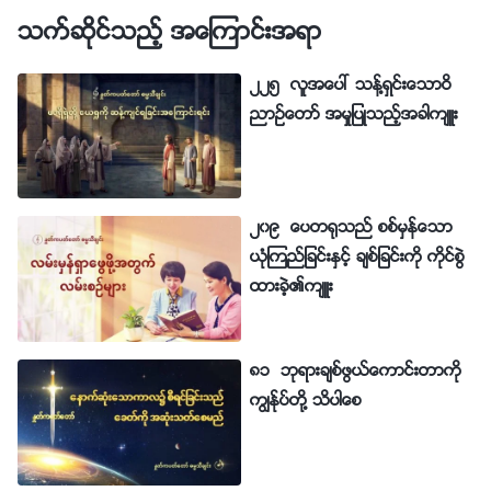
သက္ဆိုင္သည့္ အေၾကာင္းအရာ
၂၂၅ လူအေပၚ သန္႔ရွင္းေသာဝိ
ညာဥ္ေတာ္ အမႈျပဳသည့္အခါက်ဴး
၂၀၉ ေပတ႐ုသည္ စစ္မွန္ေသာ
ယုံၾကည္ျခင္းႏွင့္ ခ်စ္ျခင္းကို ကိုင္စြဲ
ထားခဲ့၏က်ဴး
၈၁ ဘုရားခ်စ္ဖြယ္ေကာင္းတာကို
ကြၽန္ုပ္တို႔ သိပါေစ