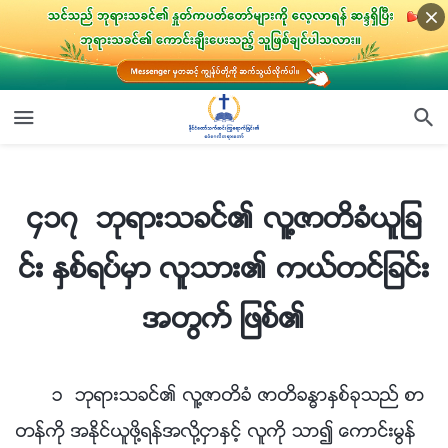
၄၁၇ ဘုရားသခင္၏ လူ႔ဇာတိခံယူျခင္း ႏွစ္ရပ္မွာ လူသား၏ ကယ္တင္ျခင္းအတြက္ ျဖစ္၏
၄၁၇ ဘုရားသခင္၏ လူ႔ဇာတိခံယူျခ
င္း ႏွစ္ရပ္မွာ လူသား၏ ကယ္တင္ျခင္း
အတြက္ ျဖစ္၏
၁ ဘုရားသခင္၏ လူ႔ဇာတိခံ ဇာတိခႏၶာႏွစ္ခုသည္ စာ
တန္ကို အႏိုင္ယူဖို႔ရန္အလို႔ငွာႏွင့္ လူကို သာ၍ ေကာင္းမြန္