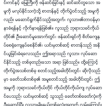
င္းကင္ႏွင့္ ေျမႀကီးကို ဖန္ဆင္းျခင္းႏွင့္ ဆင္ဆင္တူေသာ အ
မႈကို မလုပ္ႏိုင္သကဲ့သို႔ စာတန္ႏွင့္ တိုက္ပြဲဝင္သည့္ အမႈကို
လည္း မေဆာင္႐ြက္ႏိုင္သည့္အတြက္၊ လူသား၏တာဝန္မွာ
နာခံရန္ႏွင့္ လိုက္နာရန္ျဖစ္၏။ လူသည္ ဘုရားသခင္ကိုယ္
တိုင္၏ ဦးေဆာင္မႈေအာက္တြင္၊ ဖန္ဆင္းရွင္ကို စိတ္ေက်န
ပ္ေစ႐ုံေက်နပ္ေစႏိုင္၏၊ ယင္းမွတစ္ဆင့္ စာတန္သည္ အႏို
င္ယူျခင္းခံရေလသည္။ ဤအရာသည္ လူသား လုပ္ေဆာ
င္ႏိုင္သည့္ တစ္ခုတည္းေသာ အရာ ျဖစ္သည္။ ထို႔ေၾကာင့္
တိုက္ပြဲအသစ္တစ္ခု စတင္သည့္အခါတိုင္းတြင္၊ ဆိုလိုသည္
မွာ ေခတ္သစ္တစ္ခု၏ အမႈစတင္သည့္ အခါတိုင္းတြင္၊ ဤ
အမႈကို ဘုရားသခင္ကိုယ္တိုင္ ကိုယ္တိုင္ကိုယ္က် လုပ္ေဆာ
င္ေပသည္၊ ယင္းမွတစ္ဆင့္ သူသည္ ေခတ္တစ္ေခတ္လုံးကို
ဦးေဆာင္ၿပီး လူသားမ်ိဳးႏြယ္တစ္ခုလုံးအတြက္ လမ္းေၾကာင္း