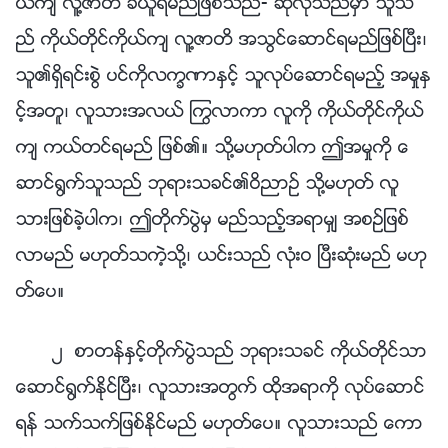
ယ္က် လူ႔ဇာတိ ခံယူရမည္ျဖစ္သည္- ဆိုလိုသည္မွာ သူသ
ည္ ကိုယ္တိုင္ကိုယ္က် လူ႔ဇာတိ အသြင္ေဆာင္ရမည္ျဖစ္ၿပီး၊
သူ၏ရွိရင္းစြဲ ပင္ကိုလကၡဏာႏွင့္ သူလုပ္ေဆာင္ရမည့္ အမႈႏွ
င့္အတူ၊ လူသားအလယ္ ႂကြလာကာ လူကို ကိုယ္တိုင္ကိုယ္
က် ကယ္တင္ရမည္ ျဖစ္၏။ သို႔မဟုတ္ပါက ဤအမႈကို ေ
ဆာင္႐ြက္သူသည္ ဘုရားသခင္၏ဝိညာဥ္ သို႔မဟုတ္ လူ
သားျဖစ္ခဲ့ပါက၊ ဤတိုက္ပြဲမွ မည္သည့္အရာမွ် အစဥ္ျဖစ္
လာမည္ မဟုတ္သကဲ့သို႔၊ ယင္းသည္ လုံးဝ ၿပီးဆုံးမည္ မဟု
တ္ေပ။
၂ စာတန္ႏွင့္တိုက္ပြဲသည္ ဘုရားသခင္ ကိုယ္တိုင္သာ
ေဆာင္႐ြက္ႏိုင္ၿပီး၊ လူသားအတြက္ ထိုအရာကို လုပ္ေဆာင္
ရန္ သက္သက္ျဖစ္ႏိုင္မည္ မဟုတ္ေပ။ လူသားသည္ ေကာ