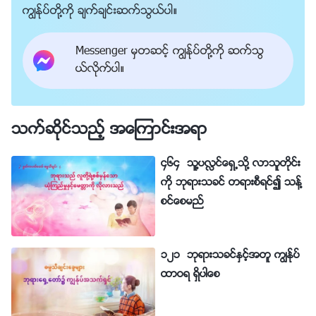
ကြၽန္ုပ္တို႔ကို ခ်က္ခ်င္းဆက္သြယ္ပါ။
Messenger မွတဆင့္ ကြၽန္ုပ္တို႔ကို ဆက္သြ
ယ္လိုက္ပါ။
သက္ဆိုင္သည့္ အေၾကာင္းအရာ
၄၆၄ သူ႔ပလႅင္ေရွ႕သို႔ လာသူတိုင္း
ကို ဘုရားသခင္ တရားစီရင္၍ သန႔္
စင္ေစမည္
၁၂၁ ဘုရားသခင္ႏွင့္အတူ ကြၽန္ုပ္
ထာဝရ ရွိပါေစ