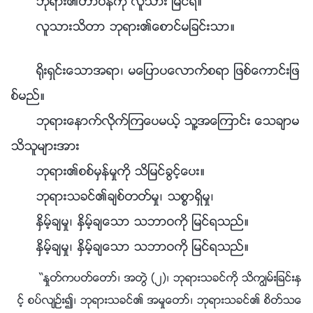
ဘုရား၏တာဝန္ကို လူသား ျမင္ရ။
လူသားသိတာ ဘုရား၏ေစာင္မျခင္းသာ။
႐ိုးရွင္းေသာအရာ၊ မေျပာပေလာက္စရာ ျဖစ္ေကာင္းျဖ
စ္မည္။
ဘုရားေနာက္လိုက္ၾကေပမယ့္ သူ႔အေၾကာင္း ေသခ်ာမ
သိသူမ်ားအား
ဘုရား၏စစ္မွန္မႈကို သိျမင္ခြင့္ေပး။
ဘုရားသခင္၏ခ်စ္တတ္မႈ၊ သစၥာရွိမႈ၊
ႏွိမ့္ခ်မႈ၊ ႏွိမ့္ခ်ေသာ သဘာဝကို ျမင္ရသည္။
ႏွိမ့္ခ်မႈ၊ ႏွိမ့္ခ်ေသာ သဘာဝကို ျမင္ရသည္။
“ႏႈတ္ကပတ္ေတာ္၊ အတြဲ (၂)၊ ဘုရားသခင္ကို သိကြၽမ္းျခင္းႏွ
င့္ စပ္လ်ဥ္း၍၊ ဘုရားသခင္၏ အမႈေတာ္၊ ဘုရားသခင္၏ စိတ္သေ