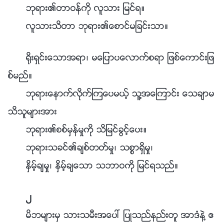
ဘုရား၏တာဝန္ကို လူသား ျမင္ရ။
လူသားသိတာ ဘုရား၏ေစာင္မျခင္းသာ။
႐ိုးရွင္းေသာအရာ၊ မေျပာပေလာက္စရာ ျဖစ္ေကာင္းျဖ
စ္မည္။
ဘုရားေနာက္လိုက္ၾကေပမယ့္ သူ႔အေၾကာင္း ေသခ်ာမ
သိသူမ်ားအား
ဘုရား၏စစ္မွန္မႈကို သိျမင္ခြင့္ေပး။
ဘုရားသခင္၏ခ်စ္တတ္မႈ၊ သစၥာရွိမႈ၊
ႏွိမ့္ခ်မႈ၊ ႏွိမ့္ခ်ေသာ သဘာဝကို ျမင္ရသည္။
၂
မိဘမ်ားမွ သားသမီးအေပၚ ျပဳသည္နည္းတူ အာဒံနဲ႔ ဧ