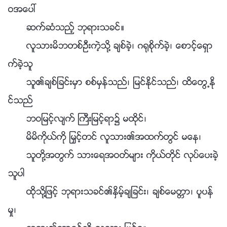
ဝအေပၚ
ဆက္ဆံသည့္ ဘုရားသခင္။
လူသားမိဘတစ္ဦးကဲ့သို႔ ခ်စ္ခဲ့၊ ဂ႐ုစိုက္ခဲ့၊ ေစာင့္ေရွာ
က္ခဲ့သူ
သူ၏ခ်စ္ျခင္းမွာ စစ္မွန္သည္၊ ျမင္ႏိုင္သည္၊ ထိေတြ႕ႏို
င္သည္
ဘဝျမင့္လ်က္ ႀကီးျမင့္ရာ၌ မထိုင္၊
မိမိကိုယ္ကို ျမႇင့္တင္ လူသား၏အထက္တြင္ မေန၊
သူတို႔အတြက္ သားေရအဝတ္မ်ား ကိုယ္တိုင္ လုပ္ေပးခဲ့
သူပါ
ထိုသို႔ျဖင့္ ဘုရားသခင္၏ႏွိမ့္ခ်ျခင္း၊ ခ်စ္ေမတၱာ၊ ပူပန္
မႈ၊