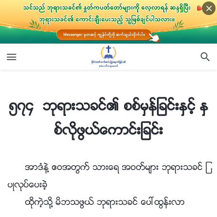
၅၇၄ ဘုရားသခင္၏ စစ္မွန္ျခင္းႏွင့္ ႏွစ္လိုဖြယ္ေကာင္းျခင္း
၅၇၄ ဘုရားသခင္၏ စစ္မွန္ျခင္းႏွင့္ ႏွ
စ္လိုဖြယ္ေကာင္းျခင္း
အာဒံနဲ႔ ဧဝအတြက္ သားေရ အဝတ္မ်ား ဘုရားသခင္ ျ
ပဳလုပ္ေပးခဲ့
ထိုကဲ့သို႔ မိဘသဖြယ္ ဘုရားသခင္ ေပၚထြန္းလာ