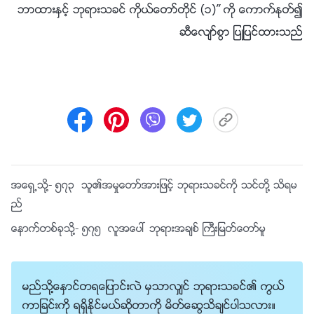
ဘာထားႏွင့္ ဘုရားသခင္ ကိုယ္ေတာ္တိုင္ (၁)” ကို ေကာက္ႏုတ္၍
ဆီေလ်ာ္စြာ ျပဳျပင္ထားသည္
အေရွ႕သို႔-
၅၇၃ သူ၏အမႈေတာ္အားျဖင့္ ဘုရားသခင္ကို သင္တို႔ သိရမ
ည္
ေနာက္တစ္ခုသို႔-
၅၇၅ လူအေပၚ ဘုရားအခ်စ္ ႀကီးျမတ္ေတာ္မူ
မည္သို႔ေႏွာင္တရေျပာင္းလဲ မွသာလွ်င္ ဘုရားသခင္၏ ကြယ္
ကာျခင္းကို ရရွိႏိုင္မယ္ဆိုတာကို မိတ္ေဆြသိခ်င္ပါသလား။