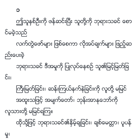
၁
ဤသူႏွစ္ဦးကို ဖန္ဆင္းၿပီး သူတို႔ကို ဘုရားသခင္ ေစာ
င္မခဲ့သည္
လက္တြဲေဖာ္မ်ား ျဖစ္ေစကာ လိုအပ္ခ်က္မ်ား ျဖည့္ဆ
ည္းေပးခဲ့
ဘုရားသခင္ ဒီအမႈကို ျပဳလုပ္ေနစဥ္ သူ၏ျမင့္ျမတ္ျခ
င္း၊
ႀကီးျမတ္ျခင္း၊ ဆန္းၾကယ္နက္နဲျခင္းကို လူတို႔ မျမင္
အထူးသျဖင့္ အမ်က္ေတာ္၊ ဘုန္းအာႏုေဘာ္ကို
လူသားတို႔ မျမင္ရၾက။
ထိုသို႔ျဖင့္ ဘုရားသခင္၏ႏွိမ့္ခ်ျခင္း၊ ခ်စ္ေမတၱာ၊ ပူပန္
မႈ၊