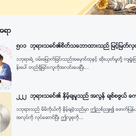
းအရာ
၅၀၁ ဘုရားသခင္၏စိတ္သေဘာထားသည္ ျမင့္ျမတ္လ
၁ဘုရားရဲ႕ ဝမ္း‌ေျမာက္ျခင္းသည္အေမွာင္ထုႏွင့္ ဆိုးယုတ္မႈတို႔ က်ရႈ
န္းေပၚ တည္ရွိျခင္း၊လူကိုအလင္းေပးၿပီး...
၂၂၂ ဘုရားသခင္၏ ႏွိမ့္ခ်မႈသည္ အလြန္ ခ်စ္စဖြယ္ 
၁ဘုရားသည္ မိမိကိုယ္ကို ႏွိမ့္ခ်ခဲ့သည္မွာ ဤညစ္ညဴး၍ ေဖာက္ျပ
အလုပ္ကို လုပ္ေဆာင္ၿပီး ဤလူစုကို...