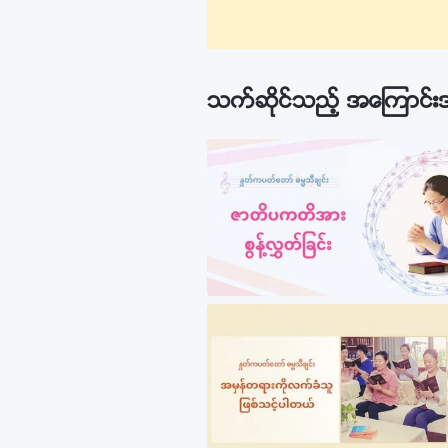
သက္ဆိုင္သည့္ အေၾကာင္