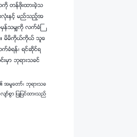
ကို တန္ဖိုးထားခဲ့သ
လုံးႏွင့္ မည္သည့္အ
ွန္သမွ်ကို လက္ခံႀ
မိမိကိုယ္ကိုယ္ သူေ
္ခံရန္၊ ရင္ဆိုင္ရ
င္းမွာ ဘုရားသခင္
ခင္၏ အမႈေတာ္၊ ဘုရားသခ
လ်ာ္စြာ ျပဳျပင္ထားသည္