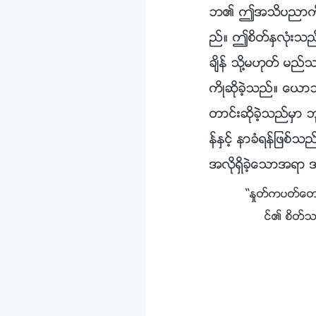
ဘ၏ ဤအသိပညာကို ျမတ္
ည္။ ဤစိတ္ႏွလုံးသည္
ခ်ိန္ သို႔မဟုတ္ မ
ကိဳဆိုခဲ့သည္။ ေယာ
တာင္းဆိုခဲ့သည္မွာ 
န္ႏွင့္ နာခံရန္ျဖ
အလိုရွိခဲ့ေသာအရာ
“ႏႈတ္ကပတ္ေတာ္
င္၏ စိတ္သ