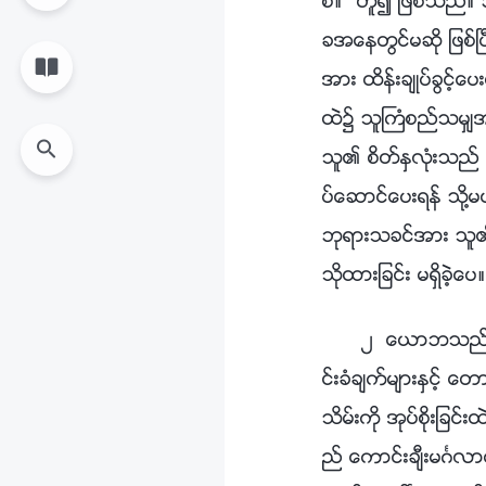
စ။” ဟူ၍ ျဖစ္သည္။ 
ခအေနတြင္မဆို ျဖစ္
အား ထိန္းခ်ဳပ္ခြင့္ေ
ထဲ၌ သူႀကံစည္သမွ်အား
သူ၏ စိတ္ႏွလုံးသည္
ပ္ေဆာင္ေပးရန္ သို႔
ဘုရားသခင္အား သူ၏က
သိုထားျခင္း မရွိခဲ့ေပ။
၂ ေယာဘသည္ ဘု
င္းခံခ်က္မ်ားႏွင့္ 
သိမ္းကို အုပ္စိုးျခ
ည္ ေကာင္းခ်ီးမဂၤလာမ်ာ