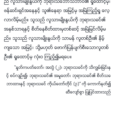
ည္ လူသားမ်ိဳးႏြယ္ကို ဘုရားသေဘာသဘာဝ၏ ရႈေထာင့္မွ၊
ဖန္ဆင္းရွင္အေနႏွင့္ သူ၏ေနရာ အျမင့္မွ အၿမဲၾကည့္ရႈ ေလ့
လာလိမ့္မည္။ သူသည္ လူသားမ်ိဳးႏြယ္ကို ဘုရားသခင္၏
အႏွစ္သာရႏွင့္ စိတ္ေနစိတ္ထားမွတစ္ဆင့္ အၿမဲျမင္လိမ့္မ
ည္။ သူသည္ လူသားမ်ိဳးႏြယ္ကို သာမန္ လူတစ္ဦး၏ နိမ့္
က်ေသာ အျမင့္၊ သို႔မဟုတ္ ေဖာက္ျပန္ပ်က္စီးေသာလူတစ္
ဦး၏ ရႈေထာင့္မွ လုံးဝ ၾကည့္၍မရေပ။
“ႏႈတ္ကပတ္ေတာ္၊ အတြဲ (၂)၊ ဘုရားသခင္ကို သိကြၽမ္းျခင္းႏွ
င့္ စပ္လ်ဥ္း၍၊ ဘုရားသခင္၏ အမႈေတာ္၊ ဘုရားသခင္၏ စိတ္သေ
ဘာထားႏွင့္ ဘုရားသခင္ ကိုယ္ေတာ္တိုင္ (၃)” ကို ေကာက္ႏုတ္၍
ဆီေလ်ာ္စြာ ျပဳျပင္ထားသည္