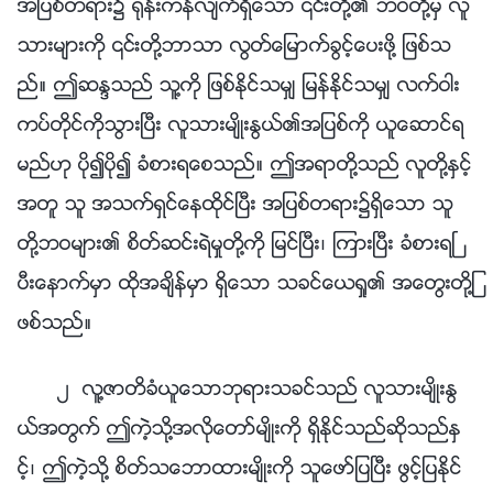
အျပစ္တရား၌ ႐ုန္းကန္လ်က္ရွိေသာ ၎တို႔၏ ဘဝတို႔မွ လူ
သားမ်ားကို ၎တို႔ဘာသာ လြတ္ေျမာက္ခြင့္ေပးဖို႔ ျဖစ္သ
ည္။ ဤဆႏၵသည္ သူ႔ကို ျဖစ္ႏိုင္သမွ် ျမန္ႏိုင္သမွ် လက္ဝါး
ကပ္တိုင္ကိုသြားၿပီး လူသားမ်ိဳးႏြယ္၏အျပစ္ကို ယူေဆာင္ရ
မည္ဟု ပို၍ပို၍ ခံစားရေစသည္။ ဤအရာတို႔သည္ လူတို႔ႏွင့္
အတူ သူ အသက္ရွင္ေနထိုင္ၿပီး အျပစ္တရား၌ရွိေသာ သူ
တို႔ဘဝမ်ား၏ စိတ္ဆင္းရဲမႈတို႔ကို ျမင္ၿပီး၊ ၾကားၿပီး ခံစားရၿ
ပီးေနာက္မွာ ထိုအခ်ိန္မွာ ရွိေသာ သခင္ေယရႈ၏ အေတြးတို႔ျ
ဖစ္သည္။
၂ လူ႔ဇာတိခံယူေသာဘုရားသခင္သည္ လူသားမ်ိဳးႏြ
ယ္အတြက္ ဤကဲ့သို႔အလိုေတာ္မ်ိဳးကို ရွိႏိုင္သည္ဆိုသည္ႏွ
င့္၊ ဤကဲ့သို႔ စိတ္သေဘာထားမ်ိဳးကို သူေဖာ္ျပၿပီး ဖြင့္ျပႏိုင္