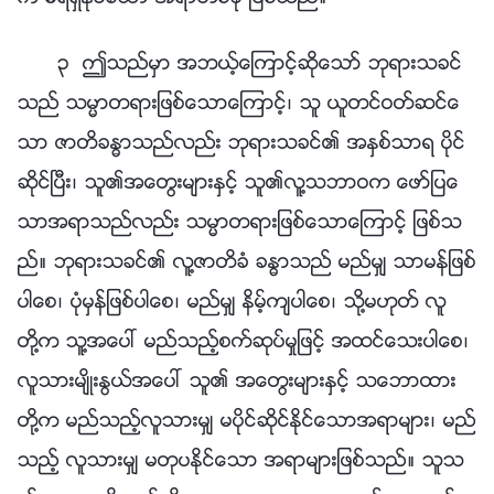
၃ ဤသည္မွာ အဘယ့္ေၾကာင့္ဆိုေသာ္ ဘုရားသခင္
သည္ သမၼာတရားျဖစ္ေသာေၾကာင့္၊ သူ ယူတင္ဝတ္ဆင္ေ
သာ ဇာတိခႏၶာသည္လည္း ဘုရားသခင္၏ အႏွစ္သာရ ပိုင္
ဆိုင္ၿပီး၊ သူ၏အေတြးမ်ားႏွင့္ သူ၏လူ႔သဘာဝက ေဖာ္ျပေ
သာအရာသည္လည္း သမၼာတရားျဖစ္ေသာေၾကာင့္ ျဖစ္သ
ည္။ ဘုရားသခင္၏ လူ႔ဇာတိခံ ခႏၶာသည္ မည္မွ် သာမန္ျဖစ္
ပါေစ၊ ပုံမွန္ျဖစ္ပါေစ၊ မည္မွ် နိမ့္က်ပါေစ၊ သို႔မဟုတ္ လူ
တို႔က သူ႔အေပၚ မည္သည့္စက္ဆုပ္မႈျဖင့္ အထင္ေသးပါေစ၊
လူသားမ်ိဳးႏြယ္အေပၚ သူ၏ အေတြးမ်ားႏွင့္ သေဘာထား
တို႔က မည္သည့္လူသားမွ် မပိုင္ဆိုင္ႏိုင္ေသာအရာမ်ား၊ မည္
သည့္ လူသားမွ် မတုပႏိုင္ေသာ အရာမ်ားျဖစ္သည္။ သူသ