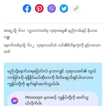
အေရွ႕သို႔-
၆၁၀ လူ႔သဘာဝထဲမွ ဘုရားအမႈ၏ နည္းလမ္းႏွင့္ နိယာမ
က်ဴး
ေနာက္တစ္ခုသို႔-
၆၁၂ ဘုရားသခင္ထံ သင္၏စိတ္ႏွလုံးကို ဖြင့္ဟေသာ
အခါ
မည္သို႔ေႏွာင္တရေျပာင္းလဲ မွသာလွ်င္ ဘုရားသခင္၏ ကြယ္
ကာျခင္းကို ရရွိႏိုင္မယ္ဆိုတာကို မိတ္ေဆြသိခ်င္ပါသလား။
ကြၽန္ုပ္တို႔ကို ခ်က္ခ်င္းဆက္သြယ္ပါ။
Messenger မွတဆင့္ ကြၽန္ုပ္တို႔ကို ဆက္သြ
ယ္လိုက္ပါ။