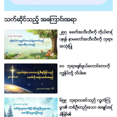
သက္ဆိုင္သည့္ အေၾကာင္းအရာ
၂၅၇ ေခတ္အသီးသီးကို ကိုယ္စားျ
ပဳရန္ နာမေတာ္အသီးသီးကို ဘုရား
အသုံးျပဳ
၈၁ ဘုရားခ်စ္ဖြယ္ေကာင္းတာကို
ကြၽန္ုပ္တို႔ သိပါေစ
၆၅၉ ဘုရားသခင္သည္ လူ႔ကံၾက
မၼာ၏ တစ္ဦးတည္းေသာ အခ်ဳပ္အျ
ခာျဖစ္၏