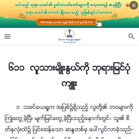
၆၁၁ လူသားမ်ိဳးႏြယ္ကို ဘုရားျမင္ပုံက်ဴး
၆၁၁ လူသားမ်ိဳးႏြယ္ကို ဘုရားျမင္ပုံ
က်ဴး
၁ သခင္ေယရႈက အျပစ္၌ရွိသည့္ လူတို႔၏ ဘဝမ်ားကို
ႀကဳံေတြ႕ခဲ့ၿပီး မ်က္ျမင္ေတြ႕ခဲ့ၿပီးသည့္ေနာက္တြင္၊ သူ၏ စိ
တ္ႏွလုံးထဲ၌ ျပင္းထန္ေသာ ဆႏၵတစ္ခု ေပၚလြင္လာခဲ့သည္-