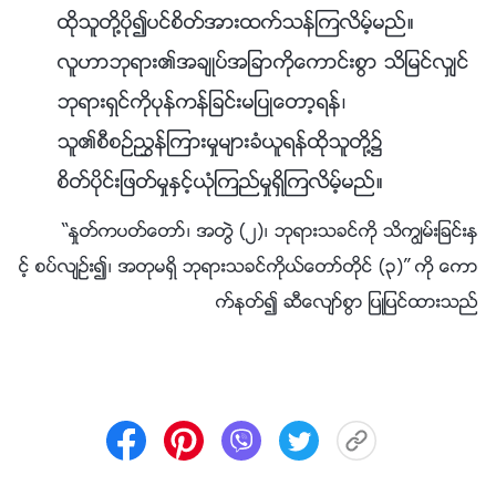
ထိုသူတို႔ပို၍ပင္စိတ္အားထက္သန္ၾကလိမ့္မည္။
လူဟာဘုရား၏အခ်ဳပ္အျခာကိုေကာင္းစြာ သိျမင္လွ်င္
ဘုရားရွင္ကိုပုန္ကန္ျခင္းမျပဳေတာ့ရန္၊
သူ၏စီစဥ္ၫႊန္ၾကားမႈမ်ားခံယူရန္ထိုသူတို႔၌
စိတ္ပိုင္းျဖတ္မႈႏွင့္ယုံၾကည္မႈရွိၾကလိမ့္မည္။
“ႏႈတ္ကပတ္ေတာ္၊ အတြဲ (၂)၊ ဘုရားသခင္ကို သိကြၽမ္းျခင္းႏွ
င့္ စပ္လ်ဥ္း၍၊ အတုမရွိ ဘုရားသခင္ကိုယ္ေတာ္တိုင္ (၃)” ကို ေကာ
က္ႏုတ္၍ ဆီေလ်ာ္စြာ ျပဳျပင္ထားသည္