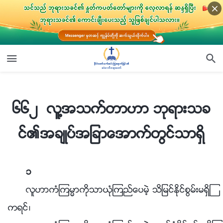
၆၆၂ လူ႔အသက္တာဟာ ဘုရားသခင္၏အခ်ဳပ္အျခာေအာက္တြင္သာရွိ
၆၆၂ လူ႔အသက္တာဟာ ဘုရားသခ
င္၏အခ်ဳပ္အျခာေအာက္တြင္သာရွိ
၁
လူဟာကံၾကမၼာကိုသာယုံၾကည္ေပမဲ့ သိျမင္ႏိုင္စြမ္းမရွိၾ
ကရင္၊