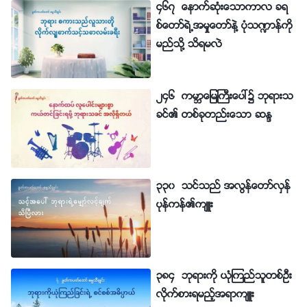
၄၆၇ ေနာက္ဆုံးေသာကာလ ခရ
စ္ေတာ္ရဲ႕အမႈေတာ္နဲ႔ ပုံသ႑ာန္ကို
မည္သို႔ သိရမလဲ
၂၄၆ ကမာၻေျမႀကီးေပၚ၌ ဘုရားသ
ခင္၏ တစ္ခုတည္းေသာ ဆႏၵ
၃၃၀ သင္သည္ အလြန္ေတာ္လွန္
ပုန္ကန္၏က်ဴး
၃၈၄ ဘုရားကို ယုံၾကည္သူတစ္ဦး
လိုက္စားရမည့္အရာက်ဴး