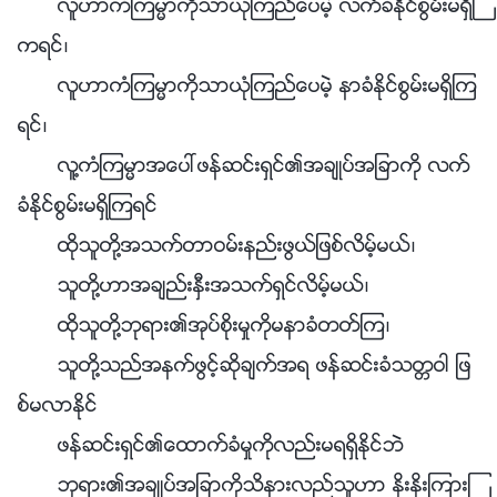
လူဟာကံၾကမၼာကိုသာယုံၾကည္ေပမဲ့ လက္ခံႏိုင္စြမ္းမရွိၾ
ကရင္၊
လူဟာကံၾကမၼာကိုသာယုံၾကည္ေပမဲ့ နာခံႏိုင္စြမ္းမရွိၾက
ရင္၊
လူ႔ကံၾကမၼာအေပၚဖန္ဆင္းရွင္၏အခ်ဳပ္အျခာကို လက္
ခံႏိုင္စြမ္းမရွိၾကရင္
ထိုသူတို႔အသက္တာဝမ္းနည္းဖြယ္ျဖစ္လိမ့္မယ္၊
သူတို႔ဟာအခ်ည္းႏွီးအသက္ရွင္လိမ့္မယ္၊
ထိုသူတို႔ဘုရား၏အုပ္စိုးမႈကိုမနာခံတတ္ၾက၊
သူတို႔သည္အနက္ဖြင့္ဆိုခ်က္အရ ဖန္ဆင္းခံသတၱဝါ ျဖ
စ္မလာႏိုင္
ဖန္ဆင္းရွင္၏ေထာက္ခံမႈကိုလည္းမရရွိႏိုင္ဘဲ
ဘုရား၏အခ်ဳပ္အျခာကိုသိနားလည္သူဟာ ႏိုးႏိုးၾကားၾ