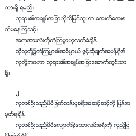
ကားရွိ ရမည္၊
ဘုရား၏အခ်ဳပ္အျခာကိုသိျမင္သူဟာ ေအးတိေအးစ
က္မေနၾကသင့္။
အရာအားလုံးကိုကံၾကမၼာဟုလက္ခံခ်ိန္
ထိုသူတို႔၌ကံၾကမၼာ၏အဓိပၸာယ္ ဖြင့္ဆိုခ်က္အမွန္ရွိ၏
လူတို႔ဘဝဟာ ဘုရား၏အခ်ဳပ္အျခာေအာက္တြင္သာ
ရွိ။
၂
လူတစ္ဦးသည္မိမိျဖတ္သန္းမႈခရီးအဆင့္ဆင့္ကို ျပန္အ
မွတ္ရခ်ိန္
လူတစ္ဦးသည္မိမိေလွ်ာက္ခဲ့ေသာလမ္းခရီးကို လွည့္ျပ