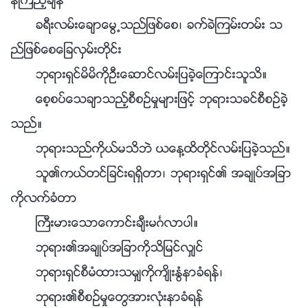
န္ၾကည့္ခ်ိန္
ခရီးလမ္းေခ်ာေမြ႕သည္ျဖစ္ေစ၊ ခက္ခဲၾကမ္းတမ္း သ
ည္ျဖစ္ေစေျခလွမ္းတိုင္း
ဘုရားရွင္မိမိကိုဦးေဆာင္လမ္းျပခဲ့ေၾကာင္းသူသိ။
ေစ့စပ္ေသခ်ာသည့္စီစဥ္မႈမ်ားျဖင့္ ဘုရားသခင္စီစဥ္ခဲ့
သည္။
ဘုရားသည္ကိုယ္မသိဘဲ ယေန႔ထိတိုင္လမ္းျပခဲ့သည္။
သူ၏ကယ္တင္ျခင္းရရွိတာ၊ ဘုရားရွင္၏ အခ်ဳပ္အျခာ
ကိုလက္ခံတာ
ႀကီးမားေသာေကာင္းခ်ီးမဂၤလာပါ။
ဘုရား၏အခ်ဳပ္အျခာကိုသိျမင္လွ်င္
ဘုရားရွင္စီမံထားသမွ်ကိုက်ိဳးႏြံနာခံရန္၊
ဘုရား၏စီစဥ္မႈေတြအားလုံးနာခံရန္