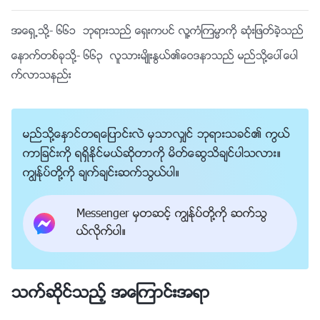
အေရွ႕သို႔-
၆၆၁ ဘုရားသည္ ေရွးကပင္ လူ႔ကံၾကမၼာကို ဆုံးျဖတ္ခဲ့သည္
ေနာက္တစ္ခုသို႔-
၆၆၃ လူသားမ်ိဳးႏြယ္၏ေဝဒနာသည္ မည္သို႔ေပၚေပါ
က္လာသနည္း
မည္သို႔ေႏွာင္တရေျပာင္းလဲ မွသာလွ်င္ ဘုရားသခင္၏ ကြယ္
ကာျခင္းကို ရရွိႏိုင္မယ္ဆိုတာကို မိတ္ေဆြသိခ်င္ပါသလား။
ကြၽန္ုပ္တို႔ကို ခ်က္ခ်င္းဆက္သြယ္ပါ။
Messenger မွတဆင့္ ကြၽန္ုပ္တို႔ကို ဆက္သြ
ယ္လိုက္ပါ။
သက္ဆိုင္သည့္ အေၾကာင္းအရာ