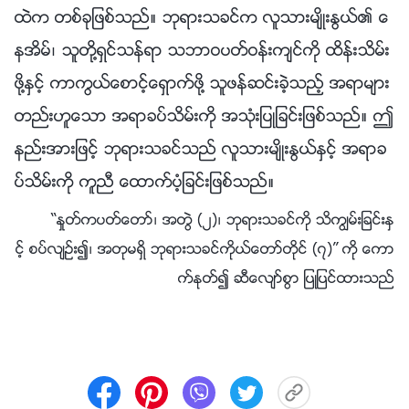
ထဲက တစ္ခုျဖစ္သည္။ ဘုရားသခင္က လူသားမ်ိဳးႏြယ္၏ ေ
နအိမ္၊ သူတို႔ရွင္သန္ရာ သဘာဝပတ္ဝန္းက်င္ကို ထိန္းသိမ္း
ဖို႔ႏွင့္ ကာကြယ္ေစာင့္ေရွာက္ဖို႔ သူဖန္ဆင္းခဲ့သည့္ အရာမ်ား
တည္းဟူေသာ အရာခပ္သိမ္းကို အသုံးျပဳျခင္းျဖစ္သည္။ ဤ
နည္းအားျဖင့္ ဘုရားသခင္သည္ လူသားမ်ိဳးႏြယ္ႏွင့္ အရာခ
ပ္သိမ္းကို ကူညီ ေထာက္ပံ့ျခင္းျဖစ္သည္။
“ႏႈတ္ကပတ္ေတာ္၊ အတြဲ (၂)၊ ဘုရားသခင္ကို သိကြၽမ္းျခင္းႏွ
င့္ စပ္လ်ဥ္း၍၊ အတုမရွိ ဘုရားသခင္ကိုယ္ေတာ္တိုင္ (၇)” ကို ေကာ
က္ႏုတ္၍ ဆီေလ်ာ္စြာ ျပဳျပင္ထားသည္