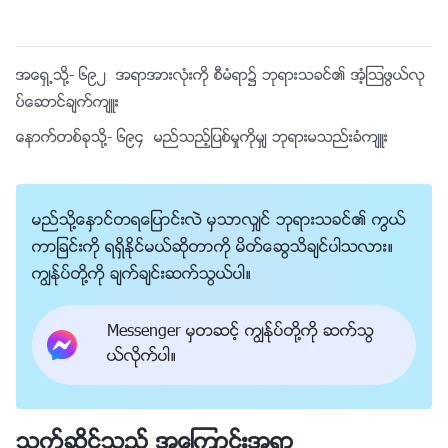
အေရွ႕သို႔-
၆၉၂ အရာအားလုံးကို စီမံရာ၌ ဘုရားသခင္၏ အံ့ၾသဖြယ္လု
ပ္ေဆာင္ခ်က္က်ဴး
ေနာက္တစ္ခုသို႔-
၆၉၄ မည္သည့္ျပစ္မႈကိုမွ် ဘုရားမသည္းခံက်ဴး
မည္သို႔ေႏွာင္တရေျပာင္းလဲ မွသာလွ်င္ ဘုရားသခင္၏ ကြယ္
ကာျခင္းကို ရရွိႏိုင္မယ္ဆိုတာကို မိတ္ေဆြသိခ်င္ပါသလား။
ကြၽန္ုပ္တို႔ကို ခ်က္ခ်င္းဆက္သြယ္ပါ။
Messenger မွတဆင့္ ကြၽန္ုပ္တို႔ကို ဆက္သြ
ယ္လိုက္ပါ။
သက္ဆိုင္သည့္ အေၾကာင္းအရာ