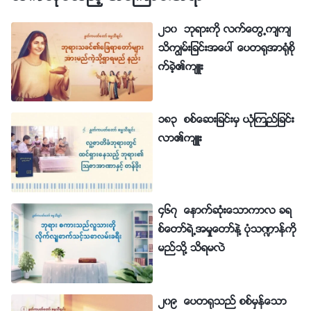
၂၁၀ ဘုရားကို လက္ေတြ႕က်က်
သိကြၽမ္းျခင္းအေပၚ ေပတ႐ုအာ႐ုံစို
က္ခဲ့၏က်ဴး
၁၈၃ စစ္ေဆးျခင္းမွ ယုံၾကည္ျခင္း
လာ၏က်ဴး
၄၆၇ ေနာက္ဆုံးေသာကာလ ခရ
စ္ေတာ္ရဲ႕အမႈေတာ္နဲ႔ ပုံသ႑ာန္ကို
မည္သို႔ သိရမလဲ
၂၀၉ ေပတ႐ုသည္ စစ္မွန္ေသာ