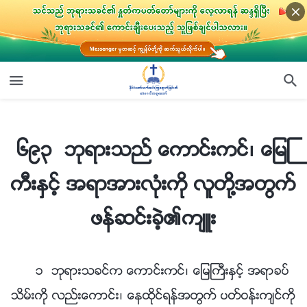
၆၉၃ ဘုရားသည္ ေကာင္းကင္၊ ေျမႀကီးႏွင့္ အရာအားလုံးကို လူတို႔အတြက္ ဖန္ဆင္းခဲ့၏က်ဴး
၆၉၃ ဘုရားသည္ ေကာင္းကင္၊ ေျမႀ
ကီးႏွင့္ အရာအားလုံးကို လူတို႔အတြက္
ဖန္ဆင္းခဲ့၏က်ဴး
၁ ဘုရားသခင္က ေကာင္းကင္၊ ေျမႀကီးႏွင့္ အရာခပ္
သိမ္းကို လည္းေကာင္း၊ ေနထိုင္ရန္အတြက္ ပတ္ဝန္းက်င္ကို