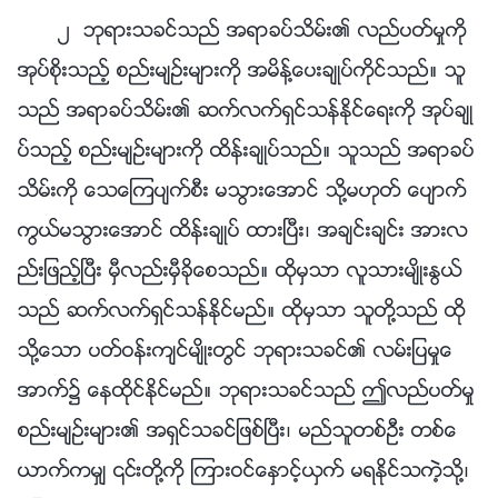
၂ ဘုရားသခင္သည္ အရာခပ္သိမ္း၏ လည္ပတ္မႈကို
အုပ္စိုးသည့္ စည္းမ်ဥ္းမ်ားကို အမိန္႔ေပးခ်ဳပ္ကိုင္သည္။ သူ
သည္ အရာခပ္သိမ္း၏ ဆက္လက္ရွင္သန္ႏိုင္ေရးကို အုပ္ခ်ဳ
ပ္သည့္ စည္းမ်ဥ္းမ်ားကို ထိန္းခ်ဳပ္သည္။ သူသည္ အရာခပ္
သိမ္းကို ေသေၾကပ်က္စီး မသြားေအာင္ သို႔မဟုတ္ ေပ်ာက္
ကြယ္မသြားေအာင္ ထိန္းခ်ဳပ္ ထားၿပီး၊ အခ်င္းခ်င္း အားလ
ည္းျဖည့္ၿပီး မွီလည္းမွီခိုေစသည္။ ထိုမွသာ လူသားမ်ိဳးႏြယ္
သည္ ဆက္လက္ရွင္သန္ႏိုင္မည္။ ထိုမွသာ သူတို႔သည္ ထို
သို႔ေသာ ပတ္ဝန္းက်င္မ်ိဳးတြင္ ဘုရားသခင္၏ လမ္းျပမႈေ
အာက္၌ ေနထိုင္ႏိုင္မည္။ ဘုရားသခင္သည္ ဤလည္ပတ္မႈ
စည္းမ်ဥ္းမ်ား၏ အရွင္သခင္ျဖစ္ၿပီး၊ မည္သူတစ္ဦး တစ္ေ
ယာက္ကမွ် ၎တို႔ကို ၾကားဝင္ေႏွာင့္ယွက္ မရႏိုင္သကဲ့သို႔၊