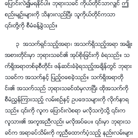
ေျပာင္းလဲ၍မရႏိုင္ပါ။ ဘုရားသခင္ ကိုယ္တိုင္သာလွ်င္ ဤ
စည္းမ်ဥ္းမ်ားကို သိနားလည္ၿပီး သူကိုယ္တိုင္ကသာ
၎တို႔ကို စီမံခန္႔ခြဲသည္။
၃ အသက္ရွင္သည့္အရာ၊ အသက္ရွိသည့္အရာ အမ်ိဳး
အစားတိုင္းမွာ ဘုရားသခင္၏ အုပ္စိုးျခင္းကို ခံရသည္။ သ
က္ရွိအရာတစ္ခုစီတိုင္း ဖန္ဆင္းခံခဲ့ရသည့္အခ်ိန္တြင္ ဘုရား
သခင္က အသက္ႏွင့္ ျပည့္ဝေစခဲ့သည္။ သက္ရွိအရာတို
င္း၏ အသက္သည္ ဘုရားသခင္ထံမွလာၿပီး ထိုအသက္ကို
စီမံၫႊန္ၾကားသည့္ လမ္းစဥ္ႏွင့္ ဥပေဒသမ်ားကို လိုက္နာရ
သည္။ ၎ကို လူက ေျပာင္းလဲစရာ မလိုသကဲ့သို႔ ၎က
လူသား၏ အကူအညီလည္း မလိုအပ္ေပ။ ၎မွာ ဘုရားသ
ခင္က အရာခပ္သိမ္းကို ကူညီေထာက္ပံ့သည့္ နည္းလမ္းမ်ား