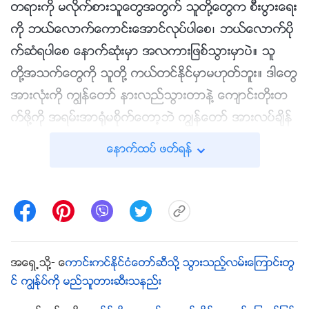
တရားကို မလိုက္စားသူေတြအတြက္ သူတို႔ေတြက စီးပြားေရး
ကို ဘယ္ေလာက္ေကာင္းေအာင္လုပ္ပါေစ၊ ဘယ္ေလာက္ပို
က္ဆံရပါေစ ေနာက္ဆုံးမွာ အလကားျဖစ္သြားမွာပဲ။ သူ
တို႔အသက္ေတြကို သူတို႔ ကယ္တင္ႏိုင္မွာမဟုတ္ဘူး။ ဒါေတြ
အားလုံးကို ကြၽန္ေတာ္ နားလည္သြားတာနဲ႔ ေက်ာင္းတိုးတ
က္ဖို႔ကို အရမ္းအာ႐ုံမစိုက္ေတာ့ဘဲ ကြၽန္ေတာ္ အားလပ္ခ်ိန္
မွာ ဧဝံေဂလိေဝမွ်ဖို႔ အျပင္ထြက္တယ္။ ဘုရားေရွ႕ကို လူေ
ေနာက္ထပ္ ဖတ္ရန္
တြပိုၿပီး လာႏိုင္ၿပီး ဘုရားရဲ႕ ကယ္တင္ျခင္းကို လက္ခံႏိုင္ၾက
ဖို႔အတြက္ေပါ့။
အစကေတာ့ ပံ့ပိုးေပးၾကပါတယ္။ ေနာက္ပိုင္းမွာ
အစိုးရက ယုံၾကည္သူေတြကို ဖိႏွိပ္ဖမ္းဆီးေနတဲ့သတင္းကို
အေရွ႕သို႔-
ေကာင္းကင္ႏိုင္ငံေတာ္ဆီသို႔ သြားသည့္လမ္းေၾကာင္းတြ
ကြၽန္ေတာ့္ သားအႀကီးဆုံးက ျမင္သြားတယ္။ ကြၽန္ေတာ့္ယုံၾ
င္ ကြၽန္ုပ္ကို မည္သူတားဆီးသနည္း
ကည္မႈကို သူကစၿပီး ဆန႔္က်င္လာတယ္။ ေက်ာင္းကို ထိခို