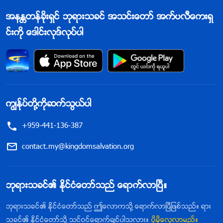
ခ်ိန္ကစၿပီး ဒီဘဝမွာ ကြၽန္မတို႔ ႀကဳံေတြ႕ရမွာေတြ၊ ဘယ္
အနႏၲတန္ခိုးရွင္ ဘုရားသခင္ အသင္းေတာ္ အက္ပလီေကးရွ
အေႏွာင့္အယွက္၊ အခက္အခဲေတြကို ရင္ဆိုင္ရမယ္ဆိုတာေ
င္းကို ေဒါင္းလုဒ္လုပ္ပါ
တြကို ဘုရားက ႀကိဳတင္သတ္မွတ္ထားၿပီးသားပါ။ အခု ကြၽ
န္မတို႔က ယုံၾကည္ျခင္းရွိၿပီး ဘုရားသခင္ရဲ႕ ကယ္တင္ျခင္းကို
လက္ခံႏိုင္တာကလည္း ဘုရားသခင္က ႀကိဳတင္သတ္မွတ္
ထားတာပါပဲ။ ကြၽန္မတို႔က တ႐ုတ္ႏိုင္ငံမွာ ယုံၾကည္သူေတြျ
ကြၽန္ုပ္တို႔ကိုဆက္သြယ္ပါ
ဖစ္ၿပီး ဒီဖိႏွိပ္မႈနဲ႔ ဆင္းရဲဒုကၡကို ႀကဳံရတဲ့အခ်က္က ဘုရားရဲ႕
ခြင့္ျပဳခ်က္ျဖစ္ပါတယ္။ ဘုရားသခင္က သူေ႐ြးခ်ယ္ထားတဲ့
+959-441-136-387
သူေတြရဲ႕ ယုံၾကည္ျခင္းနဲ႔ ဆက္ကပ္အပ္ႏွံျခင္းကို စုံလင္ေစ
contact.my@kingdomsalvation.org
ဖို႔အတြက္ ဒါေတြကို အသုံးျပဳပါတယ္။ အစ္ကိုက အဖမ္းခံရ
မလား၊ အစ္ကို႔ေက်ာင္းက ပိတ္ရမလား အစ္ကို႔ကေလးေတြ
ဘုရားသခင္၏ ႏိုင္ငံေတာ္သည္ ေရာက္လာၿပီ။
ရဲ႕ အလားအလာေတြက ဘာျဖစ္မလဲ ဆိုတာေတြ အကုန္
လုံးက ဘုရားလက္ထဲမွာ ရွိပါတယ္။ ဘယ္လူသားကမွ ဒါကို
ဘုရားသခင္၏ ႏိုင္ငံေတာ္သည္ ဤေလာကသို႔ ေရာက္လာၿပီျဖစ္သည္။ ရား
သခင္၏ ႏိုင္ငံေတာ္သို႔ သင္ဝင္ေရာက္ခ်င္ပါသလား။
ပိုမိုေလ့လာမည္။
မဆုံးျဖတ္ႏိုင္ပါဘူး။ အစိုးရလည္း ဆုံးျဖတ္ခြင့္မရွိပါဘူး” တဲ့။