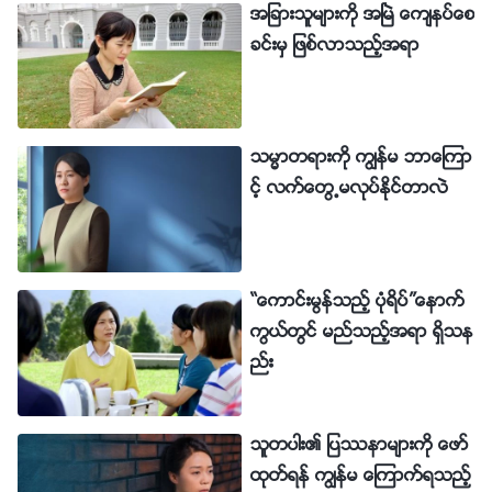
သိပ္မသင့္ေတာ္ဟု ကြၽန္မ ျမင္မိေသာေၾကာင့္၊ အေျခခံသေ
အျခားသူမ်ားကို အၿမဲ ေက်နပ္ေစျ
ဘာတရားမ်ားအရ သူမကို အျခားတာဝန္တစ္ခုကို ေျပာင္းေ
ခင္းမွ ျဖစ္လာသည့္အရာ
ပးသင့္ၿပီး ေခါင္းေဆာင္မ်ားထံသို႔ အျမန္ဆုံး တင္ျပသင့္သ
ည္။ သို႔ရာတြင္ သူမကို ကြၽန္မ ေစာ္ကားမိၿပီး ဤအခ်ိန္တ
စ္ေလွ်ာက္လုံး အတူတူလုပ္လာခဲ့ၿပီးမွ မိတ္ေဆြ မျဖစ္ဘဲ၊ ရ
သမၼာတရားကို ကြၽန္မ ဘာေၾကာ
န္သူျဖစ္သြားမည္ကို စိုး႐ြံ႕လ်က္၊ ကြၽန္မစိတ္ကို ေျပာင္းပစ္ခဲ့
င့္ လက္ေတြ႕မလုပ္ႏိုင္တာလဲ
သည္။ အဆုံးတြင္ သမၼာတရား၏ စည္းမ်ဥ္းမ်ားကို ကြၽန္မ မ
ထိန္းသိမ္းခဲ့ဘဲ၊ သူမ၏အေၾကာင္းကို ေခါင္းေဆာင္မ်ားထံ
သတင္းပို႔ဖို႔ ကြၽန္မ ေႏွာင့္ေႏွးေနခဲ့သည္။ သမၼာတရားကို လ
“ေကာင္းမြန္သည့္ ပုံရိပ္”ေနာက္
က္ေတြ႕မလုပ္ေဆာင္ျခင္းေၾကာင့္၊ ကြၽန္မ ကိုယ္တိုင္ ဆိုးဝါး
ကြယ္တြင္ မည္သည့္အရာ ရွိသန
သည့္ အေျခအေနကို ေရာက္ခဲ့ၿပီး ကြၽန္မ၏အလုပ္မွာ ျပႆ
ည္း
နာမ်ားကို မျမင္ႏိုင္ခဲ့ပါ။ အစ္မလီ၏ လုပ္ေဆာင္မႈအေပၚ
ကြၽန္မ ေနသားက်သြားၿပီး ကြၽန္မတို႔က အေပၚယံမွာ အဆ
သူတပါး၏ ျပႆနာမ်ားကို ေဖာ္
င္ေျပေနသေ႐ြ႕ ေက်နပ္တင္းတိမ္ေနခဲ့သည္။ ဘုရားသခင့္
ထုတ္ရန္ ကြၽန္မ ေၾကာက္ရသည့္