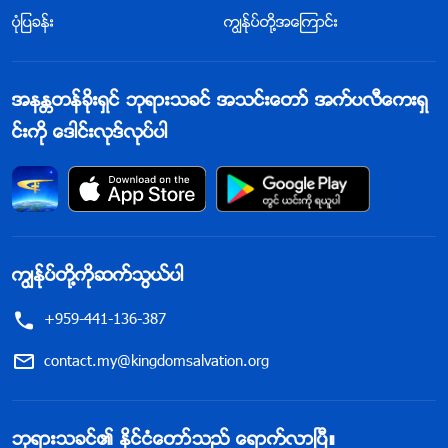
ပုံျပခန္း
ကြၽန္ုပ္တို႔အေၾကာင္း
ယာက္က မေကာင္းတဲ့လူတစ္ေယာက္က မေကာင္းမႈေတြလု
ပ္ေနတာကို ျမင္တဲ့အခါ၊ ဒီလုပ္ရပ္ေတြက ဘုရားသခင့္အိ
မ္ေတာ္ရဲ႕ အလုပ္ကို ေႏွာင့္ယွက္ၿပီး အသင္းေတာ္ အသက္
အနႏၲတန္ခိုးရွင္ ဘုရားသခင္ အသင္းေတာ္ အက္ပလီေကးရွ
တာကို အေႏွာင့္အယွက္ေပးတယ္ဆိုတာ သူတို႔ သိေပမဲ့၊ ဒီ
င္းကို ေဒါင္းလုဒ္လုပ္ပါ
လူေတြကို စိတ္ဆိုးေစဖို႔ လုပ္မိမွာ စိုးရိမ္ၿပီး သူတို႔ ဘာမွ မေျ
ပာၾကဘူး။ သူတို႔ကို မေဖာ္ထုတ္ဘူး ဒါမွမဟုတ္ မတင္ျပၾက
ဘူး။ သူတို႔မွာ တရားမွ်တမႈ၊ တာဝန္ခံယူမႈ အသိစိတ္ လုံးဝ
မရွိဘူး။ ဒီလို လူေတြဟာ အသင္းေတာ္မွာ ဘယ္တာဝန္ကိုမွ
ကြၽန္ုပ္တို႔ကိုဆက္သြယ္ပါ
ေဆာင္႐ြက္ဖို႔ မသင့္ေတာ္ပါဘူး- သူတို႔ဟာ ဘာမွ သုံးလို႔မရ
တဲ့သူေတြပါ။ လူမုန္းမခံခ်င္သူေတြဟာ ႐ိုးသားတဲ့ ပုံစံေပၚၿပီး
+959-441-136-387
သူမ်ားေတြက သူတို႔ကို ေကာင္းမြန္တဲ့ လူ႔သဘာဝရွိၿပီး လူေ
contact.my@kingdomsalvation.org
ကာင္းေတြလို႔ ထင္ၾကတယ္၊ တခ်ိဳ႕ ေခါင္းေဆာင္ေတြနဲ႔ အ
မႈေဆာင္ေတြကေတာင္ သူတို႔ကို ျပဳစုပ်ိဳးေထာင္ေပးၾကတ
ဘုရားသခင္၏ ႏိုင္ငံေတာ္သည္ ေရာက္လာၿပီ။
ယ္။ ဒါဟာ လုံးဝကို မိုက္မဲပါတယ္။ လူမုန္းမခံခ်င္သူတစ္ေ