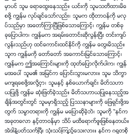
မွာပင္ သူမ ေရာေထြးေနသည္။ ယင္းကို သူမသတိထားမိေ
စဖို႔ ကြၽန္မ လုပ္ခ်င္ေသာ္လည္း၊ သူမက ထိုတာဝန္ကို မလု
ပ္သည္မွာ အေတာ္ၾကာၿပီျဖစ္ေသာေၾကာင့္၊ ကြၽန္မ တစ္ခု
ခုေျပာပါက၊ ကြၽန္မက အရမ္းေတာင္းဆိုလြန္းၿပီး တင္းက်ပ္
လြန္းသည္ဟု ထင္ေကာင္းထင္ႏိုင္ကို ကြၽန္မ ေတြးမိသည္။
သူက ကြၽန္မကို ေတာ္ေတာ္ အေကာင္းျမင္ေသာေၾကာင့္၊
ကြၽန္မက ဤအေၾကာင္းမ်ားကို ထုတ္ေျပာလိုက္ပါက၊ ကြၽန္
မအေပၚ သူမ၏ အျမင္က ေျပာင္းသြားမလား။ သူမ သိကၡာ
မက်ရေစဖို႔အလို႔ငွာ၊ သူမႏွင့္ ႏွစ္ေယာက္ခ်င္း မိတ္သဟာ
ယျပဳဖို႔ ကြၽန္မ ဆုံးျဖတ္ခဲ့သည္။ မိတ္သဟာယျပဳေနသည့္အ
ခ်ိန္အတြင္းတြင္ သူမမွာရွိသည့္ ျပႆနာမ်ားကို ေျဖရွင္းဖို႔အ
တြက္ သမၼာတရားကို ကြၽန္မ မေျပာဆိုခဲ့ဘဲ၊ သူမကို “နင္က
အခုတေလာ နင့္တာဝန္မွာ သိပ္ မထိေရာက္ဖူးျဖစ္ေနတယ္။
အဲဒါနဲ႔ပတ္သက္ၿပီး သုံးသပ္ၾကည့္ေသးလား။ နင္က ဂ႐ုတစို