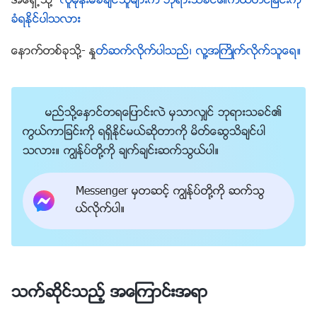
အေရွ႕သို႔-
လူမုန္းမခံခ်င္သူမ်ားက ဘုရားသခင္၏ကယ္တင္ျခင္းကို
သူမ မေျဖရွင္းႏိုင္႐ုံသာမကဘဲ၊ သူတို႔ကို အထင္အျမင္မွား
ခံရႏိုင္ပါသလား
ယြင္းေစခဲ့သည္။ ကြၽန္မ ဤအေၾကာင္းကို သိရသည့္အခါ၊
မိမိကိုယ္ကိုယ္ အမွန္တကယ္ အျပစ္တင္မိခဲ့ၿပီး အစ္မလီကို
ေနာက္တစ္ခုသို႔-
ႏႈတ္ဆက္လိုက္ပါသည္၊ လူ႔အႀကိဳက္လိုက္သူေရ။
သူမ၏တာဝန္မွာ အေႏွာင့္အယွက္ ျဖစ္ေစသည့္ပုံစံႏွင့္ လု
ပ္ေနသည္ဆိုၿပီး ေဖာ္ထုတ္ခ်င္ခဲ့ေသာ္လည္း၊ သူမကို ကြၽန္မ
မည္သို႔ေႏွာင္တရေျပာင္းလဲ မွသာလွ်င္ ဘုရားသခင္၏
ျမင္သည္ႏွင့္တစ္ၿပိဳင္နက္ ကြၽန္မ ပြင့္လင္းစြာ စကားမေျ
ကြယ္ကာျခင္းကို ရရွိႏိုင္မယ္ဆိုတာကို မိတ္ေဆြသိခ်င္ပါ
ပာႏိုင္ေတာ့ပါ။ သူမက ညီအစ္ကို ေမာင္ႏွမမ်ားႏွင့္ မွားယြ
သလား။ ကြၽန္ုပ္တို႔ကို ခ်က္ခ်င္းဆက္သြယ္ပါ။
င္းစြာ မိတ္သဟာယဖြဲ႕ေနသည္ဟုသာ ကြၽန္မ ေဖာ့ေျပာလို
က္သည္။ ကြၽန္မေျပာသည့္အရာက သိပ္လြန္သြားပါက၊
Messenger မွတဆင့္ ကြၽန္ုပ္တို႔ကို ဆက္သြ
သူမ စိတ္ဆိုးၿပီး ကြၽန္မအေပၚ အဆိုးျမင္သြားမည္ကို စိုး႐ြံ႕ၿ
ယ္လိုက္ပါ။
ပီး ကြၽန္မက မေရမရာေျပာကာ ေဝ့လည္ေၾကာင္ပတ္ ေျ
ပာေနသည္။ အက်ိဳးဆက္အေနျဖင့္ သူမကိုယ္သူမ မည္သ
ည့္နားလည္မႈမွ မရခဲ့ပါ။ သူမက အေၾကာင္းကိစၥမ်ားကို ေ
သက္ဆိုင္သည့္ အေၾကာင္းအရာ
ကာင္းေကာင္းနားမလည္ပါ၊ ေရေလာင္းသည့္ တာဝန္ႏွင့္