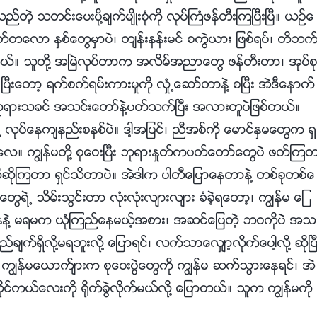
ဲ့ သတင္းေပးပို႔ခ်က္မ်ိဳးစုံကို လုပ္ႀကံဖန္တီးၾကၿပီးၿပီ။ ယဥ္ေ
တေလာ ႏွစ္ေတြမွာပဲ၊ တ်န္းနန္းမင္ စကြဲယား ျဖစ္ရပ္၊ တိဘက
ိတယ္။ သူတို႔ အၿမဲလုပ္တာက အလိမ္အညာေတြ ဖန္တီးတာ၊ အုပ္စ
ီးေတာ့ ရက္စက္ရမ္းကားမႈကို လႈံ႕ေဆာ္တာနဲ႔ စၿပီး အဲဒီေနာက္ 
ရွင္ ဘုရားသခင္ အသင္းေတာ္နဲ႔ပတ္သက္ၿပီး အလားတူပဲျဖစ္တယ္။
 လုပ္ေနက်နည္းစနစ္ပဲ။ ဒါ့အျပင္၊ ညီအစ္ကို ေမာင္ႏွမေတြက ရွ
ၾကတယ္ေလ။ ကြၽန္မတို႔ စုေဝးၿပီး ဘုရားႏႈတ္ကပတ္ေတာ္ေတြပဲ ဖတ္ၾက
သီဆိုၾကတာ ရွင္သိတာပဲ။ အဲဒါက ပါတီေျပာေနတာနဲ႔ တစ္ခုတစ္ေ
ရဲ႕ သိမ္းသြင္းတာ လုံးလုံးလ်ားလ်ား ခံခဲ့ရေတာ့၊ ကြၽန္မ ေျ
အေနနဲ႔ မရမက ယုံၾကည္ေနမယ့္အစား၊ အဆင္ေျပတဲ့ ဘဝကိုပဲ အသ
ခ်က္ရွိလို႔မရဘူးလို႔ ေျပာရင္၊ လက္သာေလွ်ာ့လိုက္ေပါ့လို႔ ဆိုၿပီ
။ ကြၽန္မေယာက္်ားက စုေဝးပြဲေတြကို ကြၽန္မ ဆက္သြားေနရင္၊ အဲ
ဆိုင္ကယ္ေလးကို ႐ိုက္ခြဲလိုက္မယ္လို႔ ေျပာတယ္။ သူက ကြၽန္မကို