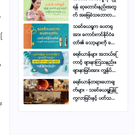
သို႔ ႀကိဳဆိုသင့္သနည္း။
ရန္ ဆုေတာင္းနည္းအတြ
က္ အေျခခံသေဘာတရား
္
၃ ခု
ု
သခင္ေယရႈက ေပတ႐ု
အား ေကာင္းကင္ႏိုင္ငံေ
ျ
တာ္၏ ေသာ့မ်ားကို ေပးခဲ့
သည့္အေၾကာင္းအရင္း
ခရစ္ယာန္မ်ား အဘယ္ေၾ
ကာင့္ ဖ်ားနာၾကသနည္း။
တ
ဖ်ားနာျခင္းအား ကြၽန္ုပ္တို႔
မည္သို႔ ေတြ႕ႀကဳံၾကရမည္
ခရစ္ယာန္တရားေဟာခ်
နည္း။
က္မ်ား - သခင္ေယရႈျပန္ႂ
ကြလာျခင္းႏွင့္ ပတ္သက္
း
သည့္ သမၼာက်မ္းစာထဲမွ
ပေရာဖက္ျပဳျခင္း ၅ခု
တို႔သည္ ျပည့္စုံၿပီ