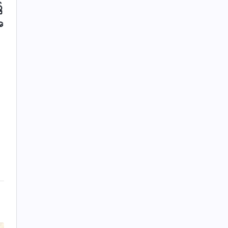
၌
ေ
ာ
း
ေ