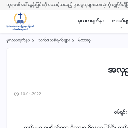
ဘုရား၏ ေပၚထြန္းျခင္းကို ေတာင့္တသည့္ ရွာေဖြသူမ်ားအားလုံးကို ကြၽန္ုပ္တို႔
မူလစာမ်က္ႏွာ
စာအုပ္မ်
မူလစာမ်က္ႏွာ
သက္ေသခံခ်က္မ်ား
မိသားစု
အလွည
10.04.2022
ဝမ္ရွင္