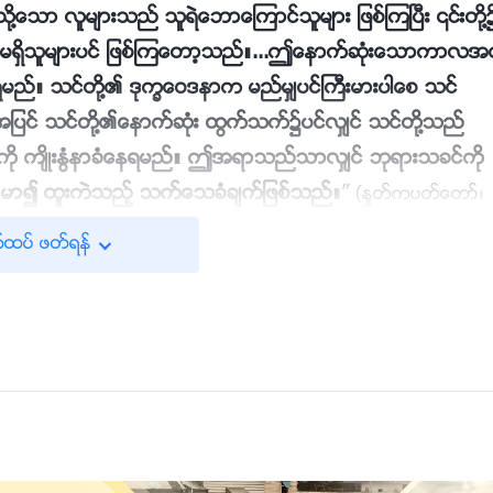
သို႔ေသာ လူမ်ားသည္ သူရဲေဘာေၾကာင္သူမ်ား ျဖစ္ၾကၿပီး ၎တို႔
စြမ္းမရွိသူမ်ားပင္ ျဖစ္ၾကေတာ့သည္။...ဤေနာက္ဆုံးေသာကာလအ
္။ သင္တို႔၏ ဒုကၡေဝဒနာက မည္မွ်ပင္ႀကီးမားပါေစ သင္
ု႔အျပင္ သင္တို႔၏ေနာက္ဆုံး ထြက္သက္၌ပင္လွ်င္ သင္တို႔သည္
မႈကို က်ိဳးႏြံနာခံေနရမည္။ ဤအရာသည္သာလွ်င္ ဘုရားသခင္ကို
ုင္မာ၍ ထူးကဲသည့္ သက္ေသခံခ်က္ျဖစ္သည္။
”
(ႏႈတ္ကပတ္ေတာ္၊
ည့္စမ္းသပ္မႈမ်ားကို ေတြ႕ႀကဳံျခင္းျဖင့္သာ ဘုရားသခင္၏ႏွစ္လိုဖြယ္ေက
္ထပ္ ဖတ္ရန္
ို တို႔ထိခံခဲ့ရတယ္။ ကြၽန္မကို ဆင္းရဲဒုကၡခံေစဖို႔ ဘုရားအလိုေ
ည္ျခင္းကို စုံလင္ေစဖို႔မွန္း သေဘာေပါက္သြားခဲ့တယ္။ ဒါမွ ဘုရာ
ု ေၾကာက္လို႔ စာတန္ကို ကြၽန္မ အရႈံးမေပးႏိုင္ဘူး၊ ဒါေပမယ့္
လမ္းေၾကာင္းေပၚေနၿပီး ထူးကဲတဲ့ သက္ေသခံရင္းနဲ႔ ခိုင္ခိုင္မာမာ 
့၊ သူက၊ “မင္း စားေသာက္ဆိုင္ ဧည့္သည္ေတြကို တရားေဟာေန