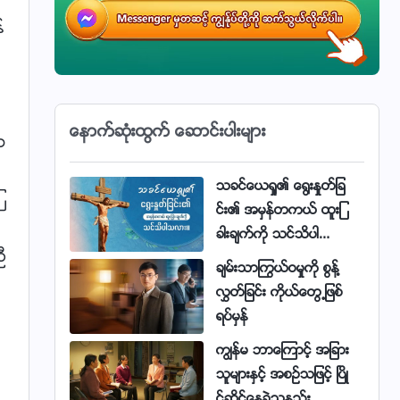
္
ေနာက္ဆုံးထြက္ ေဆာင္းပါးမ်ား
တ
သခင္ေယရႈ၏ ေ႐ြးႏႈတ္ျခ
င္း၏ အမွန္တကယ္ ထူးျ
ခားခ်က္ကို သင္သိပါ
ီ
သလား။
ခ်မ္းသာႂကြယ္ဝမႈကို စြန႔္
္
လႊတ္ျခင္း ကိုယ္ေတြ႕ျဖစ္
ရပ္မွန္
ကြၽန္မ ဘာေၾကာင့္ အျခား
သူမ်ားႏွင့္ အစဥ္သျဖင့္ ၿပိဳ
င္ဆိုင္ေနခဲ့သနည္း