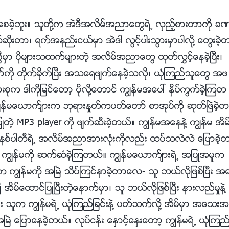
စ္ေစခဲ့ဘူး။ သူတို႔က အဲဒီအလိမ္အညာေတြရဲ႕ လွည့္စားတာကို ခ
 စိတ္ဆိုးတာ၊ ရက္အနည္းငယ္မွာ အဲဒါ လြင့္ပါးသြားမွာပါလို႔ ေတြးခဲ့
ဗြီမွာ ပိုမ်ားသထက္မ်ားတဲ့ အလိမ္အညာေတြ ထုတ္လႊင့္ေနခဲ့ၿပီး၊
ို တိုက္ခိုက္ၿပီး အသေရဖ်က္ေနခဲ့သလို၊ ယုံၾကည္သူေတြ အဖ
ားစုက ဒါကိုျမင္ေတာ့ ပိုလို႔ေတာင္ ကြၽန္မအေပၚ ႏွိပ္ကြက္ခဲ့ၾကတ
းနဲ႔၊ ကြၽန္မေယာက္်ားက ဘုရားႏႈတ္ကပတ္ေတာ္ စာအုပ္ကို ဆုတ္ၿဖဲခဲ့တ
ျပဳတဲ့ MP3 player ကို ဖ်က္ဆီးခဲ့တယ္။ ကြၽန္မအေနနဲ႔ ကြၽန္မ အိမ
ကြန္ျမဴနစ္ပါတီရဲ႕ အလိမ္အညာအားလုံးကိုလည္း ထပ္သလဲလဲ ေျပာခဲ့
 ကြၽန္မကို ဆက္ဆံခဲ့ၾကတယ္။ ကြၽန္မေယာက္်ားရဲ႕ အျပဳအမူက
ကြၽန္မကို အၿမဲ သိပ္ၾကင္နာခဲ့တာေလ- သူ ဘယ္လိုျဖစ္ၿပီး အ
ီ အိမ္ေထာင္ျပဳၿပီးတဲ့ေနာက္မွာ၊ သူ ဘယ္လိုျဖစ္ၿပီး နားလည္မႈနဲ႔
ပီး သူက ကြၽန္မရဲ႕ ယုံၾကည္ျခင္းနဲ႔ ပတ္သက္လို႔ အိမ္မွာ အေသးအ
အၿမဲ ေျပာေနခဲ့တယ္။ လုပ္ငန္း ေႏွာင့္ေႏွးေတာ့ ကြၽန္မရဲ႕ ယုံၾကည္