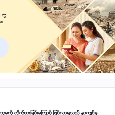
ေနၾကတယ္။ ငါ့ကို မင္း ဒီလို ဘယ္လိုလုပ္ၿပီး အရွက္ခြဲႏိုင္ရ
ၿပီပဲ။ ဒီလို မင္းဆက္လုပ္ေနရင္၊ အဖမ္းခံရလိမ့္မယ္”လို႔ ေအာ္ရင္း
၏ ကြ
ပိုၿပီး စိတ္အေႏွာင့္အယွက္ ျဖစ္ေနတာ ျမင္လို႔ ကြၽန္မ ဘာကိုမွ
ား။
ဒီမွာ ကြၽန္မ ျမင္လိုက္ရတာက ကြၽန္မကို မွင္တက္ေစခဲ့တယ္။ သူ
ီး ၾကမ္းျပင္က စာ႐ြက္ေတြနဲ႔ ဖုံးေနခဲ့တယ္။ အဲဒီအခ်ိန္မွာပဲ ကြၽန
တို႔က ငါတို႔သားေလး အိမ္ေထာင္ျပဳၿပီး အဆင္ေျပတဲ့ ဘဝကို
ီမိသားစု ပ်က္စီးလိမ့္မယ္။ နင့္ယုံၾကည္ခ်က္ကို လက္ေလွ်ာ့ရင္ေ
ဲ့တယ္။ အဲဒီေနာက္ ျပစ္မွားေစာ္ကားတဲ့အရာေတြ သူစေျပာေနခဲ့တယ္
သကို ျပန္မထိန္းႏိုင္ခဲ့သလို၊ သူ႔ကို ျဖတ္ေျပာလိုက္တယ္- “အေဖ။
ဖ့ကို ေလးေလးစားစားနဲ႔ပဲ ဆက္ဆံခဲ့တယ္။ အေဖ့ကို ကြၽန္မ ေ
အတြက္ တာဝန္ကို ကြၽန္မ မလုပ္ႏိုင္ခဲ့ရင္၊ ကြၽန္မကို အေဖ အျပ
ျခင္းနဲ႔ပတ္သက္လို႔ ဘာမွမမွားသလို၊ အ‌ေဖ ကြၽန္မကို မတားသင့္
ခင္မွာ၊ သူ႔မ်က္ႏွာမွာ ပုံစံတစ္မ်ိဳးျဖစ္သြားၿပီး၊ “နင့္ ဘုရားနဲ႔ပတ္သ
လို႔ ငါ မယုံဘူး” လို႔ ေအာ္ခဲ့တယ္။ ကြၽန္မကို ရဲစခန္းဆီ ဆြဲေခၚ
သုခကို လိုက္စားျခင္းေၾကာင့္ ျဖစ္လာရသည့္ နာက်င္မႈ