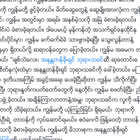
ီး ကြၽန္မေယာက္်ားက ကြၽန္မအေပၚ တကယ္ေကာင္းခဲ့တယ္။ ေတာ္ေ
ြၽန္မတို႔ ဖြင့္ခဲ့တယ္။ မိတ္ေဆြေတြနဲ႔ ေဆြမ်ိဳးအားလုံးက ကြၽန
ြၽန္မ အတြင္းမွာ အရမ္း အႏွစ္မဲ့သလို အၿမဲ ခံစားခဲ့ရတယ္။
တိုင္းပဲ ခံစားခဲ့ရတယ္။ ဒါေပမယ့္ မွန္ကန္တဲ့ အသက္ရွင္ေနထိုင္န
ပိုင္းမွာ၊ ကြၽန္မ ခက္ခက္ခဲခဲ သားဖြားခဲ့ရၿပီး ေသြးလြန္တာနဲ႔
မွာ ရွိတယ္လို႔ ဆရာဝန္ေတြက ေျပာခဲ့တယ္။ ကြၽန္မ အေမက 
ာတယ္၊ “ခ်စ္သဲေလး၊
အနႏၲတန္ခိုးရွင္ ဘုရားသခင္
ဆီ ဆုေတာင္းေ
 စိတ္ႏွလုံးထဲမွာ အနႏၲတန္ခိုးရွင္ ဘုရားသခင္ကို ေခၚခဲ့တယ္။ မၾ
ုတိယအႀကိမ္ အခြင့္အေရး ေပးခဲ့ၿပီဆိုတာ ကြၽန္မ သိလိုက္ၿပီး
ီး ဘုရားႏႈတ္ကပတ္ေတာ္ေတြကို ေန႔တိုင္း ကြၽန္မ စဖတ္ခဲ့ၿပီး၊ ည
ဟာယဖြဲ႕ခဲ့တယ္။ အခ်ိန္ၾကာလာတာနဲ႔အမွ်၊ ဘုရားသခင္က လူကို ဖန
ို သိခဲ့ရတယ္။ ကြၽန္မတို႔ ယုံၾကည္ျခင္း ရွိရမယ္၊ ဘုရားကို
တစ္ဦးရဲ႕ တာဝန္ကို လုပ္ေဆာင္ရမယ္။ ဧဝံေဂလိ ျဖန႔္ေဝတဲ့ တာဝန္
လို ခဲစားခဲ့ရတယ္။ ကြၽန္မတို႔ မိသားစုက အနႏၲတန္ခိုးရွင္