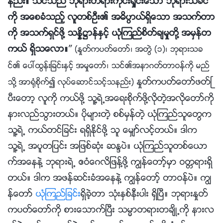
နည္း။ သင္သည္ ဘုရားတရားကိုင္းရႈိင္းေသာ ဘုရားသခင္
ကို အေစခံသည့္ လူတစ္ဦး၏ အဓိပၸာယ္ရွိေသာ အသက္တာ
ကို အသက္ရွင္ဖို႔ သႏၷိ႒ာန္ႏွင့္ ယုံၾကည္စိတ္ခ်မႈတို႔ အမွန္တ
ကယ္ ရွိသေလာ။
”
(ႏႈတ္ကပတ္ေတာ္၊ အတြဲ (၁)၊ ဘုရားသခ
င္၏ ေပၚထြန္းျခင္းႏွင့္ အမႈေတာ္၊ သင္၏အနာဂတ္တာဝန္ကို မည္
ႏႈတ္ကပတ္ေတာ္ဖတ္ၿ
သို႔ အာ႐ုံစိုက္၍ လုပ္ေဆာင္သင့္သနည္း)
ပီးေတာ့ လူကို ကယ္ဖို႔ သူ႔ရဲ႕အေရးစိုက္ဖို႔လိုတဲ့အလိုေတာ္ကို
နားလည္သြားတယ္။ ပိုမ်ားတဲ့ စစ္မွန္တဲ့ ယုံၾကည္သူေတြက
သူ႔ရဲ႕ ကယ္တင္ျခင္း ရရွိႏိုင္ဖို႔ သူ ေမွ်ာ္လင့္တယ္။ ဒါက
သူ႔ရဲ႕ အပူတျပင္း အျဖစ္ဆုံး ဆႏၵပဲ။ ယုံၾကည္သူတစ္ေယာ
က္အေနနဲ႔ ဘုရားရဲ႕ ဧဝံေဂလိျဖန႔္ဖို႔ ကြၽန္ေတာ့္မွာ ဝတၱရားရွိ
တယ္။ ဒါက အဖန္ဆင္းခံအေနနဲ႔ ကြၽန္ေတာ့္ တာဝန္ပဲ။ ကြၽ
န္ေတာ္
ယုံၾကည္ျခင္း
ရွိခဲ့တာ သုံးႏွစ္နီးပါး ရွိၿပီ။ ဘုရားႏႈတ္
ကပတ္ေတာ္ကို စားေသာက္ၿပီး သမၼာတရားတခ်ိဳ႕ကို နားလ