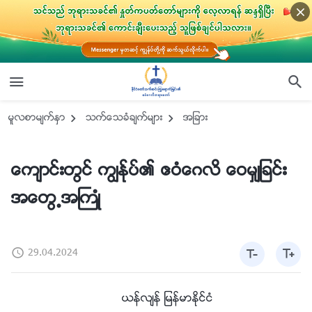
မူလစာမ်က္ႏွာ
သက္ေသခံခ်က္မ်ား
အျခား
ေက်ာင္းတြင္ ကြၽန္ုပ္၏ ဧဝံေဂလိ ေဝမွ်ျခင္း
အေတြ႕အႀကဳံ
29.04.2024
ယန္လ်န္ ျမန္မာႏိုင္ငံ