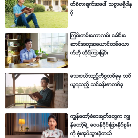
တ္ခံစားခ်က္အေပၚ သစၥာမရွိပါႏွ
မေ႐ြး ေသသြားႏိုင္တယ္လို႔ အထက္လူႀကီးက ေျပာလို႔ေလ။
င့္
ၿပီးခဲ့တဲ့ ေက်ာင္းအုပ္လည္း ခရစ္ယာန္တစ္ေယာက္ပဲ၊ သူ႔တ
ပည့္ေတြကို တရားေဟာလို႔ တျခားေက်ာင္းကို အထက္လူႀ
ၾကမ္းတမ္းေသာလမ္း ေခါင္းေ
ကီးေတြရဲ႕ ေျပာင္းေ႐ႊ႕တာ ခံခဲ့ရတယ္၊ သာမန္ ေက်ာင္းဆ
ဆာင္အတုအေယာင္တစ္ေယာ
ရာအျဖစ္ကို ရာထူးခ်တာ ခံခဲ့ရၿပီး၊ စည္းမ်ဥ္းေတြ ထပ္ခ်ိဳးေ
က္ကို တိုင္ၾကားျခင္း
ဖာက္ရင္၊ ေရွ႕တန္းကို အပို႔ခံရမယ္ဆိုတာလည္း ၾကားခဲ့ရတ
ယ္။ ဒါေတြအားလုံးကို ေတြးမိေတာ့ ေၾကာက္သလိုမ်ိဳးျဖစ္
ေသးငယ္သည့္ကိစၥတစ္ခုမွ သင္
သြားတယ္။ ကြၽန္ေတာ္ ေတြးမိတယ္။ “ေက်ာင္းအုပ္က ဖယ္
ယူရသည့္ သင္ခန္းစာတစ္ခု
ရွားခံရၿပီးတဲ့ ေနာက္မွာ စာသင္လို႔ရေသးေပမဲ့ ငါက သာမန္
ေက်ာင္းဆရာတစ္ေယာက္။ ငါ တရားေဟာေနတာ သူတို႔
သိသြားရင္၊ ေနာက္ထပ္ ေက်ာင္းဆရာျဖစ္ခြင့္မရွိေတာ့ပဲ
ကြၽန္ေတာ့္ခံစားခ်က္ေတြက ကြၽ
ေရွ႕တန္းကို တန္းအပို႔ခံရမွာပဲ။ အလုပ္ျပဳတ္တာကို ကိုင္တြ
န္ေတာ့္ရဲ႕ ေဝဖန္ပိုင္းျခားႏိုင္စြမ္း
ယ္လို႔ရတယ္။ တကယ့္ျပႆနာက အဲဒီလို အႏၲရာယ္မ်ားတဲ့
ကို ဖုံးအုပ္သြားခဲ့တယ္
ေနရာမွာ အခ်ိန္မေ႐ြး ငါေသသြားႏိုင္တာပဲ”လို႔ေပါ့။ ဒီအေ