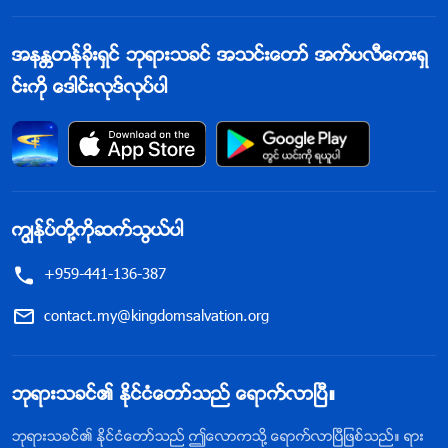
အနႏၲတန္ခိုးရွင္ ဘုရားသခင္ အသင္းေတာ္ အက္ပလီေကးရွ
င္းကို ေဒါင္းလုဒ္လုပ္ပါ
ကြၽန္ုပ္တို႔ကိုဆက္သြယ္ပါ
+959-441-136-387
contact.my@kingdomsalvation.org
ဘုရားသခင္၏ ႏိုင္ငံေတာ္သည္ ေရာက္လာၿပီ။
ဘုရားသခင္၏ ႏိုင္ငံေတာ္သည္ ဤေလာကသို႔ ေရာက္လာၿပီျဖစ္သည္။ ရား