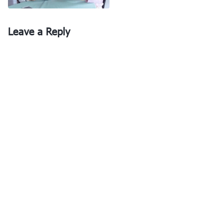
Leave a Reply