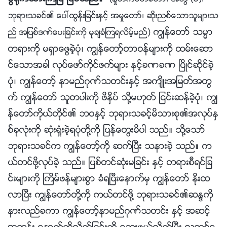
ဘုရားသခင္၏ ေပၚထြန္းျခင္းႏွင့္ အမႈေတာ္၊ ဆိုးညစ္ေသာသူမ်ားသ
ကြၽန္ေတာ္ သမၼာ
ည္ အျပစ္ဒဏ္ေပးျခင္းကို မုခ်ခံၾကရလိမ့္မည္)
တရားကို မရွာေဖြခဲ့ပုံ၊ ကြၽန္ေတာ့္တာဝန္မ်ားကို ထမ္းေဆာ
င္ေသာအခါ လုပ္ေဖာ္ကိုင္ဖက္မ်ား ႏွင့္ခဏခဏ ၿပိဳင္ဆိုင္ခဲ့
ပုံ၊ ကြၽန္ေတာ့္ နာမည္ဂုဏ္သတင္းႏွင့္ အက်ိဳးအျမတ္အတြ
က္ ကြၽန္ေတာ္ သူတပါးကို ဖိႏွိပ္ သို႔မဟုတ္ ျငင္းဆန္ခဲ့ပုံ၊ ကြၽ
န္ေတာ္ကိုယ္တိုင္၏ ဘဝႏွင့္ ဘုရားသခင့္မိသားစု၏အလုပ္ႏွ
စ္ခုလုံးကို ဆုံးရႈံးခဲ့ရပုံတို႔ကို ျပန္ေတြးမိပါ သည္။ သို႔ေသာ္
ဘုရားသခင္က ကြၽန္ေတာ့္ကို ဆက္ၿပီး သနားခဲ့ သည္။ က
ယ္တင္ဖို႔လုပ္ခဲ့ သည္။ ျပစ္တင္ဆုံးမျခင္း ႏွင့္ တရားစီရင္ျခ
င္းမ်ားကို ႀကိမ္ဖန္မ်ားစြာ ခံရၿပီးေနာက္မွ ကြၽန္ေတာ္ ႏိုးထ
လာၿပီး ကြၽန္ေတာ္တို႔ကို ကယ္တင္ဖို႔ ဘုရားသခင္၏ဆႏၵကို
နားလည္ခကာ ကြၽန္ေတာ့္နာမည္ဂုဏ္သတင္း ႏွင့္ အဆင့္