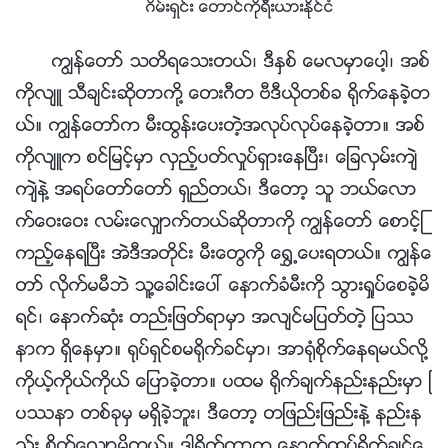
ဂိမ္းရွင္း ေတာင္ကိုရီးယားႏိုင္ငံ
ကြၽန္ေတာ္ သတိရေသးတယ္၊ ဒီႏွစ္ ေမလမွာေပါ့၊ အစ္
ကိုလ်ဴ သီခ်င္းဆိုတာကို႔ ေတးဂီတ ဗီဒီယိုတစ္ခ ႐ိုက္ေနခဲ့တ
ယ္။ ကြၽန္ေတာ္က မီးထြန္းေပးတဲ့အလုပ္လုပ္ေနခဲ့တာ။ အစ္
ကိုလ်ဴက စင္ျမင့္မွာ လွည့္ပတ္လႈပ္ရွားေနၿပီး၊ ေျခလွမ္းက်ဲ
က်ဲနဲ႔ အရပ္ေတာ္ေတာ္ ရွည္တယ္၊ ဒီေတာ့ သူ ဘယ္ေလာ
က္ေဝးေဝး လမ္းေလွ်ာက္တယ္ဆိုတာကို ကြၽန္ေတာ္ ေစာင့္ၾ
ကည့္ေနရၿပီး အဲဒီအတိုင္း မီးေတြကို ေ႐ႊ႕ေပးရတယ္။ ကြၽန္ေ
တာ္ လိုက္မမီဘဲ သူ႔ေခါင္းေပၚ ေနာက္ခံမီးကို သြားရႈပ္ေစခဲ့မိ
ရင္၊ ေနာက္ဆုံး တည္းျဖတ္ရာမွာ အလ်င္မျပတ္တဲ့ ျပႆ
နာက ရွိေနမွာ။ ႐ုပ္ရွင္စမ႐ိုက္ခင္မွာ၊ အာ႐ုံစိုက္ေနရမယ္လို႔
ကိုယ့္ကိုယ္ကိုယ္ ေျပာခဲ့တာ။ ပထမ ႐ိုက္ခ်က္နည္းနည္းမွာ ျ
ပႆနာ တစ္ခုမွ မရွိခဲ့ဘူး၊ ဒီေတာ့ တျဖည္းျဖည္းနဲ႔ နည္းန
ည္း စိတ္ေလွ်ာ့မိတယ္။ ဒါ႐ိုက္တာက ေနာက္ထပ္႐ိုက္ခ်င္ေ