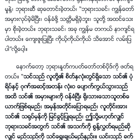
မႈနဲ႔၊ ဘုရားဆီ ဆုေတာင္းခဲ့တယ္၊ “ဘုရားသခင္၊ ကြၽန္ေတာ္
အမွားလုပ္ခဲ့မိၿပီး၊ ဝန္ခံဖို႔ သတၱိမရွိခဲ့ဘူး၊ သူတို႔ အထင္ေသး
မွာ စိုးခဲ့တယ္။ ဘုရားသခင္၊ အခု ကြၽန္မ တကယ္ နာက်င္ရ
ပါတယ္။ ေက်းဇူးျပဳၿပီး ကိုယ့္ကိုယ္ကိုယ္ သိေအာင္ လမ္းျပ
ပါ”လို႔ေပါ့။
ေနာက္ေတာ့ ဘုရားႏႈတ္ကပတ္ေတာ္တစ္ပိုဒ္ကို ဖတ္ရ
တယ္။ “
သင္သည္ လူတို႔၏ စိတ္ႏွလုံးတြင္ရွိေသာ သင္၏ ပုံ
ရိပ္ႏွင့္ ဂုဏ္အဆင့္အတန္း လုံးဝ ေပ်ာက္ကြယ္သြားသည္
အထိ သင္၏ အမွားမ်ားကို ဝန္ခံၿပီး ႐ိုးသားေသာသူတစ္ေ
ယာက္ျဖစ္ရမည္၊ အမွန္အတိုင္းေျပာရမည္၊ လူတိုင္းအား
သင္၏ သ႐ုပ္မွန္ကို ျမင္ခြင့္ျပဳရမည္၊ ဤသို႔မဟုတ္လွ်င္
ဘုရားသခင္အတြက္ သင္၏ အသက္ကို စြန္႔လႊတ္ရမည္ဆို
လွ်င္ မည္သည္ကို သင္ေ႐ြးခ်ယ္မည္နည္း။ ယင္းသည္ ခက္