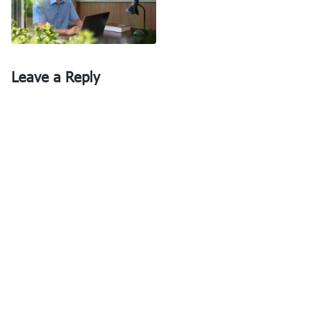
အားအင္ရွိပါမည္။ ကြၽန္ုပ္အား စြန္႔လႊတ္ေစပါ။ ကြၽန္ုပ္ ပိုင္ဆို
င္သည့္ ပစၥည္းဥစၥာမ်ားအားလုံး၊ ကြၽန္ုပ္၏ မိဘ၊ သားသမီး၊
ကြၽန္ုပ္၏ လူငယ္ဘဝ၊ ကြၽန္ုပ္၏ အိမ္ေထာင္ႏွင့္ အသက္ေမြး
Leave a Reply
အလုပ္တို႔ကို စြန္႔ပစ္ပါမည္။ ဤအရာအားလုံးသည္ စြန္႔လႊတ္
ရန္ လြယ္ကူသည္။ သို႔ေသာ္ ကြၽန္ုပ္၏ စိတ္ႏွလုံးတြင္ ရွိေ
သာအရာကို ေျပာျခင္း၊ ႐ိုးသားစြာ ေျပာဆိုျခင္းတို႔မွာ ကြၽန္ုပ္
မလုပ္ႏိုင္ေသာ အရာျဖစ္သည္’ ဟု ေျပာဆိုႏိုင္သည္။ ယင္း
ကို သင္ မလုပ္ေဆာင္ႏိုင္သည့္ အေၾကာင္းရင္းမွာ အဘယ္န
ည္း။ သင္လုပ္ေဆာင္သည္ႏွင့္တစ္ၿပိဳင္နက္ သင္ႏွင့္သိေ
သာ၊ သို႔မဟုတ္ ရင္းႏွီးေသာမည္သူမဆိုသည္ သင့္အေပၚ
ထင္ျမင္ပုံ ကြဲျပားသြားမည္ျဖစ္ေသာေၾကာင့္ျဖစ္သည္။
၎တို႔သည္ သင့္ကို အထင္ႀကီးေတာ့မည္မဟုတ္ေပ။ သင္
သည္ ဂုဏ္သိကၡာ ဆုံးရႈံးသြားမည္ျဖစ္ၿပီး သင္၏ စ႐ိုက္လကၡ
ဏာႏွင့္ သိကၡာသည္လည္း ေပ်ာက္ဆုံးသြားလိမ့္မည္။ အျ