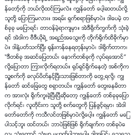
န္ေတာ့္ကို ဘယ္လိုထင္ၾကမလဲ။ ကြၽန္ေတာ္ ေပါ့ဆတယ္လို႔
သူတို႔ ေျပာၾကမလား။ အရမ္း ရွက္စရာျဖစ္မွာပဲ။ ဒါေပမဲ့ တ
စ္ခုခု မေျပာရင္၊ တာဝန္မဲ့ရာက်မွာ။ အဲဒီ႐ိုက္ကြက္ကို သုံးခဲ့
ရင္ အဲဒါက ဗီဒီယိုရဲ႕ အရည္အေသြးကို တိုက္႐ိုက္ထိခိုက္မွာ
ပဲ။ ဒါနဲ႔ပတ္သက္ၿပီး ႐ုန္းကန္ေနရတုန္းမွာပဲ၊ ဒါ႐ိုက္တာက၊
“ဒီတစ္ခု အဆင္ေျပတယ္၊ ေနာက္တစ္ခုကို လုပ္ရေအာင္”
လို႔ေျပာတာ ၾကားလိုက္ရတယ္။ ႐ုပ္ရွင္႐ိုက္ေနတဲ့ အစ္ကိုက
သူ႔စက္ကို ခလုပ္ပိတ္ႏွင့္ၿပီးသားျဖစ္တာကို ေတြ႕ရလို႔၊ ကြၽ
န္ေတာ္ ဆင္ေျခေတြ စရွာတယ္။ ကြၽန္ေတာ္ ေတြးေနမိတာ
က အားလုံး ႐ိုက္ကူးခဲ့ၿပီးၿပီဆိုေတာ့ ကြၽန္ေတာ္ တစ္ခုခုေျပာ
လိုက္ရင္၊ လူတိုင္းက သူတို႔ စက္ေတြကို ျပန္ဖြင့္ရမွာ၊ အဲဒါ
ေတာ္ေတာ္ကို ကသီလင္တျဖစ္မွာပဲလို႔ေပါ့။ ကြၽန္ေတာ္ မေျ
ပာသင့္ဘူး ထင္တယ္၊ ဘာပဲျဖစ္ျဖစ္ ႐ိုက္ခ်က္က တစ္ခုပဲေ
လ၊ သုံးေတာင္ သုံးမွာ မဟုတ္ပါဘူးေပါ့။ ဒါ့အျပင္၊ ေသေသ