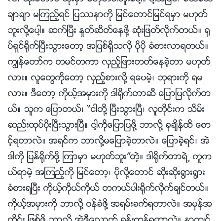
ခ်ာခ်ာ မၾကည့္ရင္ ျပႆနာကို ျမင္ေတာင္ျမင္ရမွာ မဟုတ္
ဘူးလို႔ေပါ့။ ဆက္ၿပီး ႏႈတ္ဆိတ္ေနဖို႔ ဆုံးျဖတ္လိုက္တယ္။ ႐ု
ပ္ရွင္႐ိုက္ၿပီးသြားေတာ့ အျပစ္ရွိသလို ပိုပို ခံစားလာရတယ္။
ကြၽန္ေတာ္က တမင္တကာ လွည့္ျဖားတတ္ေနခဲ့တာ မဟုတ္
လား။ လူေတြကိုေတာ့ လွည့္စားလို႔ ရေပမဲ့၊ ဘုရားကို ရမ
လား။ ဒီေတာ့ ကိုယ့္အမွားကို ဒါ႐ိုက္တာဆီ ေျပာျပလိုက္တ
ယ္။ သူက ေျပာတယ္၊ “ငါတို႔ ၿပီးသြားၿပီ၊ လူတိုင္းက သိမ္း
ဆည္းထုပ္ပိုးၿပီးသြားၿပီ။ ငါ့ကိုေျပာျပဖို႔ ဘာလို႔ ခုခ်ိန္ထိ ေစာ
င့္ရတာလဲ။ အရင္က ဘာလို႔မေျပာခဲ့တာလဲ။ ေျပာခဲ့ရင္၊ အဲ
ဒါကို ျပန္႐ိုက္ဖို႔ ၾကာမွာ မဟုတ္ဘူး”တဲ့။ ဒါ႐ိုက္တာရဲ႕ ကူက
ယ္ရာမဲ့ အၾကည့္ကို ျမင္ေတာ့၊ ပိုလို႔ေတာင္ ဆိုးဆိုး႐ြား႐ြား
ခံစားရၿပီး ကိုယ့္ကိုယ္ကိုယ္ တကယ္ပါး႐ိုက္လိုက္ခ်င္တယ္။
ကိုယ့္အမွားကို ဘာလို႔ ဝန္ခံဖို႔ အရမ္းခက္ရတာလဲ။ အမွန္အ
တိုင္း ျဖစ္ဖို႔ ဘာလို႔ အဲဒီေလာက္ ႐ုန္းကန္ရတာလဲ။ နာက်င္