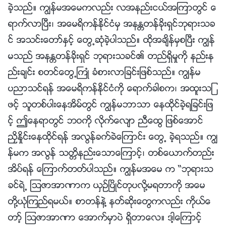
ခဲ့သည္။ ကြၽန္မအေမကလည္း လအနည္းငယ္အၾကာတြင္ ေ
ရာက္လာၿပီး၊ အေမရိကန္ႏိုင္ငံမွ အနႏၲတန္ခိုးရွင္ဘုရားသခ
င္ အသင္းေတာ္ႏွင့္ ေတြ႕ဆုံခဲ့ပါသည္။ ထိုအခ်ိန္မွစၿပီး ကြၽန္
မသည္ အနႏၲတန္ခိုးရွင္ ဘုရားသခင္၏ တည္ရွိမႈကို နည္းန
ည္းခ်င္း စတင္ေတြ႕ႀကဳံ ခံစားလာျခင္းျဖစ္သည္။ ကြၽန္မ
ပညာသင္ရန္ အေမရိကန္ႏိုင္ငံကို ေရာက္ခါစက၊ အထူးသျ
ဖင့္ သူတစ္ပါးေနအိမ္တြင္ ကြၽန္မဘာသာ ေနထိုင္ခဲ့ရျခင္းျဖ
င့္ ဤေနရာတြင္ ဘဝကို လိုက္ေလ်ာ ညီေထြ ျဖစ္ေအာင္
ညႇိႏႈိင္းေနထိုင္ရန္ အလြန္ခက္ခဲေၾကာင္း ေတြ႕ ခဲ့ရသည္။ ကြၽ
န္မက အလြန္ သတၱိနည္းေသာေၾကာင့္၊ တစ္ေယာက္တည္း
အိပ္ရန္ ေၾကာက္တတ္ပါသည္။ ကြၽန္မအေမ က “ဘုရားသ
ခင္ရဲ႕ ၾသဇာအာဏာက ယွဥ္ၿပိဳင္တုပလို႔မရတာကို အေမ
တို႔ယုံၾကည္ရမယ္။ စာတန္နဲ႔ နတ္ဆိုးေတြကလည္း ကိုယ္ေ
တာ့္ ၾသဇာအာဏာ ေအာက္မွာပဲ ရွိတာေလ။ ဒါ့ေၾကာင့္