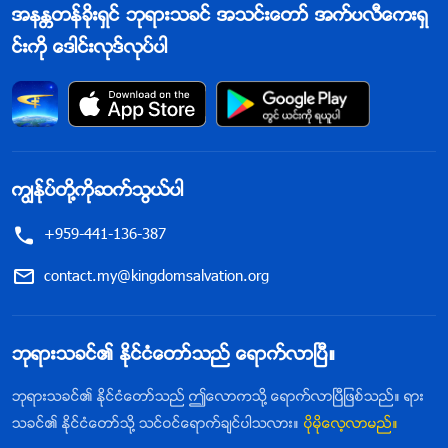
ကားမွ ဆုေတာင္းျခင္း ႏွင့္ ရွာေဖြျခင္းျဖင့္ ဘုရားသခင္၏ မ်
အနႏၲတန္ခိုးရွင္ ဘုရားသခင္ အသင္းေတာ္ အက္ပလီေကးရွ
က္ေမွာက္ေတာ္သို႔ ေရာက္လာကာ၊ ဘုရားသခင္၏ ႏႈတ္က
င္းကို ေဒါင္းလုဒ္လုပ္ပါ
ပတ္ေတာ္မ်ားမွ ဤက်မ္းပိုဒ္ကို ေတြ႕ျမင္ခဲ့ပါသည္။ “
သို႔ေ
သာ္၊ လွည့္ျဖားတတ္ေသာ သူတို႔သည္ ဤနည္းလမ္းျဖင့္ မ
လုပ္ေဆာင္ၾကေခ်။ ၎တို႔သည္ စာတန္၏ အေတြးအေခၚႏွ
င့္ ၎တို႔၏ လွည့္ျဖားတတ္ေသာ သဘာဝႏွင့္ အႏွစ္သာရ
ကြၽန္ုပ္တို႔ကိုဆက္သြယ္ပါ
တို႔အေပၚ အေျချပဳၿပီး အသက္ရွင္ၾကသည္။ အျခားသူမ်ား
က ၎တို႔အေပၚ အသာစီးမရေစဖို႔ အရာရာတြင္ ၎တို႔ သ
+959-441-136-387
တိရွိၾကရသည္၊ ၎တို႔ လုပ္ေဆာင္သမွ် အရာရာတိုင္းတြင္
contact.my@kingdomsalvation.org
၎တို႔၏ စစ္မွန္ေသာ မ်က္ႏွာကို ဖုံးကြယ္ဖို႔ရန္ႏွင့္ အေႏွးႏွ
င့္ အျမန္ မိမိအေၾကာင္း ေပၚသြားမည္ကို စိုး႐ြံ႕သည့္အတြက္
၎တို႔၏ ကိုယ္ပိုင္ နည္းစနစ္မ်ားႏွင့္ ၎တို႔၏ ကိုယ္ပိုင္ လွ
ဘုရားသခင္၏ ႏိုင္ငံေတာ္သည္ ေရာက္လာၿပီ။
ည့္ျဖားတတ္ၿပီး ေကာက္က်စ္သည့္ ႀကိဳးကိုင္ျခယ္လွယ္မႈကို
ဘုရားသခင္၏ ႏိုင္ငံေတာ္သည္ ဤေလာကသို႔ ေရာက္လာၿပီျဖစ္သည္။ ရား
အသုံးျပဳၾကရသည္- ၎တို႔၏ စ႐ိုက္မွန္ကို ၎တို႔ ျပသသ
သခင္၏ ႏိုင္ငံေတာ္သို႔ သင္ဝင္ေရာက္ခ်င္ပါသလား။
ပိုမိုေလ့လာမည္။