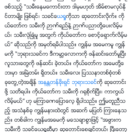
ဖစ္သည့္ “သမီးေနမေကာင္းတာ ဒါမွမဟုတ္ အိမ္စာမလုပ္ႏို
င္တာမ်ိဳး ျဖစ္ရင္၊ သခင္
ေယရႈ
ကိုသာ ဆုေတာင္းလိုက္။ ကို
ယ္ေတာ္က သမီးကို ဉာဏ္ရည္နဲ႔ ဉာဏ္ပညာတို႔ေပးလိမ့္မ
ယ္၊ သမီးလုံၿခဳံမႈ အတြက္ ကိုယ္ေတာ္က ေစာင့္ေရွာက္လိမ့္မ
ယ္” ဆိုသည္ကို အမွတ္ရမိပါသည္။ ကြၽန္မ အေမကမူ ကြၽန္
မကို “ဘုရားသခင္က ဒီကမာၻေလာကကို ဖန္ဆင္းေတာ္မူၿပီး
လူသားေတြကို ဖန္ဆင္း ခဲ့တယ္။ ကိုယ္ေတာ္က အေမတို႔ေ
ဘးမွာ အၿမဲတမ္း ရွိတယ္။ သမီးေလး ျပႆနာတစ္စုံတစ္
ခုေတြ႕တဲ့အခ်ိန္
အနႏၲတန္ခိုးရွင္ ဘုရားသခင္
ကို ဆုေတာင္း
ဖို႔ သတိရပါ။ ကိုယ္ေတာ္က သမီးကို ဂ႐ုစိုက္ၿပီး၊ ကာကြယ္
လိမ့္မယ္” ဟု မၾကာခဏေျပာေလ့ ရွိပါသည္။ ဤမတူညီသ
ည့္ အသံႏွစ္ခု ကြၽန္မနားထဲတြင္ အဆက္ မျပတ္ ၾကားေနသ
ည္။ တစ္ခါက ကြၽန္မအေမကို မေသခ်ာစြာျဖင့္ “အဖြားက
သမီးကို သခင္ေယရႈဆီမွာ ဆုေတာင္းေစခ်င္တယ္၊ ၿပီးေတာ့