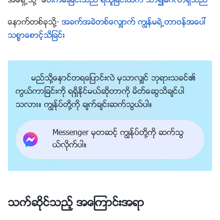
ကိုယ္ေကာင္းဆန္ခဲ့လို႔၊ ကြၽန္မကိုယ္ပိုင္အလုပ္ကိုပဲ ကြၽန္မ
အေရွ႕သို႔-
ေပးကမ္းျခင္းသည္ ရယူျခင္းထက္ သာ၍မဂၤလာရွိသည္
အာ႐ုံစိုက္ၿပီး ေလလာနဲ႔ ပူးေပါင္းလုပ္ဖို႔ ျငင္းခဲ့လို႔ျဖစ္ခဲ့တာေၾ
ေနာက္တစ္ခုသို႔-
အခက္အခဲတစ္ေလွ်ာက္ ကြၽန္မရဲ႕တာဝန္အေပၚ
ကာင့္ ဒီေႏွာင့္ေႏွးမႈအတြက္ တာဝန္ကို ေခါင္းေရွာင္လို႔ မရမွ
သစၥာေစာင့္သိျခင္း
န္း သေဘာေပါက္သြားတယ္။ ဒါေပမဲ့ အဲဒီကိစၥနဲ႔ပတ္သက္
လို႔ ကြၽန္မ သိပ္နက္နက္ရႈိင္းရႈိင္း မသုံးသပ္ခဲ့ဘူး။ ဒီကိစၥေနာ
မည္သို႔ေႏွာင္တရေျပာင္းလဲ မွသာလွ်င္ ဘုရားသခင္၏
က္ပိုင္းမွာ ဗီဒီယိုေတြ ကြၽန္မ ဖန္တီးတဲ့အခါတိုင္း ကြၽန္မအေ
ကြယ္ကာျခင္းကို ရရွိႏိုင္မယ္ဆိုတာကို မိတ္ေဆြသိခ်င္ပါ
တြးက မရွင္းဘူး။ လူကလဲ ထုံထိုင္းၿပီး စိတ္ရႈပ္ေထြးေနခဲ့တ
သလား။ ကြၽန္ုပ္တို႔ကို ခ်က္ခ်င္းဆက္သြယ္ပါ။
ယ္။ ညီအစ္ကို ေမာင္ႏွမေတြရဲ႕ တာဝန္ေတြမွာ ျပႆနာေ
တြကို ကြၽန္မ ရွာမေတြ႕ႏိုင္ခဲ့ဘူး။ ဆုေတာင္းတဲ့အခါ ဘာေျ
Messenger မွတဆင့္ ကြၽန္ုပ္တို႔ကို ဆက္သြ
ပာရမွန္းေတာင္ မသိဘူး။ မွန္ကန္တဲ့ အေျခအေနမွာ ကြၽန္မ
ယ္လိုက္ပါ။
မရွိတာ၊ ဘုရားက သူ႔မ်က္ႏွာေတာ္ကို ကြၽန္မ မျမင္ေအာင္
ကြယ္ဝွက္ထားတာ ကြၽန္မသေဘာေပါက္လိုက္တယ္။ ဒါေၾ
ကာင့္ ကြၽန္မကိုယ္ကြၽန္မ နားလည္ေအာင္ လမ္းျပေပးဖို႔ ေ
သက္ဆိုင္သည့္ အေၾကာင္းအရာ
တာင္းေလွ်ာက္ရင္း ဘုရားေရွ႕ေမွာက္ တိုးဝင္ၿပီး ရွာေဖြ၊