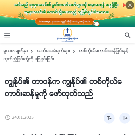
မူလစာမ်က္ႏွာ
သက္ေသခံခ်က္မ်ား
တစ္ကိုယ္ေကာင္းဆန္ျခင္းႏွင့္
ယုတ္ညံ့ျခင္းတို႔ကို ေျဖရွင္းျခင္း
ကြၽန္ုပ္၏ တာဝန္က ကြၽန္ုပ္၏ တစ္ကိုယ္ေ
ကာင္းဆန္မႈကို ေဖာ္ထုတ္သည္
24.01.2025