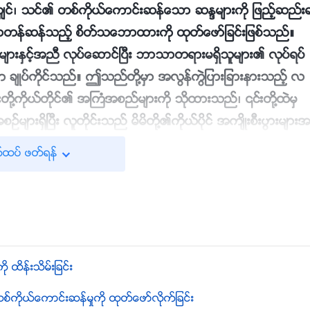
င္၊ သင္၏ တစ္ကိုယ္ေကာင္းဆန္ေသာ ဆႏၵမ်ားကို ျဖည့္ဆည္း
စာတန္ဆန္သည့္ စိတ္သေဘာထားကို ထုတ္ေဖာ္ျခင္းျဖစ္သည္။
မ်ားႏွင့္အညီ လုပ္ေဆာင္ၿပီး ဘာသာတရားမရွိသူမ်ား၏ လုပ္ရပ္
ခ်ဳပ္ကိုင္သည္။ ဤသည္တို႔မွာ အလြန္ကြဲျပားျခားနားသည့္ လ
ို႔ကိုယ္တိုင္၏ အႀကံအစည္မ်ားကို သိုထားသည္၊ ၎တို႔ထဲမွ
ဥ္မ်ားရွိၿပီး လူတိုင္းသည္ မိမိတို႔၏ကိုယ္ပိုင္ အက်ိဳးစီးပြားမ်ား
းသည္ မိမိတို႔အက်ိဳးအျမတ္အတြက္ အလုအယက္ႀကိဳးပမ္းၾကၿပီး
္ထပ္ ဖတ္ရန္
ျခင္းျဖစ္သည္။ ၎တို႔သည္ ကြဲျပားေနၾကသည္။ စည္းလုံးျခင္းမရွိေပ။
ပ္ေဆာင္ေနၾကျခင္းမဟုတ္ေသာေၾကာင့္ ျဖစ္သည္။ ၎တို႔လုပ္
ဘာသဘာဝသည္ တူညီသည္။ မိမိတို႔ကိုယ္ကိုအတြက္သာ လုပ္ေဆာ
ရွိေပ။ ယင္းတြင္ စိုးမိုးၿပီး ဦးေဆာင္သည့္အရာသည္ ေဖာက္ျပန္ပ
ို႔သည္ ၎တို႔၏ ေဖာက္ျပန္ပ်က္စီးေသာ ဆိုးယုတ္သည့္ စိတ္
 ထိန္းသိမ္းျခင္း
န္းႏိုင္ၾကေပ။ ထို႔ေၾကာင့္ အျပစ္ထဲသို႔ ပိုပို၍ နက္ရႈိင္းစြာ က်ေရ
္းမ်ဥ္းမ်ား၊ နည္းလမ္းမ်ား၊ အရင္းခံအေၾကာင္းႏွင့္ စမွတ္
တစ္ကိုယ္ေကာင္းဆန္မႈကို ထုတ္ေဖာ္လိုက္ျခင္း