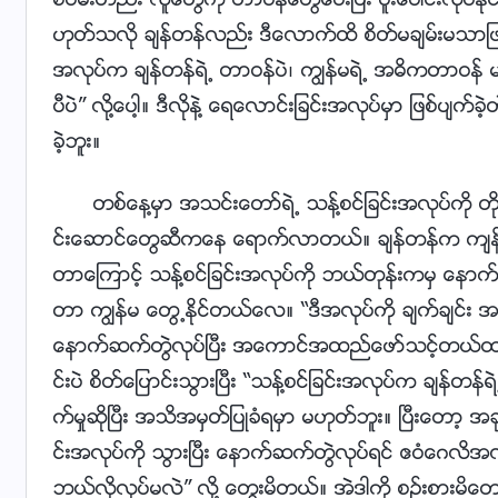
စ္ဝမ္းတည္း လူေတြကို တာဝန္ေတြေပးၿပီး ပူးေပါင္းလုပ္ႏို
ဟုတ္သလို ခ်န္တန္လည္း ဒီေလာက္ထိ စိတ္မခ်မ္းမသာျဖ
အလုပ္က ခ်န္တန္ရဲ႕ တာဝန္ပဲ၊ ကြၽန္မရဲ႕ အဓိကတာဝန္ မ
ပီပဲ” လို႔ေပါ့။ ဒီလိုနဲ႔ ေရေလာင္းျခင္းအလုပ္မွာ ျဖစ္ပ်
ခဲ့ဘူး။
တစ္ေန႔မွာ အသင္းေတာ္ရဲ႕ သန႔္စင္ျခင္းအလုပ္ကို 
င္းေဆာင္ေတြဆီကေန ေရာက္လာတယ္။ ခ်န္တန္က က်န္းမ
တာေၾကာင့္ သန႔္စင္ျခင္းအလုပ္ကို ဘယ္တုန္းကမွ ေနာက္
တာ ကြၽန္မ ေတြ႕ႏိုင္တယ္ေလ။ “ဒီအလုပ္ကို ခ်က္ခ်င္း
ေနာက္ဆက္တြဲလုပ္ၿပီး အေကာင္အထည္ေဖာ္သင့္တယ္ထင္တယ
င္းပဲ စိတ္ေျပာင္းသြားၿပီး “သန႔္စင္ျခင္းအလုပ္က ခ်န္တန္
က္မႈဆိုၿပီး အသိအမွတ္ျပဳခံရမွာ မဟုတ္ဘူး။ ၿပီးေတာ့ 
င္းအလုပ္ကို သြားၿပီး ေနာက္ဆက္တြဲလုပ္ရင္ ဧဝံေဂလိအလု
ဘယ္လိုလုပ္မလဲ” လို႔ ေတြးမိတယ္။ အဲဒါကို စဥ္းစားမိေတ