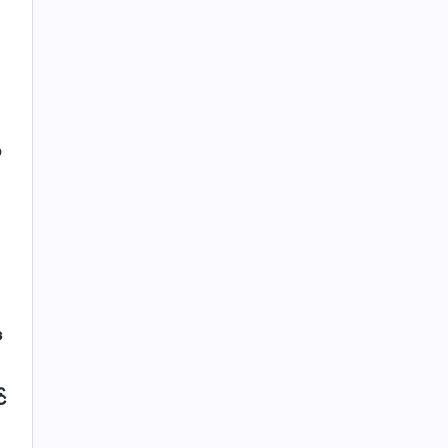
ြ
ေ
္