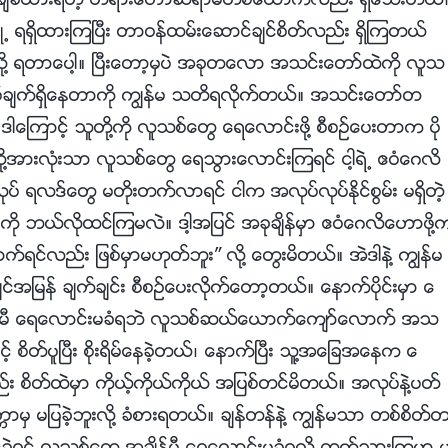
ျဖဳတ္ခ်ခံထားရတဲ့ တရားေဟာဆရာမတစ္ေယာက္လည္း ရွိေသးတယ္
်ိဳ႕ ရရွိထားၾကၿပီး တာဝန္ထမ္းေဆာင္ခ်င္စိတ္လည္း ရွိၾကတယ္
ေပးလို႔ ရတာေပါ့။ ၿပီးေတာ့မွပဲ အခုတေလာ အသင္းေတာ္ထဲကို လူသ
အပ္ခ်က္ရွိေနတာကို ကြၽန္မ သတိရလိုက္တယ္။ အသင္းေတာ္တ
၊ ဒါေၾကာင့္ သူတို႔ကို လူသစ္ေတြ ေရေလာင္းဖို႔ စီစဥ္ေပးတာက ပို
တို႔အားလုံးသာ လူသစ္ေတြ ေရသြားေလာင္းၾကရင္ ငါ့ရဲ႕ ဧဝံေဂလိ
ပ္ ရလဒ္ေတြ မတိုးတက္လာရင္ ငါက အလုပ္လုပ္ႏိုင္စြမ္း မရွိတဲ့
ို ဘယ္လိုထင္ၾကမလဲ။ ဒါ့အျပင္ အခုခ်ိန္မွာ ဧဝံေဂလိေဟာဖို႔
င္လည္း ျဖစ္မွာမဟုတ္ဘူး” လို႔ ေတြးမိတယ္။ အဲဒါနဲ႔ ကြၽန္မ
အျမန္ ခ်က္ခ်င္း စီစဥ္ေပးလိုက္ေတာ့တယ္။ ေနာက္ပိုင္းမွာ ေ
်ိန္မီ ေရေလာင္းမခံရဘဲ လူသစ္ဆယ္ေယာက္ေက်ာ္ေလာက္ အသ
ိတ္ပူၿပီး စိုးရိမ္ေနခဲ့တယ္၊ ေနာက္ၿပီး သူ႔အေျခအေနက ေ
 စိတ္ထဲမွာ ကိုယ့္ကိုယ္ကိုယ္ အျပစ္တင္မိတယ္။ အလုပ္နဲ႔ပတ္
ာမွ မျပခဲ့ဘူးလို႔ ခံစားရတယ္။ ခ်န္တန္နဲ႔ ကြၽန္မသာ တစ္စိတ္