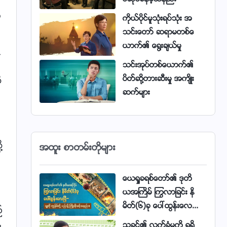
ႆ
ကိုယ္ပိုင္မူသုံးရပ္သုံး အ
သင္းေတာ္ ဆရာမတစ္ေ
ယာက္၏ ေ႐ြးခ်ယ္မႈ
ရ
သင္းအုပ္တစ္ေယာက္၏
ပိတ္ဆို႔တားဆီးမႈ အက်ိဳး
ု
ဆက္မ်ား
႔
အထူး စာတမ္းတိုမ်ား
ေယရႈခရစ္ေတာ္၏ ဒုတိ
ယအႀကိမ္ ႂကြလာျခင္း နိ
မိတ္(၆)ခု ေပၚထြန္းေလၿ
္
ပီ- သူ႔ကို ကြၽန္ုပ္တို႔ မည္
သခင္၏ လက္ခံမႈကို ရရွိ