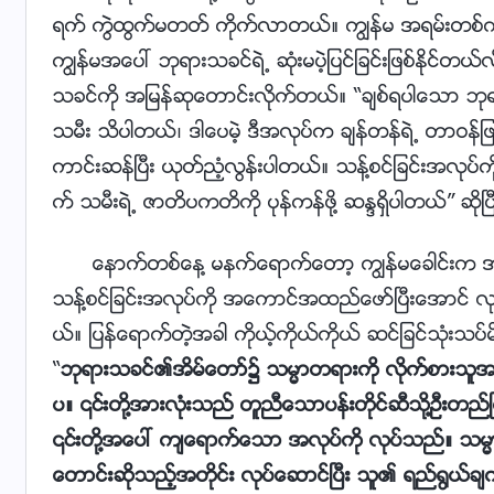
ရက္ ကြဲထြက္မတတ္ ကိုက္လာတယ္။ ကြၽန္မ အရမ္းတစ္ကိုယ္ေ
ကြၽန္မအေပၚ ဘုရားသခင္ရဲ႕ ဆုံးမပဲ့ျပင္ျခင္းျဖစ္ႏိုင္တ
သခင္ကို အျမန္ဆုေတာင္းလိုက္တယ္။ “ခ်စ္ရပါေသာ ဘုရားသ
သမီး သိပါတယ္၊ ဒါေပမဲ့ ဒီအလုပ္က ခ်န္တန္ရဲ႕ တာဝန္ျဖစ
ကာင္းဆန္ၿပီး ယုတ္ညံ့လြန္းပါတယ္။ သန႔္စင္ျခင္းအလုပ
က္ သမီးရဲ႕ ဇာတိပကတိကို ပုန္ကန္ဖို႔ ဆႏၵရွိပါတယ္” ဆိုၿပ
ေနာက္တစ္ေန႔ မနက္ေရာက္ေတာ့ ကြၽန္မေခါင္းက အရမ္
သန႔္စင္ျခင္းအလုပ္ကို အေကာင္အထည္ေဖာ္ၿပီးေအာင္ လ
ယ္။ ျပန္ေရာက္တဲ့အခါ ကိုယ့္ကိုယ္ကိုယ္ ဆင္ျခင္သုံး
“
ဘုရားသခင္၏အိမ္ေတာ္၌ သမၼာတရားကို လိုက္စားသူအားလု
ပ။ ၎တို႔အားလုံးသည္ တူညီေသာပန္းတိုင္ဆီသို႔ဦးတည
၎တို႔အေပၚ က်ေရာက္ေသာ အလုပ္ကို လုပ္သည္။ သမၼာတရ
ေတာင္းဆိုသည့္အတိုင္း လုပ္ေဆာင္ၿပီး သူ၏ ရည္႐ြယ္