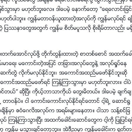
င္ခဲ့ရင္ လူသစ္ေတြ အခ်ိန္မီ ေရေလာင္းမခံရလို႔ ထြက္သြားၾကမွာ 
စ္သြားမွာ မဟုတ္ဘူးေလ။ ဒါေပမဲ့ ေနာက္ေတာ့ “ေရေလာင္းျခင္
ဟုတ္ပါဘူး။ ကြၽန္မတာဝန္ယူထားတဲ့အလုပ္ကို ကြၽန္မလုပ္ရင္ ရၿ
က္ခဲ့တဲ့ ျပႆနာေတြအတြက္ ကြၽန္မ စိတ္မပူသလို စိုးရိမ္တာလည္း မရွ
တိုးတက္ေအာင္လုပ္ဖို႔ တိုက္တြန္းထားတဲ့ စာတစ္ေစာင္ အထက္ေခ
ာေရး မေကာင္းတဲ့အျပင္ တျခားအလုပ္ေတြနဲ႔ အလုပ္ရႈပ္ေန
ဆက္တြဲ လိုက္မလုပ္ႏိုင္ဘူး၊ အေကာင္အထည္မေဖာ္ႏိုင္ဘူးဆို
 အေကာင္အထည္မေဖာ္ရင္ ၾကန႔္ၾကာသြားမွာ မဟုတ္ဘူးလား။ ငါပဲ
္” ဆိုၿပီး ကိုယ့္ဘာသာကိုယ္ ေတြးမိတယ္။ ဒါေပမဲ့ ခ်က္ခ်
ရဲ႕ တာဝန္ပဲ။ ငါ ေကာင္းေကာင္းလုပ္ႏိုင္ရင္ေတာင္ ငါ့ရဲ႕ ေဆာင္႐ြ
အခုခ်ိန္မွာ ဧဝံေဂလိအလုပ္က အရမ္းမ်ားေနတာ။ ငါသာ သန႔္စင္ျခ
ပ္ ၾကန႔္ၾကာသြားၿပီး အထက္ေခါင္းေဆာင္ေတြက ငါ့ကို ျပဳျပင္ရင
ာ့ ကြၽန္မ မသြားခ်င္ေတာ့ဘူး။ အဲဒီညမွာ ကြၽန္မေခါင္းက ႐ုတ္တ