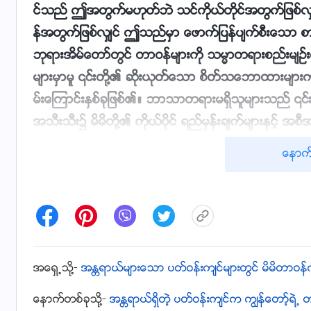
င္သည္ ဤအတြက္မဟုတ္ဘဲ သင္ကိုယ္တိုင္အတြက္ျဖစ္လွ်
န္အတြက္ျဖစ္လွ်င္ ဤသည္မွာ ေဖာက္ျပန္ပ်က္စီးေသာ 
ဘုရားအိမ္ေတာ္တြင္ တာဝန္မ်ားကို သမၼာတရားစည္းမ်ဥ္း
မ်ားမွာမူ ၎တို႔၏ ဆိုးယုတ္ေသာ စိတ္သေဘာထားမ်ားက 
မ္းေၾကာင္းႏွစ္ခုျဖစ္၏။ ဘာသာတရားမရွိသူမ်ားသည္ ၎တ
အသီးသီး၌ မိမိတို႔၏ ကိုယ္ပိုင္ ရည္မွန္းခ်က္မ်ားႏွင့္ အစီအစ
တြက္ ရွင္သန္ၾကသည္။ ထိုအတြက္ေၾကာင့္ ၎တို႔အားလုံ
ေနာက
၎တို႔ရရွိသည့္အရာကို စိုးစဥ္းမွ် စြန႔္လႊတ္လိုစိတ္မရွိ
အေၾကာင္းမွာ ၎တို႔သည္ တူညီေသာပန္းတိုင္အတြက္ လု
ဆာင္သည့္အရာေနာက္ကြယ္ရွိ ရည္႐ြယ္ခ်က္ႏွင့္ သေ
င္ေနၾကျခင္းျဖစ္သည္။ ယင္းတြင္ စိုးမိုးေသာ သမၼာတရားမ
က္စီးေသာ ဆိုးယုတ္သည့္ စိတ္သေဘာထားျဖစ္သည္။ ၎တ
အေရွ႕သို႔-
အႏၲရာယ္မ်ားေသာ ပတ္ဝန္းက်င္မ်ားတြင္ မိမိတာဝန္ကို
သေဘာထား၏ ထိန္းခ်ဳပ္ျခင္းကို ခံရၿပီး မိမိတို႔ကိုယ္ကို မထိ
က္ၾကသည္။ ဘုရားအိမ္ေတာ္တြင္ သင္တို႔ လုပ္ရပ္မ်ား၏ စည
ေနာက္တစ္ခုသို႔-
အႏၲရာယ္ရွိတဲ့ ပတ္ဝန္းက်င္က ကြၽန္ေတာ့္ရဲ႕ 