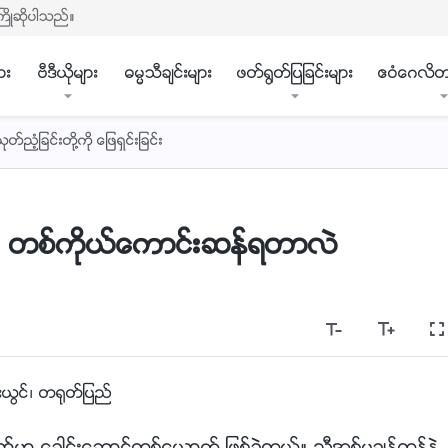
ႀကိဳဆိုပါသည္။
ား
ဗီဒီယိုမ်ား
ဓမၼသီခ်င္းမ်ား
ဖတ္႐ြတ္ျပျခင္းမ်ား
ဧဝံေဂလိတ
္ညံ့ျခင္းတို႔ကို ေျဖရွင္းျခင္း
္း တစ္ကိုယ္ေကာင္းဆန္ရတာလဲ
ဳးယြင္၊ တ႐ုတ္ျပည္