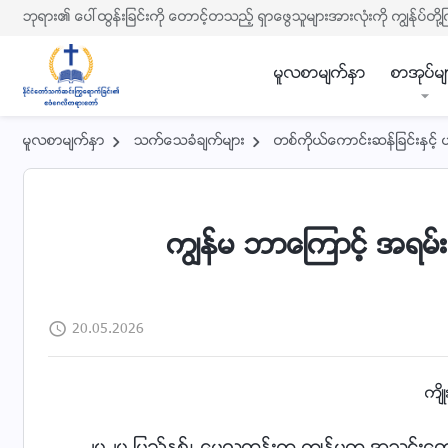
ဘုရား၏ ေပၚထြန္းျခင္းကို ေတာင့္တသည့္ ရွာေဖြသူမ်ားအားလုံးကို ကြၽန္ုပ္တို႔
မူလစာမ်က္ႏွာ
စာအုပ္မ်
မူလစာမ်က္ႏွာ
သက္ေသခံခ်က္မ်ား
တစ္ကိုယ္ေကာင္းဆန္ျခင္းႏွင့္ ယုတ
ကြၽန္မ ဘာေၾကာင့္ အရမ
20.05.2026
က်ိ