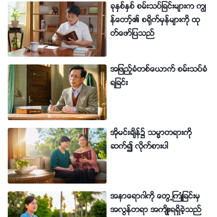
ခုႏွစ္ႏွစ္ စမ္းသပ္ျခင္းမ်ားက ကြၽ
တာ၊ ဒါမွမဟုတ္ အသည္းကင္ဆာ ျဖစ္သြားရင္ ငါ့အသက္
န္ေတာ့္၏ စ႐ိုက္မွန္မ်ားကို ထု
က အခ်ိန္မေ႐ြး အႏၲရာယ္ရွိႏိုင္တယ္။ ဒီလိုသာ ငါ ေသသြား
တ္ေဖာ္ျပသည္
ရင္ ကယ္တင္ခံရႏိုင္ဦးမွာလား။ ဘုရားသခင္ကို ယုံၾကည္တဲ့
ငါ့ဘဝက ေသခ်ာေပါက္ ဒီလိုမ်ိဳး အဆုံးသတ္တာ မဟုတ္ႏိုင္
အျဖည့္ခံတစ္ေယာက္ စမ္းသပ္ခံ
ပါဘူး” ေပါ့။ ဒီလိုေတြးမိေတာ့ ကြၽန္ေတာ္ တစ္ကိုယ္လုံး
ရျခင္း
အားနည္းၿပီး ေပ်ာ့ေခြသြားသလို ခံစားရတယ္။ ကြၽန္ေတာ့္စိ
တ္ထဲမွာ နားမလည္ႏိုင္တာေတြ၊ ညည္းညဴတာေတြ တၿပိဳင္
နက္တည္း ျပည့္လာတယ္။ “ဘုရားသခင္ကို စယုံၾကည္က
အိုမင္းခ်ိန္၌ သမၼာတရားကို
တည္းက ငါ့တာဝန္မွာေရာ၊ ဧဝံေဂလိတရား ေဟာေျပာရာ
ဆက္၍ လိုက္စားပါ
မွာပါ ငါ စိတ္အားထက္သန္ခဲ့တယ္။ ေလပဲတိုက္ပါေစ၊ မိုး
ပဲ႐ြာပါေစ၊ ခ်စ္ခ်စ္ေတာက္ပူတဲ့ အပူရွိန္ပဲျဖစ္ပါေစ၊ ခိုက္ခို
က္တုန္တဲ့ အေအးဒဏ္ပဲျဖစ္ပါေစ၊ ကြန္ျမဴနစ္ပါတီက လိုက္
အနာေရာဂါကို ေတြ႕ႀကဳံျခင္းမွ
ဖမ္းဆီးတာ၊ ႏွိပ္စက္ညႇဥ္းပန္းတာ ခံရၿပီး အိမ္မျပန္ႏိုင္တာပဲျ
အလြန္တရာ အက်ိဳးရရွိခဲ့သည္
ဖစ္ပါေစ၊ ငါ့တာဝန္ကို ဘယ္ေတာ့မွာ မေ႐ႊ႕ဆိုင္းခဲ့ဘူး။ ေရာ