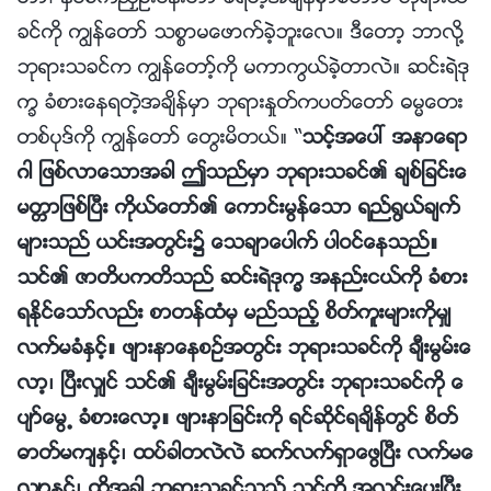
ခင္ကို ကြၽန္ေတာ္ သစၥာမေဖာက္ခဲ့ဘူးေလ။ ဒီေတာ့ ဘာလို႔
ဘုရားသခင္က ကြၽန္ေတာ့္ကို မကာကြယ္ခဲ့တာလဲ။ ဆင္းရဲဒု
ကၡ ခံစားေနရတဲ့အခ်ိန္မွာ ဘုရားႏႈတ္ကပတ္ေတာ္ ဓမၼေတး
တစ္ပုဒ္ကို ကြၽန္ေတာ္ ေတြးမိတယ္။ “
သင့္အေပၚ အနာေရာ
ဂါ ျဖစ္လာေသာအခါ ဤသည္မွာ ဘုရားသခင္၏ ခ်စ္ျခင္းေ
မတၱာျဖစ္ၿပီး ကိုယ္ေတာ္၏ ေကာင္းမြန္ေသာ ရည္႐ြယ္ခ်က္
မ်ားသည္ ယင္းအတြင္း၌ ေသခ်ာေပါက္ ပါဝင္ေနသည္။
သင္၏ ဇာတိပကတိသည္ ဆင္းရဲဒုကၡ အနည္းငယ္ကို ခံစား
ရႏိုင္ေသာ္လည္း စာတန္ထံမွ မည္သည့္ စိတ္ကူးမ်ားကိုမွ်
လက္မခံႏွင့္။ ဖ်ားနာေနစဥ္အတြင္း ဘုရားသခင္ကို ခ်ီးမြမ္းေ
လာ့၊ ၿပီးလွ်င္ သင္၏ ခ်ီးမြမ္းျခင္းအတြင္း ဘုရားသခင္ကို ေ
ပ်ာ္ေမြ႕ ခံစားေလာ့။ ဖ်ားနာျခင္းကို ရင္ဆိုင္ရခ်ိန္တြင္ စိတ္
ဓာတ္မက်ႏွင့္၊ ထပ္ခါတလဲလဲ ဆက္လက္ရွာေဖြၿပီး လက္မေ
လွ်ာ့ႏွင့္၊ ထိုအခါ ဘုရားသခင္သည္ သင့္ကို အလင္းေပးၿပီး