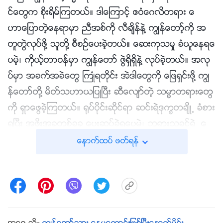
င္ေတြက စိုးရိမ္ၾကတယ္။ ဒါေၾကာင့္ ဧဝံေဂလိတရား ေ
ဟာေျပာတဲ့ေနရာမွာ ညီအစ္ကို လီခ်ိန္နဲ႔ ကြၽန္ေတာ့္ကို အ
တူတြဲလုပ္ဖို႔ သူတို႔ စီစဥ္ေပးခဲ့တယ္။ ေဆးကုသမႈ ခံယူေနရေ
ပမဲ့၊ ကိုယ့္တာဝန္မွာ ကြၽန္ေတာ္ ဇြဲရွိရွိနဲ႔ လုပ္ခဲ့တယ္။ အလု
ပ္မွာ အခက္အခဲေတြ ႀကဳံရတိုင္း အဲဒါေတြကို ေျဖရွင္းဖို႔ ကြၽ
န္ေတာ္တို႔ မိတ္သဟာယျပဳၿပီး ဆီေလ်ာ္တဲ့ သမၼာတရားေတြ
ကို ရွာေဖြခဲ့ၾကတယ္။ ႐ုပ္ပိုင္းဆိုင္ရာ ဆင္းရဲဒုကၡတခ်ိဳ႕ ခံစား
ရၿပီး အဖိုးအခတစ္ခုခု ေပးဆပ္ခဲ့ရေပမဲ့၊ ဘုရားသခင္ရဲ႕ ေ
နာက္ဆုံးေသာကာလ အမႈေတာ္ကို လက္ခံတဲ့လူ ပိုမ်ားလာ
ေနာက္ထပ္ ဖတ္ရန္
တာကို ျမင္ေတာ့ ကြၽန္ေတာ္ အရမ္းေပ်ာ္ၿပီး ေတြးမိတယ္။
“ကိုယ့္တာဝန္ကို မေလွ်ာ့တမ္း လုပ္ၿပီး ဒုကၡပိုခံ၊ အဖိုးအခ
ပိုေပးဆပ္သေ႐ြ႕ ဘုရားသခင္က ငါ့ကို ကာကြယ္ေပးၿပီး ငါ့
အေျခအေန တိုးတက္လာေကာင္း တိုးတက္လာမွာပါ” လို႔ေ
ပါ့။ ဒါေပမဲ့ ခဏၾကာေတာ့၊ ကြၽန္ေတာ့္အေျခအေန ပိုဆိုး