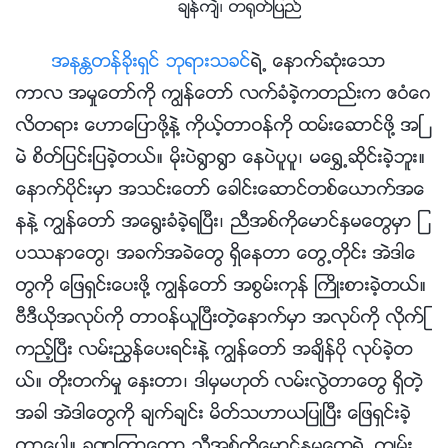
ခ်န္က်ဲ၊ တ႐ုတ္ျပည္
အနႏၲတန္ခိုးရွင္ ဘုရားသခင္
ရဲ႕ ေနာက္ဆုံးေသာ
ကာလ အမႈေတာ္ကို ကြၽန္ေတာ္ လက္ခံခဲ့ကတည္းက ဧဝံေဂ
လိတရား ေဟာေျပာဖို႔နဲ႔ ကိုယ့္တာဝန္ကို ထမ္းေဆာင္ဖို႔ အၿ
မဲ စိတ္ျပင္းျပခဲ့တယ္။ မိုးပဲ႐ြာ႐ြာ ေနပဲပူပူ၊ မေ႐ႊ႕ဆိုင္းခဲ့ဘူး။
ေနာက္ပိုင္းမွာ အသင္းေတာ္ ေခါင္းေဆာင္တစ္ေယာက္အေ
နနဲ႔ ကြၽန္ေတာ္ အေ႐ြးခံခဲ့ရၿပီး၊ ညီအစ္ကိုေမာင္ႏွမေတြမွာ ျ
ပႆနာေတြ၊ အခက္အခဲေတြ ရွိေနတာ ေတြ႕တိုင္း အဲဒါေ
တြကို ေျဖရွင္းေပးဖို႔ ကြၽန္ေတာ္ အစြမ္းကုန္ ႀကိဳးစားခဲ့တယ္။
ဗီဒီယိုအလုပ္ကို တာဝန္ယူၿပီးတဲ့ေနာက္မွာ အလုပ္ကို လိုက္ၾ
ကည့္ၿပီး လမ္းၫႊန္ေပးရင္းနဲ႔ ကြၽန္ေတာ္ အခ်ိန္ပို လုပ္ခဲ့တ
ယ္။ တိုးတက္မႈ ေႏွးတာ၊ ဒါမွမဟုတ္ လမ္းလြဲတာေတြ ရွိတဲ့
အခါ အဲဒါေတြကို ခ်က္ခ်င္း မိတ္သဟာယျပဳၿပီး ေျဖရွင္းခဲ့
တာေပါ့။ ခဏၾကာေတာ့ ညီအစ္ကိုေမာင္ႏွမေတြရဲ႕ ကြၽမ္း