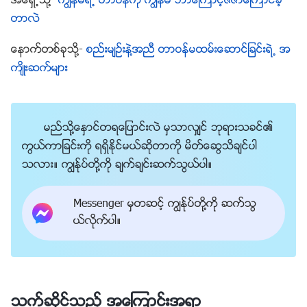
အေရွ႕သို႔-
ကြၽန္မရဲ႕ တာဝန္ကို ကြၽန္မ ဘာေၾကာင့္ဇီဇာေၾကာင္ခဲ့
ကပ္ေရးမႉးေတြအျဖစ္ တာဝန္ထမ္းေဆာင္ႏိုင္တဲ့ ဒီညီအစ္
တာလဲ
ကိုေမာင္ႏွမေတြနဲ႔ ယွဥ္လိုက္ရင္ ငါက သာမန္ ယုံၾကည္သူ
ေနာက္တစ္ခုသို႔-
စည္းမ်ဥ္းနဲ႔အညီ တာဝန္မထမ္းေဆာင္ျခင္းရဲ႕ အ
တစ္ေယာက္ပဲ ရွိေသးတယ္။ ငါက သမၼာတရားကို မလိုက္
က်ိဳးဆက္မ်ား
စားတဲ့သူနဲ႔ မတူေနဘူးလား။ ဒီအတိုင္းသာ ဆက္သြားေနရင္
ဘယ္သူမွ ငါ့ကို ေလးစားၾကေတာ့မွာ မဟုတ္ဘူး” ေပါ့။ ဒါ
ကို ေတြးမိေတာ့ ကြၽန္ေတာ့္ထဲမွာ ညည္းညဴမႈေတြ ထြက္ေပၚ
မည္သို႔ေႏွာင္တရေျပာင္းလဲ မွသာလွ်င္ ဘုရားသခင္၏
လာတယ္၊ “ဘာလို႔ ဘုရားသခင္က သူမ်ားေတြကိုက်ေတာ့
ကြယ္ကာျခင္းကို ရရွိႏိုင္မယ္ဆိုတာကို မိတ္ေဆြသိခ်င္ပါ
ေက်းဇူးျပဳၿပီး ငါ့ကိုက်ေတာ့ မျပဳရတာလဲ” ေပါ့။ အဲဒီေနာ
သလား။ ကြၽန္ုပ္တို႔ကို ခ်က္ခ်င္းဆက္သြယ္ပါ။
က္ပိုင္း တာဝန္ေတြ လုပ္တဲ့အခါ ကြၽန္ေတာ္ နည္းနည္း မတ
Messenger မွတဆင့္ ကြၽန္ုပ္တို႔ကို ဆက္သြ
က္မႂကြျဖစ္လာတယ္။ ညီအစ္ကိုေမာင္ႏွမေတြရဲ႕ အေျခအေ
ယ္လိုက္ပါ။
နေတြကို ကိုင္တြယ္ေျဖရွင္းဖို႔နဲ႔ အလုပ္ထဲက ျပႆနာေတြ
ကို ေျဖရွင္းေပးဖို႔ လီခ်င္းက မိတ္သဟာယဖြဲ႕ေပးေနတာကို
ကြၽန္ေတာ္ ျမင္ရတယ္။ သူ အဲဒီလို လုပ္တဲ့အခါတိုင္း
အားလုံးက ေသေသခ်ာခ်ာ နားေထာင္ၾကၿပီး တစ္ခါတေလ
သက္ဆိုင္သည့္ အေၾကာင္းအရာ