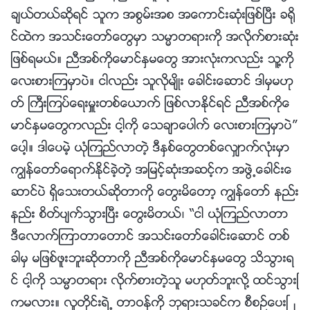
ခ်ယ္တယ္ဆိုရင္ သူက အစြမ္းအစ အေကာင္းဆုံးျဖစ္ၿပီး ခ႐ို
င္ထဲက အသင္းေတာ္ေတြမွာ သမၼာတရားကို အလိုက္စားဆုံး
ျဖစ္ရမယ္။ ညီအစ္ကိုေမာင္ႏွမေတြ အားလုံးကလည္း သူ႔ကို
ေလးစားၾကမွာပဲ။ ငါလည္း သူလိုမ်ိဳး ေခါင္းေဆာင္ ဒါမွမဟု
တ္ ႀကီးၾကပ္ေရးမႉးတစ္ေယာက္ ျဖစ္လာႏိုင္ရင္ ညီအစ္ကိုေ
မာင္ႏွမေတြကလည္း ငါ့ကို ေသခ်ာေပါက္ ေလးစားၾကမွာပဲ”
ေပါ့။ ဒါေပမဲ့ ယုံၾကည္လာတဲ့ ဒီႏွစ္ေတြတစ္ေလွ်ာက္လုံးမွာ
ကြၽန္ေတာ္ေရာက္ႏိုင္ခဲ့တဲ့ အျမင့္ဆုံးအဆင့္က အဖြဲ႕ေခါင္းေ
ဆာင္ပဲ ရွိေသးတယ္ဆိုတာကို ေတြးမိေတာ့ ကြၽန္ေတာ္ နည္း
နည္း စိတ္ပ်က္သြားၿပီး ေတြးမိတယ္၊ “ငါ ယုံၾကည္လာတာ
ဒီေလာက္ၾကာတာေတာင္ အသင္းေတာ္ေခါင္းေဆာင္ တစ္
ခါမွ မျဖစ္ဖူးဘူးဆိုတာကို ညီအစ္ကိုေမာင္ႏွမေတြ သိသြားရ
င္ ငါ့ကို သမၼာတရား လိုက္စားတဲ့သူ မဟုတ္ဘူးလို႔ ထင္သြားၾ
ကမလား။ လူတိုင္းရဲ႕ တာဝန္ကို ဘုရားသခင္က စီစဥ္ေပးၿ