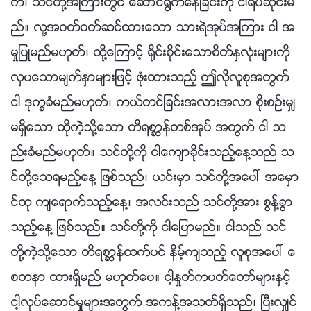
က၊ သင္တို႔အၾကားတြင္ ေဆာင္႐ြက္ေနျခင္းကို ငါရပ္ဆိုင္းမ
ည္။ လူ႔အဝတ္ဝတ္ဆင္ထားေသာ သားရဲအုပ္အၾကား ငါ အ
မႈျပဳမည္မဟုတ္၊ ထို႔ေၾကာင့္ ႐ိုင္းစိုင္းေသာစိတ္ႏွလုံးမ်ားကို
လွပေသာမ်က္ႏွာမ်ားျဖင့္ ဖုံးထားသည့္ ဤလိုလူစုအတြက္
ငါ ဒုကၡခံမည္မဟုတ္၊ ကယ္တင္ျခင္းအလားအလာ စိုးစဥ္းမွ်
မရွိေသာ ထိုကဲ့သို႔ေသာ တိရစာၦန္တစ္အုပ္ အတြက္ ငါ သ
ည္းခံမည္မဟုတ္။ သင္တို႔ကို ငါေက်ာခိုင္းသည့္ေန႔သည္ သ
င္တို႔ေသရမည့္ေန႔ ျဖစ္သည္၊ ယင္းမွာ သင္တို႔အေပၚ အေမွာ
င္ထု က်ေရာက္သည့္ေန႔၊ အလင္းသည္ သင္တို႔အား စြန္႔ခြာ
သည့္ေန႔ ျဖစ္သည္။ သင္တို႔ကို ငါေျပာမည္။ ငါသည္ သင္
တို႔ကဲ့သို႔ေသာ တိရစာၦန္ထက္ပင္ နိမ့္က်သည့္ လူစုအေပၚ ေ
စတနာ ထားရွိမည္ မဟုတ္ေပ။ ငါ့ႏႈတ္ကပတ္ေတာ္မ်ားႏွင့္
ငါ့လုပ္ေဆာင္မႈမ်ားအတြက္ အကန္႔အသတ္ရွိသည္၊ ၿပီးလွ်င္