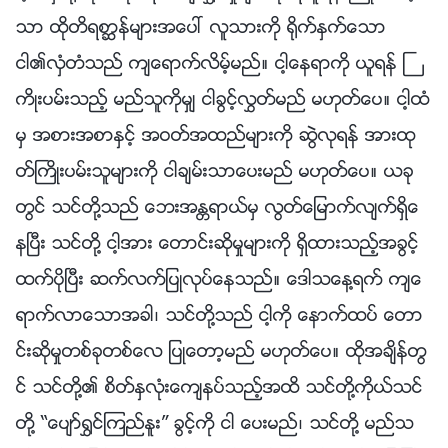
သာ ထိုတိရစာၦန္မ်ားအေပၚ လူသားကို ႐ိုက္ႏွက္ေသာ
ငါ၏လွံတံသည္ က်ေရာက္လိမ့္မည္။ ငါ့ေနရာကို ယူရန္ ႀ
ကိဳးပမ္းသည့္ မည္သူကိုမွ် ငါခြင့္လႊတ္မည္ မဟုတ္ေပ။ ငါ့ထံ
မွ အစားအစာႏွင့္ အဝတ္အထည္မ်ားကို ဆြဲလုရန္ အားထု
တ္ႀကိဳးပမ္းသူမ်ားကို ငါခ်မ္းသာေပးမည္ မဟုတ္ေပ။ ယခု
တြင္ သင္တို႔သည္ ေဘးအႏၲရာယ္မွ လြတ္ေျမာက္လ်က္ရွိေ
နၿပီး သင္တို႔ ငါ့အား ေတာင္းဆိုမႈမ်ားကို ရွိထားသည့္အခြင့္
ထက္ပိုၿပီး ဆက္လက္ျပဳလုပ္ေနသည္။ ေဒါသေန႔ရက္ က်ေ
ရာက္လာေသာအခါ၊ သင္တို႔သည္ ငါ့ကို ေနာက္ထပ္ ေတာ
င္းဆိုမႈတစ္ခုတစ္ေလ ျပဳေတာ့မည္ မဟုတ္ေပ။ ထိုအခ်ိန္တြ
င္ သင္တို႔၏ စိတ္ႏွလုံးေက်နပ္သည့္အထိ သင္တို႔ကိုယ္သင္
တို႔ “ေပ်ာ္႐ႊင္ၾကည္ႏူး” ခြင့္ကို ငါ ေပးမည္၊ သင္တို႔ မည္သ