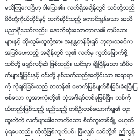
မသိၾကေလၿပီဟု ငါေျပာ၏။ လက္ရွိအခ်ိန္တြင္ သင္တို႔သည္
မိမိတို႔ကိုယ္တိုင္ႏွင့္ သက္ဆိုင္သည့္ ေကာင္းမြန္ေသာ အသိ
ပညာရွိေသာ္လည္း၊ ေနာက္ဆုံးေသာကာလ၏ ကပ္ေဘး
မ်ားႏွင့္ ဆိုးသြမ္းသူတို႔အား အနႏၲတန္ခိုးရွင္ ဘုရားသခင္က
အျပစ္ေပးသည့္ အခ်ိန္တြင္ သူ၏ လက္မွ လြတ္ေျမာက္ဖို႔
သင္တို႔ ေမွ်ာ္လင့္ဆဲ ျဖစ္သည္။ ယင္းမွာ ခ်ိဳၿမိန္ေသာ အိပ္မ
က္မ်ားရွိျခင္းႏွင့္ ၎တို႔ ႏွစ္သက္သည္အတိုင္းသာ အရာရာ
ကို လိုခ်င္ျခင္းသည္ စာတန္၏ ေဖာက္ျပန္ပ်က္စီးျခင္းခံရၿပီးျ
ဖစ္ေသာ လူအားလုံးတို႔၏ ဘုံအဂၤါရပ္တစ္ခုျဖစ္ၿပီး၊ တစ္ကို
ယ္တည္းျဖစ္သည့္ မည္သည့္ တစ္ဦးတစ္ေယာက္မွ်၏ ထူး
ထူးကဲကဲ လက္ဖ်ားခါေလာက္ေသာ စိတ္ကူးတစ္ခ်ိဳ႕ မဟုတ္
ပုံရေပသည္။ ထိုသို႔ျဖစ္လ်က္ပင္၊ ၿပီးလွ်င္ သင္တို႔၏ ဤလြန္