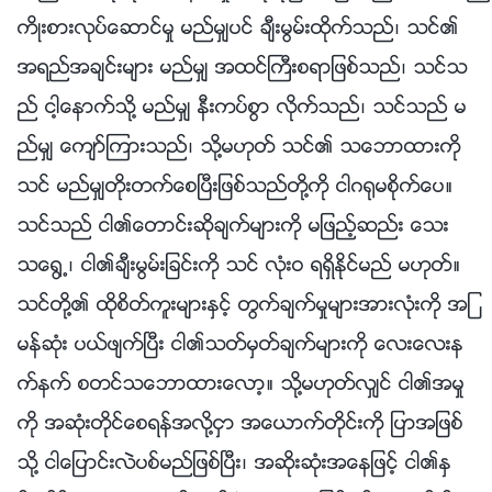
ကိဳးစားလုပ္ေဆာင္မႈ မည္မွ်ပင္ ခ်ီးမြမ္းထိုက္သည္၊ သင္၏
အရည္အခ်င္းမ်ား မည္မွ် အထင္ႀကီးစရာျဖစ္သည္၊ သင္သ
ည္ ငါ့ေနာက္သို႔ မည္မွ် နီးကပ္စြာ လိုက္သည္၊ သင္သည္ မ
ည္မွ် ေက်ာ္ၾကားသည္၊ သို႔မဟုတ္ သင္၏ သေဘာထားကို
သင္ မည္မွ်တိုးတက္ေစၿပီးျဖစ္သည္တို႔ကို ငါဂ႐ုမစိုက္ေပ။
သင္သည္ ငါ၏ေတာင္းဆိုခ်က္မ်ားကို မျဖည့္ဆည္း ေသး
သေ႐ြ႕၊ ငါ၏ခ်ီးမြမ္းျခင္းကို သင္ လုံးဝ ရရွိႏိုင္မည္ မဟုတ္။
သင္တို႔၏ ထိုစိတ္ကူးမ်ားႏွင့္ တြက္ခ်က္မႈမ်ားအားလုံးကို အျ
မန္ဆုံး ပယ္ဖ်က္ၿပီး ငါ၏သတ္မွတ္ခ်က္မ်ားကို ေလးေလးန
က္နက္ စတင္သေဘာထားေလာ့။ သို႔မဟုတ္လွ်င္ ငါ၏အမႈ
ကို အဆုံးတိုင္ေစရန္အလို႔ငွာ အေယာက္တိုင္းကို ျပာအျဖစ္
သို႔ ငါေျပာင္းလဲပစ္မည္ျဖစ္ၿပီး၊ အဆိုးဆုံးအေနျဖင့္ ငါ၏ႏွ