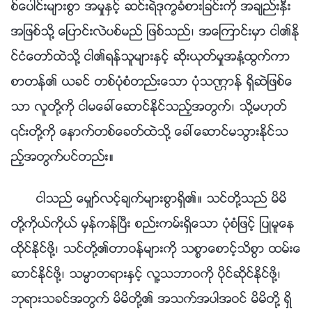
စ္ေပါင္းမ်ားစြာ အမႈႏွင့္ ဆင္းရဲဒုကၡခံစားျခင္းကို အခ်ည္းႏွီး
အျဖစ္သို႔ ေျပာင္းလဲပစ္မည္ ျဖစ္သည္၊ အေၾကာင္းမွာ ငါ၏ႏို
င္ငံေတာ္ထဲသို႔ ငါ၏ရန္သူမ်ားႏွင့္ ဆိုးယုတ္မႈအနံ႔ထြက္ကာ
စာတန္၏ ယခင္ တစ္ပုံစံတည္းေသာ ပုံသဏၭာန္ ရွိဆဲျဖစ္ေ
သာ လူတို႔ကို ငါမေခၚေဆာင္ႏိုင္သည့္အတြက္၊ သို႔မဟုတ္
၎တို႔ကို ေနာက္တစ္ေခတ္ထဲသို႔ ေခၚေဆာင္မသြားႏိုင္သ
ည့္အတြက္ပင္တည္း။
ငါသည္ ေမွ်ာ္လင့္ခ်က္မ်ားစြာရွိ၏။ သင္တို႔သည္ မိမိ
တို႔ကိုယ္ကိုယ္ မွန္ကန္ၿပီး စည္းကမ္းရွိေသာ ပုံစံျဖင့္ ျပဳမူေန
ထိုင္ႏိုင္ဖို႔၊ သင္တို႔၏တာဝန္မ်ားကို သစၥာေစာင့္သိစြာ ထမ္းေ
ဆာင္ႏိုင္ဖို႔၊ သမၼာတရားႏွင့္ လူ႔သဘာဝကို ပိုင္ဆိုင္ႏိုင္ဖို႔၊
ဘုရားသခင္အတြက္ မိမိတို႔၏ အသက္အပါအဝင္ မိမိတို႔ ရွိ