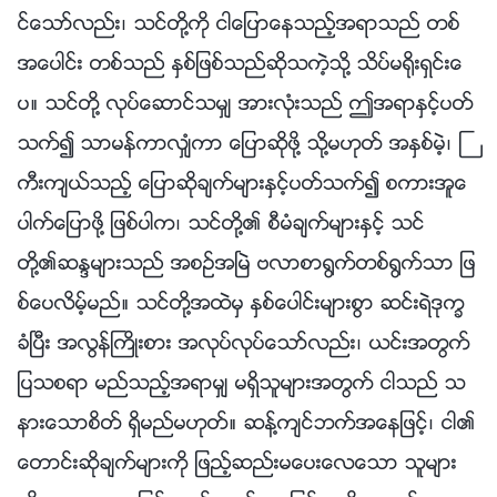
င္ေသာ္လည္း၊ သင္တို႔ကို ငါေျပာေနသည့္အရာသည္ တစ္
အေပါင္း တစ္သည္ ႏွစ္ျဖစ္သည္ဆိုသကဲ့သို႔ သိပ္မ႐ိုးရွင္းေ
ပ။ သင္တို႔ လုပ္ေဆာင္သမွ် အားလုံးသည္ ဤအရာႏွင့္ပတ္
သက္၍ သာမန္ကာလွ်ံကာ ေျပာဆိုဖို႔ သို႔မဟုတ္ အႏွစ္မဲ့၊ ႀ
ကီးက်ယ္သည့္ ေျပာဆိုခ်က္မ်ားႏွင့္ပတ္သက္၍ စကားအူေ
ပါက္ေျပာဖို႔ ျဖစ္ပါက၊ သင္တို႔၏ စီမံခ်က္မ်ားႏွင့္ သင္
တို႔၏ဆႏၵမ်ားသည္ အစဥ္အၿမဲ ဗလာစာ႐ြက္တစ္႐ြက္သာ ျဖ
စ္ေပလိမ့္မည္။ သင္တို႔အထဲမွ ႏွစ္ေပါင္းမ်ားစြာ ဆင္းရဲဒုကၡ
ခံၿပီး အလြန္ႀကိဳးစား အလုပ္လုပ္ေသာ္လည္း၊ ယင္းအတြက္
ျပသစရာ မည္သည့္အရာမွ် မရွိသူမ်ားအတြက္ ငါသည္ သ
နားေသာစိတ္ ရွိမည္မဟုတ္။ ဆန႔္က်င္ဘက္အေနျဖင့္၊ ငါ၏
ေတာင္းဆိုခ်က္မ်ားကို ျဖည့္ဆည္းမေပးေလေသာ သူမ်ား