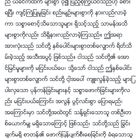
ည္ ယခင္ကထက္ မ်ားစြာ ပို၍ ျပည့္စုံႂကြယ္ဝသည္ဟု ခံစား
ရၿပီး က်င့္ႀကံျပဳမူျခင္း စည္းမ်ဥ္းမ်ားစြာကို နားလည္လာခဲ့
ကာ သစၥာေစာင့္သိေသာသူမ်ား ရွိသင့္သည့္ သာမန္အသိ
မ်ားစြာကိုလည္း သိရွိနားလည္လာခဲ့ၾကသည္။ ဤအရာ
အားလုံးသည္ သင္တို႔ ႏွစ္ေပါင္းမ်ားစြာတစ္ေလွ်ာက္ ရိတ္သိ
မ္းခဲ့သည့္ အသီးအပြင့္ ျဖစ္သည္။ ငါသည္ သင္တို႔၏ ေအာ
င္ျမင္မႈမ်ားကို မျငင္းပယ္ေပ၊ သို႔ေသာ္ ငါသည္ ဤႏွစ္ေပါင္း
မ်ားစြာတစ္ေလွ်ာက္ သင္တို႔ ငါ့အေပၚ က်ဴးလြန္ခဲ့သည့္ မ်ားျ
ပားလွေသာ ပုန္ကန္ျခင္းမ်ားႏွင့္ သစၥာေဖာက္ျခင္းမ်ားကိုလ
ည္း မျငင္းပယ္ေၾကာင္း အလြန္ ပြင့္လင္းစြာ ေျပာရမည္၊
အေၾကာင္းမွာ သင္တို႔အထဲတြင္ သန႔္ရွင္းေသာသူ တစ္ဦးတ
စ္ေယာက္မွ် မရွိေသာေၾကာင့္ ျဖစ္သည္၊ သင္တို႔သည္ ႁခြင္း
ခ်က္မရွိ စာတန္၏ ေဖာက္ျပန္ပ်က္စီးေစျခင္းကို ခံရေသာသူ