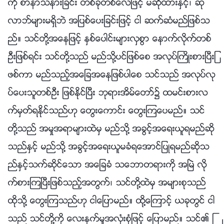
ကို စာနာသနားျခင္း တစ္ခုတစ္ေလျဖင့္ မဆိုထားႏွင့္၊ ဆု
လာဘ္မ်ားမရွိဘဲ အျပစ္ေပးျခင္းျဖင့္ ငါ ဆက္ဆံမည္ျဖစ္သ
ည္။ သင္တို႔အေနျဖင့္ ႏွစ္ေပါင္းမ်ားလွစြာ ေနာက္လိုက္တစ္
ဦးျဖစ္ရင္း သင္တို႔သည္ မည္သို႔ပင္ျဖစ္ေစ အလုပ္ႀကိဳးစားၿပီးျ
ဖစ္ကာ မည္သည့္အေျခအေနျဖစ္ပါေစ သင္သည္ အလုပ္လု
ပ္ေပးသူတစ္ဦး ျဖစ္ႏိုင္ၿပီး ဘုရားအိမ္ေတာ္၌ ထမင္းစားလ
က္မွတ္ရႏိုင္သည္ဟု ေတြးေကာင္း ေတြးၾကေပမည္။ သင္
တို႔သည္ အမႈအရာမ်ားထဲမွ မည္သို႔ အခြင့္အေရးယူရမည္ဆို
သည္ႏွင့္ မည္သို႔ အခြင့္အေရးယူမခံရေအာင္ျပဳရမည္ဆိုသ
ည္ႏွင့္သက္ဆိုင္ေသာ အေျခခံ သေဘာတရားကို အၿမဲ လို
က္စားၾကၿပီးျဖစ္သည့္အတြက္၊ သင္တို႔ထဲမွ အမ်ားစုသည္
ထိုသို႔ ေတြးၾကသည္ဟု ငါေျပာမည္။ ထို႔ေၾကာင့္ ယခုတြင္ ငါ
သည္ သင္တို႔ကို ေလးနက္မႈအလုံးစုံျဖင့္ ေျပာမည္။ သင္၏ ႀ