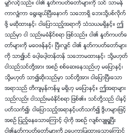
မွ်ာ္လင့္သည္။ ငါ၏ ႏႈတ္ကပတ္ေတာ္မ်ားကို သင္ သာမန္
ကာလွ်ံကာ ေ႐ြးခ်ယ္ၿပီးေနာက္ သေဘာရွိ ေဘးသို႔ပစ္လိုက္
ဖို႔ မဆိုထားႏွင့္၊ ငါေျပာသည့္အရာကို သံသယမရွိႏွင့္။ ဤ
သည္မွာ ငါ သည္းမခံႏိုင္စရာ ျဖစ္သည္။ ငါ၏ ႏႈတ္ကပတ္ေ
တာ္မ်ားကို မေဝဖန္ႏွင့္၊ ၿပီးလွ်င္ ငါ၏ ႏႈတ္ကပတ္ေတာ္မ်ား
ကို သာ၍ပင္ ေပါ့ေပါ့တန္တန္ သေဘာမထားႏွင့္၊ သို႔မဟုတ္
ငါသည္သင္တို႔အား အစဥ္ စစ္ေဆးေနသည္ဟု မေျပာႏွင့္၊
သို႔မဟုတ္ သာ၍ဆိုးသည္မွာ သင္တို႔အား ငါေျပာၿပီးေသာ
အရာသည္ တိက်မွန္ကန္မႈ မရွိဟု မေျပာႏွင့္။ ဤအရာမ်ား
သည္လည္း ငါသည္းမခံႏိုင္စရာ ျဖစ္၏။ သင္တို႔သည္ ငါႏွင့္
ပတ္သက္၍၊ ငါေျပာသည့္အရာႏွင့္ပတ္သက္၍ ဒြိဟမ်ားျဖင့္
အစဥ္ ျပည့္ေနေသာေၾကာင့္ ငါ့ကို အစဥ္ လ်စ္လ်ဴရႈၿပီး
ငါ၏ႏႈတ္ကပတ္ေတာ္မ်ားကို ဥေပကၡာျပဳထားေသာေၾကာင့္