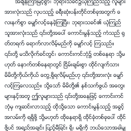
အခ်ိန္ၾကာျမင့္စြာ၊ ဘုရားသခင္၌ယုံၾကည္သည့္ လူမ်ား
အားလုံးသည္ လွပသည့္ ခရီးဆုံးပန္းတိုင္တစ္ခုအတြက္ ေ
လးနက္စြာ ေမွ်ာ္လင့္ေနခဲ့ၾကၿပီး၊ ဘုရားသခင္၏ ယုံၾကည္
သူအားလုံးသည္ ၎တို႔အေပၚ ေကာင္းမြန္သည့္ ကံသည္ ႐ု
တ္တရက္ ေရာက္လာလိမ့္မည္ကို ေမွ်ာ္လင့္ ၾကသည္။
၎တို႔ မသိလိုက္ခင္တြင္၊ ေကာင္းကင္ဘုံ၌ တစ္ေနရာ သို႔မ
ဟုတ္ ေနာက္တစ္ေနရာတြင္ ၿငိမ္းခ်မ္းစြာ ထိုင္လ်က္သား
မိမိတို႔ကိုယ္ကိုယ္ ေတြ႕ရွိရလိမ့္မည္ဟု ၎တို႔အားလုံး ေမွ်ာ္
လင့္ၾကေလသည္။ သို႔ေသာ္ မိမိတို႔၏ ႏွစ္သက္ဖြယ္ အေတြး
မ်ားႏွင့္အတူ ဤလူမ်ားသည္ ၎တို႔အေနျဖင့္ ေကာင္းကင္
ဘုံမွ က်ဆင္းလာသည့္ ထိုသို႔ေသာ ေကာင္းမြန္သည့္ အခြင့္
အလမ္းကို ရရွိဖို႔ သို႔မဟုတ္ ထိုေနရာရွိ ထိုင္ခုံတစ္ခုေပၚ ထိုင္
ဖို႔ပင္ အရည္အခ်င္း ျပည့္မီျခင္း ရွိ၊ မရွိကို ဘယ္ေသာအခါမွ်