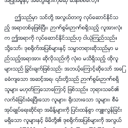
အျပဳအမူႏွင့္ အေတြးမ်ားကိုမဆို ဆန္းစစ္ေလာ့။
ဤသည္မွာ သင္တို႔ အလြယ္တကူ လုပ္ေဆာင္ႏိုင္သ
ည့္ အရာတစ္ခုျဖစ္ၿပီး၊ ဉာဏ္စြမ္းဉာဏ္စရွိသည့္ လူအားလုံး
က ဤအရာကို လုပ္ေဆာင္ႏိုင္သည္ဟု ငါယုံၾကည္သည္။
သို႔ေသာ္၊ ဒုစ႐ိုက္အျပစ္မ်ားႏွင့္ သမၼာတရားဆိုသည္မွာ မ
ည္သည့္အရာအား ဆိုလိုသည္ကို လုံးဝ မသိရွိသည့္ ထိုလူ
မ်ားသည္ ႁခြင္းခ်က္ျဖစ္သည္၊ အဘယ့္ေၾကာင့္ဆိုေသာ္ အေျ
ခခံက်ေသာ အဆင့္အရ၊ ၎တို႔သည္ ဉာဏ္စြမ္းဉာဏ္စရွိ
သူမ်ား မဟုတ္ၾကေသာေၾကာင့္ ျဖစ္သည္။ ဘုရားသခင္၏
လက္ခံျခင္းခံရၿပီးေသာ လူမ်ား၊ ႐ိုးသားေသာ သူမ်ား၊ စီမံ
အုပ္ခ်ဳပ္ေရးဆိုင္ရာ အမိန္႔မ်ားကို ျပင္းထန္စြာ က်ဴးလြန္ျခင္း
မရွိေသာ လူမ်ားႏွင့္ မိမိတို႔၏ ဒုစ႐ိုက္အျပစ္မ်ားကို အလြယ္