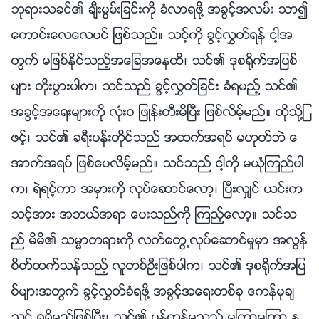
ဘုရားသခင္၏ ခ်ီးမြမ္းျခင္းကို ခံလာရဖို႔ အခြင့္အလမ္း သာ၍
ေကာင္းေလေလပင္ ျဖစ္သည္။ သင့္ကို ခြင့္လႊတ္ရန္ ငါ့အ
တြက္ မျဖစ္ႏိုင္သည့္အေျခအေနထိ၊ သင္၏ ဒုစ႐ိုက္အျပစ္
မ်ား တိုးပြားပါက၊ သင္သည္ ခြင့္လႊတ္ျခင္း ခံရမည့္ သင္၏
အခြင့္အေရးမ်ားကို လုံးဝ ျဖဳန္းတီးမိၿပီး ျဖစ္လိမ့္မည္။ ထိုသို႔ျ
ဖင့္၊ သင္၏ ခရီးပန္းတိုင္သည္ အထက္အရပ္ မဟုတ္ဘဲ ေ
အာက္အရပ္ ျဖစ္ေပလိမ့္မည္။ သင္သည္ ငါ့ကို မယုံၾကည္ပါ
က၊ ရဲရင့္ကာ အမွားကို လုပ္ေဆာင္ေလာ့၊ ၿပီးလွ်င္ ယင္းက
သင့္အား အဘယ္အရာ ေပးသည္ကို ၾကည့္ေလာ့။ သင္သ
ည္ မိမိ၏ သမၼာတရားကို လက္ေတြ႕လုပ္ေဆာင္မႈမွာ အလြန္
စိတ္ထက္သန္သည့္ လူတစ္ဦးျဖစ္ပါက၊ သင္၏ ဒုစ႐ိုက္အျပ
စ္မ်ားအတြက္ ခြင့္လႊတ္ခံရဖို႔ အခြင့္အေရးတစ္ခု ဧကန္မုခ်
သင္ ရရွိမည္ျဖစ္ၿပီး၊ သင္၏ ပုန္ကန္မႈသည္ မၾကာမၾကာ န