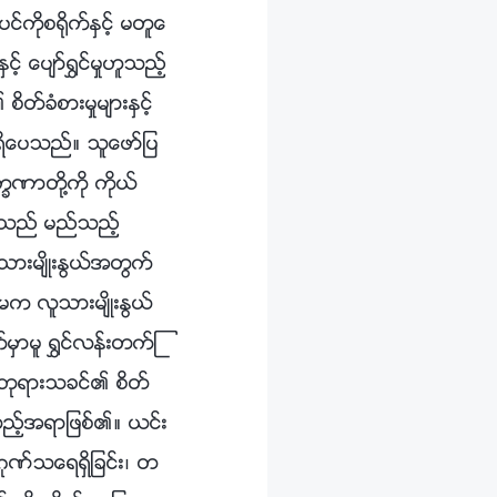
ုစ႐ိုက္ႏွင့္ မတူေ
့ ေပ်ာ္႐ႊင္မႈဟူသည့္
ိတ္ခံစားမႈမ်ားႏွင့္
း ရွိေပသည္။ သူေဖာ္ျပ
ကၡဏာတို႔ကို ကိုယ္
ို႔သည္ မည္သည့္
ားမ်ိဳးႏြယ္အတြက္
မွ်မက လူသားမ်ိဳးႏြယ္
မွာမူ ႐ႊင္လန္းတက္ႂ
္။ ဘုရားသခင္၏ စိတ္
သည့္အရာျဖစ္၏။ ယင္း
ုဏ္သေရရွိျခင္း၊ တ