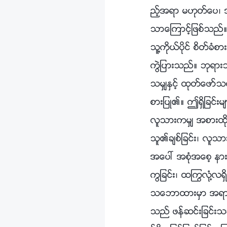
ည့္အရာ မဟုတ္ေပ၊ 
သာေၾကာင့္ျဖစ္သည္။ 
သူ႔ကိုယ္ပိုင္ စိတ္ခံ
ကြဲျပားသည္။ ဘုရားသခင
သမွ်ႏွင့္ ထုတ္ေဖာ္သ
စားျပဳ၏။ ဤရွိျခင္းမ
လူသားကမွ် အစားထိ
သူ၏ခ်စ္ျခင္း၊ လူသားမ
အေပၚ အစုံအေစ့ နားလ
ကြျခင္း၊ ထႂကြလုံ႔လရ
သေဘာထားမွာ အရာခပ္
သည္ ဖန္ဆင္းျခင္းသ