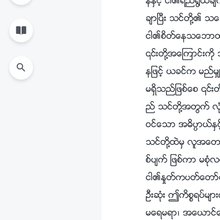
န္ႏွင့္ ငါ၏ရည္႐ြယ္ခ်က
ခ်ာၿပီး သင္တို႔၏ 
ငါ၏စိတ္ေနသေဘာထားႏ
၎တို႔အေၾကာင္းကို 
နျဖင့္ ယခင္က မည္မွ
မရွိသည္ျဖစ္ေစ ၎တိ
ည္ သင္တို႔အတြက္ လ
ဝင္ေသာ အဓိပၸာယ္ႏွင္
သင္တို႔ထဲမွ လူအေတာ
စ္ပ်က္ ျဖစ္ကာ မစုံလင
ငါ၏ႏႈတ္ကပတ္ေတာ္မ်ား
ဦးဆုံး ဤကိစၥရပ္မ်ာ
မေရမရာ၊ အေယာင္ေဆာ