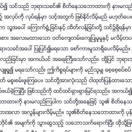
ယ္၍ သင္သည္ ဘုရားသခင္၏ စိတ္ေနသေဘာထားကို နားမလည
့ အလုပ္ကို လုပ္ရန္မွာ သင့္အတြက္ ျဖစ္ႏိုင္လိမ့္မည္ မဟုတ္
ူ႔အေပၚ ေၾကာက္႐ြံ႕ျခင္းႏွင့္ ထိတ္လန႔္ျခင္းတို႔ သင္၌ရွိရန္မွာ ျ
ား အေလးမထားေသာ ဝတ္ေက်တမ္းေက်ျပဳမူမႈႏွင့္ မလိမ့္တပတ္ ျ
ုရားသခင္အေပၚ ျပဳျပင္၍မရေသာ ေစာ္ကားမႈသာရွိေပလိမ့္မည္
ည္ျခင္းမွာ အကယ္ပင္ အေရးႀကီးေသာ္လည္း၊ ထို႔ျပင္ ဘုရာ
လ်ဴရႈ၍ မရေသာ္လည္း ဤကိစၥရပ္မ်ားကို မည္သူမွ် ေစ့ေစ့စပ္စပ္ 
ခြၽတ္ မစူးစမ္းဖူးၾကေပ။ သင္တို႔အားလုံးသည္ ငါထုတ္ျပန္ထားေသာ စ
ုတ္ဖယ္ခဲ့ၾကၿပီး ျဖစ္သည္ကို ထင္ထင္ရွားရွားျမင္ရသည္။ အကယ္
ာထားကို နားမလည္ၾကပါက သင္တို႔အေနျဖင့္ သူ၏ စိတ္ေနသ
 အလားအလာ အလြန္မ်ားလိမ့္မည္။ သူ၏စိတ္ေနသေဘာထားကို ပုန္က
ိုင္၏ အမ်က္ကို သြားဆြသည့္ သေဘာသက္ေရာက္ၿပီး ထိုသို႔ျဖစ္လ