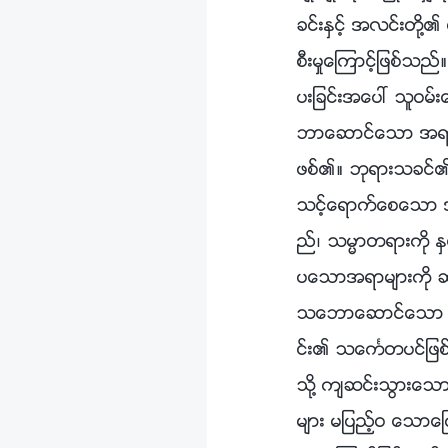
ခင္းႏွင့္ အလင္းတို႔၏
စီးမႈေၾကာင့္ျဖစ္သ
ပးျခင္းအေပၚ သူဝမ္
ဘာေဆာင္ေသာ အရာအာ
ဖစ္၏။ ဘုရားသခင္၏ ေ
သင့္ေရာက္ေစေသာ အႏၲ
ည္၊ သမၼာတရားကို ႏွ
ပေသာအရာမ်ားကို ဆ
သေဘာေဆာင္ေသာ အရာမ
င္း၏ သေကၤတပင္ျဖစ္သ
သို႔ က်ဆင္းသြားေသာ
မ်ား မျပည့္ဝ ေသာေၾ