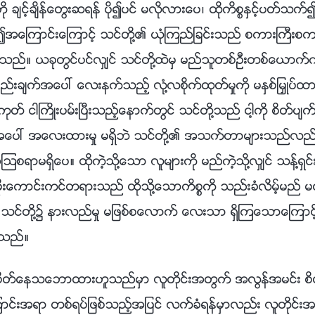
်င့္ခ်ိန္ေတြးဆရန္ ပို၍ပင္ မလိုလားေပ၊ ထိုကိစၥႏွင့္ပတ္သက္
 ဤအေၾကာင္းေၾကာင့္ သင္တို႔၏ ယုံၾကည္ျခင္းသည္ စကားႀကီး
ျဖစ္သည္။ ယခုတြင္ပင္လွ်င္ သင္တို႔ထဲမွ မည္သူတစ္ဦးတစ္ေယာက္
းခ်က္အေပၚ ေလးနက္သည့္ လုံ႔လစိုက္ထုတ္မႈကို မႏွစ္ျမႇဳပ္
္ ငါႀကိဳးပမ္းၿပီးသည့္ေနာက္တြင္ သင္တို႔သည္ ငါ့ကို စိတ္ပ
္အေပၚ အေလးထားမႈ မရွိဘဲ သင္တို႔၏ အသက္တာမ်ားသည္လည္း
ၾသစရာမရွိေပ။ ထိုကဲ့သို႔ေသာ လူမ်ားကို မည္ကဲ့သို႔လွ်င္ သန္႔ရွင
 မိုးေကာင္းကင္တရားသည္ ထိုသို႔ေသာကိစၥကို သည္းခံလိမ့္မည
 သင္တို႔၌ နားလည္မႈ မျဖစ္စေလာက္ ေလးသာ ရွိၾကေသာေၾကာင့္ 
ာ့သည္။
ိတ္ေနသေဘာထားဟူသည္မွာ လူတိုင္းအတြက္ အလြန္အမင္း စ
င္းအရာ တစ္ရပ္ျဖစ္သည့္အျပင္ လက္ခံရန္မွာလည္း လူတိုင္