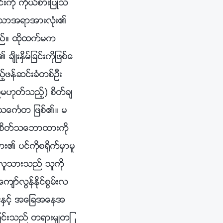
ျခင္းကို ကိုယ္စားျပဳသ
သာအရာအားလုံး၏
ည္။ ထိုထက္မက
ႏွိမ္ျခင္းကိုျဖစ္ေ
့္ဖန္ဆင္းခံတစ္ဦး
မည္မဟုတ္သည့္) စိတ္ခ်
 သေကၤတ ျဖစ္၏။ မ
ူ၏စိတ္သေဘာထားကို
ား၏ ပင္ကိုစ႐ိုက္မွာမူ
လူသားသည္ သူကို
က်ာ္လြန္ႏိုင္စြမ္းလ
ိဳးႏွင့္ အေျခအေနအ
ျခင္းသည္ တရားမွ်တျ