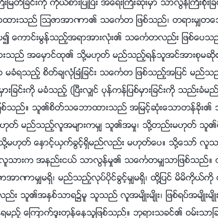
၊ ႀကီးျမတ္ျခင္းကို ကိုယ္စားျပဳၿပီး အေရးႀကီးဆုံးမွာ သာလြန္ႀကီးစိုး
ာထားသည္ ၾသဇာအာဏာ၏ သေကၤတ ျဖစ္သည္၊ တရားမွ်တေ
၍ ေကာင္းမြန္သည့္အရာအားလုံး၏ သေကၤတလည္း ျဖစ္ေပသ
 အေမွာင္ထု၏ သို႔မဟုတ္ မည္သည့္ရန္သူအင္အားစုမဆို၏ ခ်ိဳး
္ေစ မခံရသည့္ စိတ္ခ်လုံၿခဳံျခင္း သေကၤတ ျဖစ္သည့္အျပင္ မည္သည
းျခင္းကို မခံသည့္ (ၿပီးလွ်င္ ပုန္ကန္ျပစ္မွားျခင္းကို သည္းခံ
ၤတျဖစ္သည္။ သူ၏စိတ္သေဘာထားသည္ အျမင့္ဆုံးေသာတန္ခိုး၏
ု႔မဟုတ္ မည္သည့္လူအမ်ားကမွ် သူ၏အမႈ၊ သို႔တည္းမဟုတ္ သ
 သို႔မဟုတ္ ေႏွာင့္ယွက္ခြင့္ရွိမည္လည္း မဟုတ္ေပ။ သို႔ေသာ္ လူသ
္ လူသားက အနည္းငယ္ သာလြန္မႈ၏ သေကၤတမွ်သာျဖစ္သည္။ 
မွ်မရွိ၊ မည္သည့္လုပ္ပိုင္ခြင့္မွ်မရွိ၊ ထို႔ျပင္ မိမိကိုယ္ကို ေ
္လည္း သူ၏အႏွစ္သာရ၌မူ သူသည္ လူအမ်ိဳးမ်ိဳး၊ ျဖစ္ရပ္အမ်ိဳးမ်
ဳသမွ် ႏုရမည့္ ေၾကာက္ဒူးတုန္ေနသူျဖစ္သည္။ ဘုရားသခင္၏ ဝမ္းသာ