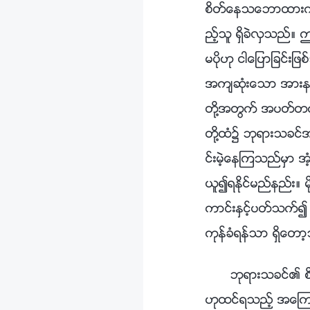
စိတ္ေနသေဘာထားကို ခ
ည့္သူ ရွိခဲလွသည္။
မပိုဟု ငါေျပာျခင္း
အက်ဆုံးေသာ အားနည္
တို႔အတြက္ အပတ္တကုတ
တို႔ထံ၌ ဘုရားသခင
င္းမဲ့ေနၾကသည္မွာ အံ့
ယူ၍ရႏိုင္မည္နည္း။
ကာင္းႏွင့္ပတ္သက္၍
ကုန္ခံရန္သာ ရွိေတ
ဘုရားသခင္၏ စ
ဟုထင္ရသည့္ အေၾကာ