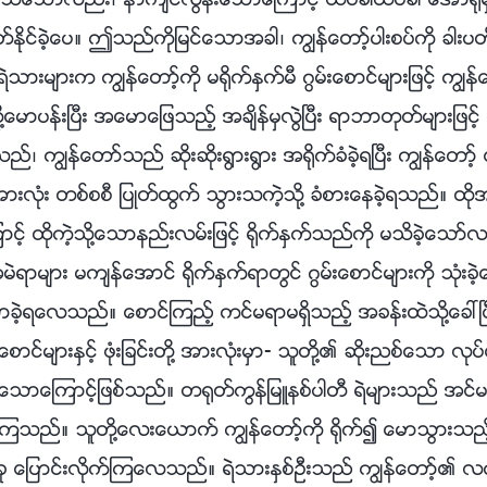
သိေသာ္လည္း၊ နာက်င္လြန္းေသာေၾကာင့္ ထပ္ခါထပ္ခါ ေအာ္႐ုံမွ
ိုင္ခဲ့ေပ။ ဤသည္ကိုျမင္ေသာအခါ၊ ကြၽန္ေတာ့္ပါးစပ္ကို ခါးပတ
ရဲသားမ်ားက ကြၽန္ေတာ့္ကို မ႐ိုက္ႏွက္မီ ဂြမ္းေစာင္မ်ားျဖင့္ ကြၽန္
႔ေမာပန္းၿပီး အေမာေျဖသည့္ အခ်ိန္မွလြဲၿပီး ရာဘာတုတ္မ်ားျဖင့္
ည္၊ ကြၽန္ေတာ္သည္ ဆိုးဆိုး႐ြား႐ြား အ႐ိုက္ခံခဲ့ရၿပီး ကြၽန္ေတာ့္
လုံး တစ္စစီ ျပဳတ္ထြက္ သြားသကဲ့သို႔ ခံစားေနခဲ့ရသည္။ ထိုအခ
့္ ထိုကဲ့သို႔ေသာနည္းလမ္းျဖင့္ ႐ိုက္ႏွက္သည္ကို မသိခဲ့ေသာ
ာမ်ား မက်န္ေအာင္ ႐ိုက္ႏွက္ရာတြင္ ဂြမ္းေစာင္မ်ားကို သုံးခဲ့ေ
ာခဲ့ရေလသည္။ ေစာင္ၾကည့္ ကင္မရာမရွိသည့္ အခန္းထဲသို႔ေခၚၿပီ
္းေစာင္မ်ားႏွင့္ ဖုံးျခင္းတို႔ အားလုံးမွာ- သူတို႔၏ ဆိုးညစ္ေသာ လ
ေသာေၾကာင့္ျဖစ္သည္။ တ႐ုတ္ကြန္ျမဴနစ္ပါတီ ရဲမ်ားသည္ အင္မတ
ၾကသည္။ သူတို႔ေလးေယာက္ ကြၽန္ေတာ့္ကို ႐ိုက္၍ ေမာသြားသည့္
္ခု ေျပာင္းလိုက္ၾကေလသည္။ ရဲသားႏွစ္ဦးသည္ ကြၽန္ေတာ့္၏ 