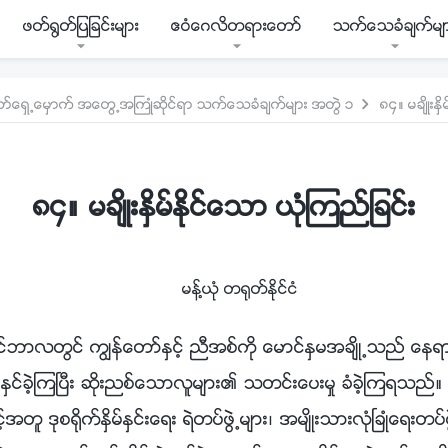
ဖတ္႐ြတ္ျပျခင္းမ်ား
ဧဝံေဂလိတရားေတာ္
သက္ေသခံခ်က္မ်
ာ္ေရွ႕ေမွာက္ အေတြ႕အႀကဳံဆိုင္ရာ သက္ေသခံခ်က္မ်ား အတြဲ ၁
၈၄။ မခ်ိဳးႏွ
၈၄။ မခ်ိဳးႏွိမ္ႏိုင္ေသာ ယုံၾကည္ျခင္း
မန႔္ယုံ တ႐ုတ္ႏိုင္ငံ
ဇင္ဘာလတြင္ ကြၽန္ေတာ္ႏွင့္ ညီအစ္ကို ေမာင္ႏွမအခ်ိဳ႕သည္ ေနရာ
းႏွင္ခဲ့ၾကၿပီး ဆိုးညစ္ေသာလူမ်ား၏ သတင္းေပးမႈ ခံခဲ့ၾကရသည္။ သ
့္အတူ ဒုစ႐ိုက္ႏွိမ္ႏွင္းေရး ရဲတပ္ဖြဲ႕မ်ား၊ အမ်ိဳးသားလုံၿခဳံေရးတပ