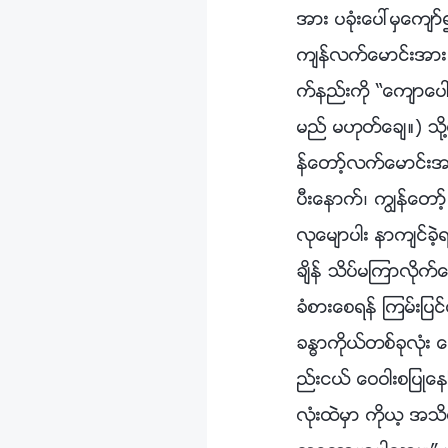
အား ပခုံးေပၚမွေက်ာ
က်န္လက္ေမာင္းအား အ
က္နည္းကို “ေက်ာေပၚတ
မည္ မဟုတ္ေခ်။) သို
န္ေတာ့္လက္ေမာင္းအာ
ပီးေနာက္၊ ကြၽန္ေတာ့
လုေမ်ာပါး နာက်င္ခဲ
ခ်ိန္ သိပ္မၾကာလိုက
ခံစားေစရန္ ၾကမ္းျပင
ခႏၶာကိုယ္တစ္ခုလုံး
ည္းငယ္ ေဝဝါးစျပဳေန
လုံးထဲမွာ ကိုယ့ အသိစ