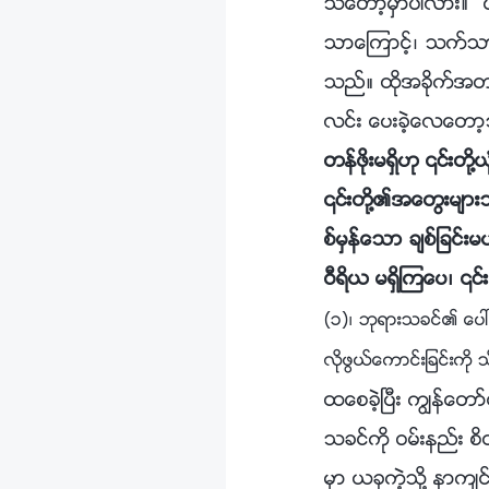
သေတာ့မွာပါလား။” ဟ
သာေၾကာင့္၊ သက္သာ
သည္။ ထိုအခိုက္အတန
လင္း ေပးခဲ့ေလေတာ
တန္ဖိုးမရွိဟု ၎တို႔
၎တို႔၏အေတြးမ်ား
စ္မွန္ေသာ ခ်စ္ျခင္း
ဝီရိယ မရွိၾကေပ၊ ၎တ
(၁)၊ ဘုရားသခင္၏ ေပၚထြ
လိုဖြယ္ေကာင္းျခင္းကို သ
ထေစခဲ့ၿပီး ကြၽန္ေ
သခင္ကို ဝမ္းနည္း 
မွာ ယခုကဲ့သို႔ နာက်င