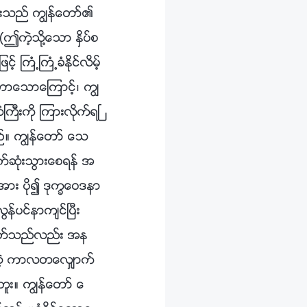
စ္ဦးသည္ ကြၽန္ေတာ္၏
ဤကဲ့သို႔ေသာ ႏွိပ္စ
ႀကံ့ႀကံ့ခံႏိုင္လိမ့္
္ေတာေသာေၾကာင့္၊ ကြၽ
ကီးကို ၾကားလိုက္ရၿ
သည္။ ကြၽန္ေတာ္ ေသ
ာက္ဆုံးသြားေစရန္ အ
အား ပို၍ ဒုကၡေဝဒနာ
ြန္ပင္နာက်င္ၿပီး
သိစိတ္သည္လည္း အန
ခဲ့တဲ့ ကာလတေလွ်ာက္
းဘူး။ ကြၽန္ေတာ္ ေ