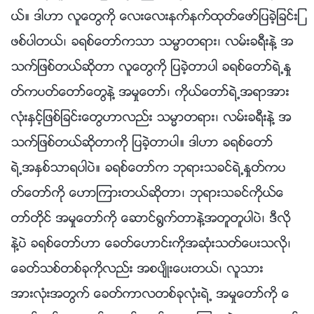
ယ္။ ဒါဟာ လူေတြကို ေလးေလးနက္နက္ထုတ္ေဖာ္ျပခဲ့ျခင္းျ
ဖစ္ပါတယ္၊ ခရစ္ေတာ္ကသာ သမၼာတရား၊ လမ္းခရီးနဲ႔ အ
သက္ျဖစ္တယ္ဆိုတာ လူေတြကို ျပခဲ့တာပါ ခရစ္ေတာ္ရဲ႕ႏႈ
တ္ကပတ္ေတာ္ေတြနဲ႔ အမႈေတာ္၊ ကိုယ္ေတာ္ရဲ႕အရာအား
လုံးႏွင့္ျဖစ္ျခင္းေတြဟာလည္း သမၼာတရား၊ လမ္းခရီးနဲ႔ အ
သက္ျဖစ္တယ္ဆိုတာကို ျပခဲ့တာပါ။ ဒါဟာ ခရစ္ေတာ္
ရဲ႕အႏွစ္သာရပါပဲ။ ခရစ္ေတာ္က ဘုရားသခင္ရဲ႕ႏႈတ္ကပ
တ္ေတာ္ကို ေဟာၾကားတယ္ဆိုတာ၊ ဘုရားသခင္ကိုယ္ေ
တာ္တိုင္ အမႈေတာ္ကို ေဆာင္႐ြက္တာနဲ႔အတူတူပါပဲ၊ ဒီလို
နဲ႔ပဲ ခရစ္ေတာ္ဟာ ေခတ္ေဟာင္းကိုအဆုံးသတ္ေပးသလို၊
ေခတ္သစ္တစ္ခုကိုလည္း အစပ်ိဳးေပးတယ္၊ လူသား
အားလုံးအတြက္ ေခတ္ကာလတစ္ခုလုံးရဲ႕ အမႈေတာ္ကို ေ