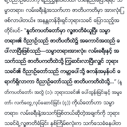
ရဲ႕ဝိညာဥ္ေတာ္ကို ရည္ၫႊန္းပါတယ္၊ တစ္နည္းေျပာရရင္ သ
မၼာတရား၊ လမ္းခရီးနဲ႔အသက္ဟာ ဇာတိပကတိမွာ အားလုံးျ
ဖစ္လာပါတယ္။ အနႏၲတန္ခိုးရွင္ဘုရားသခင္ ေျပာသည့္အ
တိုင္းပင္- “
ႏႈတ္ကပတ္ေတာ္မွာ လူ႔ဇာတိခံယူၿပီး သမၼာ
တရား၏ ဝိညာဥ္သည္ ဇာတိပတိထဲ၌ အေကာင္အထည္ ေ
ပၚလာၿပီးျဖစ္သည္—သမၼာတရားအားလုံး၊ လမ္းခရီးႏွင့္ အ
သက္သည္ ဇာတိပကတိထဲသို႔ ႂကြဆင္းလာၿပီးလွ်င္ ဘုရား
သခင္၏ ဝိညာဥ္ေတာ္သည္ ကမာၻေပၚသို႔ ဧကန္အမွန္ပင္ ေ
ရာက္ရွိလာကာ ဝိညာဥ္ေတာ္သည္ ဇာတိပကတိထဲသို႔…
”
(ႏႈ
တ္ကပတ္ေတာ္၊ အတြဲ (၁)၊ ဘုရားသခင္၏ ေပၚထြန္းျခင္းႏွင့္ အမႈေ
ကိုယ္ေတာ္ဟာ သမၼာ
တာ္၊ လက္ေတြ႕လုပ္ေဆာင္ျခင္း (၄))
တရား၊ လမ္းခရီးနဲ႔အသက္ျဖစ္တယ္ဆိုတဲ့အခ်က္ကို ဘုရား
သခင္ရဲ႕လူ႔ဇာတိခံျခင္း ႏွစ္ႀကိမ္စလုံးက သက္ေသခံေနပါတ