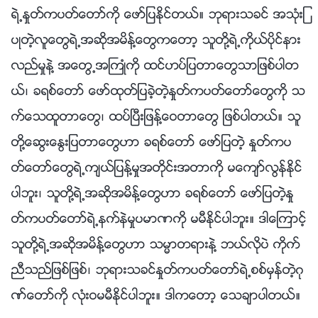
ရဲ႕ႏႈတ္ကပတ္ေတာ္ကို ေဖာ္ျပႏိုင္တယ္။ ဘုရားသခင္ အသုံးျ
ပဳတဲ့လူေတြရဲ႕အဆိုအမိန႔္ေတြကေတာ့ သူတို႔ရဲ႕ကိုယ္ပိုင္နား
လည္မႈနဲ႔ အေတြ႕အႀကဳံကို ထင္ဟပ္ျပတာေတြသာျဖစ္ပါတ
ယ္၊ ခရစ္ေတာ္ ေဖာ္ထုတ္ျပခဲ့တဲ့ႏႈတ္ကပတ္ေတာ္ေတြကို သ
က္ေသထူတာေတြ၊ ထပ္ၿပီးျဖန႔္ေဝတာေတြ ျဖစ္ပါတယ္။ သူ
တို႔ေဆြးေႏြးျပတာေတြဟာ ခရစ္ေတာ္ ေဖာ္ျပတဲ့ ႏႈတ္ကပ
တ္ေတာ္ေတြရဲ႕က်ယ္ျပန႔္မႈအတိုင္းအတာကို မေက်ာ္လြန္ႏိုင္
ပါဘူး၊ သူတို႔ရဲ႕အဆိုအမိန႔္ေတြဟာ ခရစ္ေတာ္ ေဖာ္ျပတဲ့ႏႈ
တ္ကပတ္ေတာ္ရဲ႕နက္နဲမႈပမာဏကို မမီႏိုင္ပါဘူး။ ဒါေၾကာင့္
သူတို႔ရဲ႕အဆိုအမိန႔္ေတြဟာ သမၼာတရားနဲ႔ ဘယ္လိုပဲ ကိုက္
ညီသည္ျဖစ္ျဖစ္၊ ဘုရားသခင္ႏႈတ္ကပတ္ေတာ္ရဲ႕စစ္မွန္တဲ့ဂု
ဏ္ေတာ္ကို လုံးဝမမီႏိုင္ပါဘူး။ ဒါကေတာ့ ေသခ်ာပါတယ္။