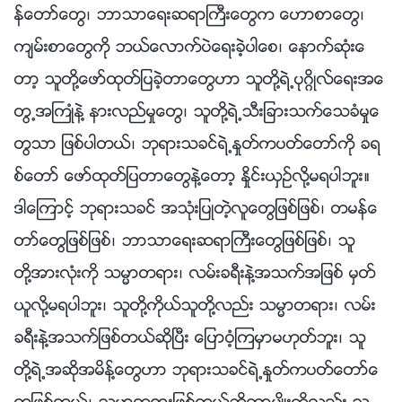
န္ေတာ္ေတြ၊ ဘာသာေရးဆရာႀကီးေတြက ေဟာစာေတြ၊
က်မ္းစာေတြကို ဘယ္ေလာက္ပဲေရးခဲ့ပါေစ၊ ေနာက္ဆုံးေ
တာ့ သူတို႔ေဖာ္ထုတ္ျပခဲ့တာေတြဟာ သူတို႔ရဲ႕ပုဂၢိဳလ္ေရးအေ
တြ႕အႀကဳံနဲ႔ နားလည္မႈေတြ၊ သူတို႔ရဲ႕သီးျခားသက္ေသခံမႈေ
တြသာ ျဖစ္ပါတယ္၊ ဘုရားသခင္ရဲ႕ႏႈတ္ကပတ္ေတာ္ကို ခရ
စ္ေတာ္ ေဖာ္ထုတ္ျပတာေတြနဲ႔ေတာ့ ႏႈိင္းယွဥ္လို႔မရပါဘူး။
ဒါေၾကာင့္ ဘုရားသခင္ အသုံးျပဳတဲ့လူေတြျဖစ္ျဖစ္၊ တမန္ေ
တာ္ေတြျဖစ္ျဖစ္၊ ဘာသာေရးဆရာႀကီးေတြျဖစ္ျဖစ္၊ သူ
တို႔အားလုံးကို သမၼာတရား၊ လမ္းခရီးနဲ႔အသက္အျဖစ္ မွတ္
ယူလို႔မရပါဘူး၊ သူတို႔ကိုယ္သူတို႔လည္း သမၼာတရား၊ လမ္း
ခရီးနဲ႔အသက္ျဖစ္တယ္ဆိုၿပီး ေျပာဝံ့ၾကမွာမဟုတ္ဘူး၊ သူ
တို႔ရဲ႕အဆိုအမိန႔္ေတြဟာ ဘုရားသခင္ရဲ႕ႏႈတ္ကပတ္ေတာ္ေ