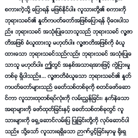
စကားကဲ့သို႔ ေျပာရန္ မျဖစ္ႏိုင္ပါ။ လူသားတို႔၏ စကားကို
ဘုရားသခင္၏ ႏႈတ္ကပတ္ေတာ္အျဖစ္ေျပာရန္ ပိုေဝးပါသ
ည္။ ဘုရားသခင္ အသုံးျပဳေသာသူသည္ ဘုရားသခင္ လူ႔ဇာ
တိအျဖစ္ ခံယူထားသူ မဟုတ္ပါ။ လူ႔ဇာတိအျဖစ္ကို ခံယူ
ထားေသာ ဘုရားသခင္သည္လည္း ဘုရားသခင္ အသုံးျပဳေ
သာသူ မဟုတ္ပါ။ ဤတြင္ အႏွစ္အသာရအားျဖင့္ ကြဲျပားမႈ
တစ္ခု ရွိပါသည္။… လူ႔ဇာတိခံယူေသာ ဘုရားသခင္၏ ႏႈတ္
ကပတ္ေတာ္မ်ားသည္ ေခတ္သစ္တစ္ခုကို စတင္ေဖာ္ေဆာ
င္ကာ လူသားထုတစ္ရပ္လုံးကို လမ္းၫႊန္ျခင္း၊ နက္နဲေသာ
အရာမ်ားကို ေဖာ္ထုတ္ျခင္းႏွင့္ ေခတ္သစ္တစ္ခုတြင္ လူ
သားမ်ားကို ေရွ႕ေဆာင္လမ္းျပ ျပဳျခင္းတို႔ကို လုပ္ေဆာင္ပါ
သည္။ သို႔ေသာ္ လူသားရရွိေသာ ဉာဏ္ပြင့္ျခင္းမွာမူ ႐ိုးရွ