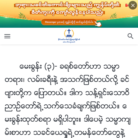
ေမးခြန္း (၃)- ခရစ္ေတာ္ဟာ သမၼာတရား၊ လမ္းခရီးနဲ႔ အသက္ျဖစ္တယ္လို႔ ခင္ဗ်ားတို႔က ေျပာတယ္။ ဒါက သန႔္ရွင္းေသာဝိညာဥ္ေတာ္ရဲ႕သက္ေသခံခ်က္ျဖစ္တယ္။ ေမးခြန္းထုတ္စရာ မရွိပါဘူး။ ဒါေပမဲ့ သမၼာက်မ္းစာဟာ သခင္ေယရႈရဲ႕တမန္ေတာ္ေတြနဲ႔ ဘာသာေရးကြၽမ္းက်င္တဲ့ပုဂၢိဳလ္ႀကီးတခ်ိဳ႕ရဲ႕မိန႔္ဆိုခ်က္ေတြကိုလည္း မွတ္တမ္းတင္ထားတာပါ။ သူတို႔ေတြရဲ႕ေဖာ္ျပခ်က္ေတြကို ဘုရားသခင္ရဲ႕ႏႈတ္ကပတ္ေတာ္အျဖစ္ ယူဆလို႔ရလား။ သူတို႔ရဲ႕ေဖာ္ျပခ်က္ေတြကို ဘုရားသခင္ရဲ႕ႏႈတ္ကပတ္ေတာ္အျဖစ္ ယူဆလို႔ရတယ္ဆိုရင္ေတာ့၊ အဲဒါေတြကလည္း သမၼာတရား၊ လမ္းခရီးနဲ႔ အသက္ မဟုတ္ဘူးလား။ ကြၽန္ေတာ္ သိသေလာက္ေတာ့ သူတို႔နဲ႔ သခင္ေယရႈရဲ႕မိန႔္ဆိုခ်က္ေတြၾကားမွာ ကြဲျပားမႈမရွိပါဘူး၊ အားလုံးကို ဘုရားသခင္ရဲ႕ႏႈတ္ကပတ္ေတာ္အျဖစ္ သတ္မွတ္တယ္။ ဒါေၾကာင့္ သူတို႔မိန႔္ဆိုခ်က္ေတြကို ဘာေၾကာင့္ သမၼာတရား၊ လမ္းခရီးနဲ႔ အသက္အျဖစ္ မသတ္မွတ္တာလဲ။
ေမးခြန္း (၃)- ခရစ္ေတာ္ဟာ သမၼာ
တရား၊ လမ္းခရီးနဲ႔ အသက္ျဖစ္တယ္လို႔ ခင္
ဗ်ားတို႔က ေျပာတယ္။ ဒါက သန႔္ရွင္းေသာဝိ
ညာဥ္ေတာ္ရဲ႕သက္ေသခံခ်က္ျဖစ္တယ္။ ေ
မးခြန္းထုတ္စရာ မရွိပါဘူး။ ဒါေပမဲ့ သမၼာက်
မ္းစာဟာ သခင္ေယရႈရဲ႕တမန္ေတာ္ေတြနဲ႔