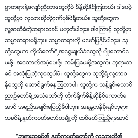
မၼာတရားနဲ႔ေလ်ာ္ညီတာေတြကိုပဲ မိန႔္ဆိုႏိုင္ၾကတယ္၊ ဒါေပမဲ့
သူတို႔မွာ လူသားဆိုတဲ့ဂုဏ္ပုဒ္ပဲရွိတယ္။ သူတို႔ေတြက
လူ႔ဇာတိခံတဲ့ဘုရားသခင္ မဟုတ္ပါဘူး။ ဒါေၾကာင့္ သူတို႔မွာ
သမၼာတရားမရွိဘူး။ သမၼာတရားကို မေဖာ္ျပႏိုင္ပါဘူး။ သူ
တို႔ေတြဟာ ကိုယ္ေတာ္ရဲ႕အေ႐ြးခ်ယ္ခံေတြကို ပ်ိဳးေထာင္ေ
ပးဖို႔၊ အေထာက္အပံ့ေပးဖို႔၊ လမ္းျပေပးဖို႔အတြက္၊ ဘုရားသ
ခင္ အသုံးျပဳတဲ့လူေတြပါပဲ၊ သူတို႔ေတြက သူတို႔ရဲ႕လူ႔တာဝ
န္ေတြကို ေဆာင္႐ြက္ေနၾကတာပါ၊ သူတို႔က သန႔္ရွင္းေသာဝိ
ညာဥ္ေတာ္ရဲ႕အသံေတာ္ကို တိုက္႐ိုက္မိန႔္ဆိုႏိုင္ေလာက္ေ
အာင္ အရည္အခ်င္းမျပည့္မီပါဘူး။ အနႏၲတန္ခိုးရွင္ဘုရား
သခင္ရဲ႕ႏႈတ္ကပတ္ေတာ္တခ်ိဳ႕ကို ထပ္ဖတ္ၾကည့္ရေအာင္-
“
ဘုရားသခင္၏ ႏႈတ္ကပတ္ေတာ္ကို လူသားတို႔၏