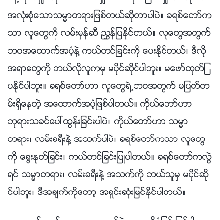
အလုံးစုံေသာသမၼာတရားျဖစ္တယ္ဆိုတာပါပဲ။ ခရစ္ေတာ္က
သာ လူေတြကို လမ္းမွန္ဆီ ၫႊန္ျပႏိုင္တယ္။ လူေတြအတြက္
ဘဝအေထာက္အပံ့နဲ႔ ကယ္တင္ျခင္းကို ေပးႏိုင္တယ္၊ ဒီလို
အရာေတြကို ဘယ္လိုလူကမွ မပိုင္ဆိုင္ပါဘူး။ မေဖာ္ထုတ္ျ
ပႏိုင္ပါဘူး။ ခရစ္ေတာ္ဟာ လူေတြရဲ႕ဘဝအတြက္ မျပတ္တ
မ္းရွိေနတဲ့ အေထာက္အပံ့ျဖစ္ပါတယ္။ ကိုယ္ေတာ္ဟာ
ဘုရားသခင္ေပၚထြန္းျခင္းပါပဲ။ ကိုယ္ေတာ္ဟာ သမၼာ
တရား၊ လမ္းခရီးနဲ႔ အသက္ပါပဲ၊ ခရစ္ေတာ္ကသာ လူေတြ
ကို ေ႐ြးႏုတ္ျခင္း၊ ကယ္တင္ျခင္းျပဳပါတယ္။ ခရစ္ေတာ္ကလြဲ
ရင္ သမၼာတရား၊ လမ္းခရီးနဲ႔ အသက္ကို ဘယ္သူမွ မပိုင္ဆို
င္ပါဘူး၊ ဒီအခ်က္ကိုေတာ့ အရွင္းဆုံးျမင္ႏိုင္ပါတယ္။