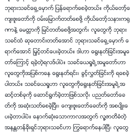
ဘုရားသခင္ေရွ႕ေမွာက္ ျပန္ေရာက္ေစခဲ့တယ္။ ကိုယ္ေတာ့္ေ
က်းဇူးေတာ္ကို ဝမ္းေျမာက္တတ္ေစဖို႔ ကိုယ္ေတာ့္သနားက႐ု
ဏာနဲ႔ ေမတၱာကို ျမင္တတ္ေစဖို႔အတြက္၊ လူေတြကို ဘုရား
သခင္ထံ ဆုေတာင္းတတ္ေအာင္ ဘုရားသခင္ေရွ႕ေမွာက္ ေ
ရာက္ေအာင္ ျမႇင့္တင္ေပးခဲ့တယ္။ ဒါဟာ ေ႐ြးႏုတ္ျခင္းအမႈေ
တာ္ေၾကာင့္ ရခဲ့တဲ့ရလဒ္ပါပဲ။ သခင္ေယရႈရဲ႕အမႈေတာ္ဟာ
လူေတြကိုအျပစ္ကေန ေ႐ြးႏုတ္ရင္း၊ ခြင့္လႊတ္ျခင္းကို ရေစခဲ့
ပါတယ္။ သခင္ေယရႈဟာ လူေတြကိုေ႐ြးႏုတ္ျခင္းအမႈရဲ႕အ
ဆင့္တစ္ခုကို ေဆာင္႐ြက္ခဲ့တာျဖစ္သလို၊ ပညတ္ေတာ္ေခ
တ္ကို အဆုံးသတ္ေစခဲ့ၿပီး၊ ေက်းဇူးေတာ္ေခတ္ကို အစပ်ိဳးေ
ပးခဲ့တာပါပဲ။ ေနာက္ဆုံးေသာကာလအတြက္ လူ႔ဇာတိခံတဲ့
အနႏၲတန္ခိုးရွင္ဘုရားသခင္ဟာ ႂကြေရာက္ေနပါၿပီ၊ လူေတြ