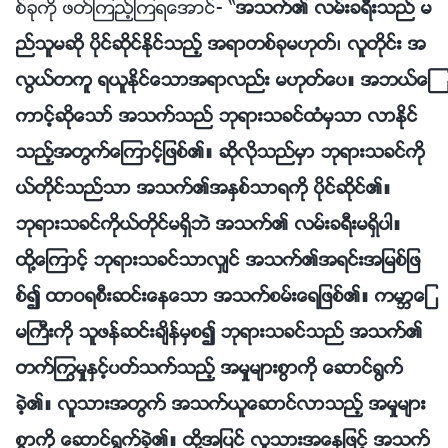
စ္ခုကို ဖတ္ၾကည့္ၾကရေအာင္- “
အသက္၏ လမ္းခရီးသည္ မ
ည္သူမဆို ပိုင္ဆိုင္ႏိုင္သည့္ အရာတစ္ခုမဟုတ္၊ လူတိုင္း အ
လြယ္တကူ ရယူႏိုင္ေသာအရာလည္း မဟုတ္ေပ။ အဘယ္ေၾ
ကာင့္ဆိုေသာ္ အသက္သည္ ဘုရားသခင္ထံမွသာ လာႏိုင္
သည့္အတြက္ေၾကာင့္ျဖစ္၏။ ဆိုလိုသည္မွာ ဘုရားသခင္ကို
ယ္တိုင္သည္သာ အသက္၏အႏွစ္သာရကို ပိုင္ဆိုင္၏။
ဘုရားသခင္ကိုယ္တိုင္မရွိဘဲ အသက္၏ လမ္းခရီးမရွိပါ။
ထို႔ေၾကာင့္ ဘုရားသခင္သာလွ်င္ အသက္၏အရင္းအျမစ္ျဖ
စ္၍ ထာဝရစီးဆင္းေနေသာ အသက္စမ္းေရျဖစ္၏။ ကမာၻေျ
မႀကီးကို သူဖန္ဆင္းခ်ိန္မွစ၍ ဘုရားသခင္သည္ အသက္၏
တက္ႂကြမႈႏွင့္ပတ္သက္သည့္ အမႈမ်ားစြာကို ေဆာင္႐ြက္
ခဲ့၏။ လူသားအတြက္ အသက္ယူေဆာင္လာသည့္ အမႈမ်ား
စြာကို ေဆာင္႐ြက္ခဲ့၏။ ထို႔အျပင္ လူသားအေနျဖင့္ အသက္