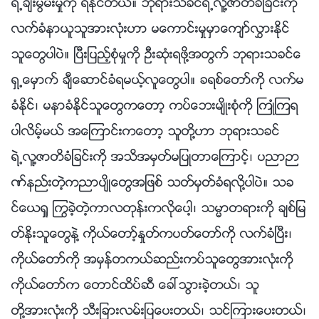
ရဲ႕ခ်ီးမြမ္းမႈကို ရႏိုင္တယ္။ ဘုရားသခင္ရဲ႕လူ႔ဇာတိခံျခင္းကို
လက္ခံနာယူသူအားလုံးဟာ မေကာင္းမႈမွာေက်ာ္လႊားႏိုင္
သူေတြပါပဲ။ ၿပီးျပည့္စုံမႈကို ဦးဆုံးရဖို႔အတြက္ ဘုရားသခင္ေ
ရွ႕ေမွာက္ ခ်ီေဆာင္ခံရမယ့္လူေတြပါ။ ခရစ္ေတာ္ကို လက္မ
ခံႏိုင္၊ မနာခံႏိုင္သူေတြကေတာ့ ကပ္ေဘးမ်ိဳးစုံကို ႀကဳံၾကရ
ပါလိမ့္မယ္ အေၾကာင္းကေတာ့ သူတို႔ဟာ ဘုရားသခင္
ရဲ႕လူ႔ဇာတိခံျခင္းကို အသိအမွတ္မျပဳတာေၾကာင့္၊ ပညာဉာ
ဏ္နည္းတဲ့ကညာပ်ိဳေတြအျဖစ္ သတ္မွတ္ခံရလို႔ပါပဲ။ သခ
င္ေယရႈ ႂကြခဲ့တဲ့ကာလတုန္းကလိုေပါ့၊ သမၼာတရားကို ခ်စ္ျမ
တ္ႏိုးသူေတြနဲ႔ ကိုယ္ေတာ့္ႏႈတ္ကပတ္ေတာ္ကို လက္ခံၿပီး၊
ကိုယ္ေတာ္ကို အမွန္တကယ္ဆည္းကပ္သူေတြအားလုံးကို
ကိုယ္ေတာ္က ေတာင္ထိပ္ဆီ ေခၚသြားခဲ့တယ္၊ သူ
တို႔အားလုံးကို သီးျခားလမ္းျပေပးတယ္၊ သင္ၾကားေပးတယ္၊