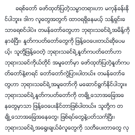
ခရစ္ေတာ္ ေဖာ္ထုတ္ျပတဲ့သမၼာတရားဟာ မကုန္ခန္းႏို
င္ပါဘူး။ ဒါက လူေတြအတြက္ ထာဝရရွိေနမယ့္ သန႔္ရွင္းေ
သာေရစင္ပါပဲ။ တမန္ေတာ္ေတြဟာ ဘုရားသခင္ရဲ႕အမိန႔္ကို
နာခံၿပီး၊ ႏႈတ္ကပတ္ေတာ္ေတြကို ျဖန႔္ေဝေပးတယ္ဆိုေပမ
ယ့္၊ သူတို႔ျဖန႔္ေဝတဲ့ ဘုရားသခင္ရဲ႕ႏႈတ္ကပတ္ေတာ္ဟာ
ဘုရားသခင္ကိုယ္တိုင္ အမႈေတာ္မွာ ေဖာ္ထုတ္ျပတဲ့ႏႈတ္ကပ
တ္ေတာ္နဲ႔စာရင္ ေတာ္ေတာ္ကြဲျပားပါတယ္။ တမန္ေတာ္ေ
တြဟာ ဘုရားသခင္ရဲ႕အမႈေတာ္ကို မေဆာင္႐ြက္ႏိုင္ပါဘူး။
ဘုရားသခင္ရဲ႕ႏႈတ္ကပတ္ေတာ္ကို တခ်ိဳ႕ေသာအေျခအေ
နေတြမွာသာ ျဖန႔္ေဝေပးႏိုင္တာျဖစ္ပါတယ္။ သူတို႔က တ
ခ်ိဳ႕ေသာအေျခအေနေတြ၊ ျဖစ္ရပ္ေတြနဲ႔ပတ္သက္ၿပီး၊
ဘုရားသခင္ရဲ႕အေ႐ြးခ်ယ္ခံလူေတြကို သတိေပးတာေတြ လု