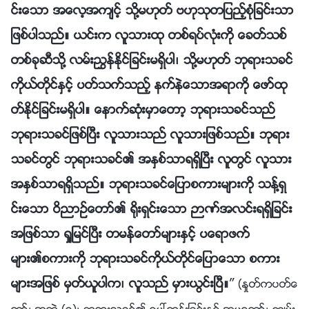
င္းေသာ အေလ့အက်င့္ သို႔မဟုတ္ ဗဟုသုတျပည့္စုံျခင္းသာ
ျဖစ္ပါသည္။ ယင္းက လူသားထု တစ္ရပ္လုံးကို ေခတ္သစ္
တစ္ခုဆီသို႔ လမ္းၫႊန္ႏိုင္ျခင္းမရွိပါ၊ သို႔မဟုတ္ ဘုရားသခင္
ကိုယ္တိုင္ႏွင့္ ပတ္သက္သည့္ နက္နဲေသာအရာကို ေဖာ္ထု
တ္ႏိုင္ျခင္းမရွိပါ။ ေနာက္ဆုံးမွာေတာ့ ဘုရားသခင္သည္
ဘုရားသခင္ျဖစ္ၿပီး လူသားသည္ လူသားျဖစ္သည္။ ဘုရား
သခင္တြင္ ဘုရားသခင္၏ အႏွစ္သာရရွိၿပီး လူတြင္ လူသား
အႏွစ္သာရရွိသည္။ ဘုရားသခင္ေျပာစကားမ်ားကို သန႔္ရွ
င္းေသာ ဝိညာဥ္ေတာ္၏ ႐ိုးရွင္းေသာ ဉာဏ္အလင္းရရွိျခင္း
အျဖစ္သာ ရႈျမင္ၿပီး တမန္ေတာ္မ်ားႏွင့္ ပေရာဖက္
မ်ား၏စကားကို ဘုရားသခင္ကိုယ္တိုင္ေျပာေသာ စကား
မ်ားအျဖစ္ မွတ္ယူပါက၊ လူသည္ မွားယြင္းၿပီ။
”
(ႏႈတ္ကပတ္ေ