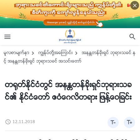
မူလစာမ်က္ႏွာ
ကြၽန္ုပ္တို႔အေၾကာင္း
အနႏၲတန္ခိုးရွင္ ဘုရားသခင္ ႏွ
င့္ အနႏၲတန္ခိုးရွင္ ဘုရားသခင္ အသင္းေတာ္
တ႐ုတ္ႏိုင္ငံတြင္ အနႏၲတန္ခိုးရွင္ဘုရားသခ
င္၏ ႏိုင္ငံေတာ္ ဧဝံေဂလိတရား ျဖန္႔ေဝျခင္း
12.11.2018