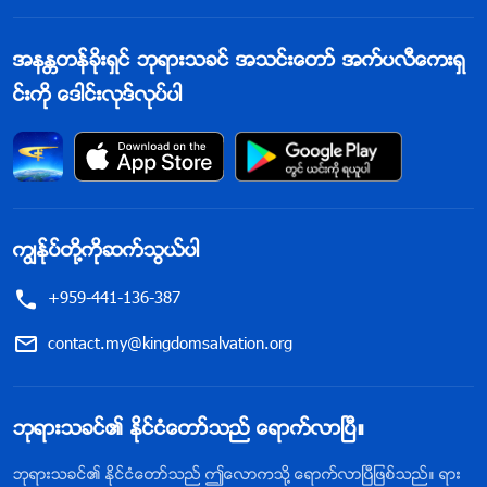
မ်ားအၾကား အနႏၲတန္ခိုးရွင္ဘုရားသခင္အေပၚ လူတို႔ စိုးရိမ္
တႀကီးခုခံမႈမ်ား၊ ျပစ္တင္ရႈတ္ခ်မႈမ်ားႏွင့္ ျပစ္မွားျခင္းမ်ားအ
အနႏၲတန္ခိုးရွင္ ဘုရားသခင္ အသင္းေတာ္ အက္ပလီေကးရွ
တြက္ အျပစ္ဒဏ္ေပးခံရသည့္ စံနမူနာ အမႈမ်ားရွိေနပါသ
င္းကို ေဒါင္းလုဒ္လုပ္ပါ
ည္။ ဤအေရအတြက္မွာ ပညတ္ေတာ္ကာလတြင္ ဘုရားသ
ခင္၏အမႈကို ခုခံသျဖင့္ အျပစ္ဒဏ္ေပးခံရသူမ်ား ဦးေရထ
က္ မ်ားစြာပိုမ်ားပါသည္။ ေနာက္ဆုံးေသာကာလတြင္ လူ
သားမ်ိဳးႏြယ္သည္ အစြန္းေရာက္ေသာ ေဖာက္ျပန္ပ်က္စီးမႈ
မ်ားရွိခဲ့ကာ ဘုရားသခင္အေပၚခုခံမႈမွာ သာ၍ပင္ျပင္းထန္လြ
ကြၽန္ုပ္တို႔ကိုဆက္သြယ္ပါ
န္းခဲ့ေၾကာင္း ေတြ႕ႏိုင္ပါသည္။ ထို႔ေၾကာင့္ လူအမ်ားအျပား
+959-441-136-387
အျပစ္ဒဏ္ေပးခံရကာ ဖယ္ရွားခံရၿပီး
သမၼာက်မ္းစာ
ထဲရွိ
contact.my@kingdomsalvation.org
“
ထိုသို႔ ေခၚေတာ္မူေသာသူ အမ်ားရွိေသာ္လည္း၊ ေ႐ြးေကာ
က္ေတာ္မူေသာ သူနည္းသည္။
” ဟူေသာ ပေရာဖက္ျပဳခ်က္
ကို လုံးလုံးလ်ားလ်ား ျပည့္စုံေစခဲ့သည္။ အကယ္၍ ဤသို႔ႀ
ဘုရားသခင္၏ ႏိုင္ငံေတာ္သည္ ေရာက္လာၿပီ။
ကီးျမတ္ေတာ္မူေသာ အမႈကို သန္႔ရွင္းေသာဝိညာဥ္ေတာ္
ဘုရားသခင္၏ ႏိုင္ငံေတာ္သည္ ဤေလာကသို႔ ေရာက္လာၿပီျဖစ္သည္။ ရား