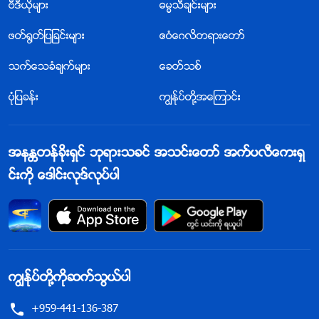
ဗီဒီယိုမ်ား
ဓမၼသီခ်င္းမ်ား
ဖတ္႐ြတ္ျပျခင္းမ်ား
ဧဝံေဂလိတရားေတာ္
သက္ေသခံခ်က္မ်ား
ေခတ္သစ္
ပုံျပခန္း
ကြၽန္ုပ္တို႔အေၾကာင္း
အနႏၲတန္ခိုးရွင္ ဘုရားသခင္ အသင္းေတာ္ အက္ပလီေကးရွ
င္းကို ေဒါင္းလုဒ္လုပ္ပါ
ကြၽန္ုပ္တို႔ကိုဆက္သြယ္ပါ
+959-441-136-387