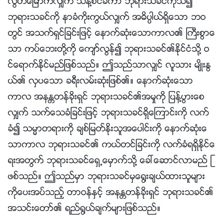
လြတ္ေျမာက္လွ်က္ သန္႔စင္ခံကာ ဘုရားသခင္ကိုသိ၍
ဘုရားသခင္ကို နာခံကိုးကြယ္လွ်က္ အဓိပၸါယ္ရွိေသာ ဘဝ
တြင္ အသက္ရွင္ျခင္းျဖင့္ ေနာက္ဆုံးေသာကာလ၏ ႀကီးစြာေ
သာ ကပ္ေဘးတို႔ကို ေက်ာ္လြန္၍ ဘုရားသခင္၏ႏိုင္ငံသို႔ ဝ
င္ေရာက္ႏိုင္မည္ျဖစ္သည္။ ဤသည္သာလွ်င္ လူသား မ်ိဳးႏြ
ယ္၏ လွပေသာ ခရီးလမ္းဆုံးျဖစ္၏။ ေနာက္ဆုံးေသာ
ကာလ အနႏၲတန္ခိုးရွင္ ဘုရားသခင္၏အမႈကို ျပန္႔ပြားေစ
လွ်က္ သက္ေသခံျခင္းျဖင့္ ဘုရားသခင္ရွိေၾကာင္းကို လက္
ခံ၍ သမၼာတရားကို ခ်စ္ျမတ္ႏိုးသူအေပါင္းကို ေနာက္ဆုံးေ
သာကာလ ဘုရားသခင္၏ ကယ္တင္ျခင္းကို လက္ခံရရွိႏိုင္ေ
ရးအတြက္ ဘုရားသခင္ေရွ႕ေမွာက္သို႔ ေခၚေဆာင္လာမည္ ျ
ဖစ္သည္။ ဤသည္မွာ ဘုရားသခင္မွေ႐ြးခ်ယ္ထားသူမ်ား
ကိုေပးအပ္သည့္ တာဝန္ႏွင့္ အနႏၲတန္ခိုးရွင္ ဘုရားသခင္၏
အသင္းေတာ္၏ ရည္႐ြယ္ခ်က္မ်ားျဖစ္သည္။