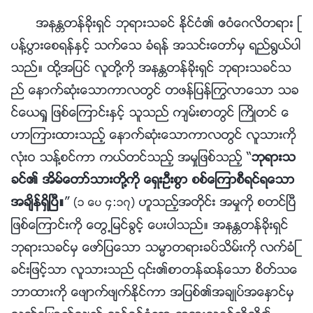
အနႏၲတန္ခိုးရွင္ ဘုရားသခင္ ႏိုင္ငံ၏ ဧဝံေဂလိတရား ျ
ပန္႔ပြားေစရန္ႏွင့္ သက္ေသ ခံရန္ အသင္းေတာ္မွ ရည္႐ြယ္ပါ
သည္။ ထို႔အျပင္ လူတို႔ကို အနႏၲတန္ခိုးရွင္ ဘုရားသခင္သ
ည္ ေနာက္ဆုံးေသာကာလတြင္ တဖန္ျပန္ႂကြလာေသာ သခ
င္ေယရႈ ျဖစ္ေၾကာင္းႏွင့္ သူသည္ က်မ္းစာတြင္ ႀကိဳတင္ ေ
ဟာၾကားထားသည့္ ေနာက္ဆုံးေသာကာလတြင္ လူသားကို
လုံးဝ သန္႔စင္ကာ ကယ္တင္သည့္ အမႈျဖစ္သည့္ “
ဘုရားသ
ခင္၏ အိမ္ေတာ္သားတို႔ကို ေရွးဦးစြာ စစ္ေၾကာစီရင္ရေသာ
အခ်ိန္ရွိၿပီ။
”
ဟူသည့္အတိုင္း အမႈကို စတင္ၿပီ
(၁ ေပ ၄:၁၇)
ျဖစ္ေၾကာင္းကို ေတြ႕ျမင္ခြင့္ ေပးပါသည္။ အနႏၲတန္ခိုးရွင္
ဘုရားသခင္မွ ေဖာ္ျပေသာ သမၼာတရားခပ္သိမ္းကို လက္ခံျ
ခင္းျဖင့္သာ လူသားသည္ ၎၏စာတန္ဆန္ေသာ စိတ္သေ
ဘာထားကို ေဖ်ာက္ဖ်က္ႏိုင္ကာ အျပစ္၏အခ်ဳပ္အေႏွာင္မွ