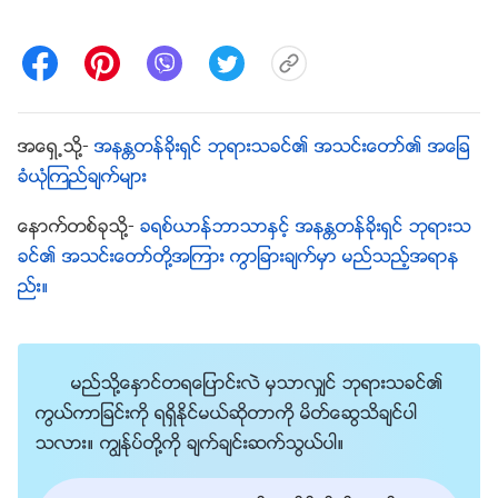
အေရွ႕သို႔-
အနႏၲတန္ခိုးရွင္ ဘုရားသခင္၏ အသင္းေတာ္၏ အေျခ
ခံယုံၾကည္ခ်က္မ်ား
ေနာက္တစ္ခုသို႔-
ခရစ္ယာန္ဘာသာႏွင့္ အနႏၲတန္ခိုးရွင္ ဘုရားသ
ခင္၏ အသင္းေတာ္တို႔အၾကား ကြာျခားခ်က္မွာ မည္သည့္အရာန
ည္း။
မည္သို႔ေႏွာင္တရေျပာင္းလဲ မွသာလွ်င္ ဘုရားသခင္၏
ကြယ္ကာျခင္းကို ရရွိႏိုင္မယ္ဆိုတာကို မိတ္ေဆြသိခ်င္ပါ
သလား။ ကြၽန္ုပ္တို႔ကို ခ်က္ခ်င္းဆက္သြယ္ပါ။