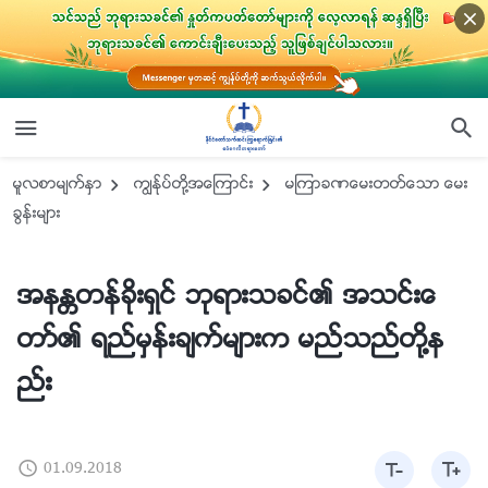
မူလစာမ်က္ႏွာ
ကြၽန္ုပ္တို႔အေၾကာင္း
မၾကာခဏေမးတတ္ေသာ ေမး
ခြန္းမ်ား
အနႏၲတန္ခိုးရွင္ ဘုရားသခင္၏ အသင္းေ
တာ္၏ ရည္မွန္းခ်က္မ်ားက မည္သည္တို႔န
ည္း
01.09.2018