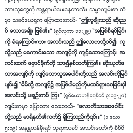
ထားသူေတြကို အႏၲရာယ္ေပးေနတာလဲ။ သမၼာက်မ္းစာ ထဲ
မွာ သခင္ေယရႈက ေျပာထားတယ္- “
ဤလူမ်ိဳးသည္ ဆိုးည
စ္ ေသာအမ်ိဳး ျဖစ္၏။
”
“
အျပစ္စီရင္ျခင္း
(ရွင္လုကာ ၁၁:၂၉)
ကို ခံရေၾကာင္းကား အလင္းသည္ ဤေလာကသို႔ဝင္၍၊ လူ
တို႔သည္ မေကာင္းေသာ အက်င့္ကို က်င့္ေသာေၾကာင့္၊ အ
လင္းထက္ ေမွာင္မိုက္ကို သာ၍ႏွစ္သက္ၾက၏။ ဆိုးယုတ္ေ
သာအက်င့္ကို က်င့္ေသာသူအေပါင္းတို႔သည္ အလင္းကိုျမင္
ပ်င္း၍ “မိမိတို႔ အက်င့္၌ အျပစ္ပါမည္ကိုမထင္ရွားေစျခင္းငွါ
အလင္းသို႔ မခ်ဥ္းကပ္ ၾက။
”
(ရွင္ေယာဟန္ခရစ္ဝင္ ၃:၁၉-၂၀)
က်မ္းစာမွာ ေျပာထား ေသးတယ္- “
ေလာကီသားအေပါင္း
တို႔သည္ မာရ္နတ္၏လက္၌ ရွိၾကသည္ကို၎။
”
(၁ ေယာ
အနႏၲတန္ခိုးရွင္ ဘုရားသခင္ အသင္းေတာ္ကို စီစီပီ
၅:၁၉)