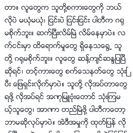
တာ။ လူေတြက သူတို႔စကားေတြကို ဘယ္
လိုပဲ မယုံမယုံ၊ ျငင္းပဲ ျငင္းျငင္း ပါတီက ဂ႐ု
မစိုက္ဘူး။ ဆက္ၿပီးလိမ္ၿမဲ လိမ္ေနမွာပဲ။ လ
က္ငင္းမွာ ထိေရာက္မႈေတြ ရွိေနသေ႐ြ႕ သူ
တို႔ ဂ႐ုမစိုက္ဘူး။ လူေတြ ဆန္႔က်င္ဆႏၵျပၿပီ
ဆိုရင္၊ တင့္ကားေတြ စက္ေသနတ္ေတြ သုံးၿ
ပီး ေျဖရွင္းလိုက္မွာပဲ။ သူတို႔ လိုအပ္တာေတြ
ရဖို႔ လိုအပ္ရင္ အဏုျမဴဗုံးေတာင္ သုံးၾကမ
ယ့္သူေတြ၊ အာဏာ တည္ၿမဲဖို႔ ပါတီကေတာ့
ဘာမဆိုလုပ္မွာပဲ။ အဲဒီအမႈကို ထုတ္ျပန္ လို