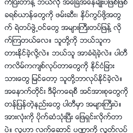
က္ၿပီးတာနဲ႔ ဘယ္လို အေျခအေနမ်ိဳးပဲျဖစ္ျဖစ္
ခရစ္ယာန္ေတြကို ဖမ္းဆီး၊ ႏွိပ္ကြပ္ဖို႔အတြ
က္ ရဲတပ္ဖြဲ႕ဝင္ေတြ အမ်ားႀကီးတပ္ျဖန္႔ လို
က္ၾကတယ္ေလ။ သူတို႔ကို ဘယ္သူက
တားႏိုင္ခဲ့လို႔လဲ။ ဘယ္သူ အာခံရဲခဲ့လဲ။ ပါတီ
ကလိမ္ကက်စ္လုပ္တာေတြကို ႏိုင္ငံျခား
သားေတြ ျမင္ေတာ့ သူတို႔ဘာလုပ္ႏိုင္ခဲ့လဲ။
အေနာက္တိုင္း ဒီမိုကေရစီ အင္အားစုေတြကို
တန္ျပန္တဲ့နည္းေတြ ပါတီမွာ အမ်ားႀကီးပဲ။
အားလုံးကို ပိုက္ဆံသုံးၿပီး ေျဖရွင္းလိုက္တာ
ပဲ။ လူဟာ လက္ေဆာင္ ပဏၰာကို လြတ္လပ္