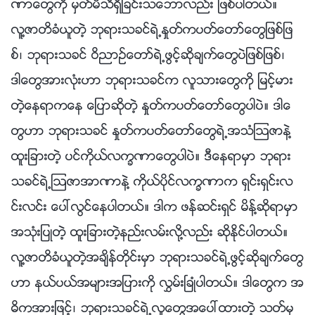
ဏာေတြကို မွတ္မိသိရွိျခင္းသေဘာလည္း ျဖစ္ပါတယ္။
လူ႔ဇာတိခံယူတဲ့ ဘုရားသခင္ရဲ႕ႏႈတ္ကပတ္ေတာ္ေတြျဖစ္ျဖ
စ္၊ ဘုရားသခင္ ဝိညာဥ္ေတာ္ရဲ႕ဖြင့္ဆိုခ်က္ေတြပဲျဖစ္ျဖစ္၊
ဒါေတြအားလုံးဟာ ဘုရားသခင္က လူသားေတြကို ျမင့္မား
တဲ့ေနရာကေန ေျပာဆိုတဲ့ ႏႈတ္ကပတ္ေတာ္ေတြပါပဲ။ ဒါေ
တြဟာ ဘုရားသခင္ ႏႈတ္ကပတ္ေတာ္ေတြရဲ႕အသံဩဇာနဲ႔
ထူးျခားတဲ့ ပင္ကိုယ္လကၡဏာေတြပါပဲ။ ဒီေနရာမွာ ဘုရား
သခင္ရဲ႕ဩဇာအာဏာနဲ႔ ကိုယ္ပိုင္လကၡဏာက ရွင္းရွင္းလ
င္းလင္း ေပၚလြင္ေနပါတယ္။ ဒါက ဖန္ဆင္းရွင္ မိန႔္ဆိုရာမွာ
အသုံးျပဳတဲ့ ထူးျခားတဲ့နည္းလမ္းလို႔လည္း ဆိုႏိုင္ပါတယ္။
လူ႔ဇာတိခံယူတဲ့အခ်ိန္တိုင္းမွာ ဘုရားသခင္ရဲ႕ဖြင့္ဆိုခ်က္ေတြ
ဟာ နယ္ပယ္အမ်ားအျပားကို လႊမ္းၿခဳံပါတယ္။ ဒါေတြက အ
ဓိကအားျဖင့္၊ ဘုရားသခင္ရဲ႕လူေတြအေပၚထားတဲ့ သတ္မွ