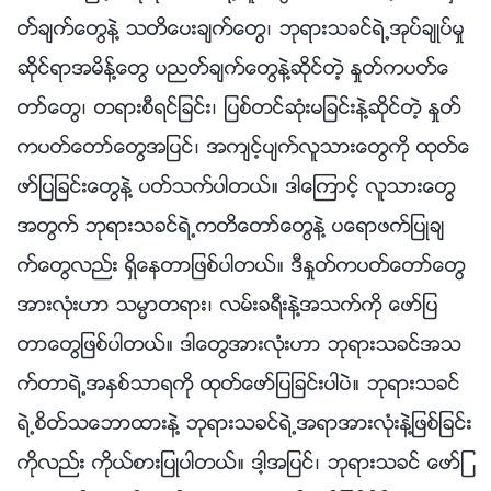
တ္ခ်က္ေတြနဲ႔ သတိေပးခ်က္ေတြ၊ ဘုရားသခင္ရဲ႕အုပ္ခ်ဳပ္မႈ
ဆိုင္ရာအမိန႔္ေတြ ပညတ္ခ်က္ေတြနဲ႔ဆိုင္တဲ့ ႏႈတ္ကပတ္ေ
တာ္ေတြ၊ တရားစီရင္ျခင္း၊ ျပစ္တင္ဆုံးမျခင္းနဲ႔ဆိုင္တဲ့ ႏႈတ္
ကပတ္ေတာ္ေတြအျပင္၊ အက်င့္ပ်က္လူသားေတြကို ထုတ္ေ
ဖာ္ျပျခင္းေတြနဲ႔ ပတ္သက္ပါတယ္။ ဒါေၾကာင့္ လူသားေတြ
အတြက္ ဘုရားသခင္ရဲ႕ကတိေတာ္ေတြနဲ႔ ပေရာဖက္ျပဳခ်
က္ေတြလည္း ရွိေနတာျဖစ္ပါတယ္။ ဒီႏႈတ္ကပတ္ေတာ္ေတြ
အားလုံးဟာ သမၼာတရား၊ လမ္းခရီးနဲ႔အသက္ကို ေဖာ္ျပ
တာေတြျဖစ္ပါတယ္။ ဒါေတြအားလုံးဟာ ဘုရားသခင္အသ
က္တာရဲ႕အႏွစ္သာရကို ထုတ္ေဖာ္ျပျခင္းပါပဲ။ ဘုရားသခင္
ရဲ႕စိတ္သေဘာထားနဲ႔ ဘုရားသခင္ရဲ႕အရာအားလုံးနဲ႔ျဖစ္ျခင္း
ကိုလည္း ကိုယ္စားျပဳပါတယ္။ ဒါ့အျပင္၊ ဘုရားသခင္ ေဖာ္ျ