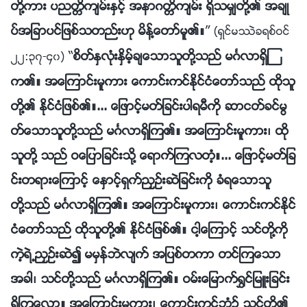
တို႔ကား ပညတၱိက်မ္းႏွင့္ အနာဂတၱိက်မ္း ရွိသမွ်တို႔၏ အခ်ဳ
ပ္အျခာပင္ျဖစ္သတည္းဟု မိန္႔ေတာ္မူ၏။
”
(ရွင္မႆဲခရစ္ဝင္
“
စိတ္ႏွလုံးႏွိမ့္ခ်ေသာသူတို႔သည္ မဂၤလာရွိၾ
၂၂:၃၇-၄၀)
က၏။ အေၾကာင္းမူကား ေကာင္းကင္ႏိုင္ငံေတာ္သည္ ထိုသူ
တို႔၏ ႏိုင္ငံျဖစ္၏။... ေျဖာင့္မတ္ျခင္းပါရမီကို ဆာငတ္ခင္မြ
တ္ေသာသူတို႔သည္ မဂၤလာရွိၾက၏။ အေၾကာင္းမူကား၊ ထို
သူတို႔ သည္ ဝေျပာျခင္းသို႔ ေရာက္ၾကလတံ့။... ေျဖာင့္မတ္ျခ
င္းတရားေၾကာင့္ ေႏွာင့္ရွက္ညႇဥ္းဆဲျခင္းကို ခံရေသာသူ
တို႔သည္ မဂၤလာရွိၾက၏။ အေၾကာင္းမူကား၊ ေကာင္းကင္ႏိုင္
ငံေတာ္သည္ ထိုသူတို႔၏ ႏိုင္ငံျဖစ္၏။ ငါ့ေၾကာင့္ သင္တို႔ကို
ကဲ့ရဲ႕ညႇဥ္းဆဲ၍ မမွန္ဘဲလ်က္ အျပစ္တကာ တင္ၾကေသာ
အခါ၊ သင္တို႔သည္ မဂၤလာရွိၾက၏။ ဝမ္းေျမာက္႐ႊင္ျမဴးျခင္း
ရွိၾကေလာ့။ အေၾကာင္းမူကား၊ ေကာင္းကင္ဘုံ၌ သင္တို႔၏