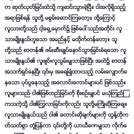
က ဆုတ္ယုတ္ျခင္းထဲသို႔ က်ဆင္းသြားခဲ့ၿပီ။ ငါအလိုရွိသည့္
အရာျဖစ္ရန္ သူတို႔ မစြမ္းေဆာင္ၾကေတာ့။ ထို႔ေၾကာင့္
လူသားတို႔သည္ ငါ့ေရွ႕ေမွာက္၌ ျဖစ္ေပၚသည္အတိုင္း လူ
သားမ်ိဳးႏြယ္ဟူေသာ အမည္ႏွင့္ မထိုက္တန္ေတာ့။ သူ
တို႔သည္ စာတန္၏ ဖမ္းဆီးခ်ဳပ္ေႏွာင္သြားျခင္းခံရေသာ လူ
သားမ်ိဳးႏြယ္၏ လူဖ်င္းလူသြမ္းမွ်သာျဖစ္ၿပီး အထဲ၌ စာတန္
အသက္ရွင္ေနၿပီး ၎မွ အေရၿခဳံထားသည့္ လမ္းေလွ်ာက္ေ
နေသာ ပုပ္ပြေနသည့္ အေလာင္းေကာင္မ်ားပင္ ျဖစ္သည္။
လူမ်ားသည္ ငါ၏ျဖစ္တည္ျခင္းကို စိုးစဥ္းမွ်ပင္ မယုံၾကည္ၾ
ကသကဲ့သို႔ ငါ၏ႂကြလာျခင္းကိုလည္း သူတို႔မႀကိဳဆိုၾကေခ်။
လူသားမ်ိဳးႏြယ္သည္ ငါ၏ ေတာင္းဆိုခ်က္မ်ားကို တြန္႔တိုက
တ္သတ္စြာ တုံ႔ျပန္ကာ ၎တို႔ကို ယာယီခဏမွ်သာ လိုက္ေ