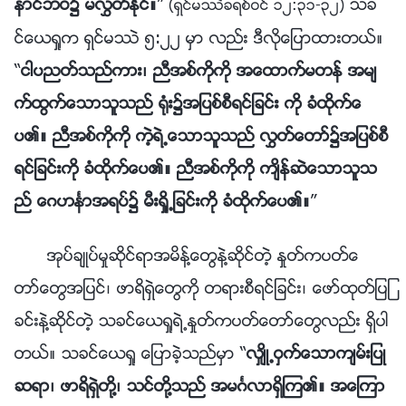
နာင္ဘဝ၌ မလႊတ္ႏိုင္။
”
သခ
(ရွင္မႆဲခရစ္ဝင္ ၁၂:၃၁-၃၂)
င္ေယရႈက ရွင္မႆဲ ၅:၂၂ မွာ လည္း ဒီလိုေျပာထားတယ္။
“
ငါပညတ္သည္ကား၊ ညီအစ္ကိုကို အေထာက္မတန္ အမ်
က္ထြက္ေသာသူသည္ ႐ုံး၌အျပစ္စီရင္ျခင္း ကို ခံထိုက္ေ
ပ၏။ ညီအစ္ကိုကို ကဲ့ရဲ႕ေသာသူသည္ လႊတ္ေတာ္၌အျပစ္စီ
ရင္ျခင္းကို ခံထိုက္ေပ၏။ ညီအစ္ကိုကို က်ိန္ဆဲေသာသူသ
ည္ ေဂဟနၤာအရပ္၌ မီးရႈိ႕ျခင္းကို ခံထိုက္ေပ၏။
”
အုပ္ခ်ဳပ္မႈဆိုင္ရာအမိန႔္ေတြနဲ႔ဆိုင္တဲ့ ႏႈတ္ကပတ္ေ
တာ္ေတြအျပင္၊ ဖာရိရွဲေတြကို တရားစီရင္ျခင္း၊ ေဖာ္ထုတ္ျပျ
ခင္းနဲ႔ဆိုင္တဲ့ သခင္ေယရႈရဲ႕ႏႈတ္ကပတ္ေတာ္ေတြလည္း ရွိပါ
တယ္။ သခင္ေယရႈ ေျပာခဲ့သည္မွာ “
လွ်ိဳ႕ဝွက္ေသာက်မ္းျပဳ
ဆရာ၊ ဖာရိရွဲတို႔၊ သင္တို႔သည္ အမဂၤလာရွိၾက၏။ အေၾကာ