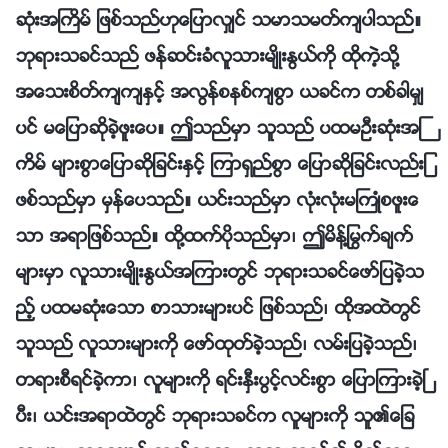
ဆုံးအႀကိမ္ ျဖစ္သည္ဟုေျပာလွ်င္ သမာသမတ္က်ပါသည္။
ဘုရားသခင္သည္ ဖန္ဆင္းခံလူသားမ်ိဳးႏြယ္ကို ထိုကဲ့သို႔
အေသးစိတ္က်က်ႏွင့္ အလြန္စနစ္က်စြာ ယခင္က တစ္ခါမွ်
ပင္ မေျပာဆိုခဲ့ဖူးေပ။ ဤသည္မွာ သူသည္ ပထမဦးဆုံးအႀ
ကိမ္ မ်ားစြာေျပာဆိုျခင္းႏွင့္ ၾကာရွည္စြာ ေျပာဆိုျခင္းလည္းျ
ဖစ္သည္မွာ မွန္ေပသည္။ ယင္းသည္မွာ လုံးလုံးမႀကဳံစဖူးေ
သာ အရာျဖစ္သည္။ ထို႔ထက္ပိုသည္မွာ၊ ဤမိန္႔ႁမြက္ခ်က္
မ်ားမွာ လူသားမ်ိဳးႏြယ္အၾကားတြင္ ဘုရားသခင္ေဖာ္ျပခဲ့သ
ည့္ ပထမဆုံးေသာ စာသားမ်ားပင္ ျဖစ္သည္၊ ထိုအထဲတြင္
သူသည္ လူသားမ်ားကို ေဖာ္ထုတ္ခဲ့သည္၊ လမ္းျပခဲ့သည္၊
တရားစီရင္ခဲ့ကာ၊ လူမ်ားကို ရင္းႏွီးပြင့္လင္းစြာ ေျပာၾကားခဲ့ၿ
ပီး၊ ယင္းအရာထဲတြင္ ဘုရားသခင္က လူမ်ားကို သူ၏ေျခ