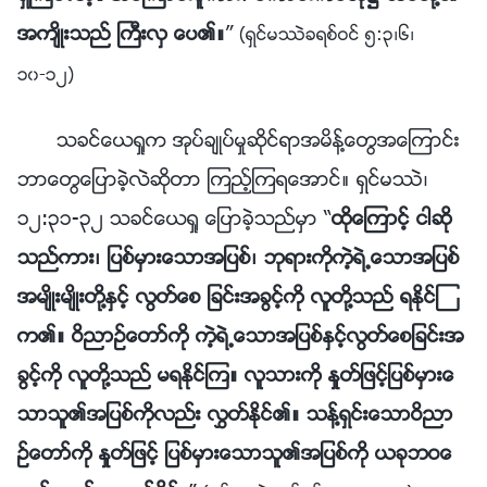
အက်ိဳးသည္ ႀကီးလွ ေပ၏။
”
(ရွင္မႆဲခရစ္ဝင္ ၅:၃၊၆၊
၁၀-၁၂)
သခင္ေယရႈက အုပ္ခ်ဳပ္မႈဆိုင္ရာအမိန႔္ေတြအေၾကာင္း
ဘာေတြေျပာခဲ့လဲဆိုတာ ၾကည့္ၾကရေအာင္။ ရွင္မႆဲ၊
၁၂:၃၁-၃၂ သခင္ေယရႈ ေျပာခဲ့သည္မွာ “
ထိုေၾကာင့္ ငါဆို
သည္ကား၊ ျပစ္မွားေသာအျပစ္၊ ဘုရားကိုကဲ့ရဲ႕ေသာအျပစ္
အမ်ိဳးမ်ိဳးတို႔ႏွင့္ လြတ္ေစ ျခင္းအခြင့္ကို လူတို႔သည္ ရႏိုင္ၾ
က၏။ ဝိညာဥ္ေတာ္ကို ကဲ့ရဲ႕ေသာအျပစ္ႏွင့္လြတ္ေစျခင္းအ
ခြင့္ကို လူတို႔သည္ မရႏိုင္ၾက။ လူသားကို ႏႈတ္ျဖင့္ျပစ္မွားေ
သာသူ၏အျပစ္ကိုလည္း လႊတ္ႏိုင္၏။ သန္႔ရွင္းေသာဝိညာ
ဥ္ေတာ္ကို ႏႈတ္ျဖင့္ ျပစ္မွားေသာသူ၏အျပစ္ကို ယခုဘဝေ