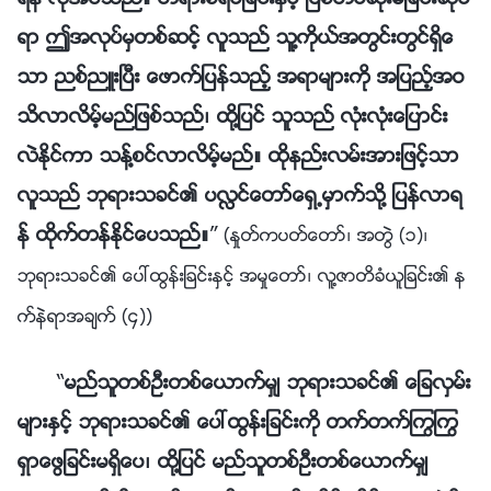
ရာ ဤအလုပ္မွတစ္ဆင့္ လူသည္ သူ႔ကိုယ္အတြင္းတြင္ရွိေ
သာ ညစ္ညဴးၿပီး ေဖာက္ျပန္သည့္ အရာမ်ားကို အျပည့္အဝ
သိလာလိမ့္မည္ျဖစ္သည္၊ ထို႔ျပင္ သူသည္ လုံးလုံးေျပာင္း
လဲႏိုင္ကာ သန္႔စင္လာလိမ့္မည္။ ထိုနည္းလမ္းအားျဖင့္သာ
လူသည္ ဘုရားသခင္၏ ပလႅင္ေတာ္ေရွ႕မွာက္သို႔ ျပန္လာရ
န္ ထိုက္တန္ႏိုင္ေပသည္။
”
(ႏႈတ္ကပတ္ေတာ္၊ အတြဲ (၁)၊
ဘုရားသခင္၏ ေပၚထြန္းျခင္းႏွင့္ အမႈေတာ္၊ လူ႔ဇာတိခံယူျခင္း၏ န
က္နဲရာအခ်က္ (၄))
“
မည္သူတစ္ဦးတစ္ေယာက္မွ် ဘုရားသခင္၏ ေျခလွမ္း
မ်ားႏွင့္ ဘုရားသခင္၏ ေပၚထြန္းျခင္းကို တက္တက္ႂကြႂကြ
ရွာေဖြျခင္းမရွိေပ၊ ထို႔ျပင္ မည္သူတစ္ဦးတစ္ေယာက္မွ်