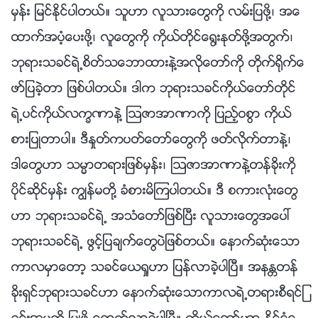
မွန္း ျမင္ႏိုင္ပါတယ္။ သူဟာ လူသားေတြကို လမ္းျပဖို႔၊ အေ
ထာက္အပံ့ေပးဖို႔၊ လူေတြကို ကိုယ္တိုင္ေ႐ြးႏုတ္ဖို႔အတြက္၊
ဘုရားသခင္ရဲ႕စိတ္သေဘာထားနဲ႔အလိုေတာ္ကို တိုက္႐ိုက္ေ
ဖာ္ျပခဲ့တာ ျဖစ္ပါတယ္။ ဒါက ဘုရားသခင္ကိုယ္ေတာ္တိုင္
ရဲ႕ပင္ကိုယ္လကၡဏာနဲ႔ ဩဇာအာဏာကို ျပည့္ဝစြာ ကိုယ္
စားျပဳတာပါ။ ဒီႏႈတ္ကပတ္ေတာ္ေတြကို ဖတ္လိုက္တာနဲ႔၊
ဒါေတြဟာ သမၼာတရားျဖစ္မွန္း၊ ဩဇာအာဏာနဲ႔တန္ခိုးကို
ပိုင္ဆိုင္မွန္း ကြၽန္မတို႔ ခံစားမိၾကပါတယ္။ ဒီ စကားလုံးေတြ
ဟာ ဘုရားသခင္ရဲ႕ အသံေတာ္ျဖစ္ၿပီး လူသားေတြအေပၚ
ဘုရားသခင္ရဲ႕ ဖြင့္ျပခ်က္ေတြပဲျဖစ္တယ္။ ေနာက္ဆုံးေသာ
ကာလမွာေတာ့ သခင္ေယရႈဟာ ျပန္လာခဲ့ပါၿပီ။ အနႏၲတန္
ခိုးရွင္ဘုရားသခင္ဟာ ေနာက္ဆုံးေသာကာလရဲ႕တရားစီရင္ျ