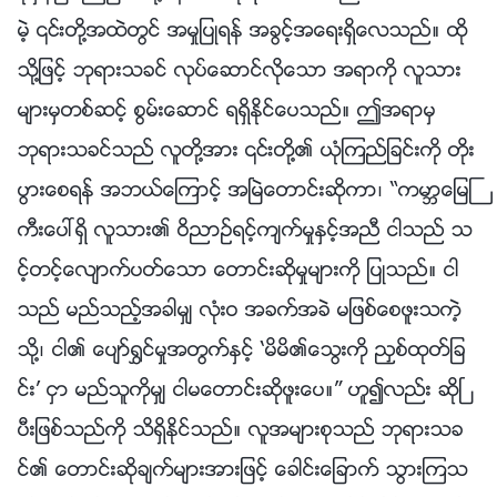
မဲ့ ၎တို႔အထဲတြင္ အမႈျပဳရန္ အခြင့္အေရးရွိေလသည္။ ထို
သို႔ျဖင့္ ဘုရားသခင္ လုပ္ေဆာင္လိုေသာ အရာကို လူသား
မ်ားမွတစ္ဆင့္ စြမ္းေဆာင္ ရရွိႏိုင္ေပသည္။ ဤအရာမွ
ဘုရားသခင္သည္ လူတို႔အား ၎တို႔၏ ယုံၾကည္ျခင္းကို တိုး
ပြားေစရန္ အဘယ္ေၾကာင့္ အၿမဲေတာင္းဆိုကာ၊ “ကမာၻေျမႀ
ကီးေပၚရွိ လူသား၏ ဝိညာဥ္ရင့္က်က္မႈႏွင့္အညီ ငါသည္ သ
င့္တင့္ေလ်ာက္ပတ္ေသာ ေတာင္းဆိုမႈမ်ားကို ျပဳသည္။ ငါ
သည္ မည္သည့္အခါမွ် လုံးဝ အခက္အခဲ မျဖစ္ေစဖူးသကဲ့
သို႔၊ ငါ၏ ေပ်ာ္႐ႊင္မႈအတြက္ႏွင့္ ‘မိမိ၏ေသြးကို ညႇစ္ထုတ္ျခ
င္း’ ငွာ မည္သူကိုမွ် ငါမေတာင္းဆိုဖူးေပ။” ဟူ၍လည္း ဆိုၿ
ပီးျဖစ္သည္ကို သိရွိႏိုင္သည္။ လူအမ်ားစုသည္ ဘုရားသခ
င္၏ ေတာင္းဆိုခ်က္မ်ားအားျဖင့္ ေခါင္းေျခာက္ သြားၾကသ