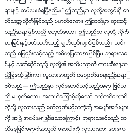
ဘယ့္ေၾကာင့္ ငါ၏ခ်စ္ျခင္းေမတၱာသည္ လူသား၏ အမုန္းတ
ရားႏွင့္ ဆပ္ေပးခံရၿပီနည္း။” ဤသည္မွာ လူတို႔အတြင္းရွိ ဓာ
တ္သတၱဳသိုက္ျဖစ္သည္ မဟုတ္ေလာ။ ဤသည္မွာ တူးသင့္
သည့္အရာျဖစ္သည္ မဟုတ္ေလာ။ ဤသည္မွာ လူတို႔ လိုက္
စားျခင္းႏွင့္ပတ္သက္သည့္ ခြၽတ္ယြင္းခ်က္ျဖစ္သည္။ ယင္း
သည္ ေျဖရွင္းသင့္သည့္ အဓိကျပႆနာျဖစ္ၿပီး၊ ဘုရားသခ
င္ႏွင့္ သက္ဆိုင္သည့္ လူတို႔၏ အသိပညာကို တားဆီးေနသ
ည့္ျခေသၤ့ျဖစ္ကာ၊ လူသားအတြက္ ပေပ်ာက္ေစရမည့္အရာျ
ဖစ္သည္— ဤသည္မွာ လုပ္ေဆာင္သင့္သည့္အရာ ျဖစ္သ
ည္ မဟုတ္ေလာ။ အဘယ္ေၾကာင့္ဆိုေသာ္ ဝက္တစ္ေကာင္
ကဲ့သို႔ လူသားသည္ မွတ္ဉာဏ္မရွိသကဲ့သို႔ အေပ်ာ္အပါးမ်ား
ကို အၿမဲ အငမ္းမရျဖစ္ေသာေၾကာင့္၊ ဘုရားသခင္သည္ သ
တိေမ့ျခင္းေရာဂါအတြက္ ေဆးဝါးကို လူသားအား ေပးေလ