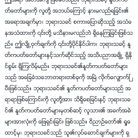
ဤအရာ အတိအက် ျဖစ္ေပသည္။ ဘုရားသခင့္ ႏႈတ္ကပ
တ္ေတာ္မ်ားကို လူတို႔ အဘယ္ေၾကာင့္ နားမလည္ရျခင္း၏
အခရာအခ်က္မွာ၊ ဘုရားသခင္ စကားေျပာဆိုသည့္ အသံေ
နအသံထားကို ၎တို႔ မသိနားမလည္ဘဲ ရွိေနၾကျခင္းျဖစ္သ
ည္။ ဤလ်ိဳ႕ဝွက္ခ်က္ကို ၎တို႔ပိုင္ႏိုင္ပါက၊ ဘုရားသခင့္ ႏႈ
တ္ကပတ္ေတာ္မ်ားႏွင့္သက္ဆိုင္သည့္ အသိပညာအခ်ိဳ႕ ရွိႏို
င္စြမ္း ရွိၾကလိမ့္မည္။ ဘုရားသခင္၏ႏႈတ္ကပတ္ေတာ္မ်ား
သည္ အေျခခံသေဘာတရားတစ္ခုကို အၿမဲ လိုက္ေလွ်ာက္ၿ
ပီးျဖစ္သည္။ ဘုရားသခင္၏ ႏႈတ္ကပတ္ေတာ္မ်ားသည္ အ
ရာရာျဖစ္ေၾကာင္းကို လူတို႔အား သိရွိေစျခင္းႏွင့္ ဘုရားသခ
င္၏ ႏႈတ္ကပတ္ေတာ္မ်ားမွတစ္ဆင့္ လူသား၏ အခက္အခဲ
မ်ားအားလုံးကို ေျဖရွင္းျခင္း ျဖစ္သည္။ ဝိညာဥ္ေတာ္၏ ရႈေ
ထာင့္မွ၊ ဘုရားသခင္သည္ သူ၏လုပ္ေဆာင္ခ်က္မ်ားကို ရွ