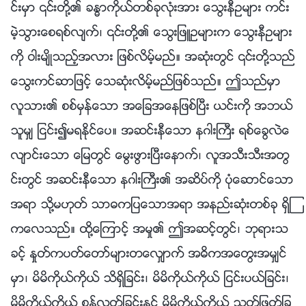
င္းမွာ ၎တို႔၏ ခႏၶာကိုယ္တစ္ခုလုံးအား ေသြးနီဥမ်ား ကင္း
မဲ့သြားေစရစ္လ်က္၊ ၎တို႔၏ ေသြးျဖဴဥမ်ားက ေသြးနီဥမ်ား
ကို ဝါးမ်ိဳသည့္အလား ျဖစ္လိမ့္မည္။ အဆုံးတြင္ ၎တို႔သည္
ေသြးကင္ဆာျဖင့္ ေသဆုံးလိမ့္မည္ျဖစ္သည္။ ဤသည္မွာ
လူသား၏ စစ္မွန္ေသာ အေျခအေနျဖစ္ၿပီး ယင္းကို အဘယ္
သူမွ် ျငင္း၍မရႏိုင္ေပ။ အဆင္းနီေသာ နဂါးႀကီး ရစ္ေခြလဲေ
လ်ာင္းေသာ ေျမတြင္ ေမြးဖြားၿပီးေနာက္၊ လူအသီးသီးအတြ
င္းတြင္ အဆင္းနီေသာ နဂါးႀကီး၏ အဆိပ္ကို ပုံေဆာင္ေသာ
အရာ သို႔မဟုတ္ သာဓကျပေသာအရာ အနည္းဆုံးတစ္ခု ရွိၾ
ကေလသည္။ ထို႔ေၾကာင့္ အမႈ၏ ဤအဆင့္တြင္၊ ဘုရားသ
ခင့္ ႏႈတ္ကပတ္ေတာ္မ်ားတေလွ်ာက္ အဓိကအေတြးအမွ်င္
မွာ၊ မိမိကိုယ္ကိုယ္ သိရွိျခင္း၊ မိမိကိုယ္ကိုယ္ ျငင္းပယ္ျခင္း၊
မိမိကိုယ္ကိုယ္ စြန႔္လႊတ္ျခင္းႏွင့္ မိမိကိုယ္ကိုယ္ သတ္ျဖတ္ျခ