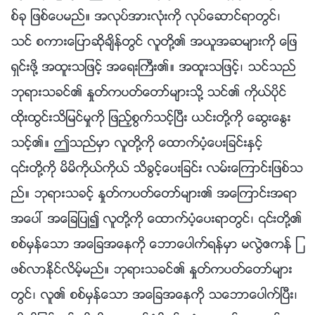
စ္ခု ျဖစ္ေပမည္။ အလုပ္အားလုံးကို လုပ္ေဆာင္ရာတြင္၊
သင္ စကားေျပာဆိုခ်ိန္တြင္ လူတို႔၏ အယူအဆမ်ားကို ေျဖ
ရွင္းဖို႔ အထူးသျဖင့္ အေရးႀကီး၏။ အထူးသျဖင့္၊ သင္သည္
ဘုရားသခင္၏ ႏႈတ္ကပတ္ေတာ္မ်ားသို႔ သင္၏ ကိုယ္ပိုင္
ထိုးထြင္းသိျမင္မႈကို ျဖည့္စြက္သင့္ၿပီး ယင္းတို႔ကို ေဆြးေႏြး
သင့္၏။ ဤသည္မွာ လူတို႔ကို ေထာက္ပံ့ေပးျခင္းႏွင့္
၎တို႔ကို မိမိကိုယ္ကိုယ္ သိခြင့္ေပးျခင္း လမ္းေၾကာင္းျဖစ္သ
ည္။ ဘုရားသခင့္ ႏႈတ္ကပတ္ေတာ္မ်ား၏ အေၾကာင္းအရာ
အေပၚ အေျချပဳ၍ လူတို႔ကို ေထာက္ပံ့ေပးရာတြင္၊ ၎တို႔၏
စစ္မွန္ေသာ အေျခအေနကို ေဘာေပါက္ရန္မွာ မလြဲဧကန္ ျ
ဖစ္လာႏိုင္လိမ့္မည္။ ဘုရားသခင္၏ ႏႈတ္ကပတ္ေတာ္မ်ား
တြင္၊ လူ၏ စစ္မွန္ေသာ အေျခအေနကို သေဘာေပါက္ၿပီး၊