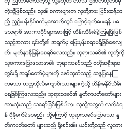
ကို ၾသဘာေပးသကဲ့သို႔ သို႔မဟုတ္ ဟာသ ျပဇာတ္တိုတစ္ခု
ကဲ့သို႔ျဖစ္သည္။ သူ၏ စကားမ်ားက လူတို႔အား ျပင္းထန္သ
ည့္ ညႇဥ္းပန္းႏွိပ္စက္မႈေအာက္တြင္ ေျဖာင့္ခ်က္ေပးရန္ ပေ
ဒသရာဇ္ အာဏာပိုင္မ်ားအားျဖင့္ ထိန္းသိမ္းခံခဲ့ၾကရၿပီးျဖစ္
သည့္အလား ၎တို႔၏ အရွက္မွ ေျပးပုန္းစရာမရွိျဖစ္ေစလ်
က္၊ မ်က္ႏွာနီျမန္းေစရစ္ေလသည္။ ဘုရားသခင္၏ လူတို႔ကို
သူစကားေျပာေသာအခါ၊ ဘုရားသခင္သည္ ဗဟိုအစိုးရအ
တြင္းရွိ အရႈပ္ေတာ္ပုံမ်ားကို ေဖာ္ထုတ္သည့္ ဆႏၵျပေနၾ
ကေသာ တကၠသိုလ္ေက်ာင္းသားမ်ားကဲ့သို႔ ထိန္းမႏိုင္သိမ္း
မရျဖစ္ၾကေလသည္။ ဘုရားသခင္၏ ႏႈတ္ကပတ္ေတာ္မ်ား
အားလုံးသည္ သေရာ္ျခင္းျဖစ္ပါက၊ လူတို႔အတြက္ လက္ခံရ
န္ ပိုမိုခက္ခဲေပမည္။ ထို႔ေၾကာင့္ ဘုရားသခင္ေျပာေသာ ႏႈ
တ္ကပတ္ေတာ္ မ်ားသည္ ႐ိုးစင္း၏။ ယင္းတို႔သည္ လူသား