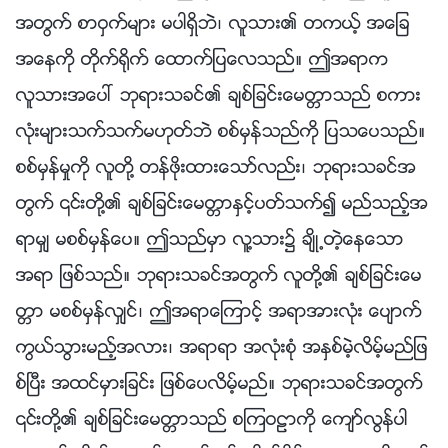
အတြက္ စာဝွက္မ်ား မပါရွိဘဲ၊ လူသား၏ တကယ့္ အေျခ
အေနကို တိုက္႐ိုက္ ေထာက္ျပေလသည္။ ဤအရာက
လူသားအေပၚ ဘုရားသခင္၏ ခ်စ္ျခင္းေမတၱာသည္ စကား
လုံးမ်ားသက္သက္မဟုတ္ဘဲ စစ္မွန္သည္ကို ျပသေပသည္။
စစ္မွန္မႈကို လူတို႔ တန္ဖိုးထားေသာ္လည္း၊ ဘုရားသခင္အ
တြက္ ၎တို႔၏ ခ်စ္ျခင္းေမတၱာႏွင့္ပတ္သက္၍ မည္သည့္အ
ရာမွ် မစစ္မွန္ေပ။ ဤသည္မွာ လူ႔သား၌ ခ်ိဳ႕တဲ့ေနေသာ
အရာ ျဖစ္သည္။ ဘုရားသခင္အတြက္ လူတို႔၏ ခ်စ္ျခင္းေမ
တၱာ မစစ္မွန္လွ်င္၊ ဤအရာေၾကာင့္ အရာအားလုံး ေပ်ာက္
ကြယ္သြားမည့္အလား၊ အရာရာ အလုံးစုံ အႏွစ္မဲ့လိမ့္မည္ျဖ
စ္ၿပီး အထင္မွားျခင္း ျဖစ္ေပလိမ့္မည္။ ဘုရားသခင္အတြက္
၎တို႔၏ ခ်စ္ျခင္းေမတၱာသည္ စၾကဝဠာကို ေက်ာ္လြန္ပါ