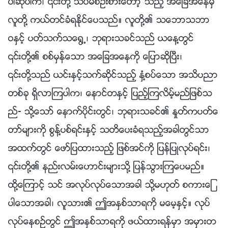
ပာဆိုပါက၊ ၎တို႔ သိပ္မစဥ္းစားေတာ့”သည့္ အေျခအေနမွ
လူတို႔ ကယ္တင္ခံရႏိုင္ေပသည္။ လူတို႔၏ သေဘာသဘာ
ဝႏွင့္ ပတ္သက္သေ႐ြ႕၊ ဘုရားသခင္သည္ ယေန႔တြင္
၎တို႔၏ စစ္မွန္ေသာ အေျခအေနကို ေျပာဆိုၿပီး၊
၎တို႔သည္ ယင္းႏွင့္သက္ဆိုင္သည့္ ႏွံ႔စပ္ေသာ အသိပညာ
တစ္ခု ရွိလာၾကပါက၊ ေနာင္တႏွင့္ ျပည့္ၾကလိမ့္မည္ျဖစ္သ
ည္- သို႔ေသာ္ ေနာက္ပိုင္းတြင္၊ ဘုရားသခင္၏ ႏႈတ္ကပတ္ေ
တာ္မ်ားကို စြန္႔ပစ္ရင္းႏွင့္ သတိေပးခံရသည့္အခါတြင္သာ
အထက္တြင္ ေဖာ္ျပထားသည့္ ျဖစ္အင္ကို ျပန္ျပဳလုပ္ရင္း၊
၎တို႔၏ နည္းလမ္းေဟာင္းမ်ားသို႔ ျပန္သြားၾကေပမည္။
ထို႔ေၾကာင့္ သင္ အလုပ္လုပ္ေသာအခါ သို႔မဟုတ္ စကားေျ
ပာေသာအခါ၊ လူသား၏ ဤအႏွစ္သာရကို မေမ့ႏွင့္။ လုပ္
လုပ္ေနစဥ္တြင္ ဤအႏွစ္သာရကို ဖယ္ထားရန္မွာ အမွားတ