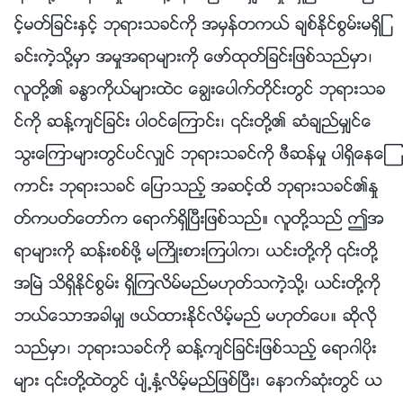
င့္မတ္ျခင္းႏွင့္ ဘုရားသခင္ကို အမွန္တကယ္ ခ်စ္ႏိုင္စြမ္းမရွိျ
ခင္းကဲ့သို႔မွာ အမႈအရာမ်ားကို ေဖာ္ထုတ္ျခင္းျဖစ္သည္မွာ၊
လူတို႔၏ ခႏၶာကိုယ္မ်ားထဲင ေခြၽးေပါက္တိုင္းတြင္ ဘုရားသခ
င္ကို ဆန႔္က်င္ျခင္း ပါဝင္ေၾကာင္း၊ ၎တို႔၏ ဆံခ်ည္မွ်င္ေ
သြးေၾကာမ်ားတြင္ပင္လွ်င္ ဘုရားသခင္ကို ဖီဆန္မႈ ပါရွိေနေၾ
ကာင္း ဘုရားသခင္ ေျပာသည့္ အဆင့္ထိ ဘုရားသခင္၏ႏႈ
တ္ကပတ္ေတာ္က ေရာက္ရွိၿပီးျဖစ္သည္။ လူတို႔သည္ ဤအ
ရာမ်ားကို ဆန္းစစ္ဖို႔ မႀကိဳးစားၾကပါက၊ ယင္းတို႔ကို ၎တို႔
အၿမဲ သိရွိႏိုင္စြမ္း ရွိၾကလိမ္မည္မဟုတ္သကဲ့သို႔၊ ယင္းတို႔ကို
ဘယ္ေသာအခါမွ် ဖယ္ထားႏိုင္လိမ့္မည္ မဟုတ္ေပ။ ဆိုလို
သည္မွာ၊ ဘုရားသခင္ကို ဆန႔္က်င္ျခင္းျဖစ္သည့္ ေရာဂါပိုး
မ်ား ၎တို႔ထဲတြင္ ပ်ံ႕ႏွံ႔လိမ့္မည္ျဖစ္ၿပီး၊ ေနာက္ဆုံးတြင္ ယ