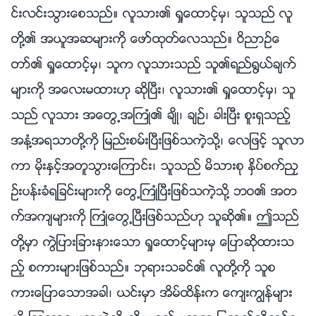
င္းလင္းသြားေစသည္။ လူသား၏ ရႈေထာင့္မွ၊ သူသည္ လူ
တို႔၏ အယူအဆမ်ားကို ေဖာ္ထုတ္ေလသည္။ ဝိညာဥ္ေ
တာ္၏ ရႈေထာင့္မွ၊ သူက လူသားသည္ သူ၏ရည္႐ြယ္ခ်က္
မ်ားကို အေလးမထားဟု ဆိုၿပီး၊ လူသား၏ ရႈေထာင့္မွ၊ သူ
သည္ လူသား အေတြ႕အႀကဳံ၏ ခ်ိဳ၊ ခ်ဥ္၊ ခါးၿပီး စူးရွသည့္
အနံ႔အရသာတို႔ကို ျမည္းစမ္းၿပီးျဖစ္သကဲ့သို႔၊ ေလျဖင့္ သူလာ
ကာ မိုးႏွင့္အတူသြားေၾကာင္း၊ သူသည္ မိသားစု ႏွိပ္စက္ညႇ
ဥ္းပန္းခံရျခင္းမ်ားကို ေတြ႕ႀကဳံၿပီးျဖစ္သကဲ့သို႔ ဘဝ၏ အတ
က္အက်မ်ားကို ႀကဳံေတြ႕ၿပီးျဖစ္သည္ဟု သူဆို၏။ ဤသည္
တို႔မွာ ကြဲျပားျခားနားေသာ ရႈေထာင့္မ်ားမွ ေျပာဆိုထားသ
ည့္ စကားမ်ားျဖစ္သည္။ ဘုရားသခင္၏ လူတို႔ကို သူစ
ကားေျပာေသာအခါ၊ ယင္းမွာ အိမ္ထိန္းက ေက်းကြၽန္မ်ား