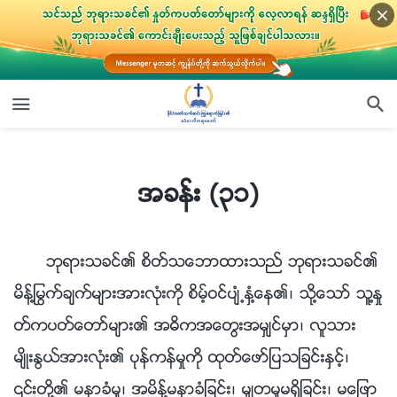
အခန္း (၃၁)
အခန္း (၃၁)
ဘုရားသခင္၏ စိတ္သေဘာထားသည္ ဘုရားသခင္၏
မိန႔္ႁမြက္ခ်က္မ်ားအားလုံးကို စိမ့္ဝင္ပ်ံ႕ႏွံ႔ေန၏၊ သို႔ေသာ္ သူ႔ႏႈ
တ္ကပတ္ေတာ္မ်ား၏ အဓိကအေတြးအမွ်င္မွာ၊ လူသား
မ်ိဳးႏြယ္အားလုံး၏ ပုန္ကန္မႈကို ထုတ္ေဖာ္ျပသျခင္းႏွင့္၊
၎တို႔၏ မနာခံမႈ၊ အမိန႔္မနာခံျခင္း၊ မွ်တမႈမရွိျခင္း၊ မေျဖာ