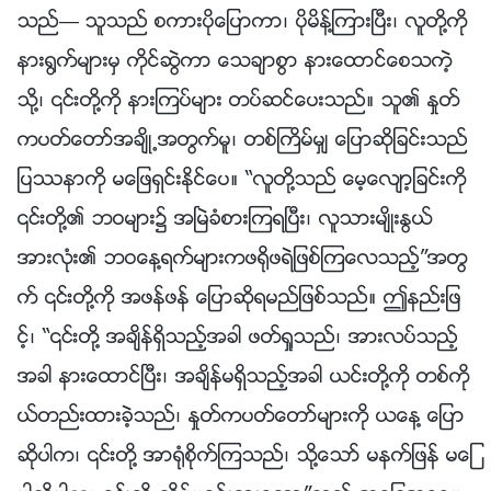
သည္— သူသည္ စကားပိုေျပာကာ၊ ပိုမိန႔္ၾကားၿပီး၊ လူတို႔ကို
နား႐ြက္မ်ားမွ ကိုင္ဆြဲကာ ေသခ်ာစြာ နားေထာင္ေစသကဲ့
သို႔၊ ၎တို႔ကို နားၾကပ္မ်ား တပ္ဆင္ေပးသည္။ သူ၏ ႏႈတ္
ကပတ္ေတာ္အခ်ိဳ႕အတြက္မူ၊ တစ္ႀကိမ္မွ် ေျပာဆိုျခင္းသည္
ျပႆနာကို မေျဖရွင္းႏိုင္ေပ။ “လူတို႔သည္ ေမ့ေလ်ာ့ျခင္းကို
၎တို႔၏ ဘဝမ်ား၌ အၿမဲခံစားၾကရၿပီး၊ လူသားမ်ိဳးႏြယ္
အားလုံး၏ ဘဝေန႔ရက္မ်ားကဖ႐ိုဖရဲျဖစ္ၾကေလသည့္”အတြ
က္ ၎တို႔ကို အဖန္ဖန္ ေျပာဆိုရမည္ျဖစ္သည္။ ဤနည္းျဖ
င့္၊ “၎တို႔ အခ်ိန္ရွိသည့္အခါ ဖတ္ရႈသည္၊ အားလပ္သည့္
အခါ နားေထာင္ၿပီး၊ အခ်ိန္မရွိသည့္အခါ ယင္းတို႔ကို တစ္ကို
ယ္တည္းထားခဲ့သည္၊ ႏႈတ္ကပတ္ေတာ္မ်ားကို ယေန႔ ေျပာ
ဆိုပါက၊ ၎တို႔ အာ႐ုံစိုက္ၾကသည္၊ သို႔ေသာ္ မနက္ျဖန္ မေျ