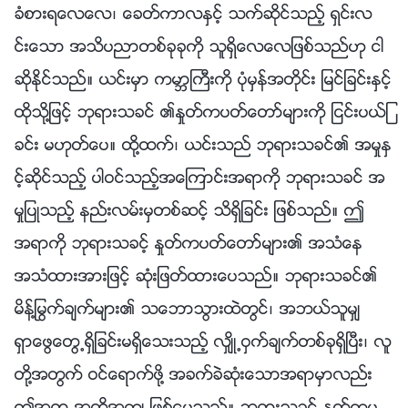
ခံစားရေလေလ၊ ေခတ္ကာလႏွင့္ သက္ဆိုင္သည့္ ရွင္းလ
င္းေသာ အသိပညာတစ္ခုခုကို သူရွိေလေလျဖစ္သည္ဟု ငါ
ဆိုႏိုင္သည္။ ယင္းမွာ ကမာၻႀကီးကို ပုံမွန္အတိုင္း ျမင္ျခင္းႏွင့္
ထိုသို႔ျဖင့္ ဘုရားသခင္ ၏ႏႈတ္ကပတ္ေတာ္မ်ားကို ျငင္းပယ္ျ
ခင္း မဟုတ္ေပ။ ထို႔ထက္၊ ယင္းသည္ ဘုရားသခင္၏ အမႈႏွ
င့္ဆိုင္သည့္ ပါဝင္သည့္အေၾကာင္းအရာကို ဘုရားသခင္ အ
မႈျပဳသည့္ နည္းလမ္းမွတစ္ဆင့္ သိရွိျခင္း ျဖစ္သည္။ ဤ
အရာကို ဘုရားသခင့္ ႏႈတ္ကပတ္ေတာ္မ်ား၏ အသံေန
အသံထားအားျဖင့္ ဆုံးျဖတ္ထားေပသည္။ ဘုရားသခင္၏
မိန႔္ႁမြက္ခ်က္မ်ား၏ သေဘာသြားထဲတြင္၊ အဘယ္သူမွ်
ရွာေဖြေတြ႕ရွိျခင္းမရွိေသးသည့္ လွ်ိဳ႕ဝွက္ခ်က္တစ္ခုရွိၿပီး၊ လူ
တို႔အတြက္ ဝင္ေရာက္ဖို႔ အခက္ခဲဆုံးေသာအရာမွာလည္း