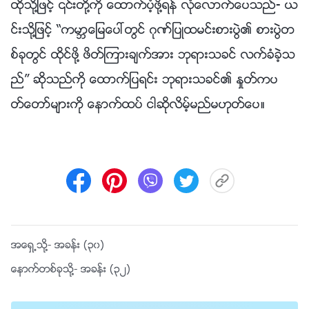
ထိုသို႔ျဖင့္ ၎တို႔ကို ေထာက္ပံ့ဖို႔ရန္ လုံေလာက္ေပသည္- ယ
င္းသို႔ျဖင့္ “ကမာၻေျမေပၚတြင္ ဂုဏ္ျပဳထမင္းစားပြဲ၏ စားပြဲတ
စ္ခုတြင္ ထိုင္ဖို႔ ဖိတ္ၾကားခ်က္အား ဘုရားသခင္ လက္ခံခဲ့သ
ည္” ဆိုသည္ကို ေထာက္ျပရင္း ဘုရားသခင္၏ ႏႈတ္ကပ
တ္ေတာ္မ်ားကို ေနာက္ထပ္ ငါဆိုလိမ့္မည္မဟုတ္ေပ။
အေရွ႕သို႔-
အခန္း (၃၀)
ေနာက္တစ္ခုသို႔-
အခန္း (၃၂)