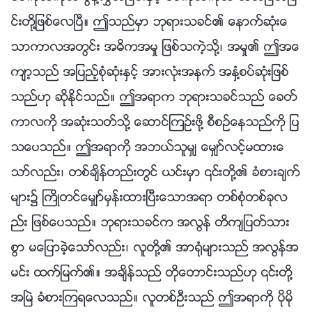
င္းတို႔ျဖစ္ေလၿပီ။ ဤသည္မွာ ဘုရားသခင္၏ ေနာက္ဆုံးေ
သာကာလအတြင္း အဓိကအမႈ ျဖစ္သကဲ့သို႔၊ အမႈ၏ ဤအေ
က်ာ့သည္ အျပည့္စုံဆုံးႏွင့္ အားလုံးအနက္ အႏွံ႔စပ္ဆုံးျဖစ္
သည္ဟု ဆိုႏိုင္သည္။ ဤအရာက ဘုရားသခင္သည္ ေခတ္
ကာလကို အဆုံးသတ္သို႔ ေဆာင္ၾကဥ္းဖို႔ စီစဥ္ေနသည္ကို ျပ
သေပသည္။ ဤအရာကို အဘယ္သူမွ် ေမွ်ာ္လင့္မထားေ
သာ္လည္း၊ တစ္ခ်ိန္တည္းတြင္ ယင္းမွာ ၎တို႔၏ ခံစားခ်က္
မ်ား၌ ႀကိဳတင္ေမွ်ာ္မွန္းထားၿပီးေသာအရာ တစ္စုံတစ္ခုလ
ည္း ျဖစ္ေပသည္။ ဘုရားသခင္က အလြန္ တိက်ျပတ္သား
စြာ မေျပာခဲ့ေသာ္လည္း၊ လူတို႔၏ အာ႐ုံမ်ားသည္ အလြန္အ
မင္း ထက္ျမက္၏။ အခ်ိန္သည္ တိုေတာင္းသည္ဟု ၎တို႔
အၿမဲ ခံစားၾကရေလသည္။ လူတစ္ဦးသည္ ဤအရာကို ပိုမို