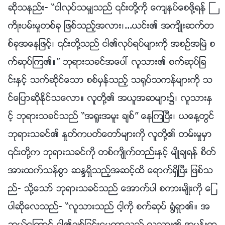
ဆိုသနည္း- “ငါလုပ္သမွ်သည္ ၎တို႔ကို ေက်နပ္ေစဖို႔ရန္ ႀ
ကိဳးပမ္းမႈတစ္ခု ျဖစ္သည့္အလား၊...ယင္း၏ အက်ိဳးဆက္တ
စ္ခုအေနျဖင့္၊ ၎တို႔သည္ ငါ၏လုပ္ရပ္မ်ားကို အစဥ္အၿမဲ စ
က္ဆုပ္ၾက၏။” ဘုရားသခင္အေပၚ လူသား၏ စက္ဆုပ္ျခ
င္းႏွင့္ သက္ဆိုင္ေသာ စစ္မွန္သည့္ သ႐ုပ္သကန္မ်ားကို သ
င္ေျပာဆိုႏိုင္သေလာ။ လူတို႔၏ အယူအဆမ်ား၌၊ လူသားႏွ
င့္ ဘုရားသခင္သည္ “အ႐ူးအမူး ခ်စ္” ေနၾကၿပီး၊ ယေန႔တြင္
ဘုရားသခင္၏ ႏႈတ္ကပတ္ေတာ္မ်ားကို လူတို႔၏ တမ္းမႈမွာ
၎တို႔က ဘုရားသခင္ကို တစ္က်ိဳက္တည္းႏွင့္ မ်ိဳခ်ရန္ စိတ္
အားထက္သန္စြာ ဆႏၵရွိသည့္အဆင့္ထိ ေရာက္ရွိၿပီး ျဖစ္သ
ည္- သို႔ေသာ္ ဘုရားသခင္သည္ ေအာက္ပါ စကားမ်ိဳးကို ေျ
ပာဆိုေလသည္- “လူသားသည္ ငါ့ကို စက္ဆုပ္ ႐ြံရွာ၏။ အ