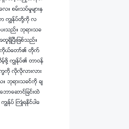
င္းေလ။ စမ္းသပ္မႈမ်ားႏွ
ကြၽန္ုပ္တို႔ကို လ
္အားေပးသည္။ ဘုရားသခ
 အတူရွိၿပီးျဖစ္သည္။
း။ ကိုယ္ေတာ္၏ တိုက္
္ဖို႔ ကြၽန္ုပ္၏ တာဝန္
ုကၡကို လိုလိုလားလား
ေလ။ ဘုရားသခင္ကို ခ်
္သေဘာေဆာင္ျခင္းထဲ
န္ုပ္ ႀကဳံရႏိုင္ပါေ