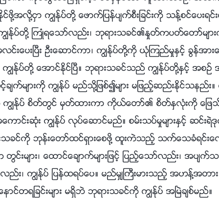
ိုင္ဖို႔အလို႔ငွာ ကြၽန္ုပ္တို႔ ေဖာက္ျပန္ပ်က္စီးျခင္းကို သန႔္စင္ေပးရ
ြာ ကြၽန္ုပ္တို႔ ႀကဳံရေသာ္လည္း၊ ဘုရားသခင္၏ႏႈတ္ကပတ္ေတာ္မ်ားက 
င္းေပးၿပီး ဦးေဆာင္ကာ၊ ကြၽန္ုပ္တို႔ကို ယုံၾကည္မႈႏွင့္ ခြန
ကြၽန္ုပ္တို႔ ေအာင္ႏိုင္ၿပီ။ ဘုရားသခင္သည္ ကြၽန္ုပ္တို႔ႏွင့္ အစဥ္
့္ခ်က္မ်ားကို ကြၽန္ုပ္ မည္သို႔ျဖစ္၍မ်ား မျဖည့္ဆည္းႏိုင္သနည္
 ကြၽန္ုပ္ စိတ္တြင္ မွတ္ထားကာ ကိုယ္ေတာ္၏ စိတ္ႏွလုံးကို ေျဖသိမ့
ကာင္းဆုံး ကြၽန္ုပ္ လုပ္ေဆာင္မည္။ စမ္းသပ္မႈမ်ားႏွင့္ ဆင္းရဲဒ
ရားသခင္ကို ဘုန္းေတာ္ထင္ရွားေစဖို႔ ထူးကဲသည့္ သက္ေသခံရင္း
းက တြင္းမ်ား၊ ေထာင္ေခ်ာက္မ်ားျဖင့္ ျပည့္ေသာ္လည္း၊ အပ်က
ာ္လည္း၊ ကြၽန္ုပ္ ျပန္ထရပ္ေပ။ မည္မွ်ႀကီးမားသည့္ အဟန႔္အတား ကြၽ
ေနာင္တရျခင္းမ်ား မရွိဘဲ ဘုရားသခင္ကို ကြၽန္ုပ္ အၿမဲခ်စ္မည္။