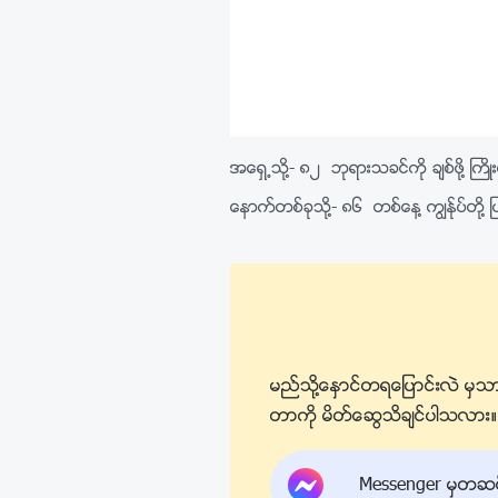
အေရွ႕သို႔-
၈၂ ဘုရားသခင္ကို ခ်စ္ဖို႔ ႀကိ
ေနာက္တစ္ခုသို႔-
၈၆ တစ္ေန႔ ကြၽန္ုပ္တို႔
မည္သို႔ေႏွာင္တရေျပာင္းလဲ မွသာ
တာကို မိတ္ေဆြသိခ်င္ပါသလား။ ကြ
Messenger မွတဆင့္ 