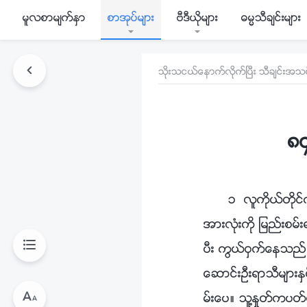
မူလစာမ်က္ႏွာ
စာအုပ္မ်ား
ဗီဒီယိုမ်ား
ဓမၼသီခ်င္းမ်ား
သိုးသငယ္ေနာက္လိုက္ၿပီး သီခ်င္းအသစ္
၈၄
၁ လူကိုယ္တိုင္က
အားလုံးကို ျမည္းစမ္း
ပီး ကြယ္ဝွက္ေနသည္
ေဆာင္းဦးရာသီမ်ားႏွ
မ္းေပ။ သူ႔ႏႈတ္ကပတ္