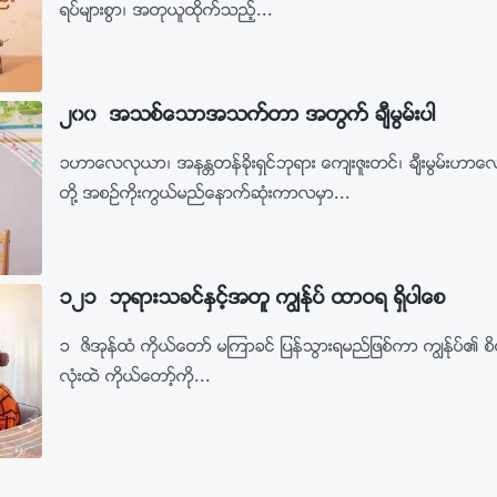
ရပ္မ်ားစြာ၊ အတုယူထိုက္သည့္...
၂၀၀ အသစ္ေသာအသက္တာ အတြက္ ခ်ီမြမ္းပါ
၁ဟာေလလုယာ၊ အနႏၲတန္ခိုးရွင္ဘုရား ေက်းဇူးတင္၊ ခ်ီးမြမ္းဟာေလလ
တို႔ အစဥ္ကိုးကြယ္မည္ေနာက္ဆုံးကာလမွာ...
၁၂၁ ဘုရားသခင္ႏွင့္အတူ ကြၽန္ုပ္ ထာဝရ ရွိပါေစ
၁ ဇိအုန္ထံ ကိုယ္ေတာ္ မၾကာခင္ ျပန္သြားရမည္ျဖစ္ကာ ကြၽန္ုပ္၏ စိတ္ႏ
လုံးထဲ ကိုယ္ေတာ့္ကို...