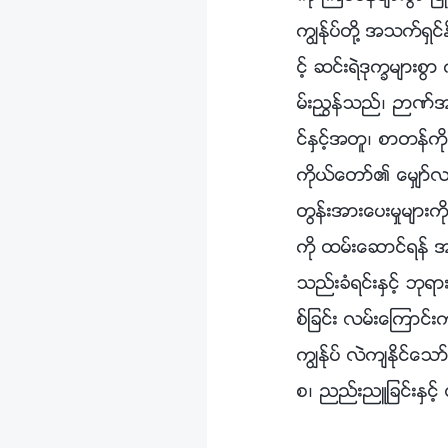
ကြၽန္ုပ္တို႔ အသက္ရွင္ႏ
င့္ ဆင္းရဲဒုကၡမ်ားစ
မ္းၫႊန္သည္၊ ဉာဏ္အလ
င္ႏွင့္အတူ၊ စာတန္ကို 
ကိုယ္ေတာ္၏ ေမွ်ာ္လင
တြန္းအားေပးမႈမ်ားကို
ကို ထမ္းေဆာင္ရန္ အေ
သည္းခံရင္းႏွင့္ ဘု
စ္ျခင္း လမ္းေၾကာင္
ကြၽန္ုပ္ လဲက်ႏိုင္ေသ
စ၊ ညည္းညဴျခင္းႏွင့္ 