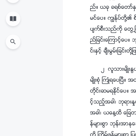
ည္။ ယခု ခရစ္ေတာ္ႏွင
မင္ေပ။ ကြၽန္ုပ္တို႔၏ 
ပ်က္စီးသည္ကို ေတြ႕ျ
ည္ျခင္းေၾကာင့္ေပ။ ဘု
င္းႏွင့္ ခ်ီးမြမ္းျခ
၂ လူသားမ်ိဳးႏြ
မ်ိဳးစုံ ႀကဳံရေပၿပီ။
တိုင္းဆမရႏိုင္ေပ။ အ
င့္သည့္အခါ၊ ဘုရားႏ
အခါ၊ ယေန႔ထိ ေျခတစ္လ
န္မ်ားစြာ ဘုန္းအာႏု
ကို ႀကိမ္ဖန္မ်ားစြာ