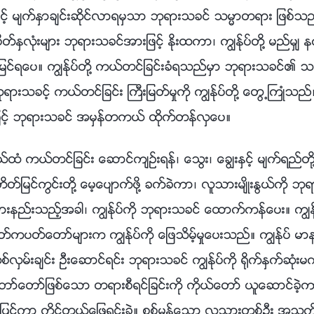
့္ မ်က္ႏွာခ်င္းဆိုင္လာရမွသာ ဘုရားသခင္ သမၼာတရား ျဖစ္သည္ကို
စိတ္ႏွလုံးမ်ား ဘုရားသခင္အားျဖင့္ ႏိုးထကာ၊ ကြၽန္ုပ္တို႔ မည္မွ် န
မင္ရေပ။ ကြၽန္ုပ္တို႔ ကယ္တင္ျခင္းခံရသည္မွာ ဘုရားသခင္၏ သည္းခ
ရားသခင့္ ကယ္တင္ျခင္း ႀကီးျမတ္မႈကို ကြၽန္ုပ္တို႔ ေတြ႕ႀကဳံသည္။ က
င္းတို႔ျဖင့္ ဘုရားသခင္ အမွန္တကယ္ ထိုက္တန္လွေပ။
ယ္ထံ ကယ္တင္ျခင္း ေဆာင္က်ဥ္းရန္၊ ေသြး၊ ေခြၽးႏွင့္ မ်က္ရည္တိ
 အတိတ္ျမင္ကြင္းတို႔ ေမ့ေပ်ာက္ဖို႔ ခက္ခဲကာ၊ လူသားမ်ိဳးႏြယ္ကို 
ားနည္းသည့္အခါ၊ ကြၽန္ုပ္ကို ဘုရားသခင္ ေထာက္ကန္ေပး။ ကြၽန္ု
ႈတ္ကပတ္ေတာ္မ်ားက ကြၽန္ုပ္ကို ေျဖသိမ့္မႈေပးသည္။ ကြၽန္ုပ္ 
ွမ္းခ်င္း ဦးေဆာင္ရင္း ဘုရားသခင္ ကြၽန္ုပ္ကို ႐ိုက္ႏွက္ဆုံးမက
ေဘာ္ေတာ္ျဖစ္ေသာ တရားစီရင္ျခင္းကို ကိုယ္ေတာ္ ယူေဆာင္ခဲ့ကာ၊
 ျပဳျပင္ကာ ကိုင္တြယ္ေျဖရွင္းခဲ့။ စစ္မွန္ေသာ လူသားတစ္ဦး အသက