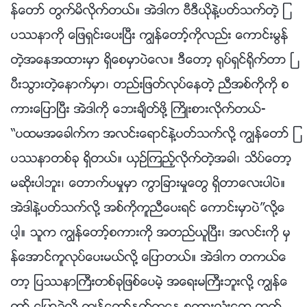
န္ေတာ္ တြက္မိလိုက္တယ္။ အဲဒါက ဗီဒီယိုနဲ႔ပတ္သက္တဲ့ ျ
ပႆနာကို ေျဖရွင္းေပးၿပီး ကြၽန္ေတာ့္ကိုလည္း ေကာင္းမြန္
တဲ့အေနအထားမွာ ရွိေစမွာပဲေလ။ ဒီေတာ့ ႐ုပ္ရွင္႐ိုက္တာ ၿ
ပီးသြားတဲ့ေနာက္မွာ၊ တည္းျဖတ္လုပ္ေနတဲ့ ညီအစ္ကိုကို စ
ကားေျပာၿပီး အဲဒါကို ေဘးခ်ိတ္ဖို႔ ႀကိဳးစားလိုက္တယ္-
“ပထမအေခါက္က အလင္းေရာင္နဲ႔ပတ္သက္လို႔ ကြၽန္ေတာ္ ျ
ပႆနာတစ္ခု ရွိတယ္။ ယွဥ္ၾကည့္လိုက္တဲ့အခါ၊ သိပ္ေတာ့
မဆိုးပါဘူး၊ ေတာက္ပမႈမွာ ကြာျခားမႈေတြ ရွိတာေလးပါပဲ။
အဲဒါနဲ႔ပတ္သက္လို႔ အစ္ကိုကူညီေပးရင္ ေကာင္းမွာပဲ”လို႔ေ
ပါ့။ သူက ကြၽန္ေတာ့္စကားကို အတည္ယူၿပီး၊ အလင္းကို မွ
န္ေအာင္ကူလုပ္ေပးမယ္လို႔ ေျပာတယ္။ အဲဒါက တကယ္ေ
တာ့ ျပႆနာႀကီးတစ္ခုျဖစ္ေပမဲ့ အေရးမႀကီးဘူးလို႔ ကြၽန္ေ