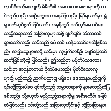
ကာင္ခိုးဝွက္ေနလ်က္ မိမိတို႔၏ အေသးစားအမွားမ်ားကို တ
ဝဲလည္လည္ အစဥ္ေတြးေတာေနၾကသည္။ ျမင္ရသည္မွာ ႐ြံ
ရွာစက္ဆုပ္ဖြယ္ ျဖစ္သည္။ အမွန္တြင္ သင္လုပ္ေဆာင္ေန
သည့္အရာသည္ အျခားလူမ်ားအဖို႔ ခ်က္ခ်င္း သိသာထင္
ရွားေသာ္လည္း သင္သည္ ေပၚတင္ ဟန္ေဆာင္ေနဆဲျဖစ္သ
ည္။ အျခားသူမ်ားအဖို႔ ယင္းမွာ လူျပက္တစ္ဦး ေဖ်ာ္ေျဖတင္
ဆက္ျခင္းကဲ့သို႔ ျဖစ္သည္။ ဤသည္မွာ မမိုက္မဲသေလာ။
ယင္းမွာ အမွန္တကယ္ မိုက္မဲေပသည္။ မိုက္မဲေသာလူ
မ်ား၌ မည္သည့္ ဉာဏ္ပညာမွ် မရွိေပ။ ေဒႆနာမည္မွ်ကို
၎တို႔ၾကားပါေစ ၎တို႔သည္ သမၼာတရားကို နားမလည္ဆဲျ
ဖစ္သည္၊ သို႔မဟုတ္ မည္သည့္အရာကိုမွ် အရွိအတိုင္း မျမင္
ဆဲျဖစ္သည္။ ၎တို႔သည္ အျခားလူတိုင္းႏွင့္ ကြဲျပားျခားနား