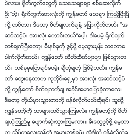
ပဲလား။ ႐ိုက္ကြက္ေတြကို ေသေသခ်ာခ်ာ စစ္ေဆးလိုက္
ဦး”တဲ့။ ႐ိုက္ကြက္အားလုံးကို ကြၽန္ေတာ္ ေသခ်ာ ၾကည့္ၿပီးၿပီ
လို႔ ထင္တာ၊ ဒီေတာ့ စိတ္ခ်လက္ခ်နဲ႔ ေျပာလိုက္တယ္၊ “အ
ဆင္သင့္ပဲ၊ အားလုံး ေကာင္းတယ္”ေပါ့။ ဒါေပမဲ့ ႐ိုက္ခ်က္
တစ္ခ်က္ၿပီးေတာ့၊ မီးႏွစ္ခုကို ဖြင့္ဖို႔ ေမ့သြားမွန္း သေဘာေ
ပါက္လိုက္တယ္။ ကြၽန္ေတာ္ ထိတ္ထိတ္ပ်ာပ်ာ ျဖစ္သြားတ
ယ္။ တစ္ခုခုေျပာခ်င္ေပမဲ့၊ ခ်ီတုံခ်တုံ ျဖစ္ခဲ့တယ္။ ကြၽန္ေ
တာ္ ေတြးေနတာက လူတိုင္းေရွ႕မွာ အားလုံး အဆင္သင့္ပဲ
လို႔ ကြၽန္ေတာ္ စိတ္ခ်လက္ခ် အခိုင္အမာေျပာခဲ့တာေလ၊
ဒီေတာ့ ကိုယ္မွားသြားတာကို ဝန္ခံလိုက္မယ္ဆိုရင္၊ သူတို႔
ကြၽန္ေတာ့္ကို ဘာမ်ားထင္သြားၾကမလဲ။ ကြၽန္ေတာ့္ကို စိတ္
ခ်ယုံၾကည္မႈ ေပ်ာက္ဆုံးသြားၾကမလား။ မီးေတြဖြင့္ဖို႔ ေမ့တာ
က သိပ္ကေလးဆန္တဲ့ အမွားတစ္ခုပဲ။ အဲဒါကို ဝန္ခံလိုက္ရ