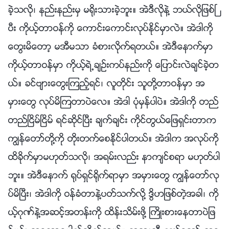
ခဲ့သလို၊ နည္းနည္းမွ မ႐ိုးသားခဲ့ဘူး။ အဲဒီလိုနဲ႔ ဘယ္လိုျဖစ္ၿ
ပီး ကိုယ့္တာဝန္ကို ေကာင္းေကာင္းလုပ္ႏိုင္မွာလဲ။ အဲဒါကို
ေတြးမိေတာ့ မအီမသာ ခံစားလိုက္ရတယ္။ အဲဒီေနာက္မွာ
ကိုယ့္တာဝန္မွာ ကိုယ့္ရဲ႕ခ်ဥ္းကပ္နည္းကို ေျပာင္းလဲခ်င္ခဲ့တ
ယ္။ ခင္ဗ်ားေတြးၾကည့္ရင္၊ လူတိုင္း သူတို႔တာဝန္မွာ အ
မွားေတြ လုပ္မိၾကတာပဲေလ။ အဲဒါ ပုံမွန္ပါပဲ။ အဲဒါကို တည္
တည္ၿငိမ္ၿငိမ္ ရင္ဆိုင္ၿပီး ခ်က္ခ်င္း ကိုင္တြယ္ေျဖရွင္းတာက
ကြၽန္ေတာ္တို႔ကို တိုးတက္ေစႏိုင္ပါတယ္။ အဲဒါက အလုပ္ကို
ထိခိုက္မွာမဟုတ္သလို၊ အရမ္းလည္း နာက်င္စရာ မဟုတ္ပါ
ဘူး။ အဲဒီေနာက္ ႐ုပ္ရွင္႐ိုက္ရာမွာ အမွားေတြ ကြၽန္ေတာ္လု
ပ္မိၿပီး၊ အဲဒါကို ဝန္ခံတာနဲ႔ပတ္သက္လို႔ ဒြိဟျဖစ္တဲ့အခါ၊ ကို
ယ့္ဂုဏ္နဲ႔အဆင့္အတန္းကို ထိန္းသိမ္းဖို႔ ႀကိဳးစားေနတာပဲျဖ