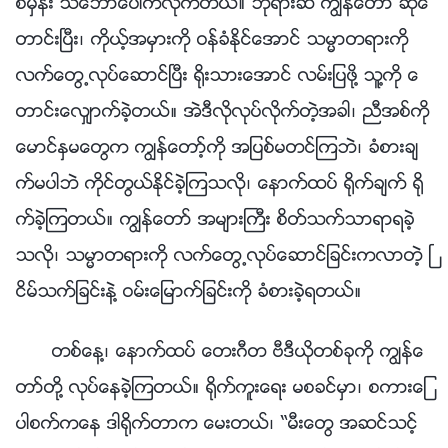
စ္မွန္း သေဘာေပါက္လိုက္တယ္။ ဘုရားဆီ ကြၽန္ေတာ္ ဆုေ
တာင္းၿပီး၊ ကိုယ့္အမွားကို ဝန္ခံႏိုင္ေအာင္ သမၼာတရားကို
လက္ေတြ႕လုပ္ေဆာင္ၿပီး ႐ိုးသားေအာင္ လမ္းျပဖို႔ သူ႔ကို ေ
တာင္းေလွ်ာက္ခဲ့တယ္။ အဲဒီလိုလုပ္လိုက္တဲ့အခါ၊ ညီအစ္ကို
ေမာင္ႏွမေတြက ကြၽန္ေတာ့္ကို အျပစ္မတင္ၾကဘဲ၊ ခံစားခ်
က္မပါဘဲ ကိုင္တြယ္ႏိုင္ခဲ့ၾကသလို၊ ေနာက္ထပ္ ႐ိုက္ခ်က္ ႐ို
က္ခဲ့ၾကတယ္။ ကြၽန္ေတာ္ အမ်ားႀကီး စိတ္သက္သာရာရခဲ့
သလို၊ သမၼာတရားကို လက္ေတြ႕လုပ္ေဆာင္ျခင္းကလာတဲ့ ၿ
ငိမ္သက္ျခင္းနဲ႔ ဝမ္းေျမာက္ျခင္းကို ခံစားခဲ့ရတယ္။
တစ္ေန႔၊ ေနာက္ထပ္ ေတးဂီတ ဗီဒီယိုတစ္ခုကို ကြၽန္ေ
တာ္တို႔ လုပ္ေနခဲ့ၾကတယ္။ ႐ိုက္ကူးေရး မစခင္မွာ၊ စကားေျ
ပာစက္ကေန ဒါ႐ိုက္တာက ေမးတယ္၊ “မီးေတြ အဆင္သင့္