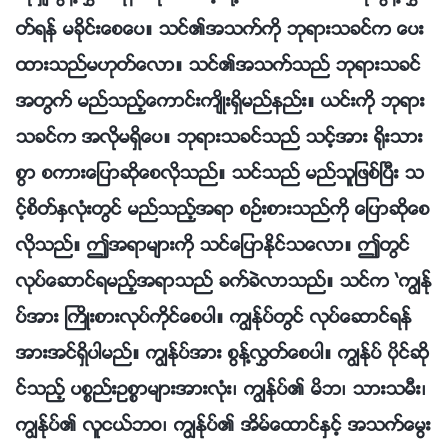
တ္ရန္ မခိုင္းေစေပ။ သင္၏အသက္ကို ဘုရားသခင္က ေပး
ထားသည္မဟုတ္ေလာ။ သင္၏အသက္သည္ ဘုရားသခင္
အတြက္ မည္သည့္ေကာင္းက်ိဳးရွိမည္နည္း။ ယင္းကို ဘုရား
သခင္က အလိုမရွိေပ။ ဘုရားသခင္သည္ သင့္အား ႐ိုးသား
စြာ စကားေျပာဆိုေစလိုသည္။ သင္သည္ မည္သူျဖစ္ၿပီး သ
င့္စိတ္ႏွလုံးတြင္ မည္သည့္အရာ စဥ္းစားသည္ကို ေျပာဆိုေစ
လိုသည္။ ဤအရာမ်ားကို သင္ေျပာႏိုင္သေလာ။ ဤတြင္
လုပ္ေဆာင္ရမည့္အရာသည္ ခက္ခဲလာသည္။ သင္က ‘ကြၽန္ု
ပ္အား ႀကိဳးစားလုပ္ကိုင္ေစပါ။ ကြၽန္ုပ္တြင္ လုပ္ေဆာင္ရန္
အားအင္ရွိပါမည္။ ကြၽန္ုပ္အား စြန္႔လႊတ္ေစပါ။ ကြၽန္ုပ္ ပိုင္ဆို
င္သည့္ ပစၥည္းဥစၥာမ်ားအားလုံး၊ ကြၽန္ုပ္၏ မိဘ၊ သားသမီး၊
ကြၽန္ုပ္၏ လူငယ္ဘဝ၊ ကြၽန္ုပ္၏ အိမ္ေထာင္ႏွင့္ အသက္ေမြး