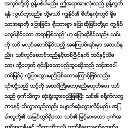
အလုပ္တို႔ကို စြန္႔ပစ္ပါမည္။ ဤအရာအားလုံးသည္ စြန္႔လႊတ္
ရန္ လြယ္ကူသည္။ သို႔ေသာ္ ကြၽန္ုပ္၏ စိတ္ႏွလုံးတြင္ ရွိေ
သာအရာကို ေျပာျခင္း၊ ႐ိုးသားစြာ ေျပာဆိုျခင္းတို႔မွာ ကြၽန္ုပ္
မလုပ္ႏိုင္ေသာ အရာျဖစ္သည္’ ဟု ေျပာဆိုႏိုင္သည္။ ယင္း
ကို သင္ မလုပ္ေဆာင္ႏိုင္သည့္ အေၾကာင္းရင္းမွာ အဘယ္န
ည္း။ သင္လုပ္ေဆာင္သည္ႏွင့္တစ္ၿပိဳင္နက္ သင္ႏွင့္သိေ
သာ၊ သို႔မဟုတ္ ရင္းႏွီးေသာမည္သူမဆိုသည္ သင့္အေပၚ
ထင္ျမင္ပုံ ကြဲျပားသြားမည္ျဖစ္ေသာေၾကာင့္ျဖစ္သည္။
၎တို႔သည္ သင့္ကို အထင္ႀကီးေတာ့မည္မဟုတ္ေပ။ သင္
သည္ ဂုဏ္သိကၡာ ဆုံးရႈံးသြားမည္ျဖစ္ၿပီး သင္၏ စ႐ိုက္လကၡ
ဏာႏွင့္ သိကၡာသည္လည္း ေပ်ာက္ဆုံးသြားလိမ့္မည္။ အျ
ခားလူတို႔၏ အျမင္တြင္ရွိေသာ သင္၏ ျမင့္မားေသာ ဂုဏ္အ
ဆင့္အတန္းႏွင့္ သိကၡာတို႔သည္ တည္ရွိေတာ့မည္မဟုတ္ေ