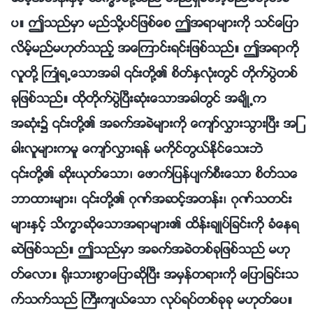
ပ။ ဤသည္မွာ မည္သို႔ပင္ျဖစ္ေစ ဤအရာမ်ားကို သင္ေျပာ
လိမ့္မည္မဟုတ္သည့္ အေၾကာင္းရင္းျဖစ္သည္။ ဤအရာကို
လူတို႔ ႀကဳံရ႕ေသာအခါ ၎တို႔၏ စိတ္ႏွလုံးတြင္ တိုက္ပြဲတစ္
ခုျဖစ္သည္။ ထိုတိုက္ပြဲၿပီးဆုံးေသာအခါတြင္ အခ်ိဳ႕က
အဆုံး၌ ၎တို႔၏ အခက္အခဲမ်ားကို ေက်ာ္လႊားသြားၿပီး အျ
ခားလူမ်ားကမူ ေက်ာ္လႊားရန္ မကိုင္တြယ္ႏိုင္ေသးဘဲ
၎တို႔၏ ဆိုးယုတ္ေသာ၊ ေဖာက္ျပန္ပ်က္စီးေသာ စိတ္သေ
ဘာထားမ်ား၊ ၎တို႔၏ ဂုဏ္အဆင့္အတန္း၊ ဂုဏ္သတင္း
မ်ားႏွင့္ သိကၡာဆိုေသာအရာမ်ား၏ ထိန္းခ်ဳပ္ျခင္းကို ခံေနရ
ဆဲျဖစ္သည္။ ဤသည္မွာ အခက္အခဲတစ္ခုျဖစ္သည္ မဟု
တ္ေလာ။ ႐ိုးသားစြာေျပာဆိုၿပီး အမွန္တရားကို ေျပာျခင္းသ
က္သက္သည္ ႀကီးက်ယ္ေသာ လုပ္ရပ္တစ္ခုခု မဟုတ္ေပ။