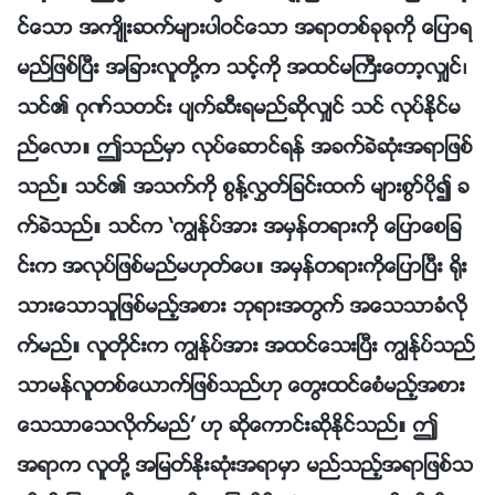
င္ေသာ အက်ိဳးဆက္မ်ားပါဝင္ေသာ အရာတစ္ခုခုကို ေျပာရ
မည္ျဖစ္ၿပီး အျခားလူတို႔က သင့္ကို အထင္မႀကီးေတာ့လွ်င္၊
သင္၏ ဂုဏ္သတင္း ပ်က္ဆီးရမည္ဆိုလွ်င္ သင္ လုပ္ႏိုင္မ
ည္ေလာ။ ဤသည္မွာ လုပ္ေဆာင္ရန္ အခက္ခဲဆုံးအရာျဖစ္
သည္။ သင္၏ အသက္ကို စြန္႔လႊတ္ျခင္းထက္ မ်ားစြာ္ပို၍ ခ
က္ခဲသည္။ သင္က ‘ကြၽန္ုပ္အား အမွန္တရားကို ေျပာေစျခ
င္းက အလုပ္ျဖစ္မည္မဟုတ္ေပ။ အမွန္တရားကိုေျပာၿပီး ႐ိုး
သားေသာသူျဖစ္မည့္အစား ဘုရားအတြက္ အေသသာခံလို
က္မည္။ လူတိုင္းက ကြၽန္ုပ္အား အထင္ေသးၿပီး ကြၽန္ုပ္သည္
သာမန္လူတစ္ေယာက္ျဖစ္သည္ဟု ေတြးထင္ေစံမည့္အစား
ေသသာေသလိုက္မည္’ ဟု ဆိုေကာင္းဆိုႏိုင္သည္။ ဤ
အရာက လူတို႔ အျမတ္ႏိုးဆုံးအရာမွာ မည္သည့္အရာျဖစ္သ