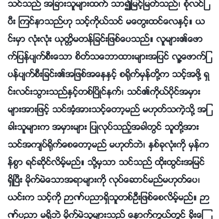
သင္သည္ အျခားသူမ်ားထက္ သာ၍ျမင့္ျမတ္သည္၊ စုံလင္ၿ
ပီး ၾကင္နာသည္ဟု သင့္ကိုယ္သင္ မေတြးထင္ေလႏွင့္။ ယ
င္းမွာ လုံးလုံး ယုတၱိမတန္ျခင္းျဖစ္ေပသည္။ လူမ်ား၏ေဖာ
က္ျပန္ပ်က္စီးေသာ စိတ္သ‌ေဘာထားမ်ားအျပင္ လူ႔ေဖာက္ျ
ပန္ပ်က္စီးျခင္း၏အျဖစ္အေနႏွင့္ စ႐ိုက္မွန္တို႔က သင့္အဖို႔ ရွ
င္းလင္းသြားသည္ႏွင့္တစ္ၿပိဳင္နက္၊ သင္၏ကိုယ္ပိုင္အမွား
မ်ားအားျဖင့္ သင္အံ့အားသင့္ေတာ့မည္ မဟုတ္သကဲ့သို႔ အျ
ခားသူမ်ားက အမွားမ်ား ျပဳလုပ္သည့္အခါတြင္ သူတို႔အား
သင္အက်ပ္႐ိုက္ေစေတာ့မည္ မဟုတ္ဘဲ၊ ႏွစ္ခုလုံးကို မွန္က
န္စြာ ရင္ဆိုင္လိမ့္မည္။ သို႔မွသာ သင္သည္ ထိုးထြင္းအျမင္
ရွိၿပီး မိုက္မဲေသာအရာမ်ားကို လုပ္ေဆာင္မည္မဟုတ္ေပ၊
ယင္းက သင့္ကို ဉာဏ္ပညာရွိသူတစ္ဦးျဖစ္ေစလိမ့္မည္။ ဉာ
ဏ္ပညာ မရွိဘဲ မိုက္မဲသူမ်ားသည္ ေနာက္ကြယ္တြင္ ခိုးေၾ