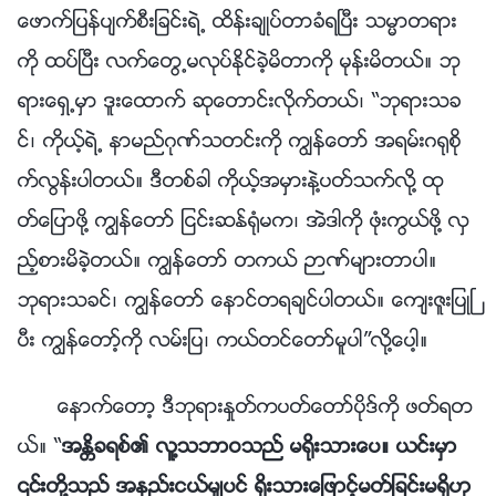
ေဖာက္ျပန္ပ်က္စီးျခင္းရဲ႕ ထိန္းခ်ဳပ္တာခံရၿပီး သမၼာတရား
ကို ထပ္ၿပီး လက္ေတြ႕မလုပ္ႏိုင္ခဲ့မိတာကို မုန္းမိတယ္။ ဘု
ရားေရွ႕မွာ ဒူးေထာက္ ဆုေတာင္းလိုက္တယ္၊ “ဘုရားသခ
င္၊ ကိုယ့္ရဲ႕ နာမည္ဂုဏ္သတင္းကို ကြၽန္ေတာ္ အရမ္းဂ႐ုစို
က္လြန္းပါတယ္။ ဒီတစ္ခါ ကိုယ့္အမွားနဲ႔ပတ္သက္လို႔ ထု
တ္ေျပာဖို႔ ကြၽန္ေတာ္ ျငင္းဆန္႐ုံမက၊ အဲဒါကို ဖုံးကြယ္ဖို႔ လွ
ည့္စားမိခဲ့တယ္။ ကြၽန္ေတာ္ တကယ္ ဉာဏ္မ်ားတာပါ။
ဘုရားသခင္၊ ကြၽန္ေတာ္ ေနာင္တရခ်င္ပါတယ္။ ေက်းဇူးျပဳၿ
ပီး ကြၽန္ေတာ့္ကို လမ္းျပ၊ ကယ္တင္ေတာ္မူပါ”လို႔ေပါ့။
ေနာက္ေတာ့ ဒီဘုရားႏႈတ္ကပတ္ေတာ္ပိုဒ္ကို ဖတ္ရတ
ယ္။ “
အႏၲိခရစ္၏ လူ႔သဘာဝသည္ မ႐ိုးသားေပ။ ယင္းမွာ
၎တို႔သည္ အနည္းငယ္မွ်ပင္ ႐ိုးသားေျဖာင့္မတ္ျခင္းမရွိဟု