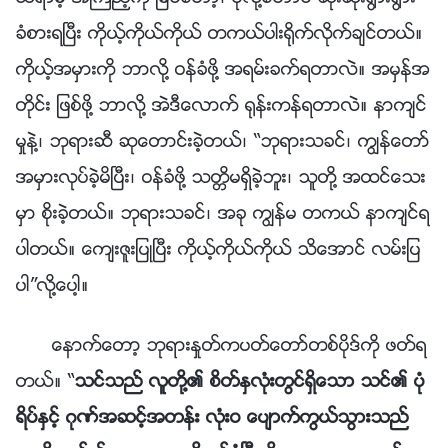
ခံစားရၿပီး ကိုယ့္ကိုယ္ကိုယ္ တကယ္ပါး႐ိုက္လိုက္ခ်င္တယ္။
ကိုယ့္အမွားကို ဘာလို႔ ဝန္ခံဖို႔ အရမ္းခက္ရတာလဲ။ အမွန္အ
တိုင္း ျဖစ္ဖို႔ ဘာလို႔ အဲဒီေလာက္ ႐ုန္းကန္ရတာလဲ။ နာက်င္
မႈနဲ႔၊ ဘုရားဆီ ဆုေတာင္းခဲ့တယ္၊ “ဘုရားသခင္၊ ကြၽန္ေတာ္
အမွားလုပ္ခဲ့မိၿပီး၊ ဝန္ခံဖို႔ သတၱိမရွိခဲ့ဘူး၊ သူတို႔ အထင္ေသး
မွာ စိုးခဲ့တယ္။ ဘုရားသခင္၊ အခု ကြၽန္မ တကယ္ နာက်င္ရ
ပါတယ္။ ေက်းဇူးျပဳၿပီး ကိုယ့္ကိုယ္ကိုယ္ သိေအာင္ လမ္းျပ
ပါ”လို႔ေပါ့။
ေနာက္ေတာ့ ဘုရားႏႈတ္ကပတ္ေတာ္တစ္ပိုဒ္ကို ဖတ္ရ
တယ္။ “
သင္သည္ လူတို႔၏ စိတ္ႏွလုံးတြင္ရွိေသာ သင္၏ ပုံ
ရိပ္ႏွင့္ ဂုဏ္အဆင့္အတန္း လုံးဝ ေပ်ာက္ကြယ္သြားသည္