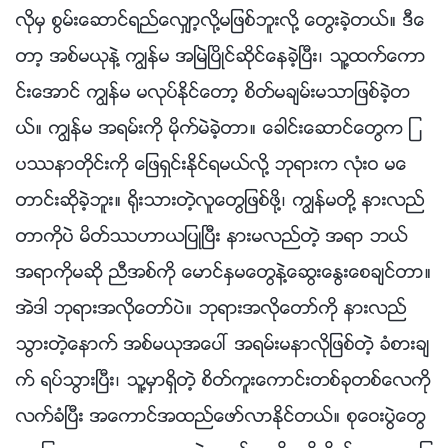
လိုမွ စြမ္းေဆာင္ရည္ေလွ်ာ့လို႔မျဖစ္ဘူးလို႔ ေတြးခဲ့တယ္။ ဒီေ
တာ့ အစ္မယုနဲ႔ ကြၽန္မ အၿမဲၿပိဳင္ဆိုင္ေနခဲ့ၿပီး၊ သူ႔ထက္ေကာ
င္းေအာင္ ကြၽန္မ မလုပ္ႏိုင္ေတာ့ စိတ္မခ်မ္းမသာျဖစ္ခဲ့တ
ယ္။ ကြၽန္မ အရမ္းကို မိုက္မဲခဲ့တာ။ ေခါင္းေဆာင္ေတြက ျ
ပႆနာတိုင္းကို ေျဖရွင္းႏိုင္ရမယ္လို႔ ဘုရားက လုံးဝ မေ
တာင္းဆိုခဲ့ဘူး။ ႐ိုးသားတဲ့လူေတြျဖစ္ဖို႔၊ ကြၽန္မတို႔ နားလည္
တာကိုပဲ မိတ္ႆဟာယျပဳၿပီး နားမလည္တဲ့ အရာ ဘယ္
အရာကိုမဆို ညီအစ္ကို ေမာင္ႏွမေတြနဲ႔ေဆြးေႏြးေစခ်င္တာ။
အဲဒါ ဘုရားအလိုေတာ္ပဲ။ ဘုရားအလိုေတာ္ကို နားလည္
သြားတဲ့ေနာက္ အစ္မယုအေပၚ အရမ္းမနာလိုျဖစ္တဲ့ ခံစားခ်
က္ ရပ္သြားၿပီး၊ သူ႔မွာရွိတဲ့ စိတ္ကူးေကာင္းတစ္ခုတစ္ေလကို
လက္ခံၿပီး အေကာင္အထည္ေဖာ္လာႏိုင္တယ္။ စုေဝးပြဲေတြ