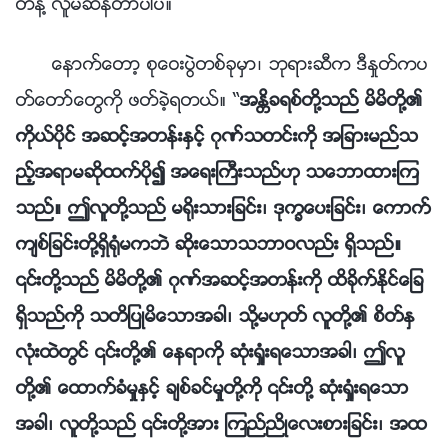
တ္နဲ႔ လူမဆန္တာပါပဲ။
ေနာက္ေတာ့ စုေဝးပြဲတစ္ခုမွာ၊ ဘုရားဆီက ဒီႏႈတ္ကပ
တ္ေတာ္ေတြကို ဖတ္ခဲ့ရတယ္။ “
အႏၲိခရစ္တို႔သည္ မိမိတို႔၏
ကိုယ္ပိုင္ အဆင့္အတန္းႏွင့္ ဂုဏ္သတင္းကို အျခားမည္သ
ည့္အရာမဆိုထက္ပို၍ အေရးႀကီးသည္ဟု သေဘာထားၾက
သည္။ ဤလူတို႔သည္ မ႐ိုးသားျခင္း၊ ဒုကၡေပးျခင္း၊ ေကာက္
က်စ္ျခင္းတို႔ရွိ႐ုံမကဘဲ ဆိုးေသာသဘာဝလည္း ရွိသည္။
၎တို႔သည္ မိမိတို႔၏ ဂုဏ္အဆင့္အတန္းကို ထိခိုက္ႏိုင္ေျခ
ရွိသည္ကို သတိျပဳမိေသာအခါ၊ သို႔မဟုတ္ လူတို႔၏ စိတ္ႏွ
လုံးထဲတြင္ ၎တို႔၏ ေနရာကို ဆုံးရႈံးရေသာအခါ၊ ဤလူ
တို႔၏ ေထာက္ခံမႈႏွင့္ ခ်စ္ခင္မႈတို႔ကို ၎တို႔ ဆုံးရႈံးရေသာ
အခါ၊ လူတို႔သည္ ၎တို႔အား ၾကည္ညိဳေလးစားျခင္း၊ အထ