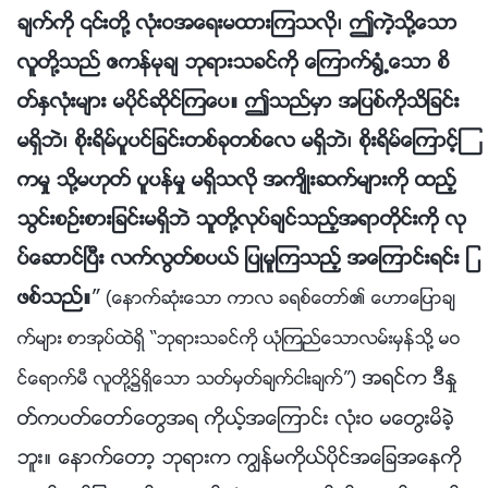
ခ်က္ကို ၎တို႔ လုံးဝအေရးမထားၾကသလို၊ ဤကဲ့သို႔ေသာ
လူတို႔သည္ ဧကန္မုခ် ဘုရားသခင္ကို ေၾကာက္႐ြံ႕ေသာ စိ
တ္ႏွလုံးမ်ား မပိုင္ဆိုင္ၾကေပ။ ဤသည္မွာ အျပစ္ကိုသိျခင္း
မရွိဘဲ၊ စိုးရိမ္ပူပင္ျခင္းတစ္ခုတစ္ေလ မရွိဘဲ၊ စိုးရိမ္ေၾကာင့္ၾ
ကမႈ သို႔မဟုတ္ ပူပန္မႈ မရွိသလို အက်ိဳးဆက္မ်ားကို ထည့္
သြင္းစဥ္းစားျခင္းမရွိဘဲ သူတို႔လုပ္ခ်င္သည့္အရာတိုင္းကို လု
ပ္ေဆာင္ၿပီး လက္လြတ္စပယ္ ျပဳမူၾကသည့္ အေၾကာင္းရင္း ျ
ဖစ္သည္။
”
(ေနာက္ဆုံးေသာ ကာလ ခရစ္ေတာ္၏ ေဟာေျပာခ်
က္မ်ား စာအုပ္ထဲရွိ “ဘုရားသခင္ကို ယုံၾကည္ေသာလမ္းမွန္သို႔ မဝ
အရင္က ဒီႏႈ
င္ေရာက္မီ လူတို႔၌ရွိေသာ သတ္မွတ္ခ်က္ငါးခ်က္”)
တ္ကပတ္ေတာ္ေတြအရ ကိုယ့္အေၾကာင္း လုံးဝ မေတြးမိခဲ့
ဘူး။ ေနာက္ေတာ့ ဘုရားက ကြၽန္မကိုယ္ပိုင္အေျခအေနကို