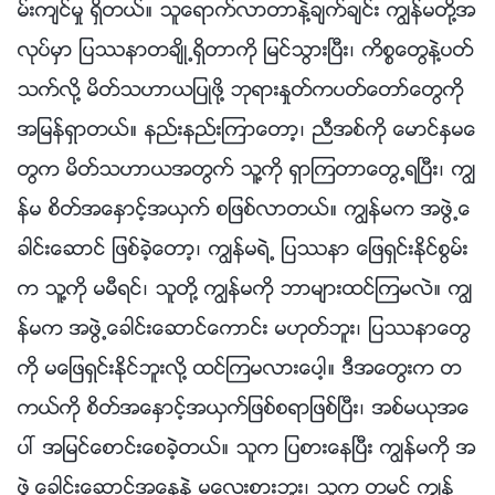
မ္းက်င္မႈ ရွိတယ္။ သူေရာက္လာတာနဲ႔ခ်က္ခ်င္း ကြၽန္မတို႔အ
လုပ္မွာ ျပႆနာတခ်ိဳ႕ရွိတာကို ျမင္သြားၿပီး၊ ကိစၥေတြနဲ႔ပတ္
သက္လို႔ မိတ္သဟာယျပဳဖို႔ ဘုရားႏႈတ္ကပတ္ေတာ္ေတြကို
အျမန္ရွာတယ္။ နည္းနည္းၾကာေတာ့၊ ညီအစ္ကို ေမာင္ႏွမေ
တြက မိတ္သဟာယအတြက္ သူ႔ကို ရွာၾကတာေတြ႕ရၿပီး၊ ကြၽ
န္မ စိတ္အေႏွာင့္အယွက္ စျဖစ္လာတယ္။ ကြၽန္မက အဖြဲ႕ေ
ခါင္းေဆာင္ ျဖစ္ခဲ့ေတာ့၊ ကြၽန္မရဲ႕ ျပႆနာ ေျဖရွင္းႏိုင္စြမ္း
က သူ႔ကို မမီရင္၊ သူတို႔ ကြၽန္မကို ဘာမ်ားထင္ၾကမလဲ။ ကြၽ
န္မက အဖြဲ႕ေခါင္းေဆာင္ေကာင္း မဟုတ္ဘူး၊ ျပႆနာေတြ
ကို မေျဖရွင္းႏိုင္ဘူးလို႔ ထင္ၾကမလားေပါ့။ ဒီအေတြးက တ
ကယ္ကို စိတ္အေႏွာင့္အယွက္ျဖစ္စရာျဖစ္ၿပီး၊ အစ္မယုအေ
ပၚ အျမင္ေစာင္းေစခဲ့တယ္။ သူက ျပစားေနၿပီး ကြၽန္မကို အ
ဖြဲ႕ေခါင္းေဆာင္အေနနဲ႔ မေလးစားဘူး၊ သူက တမင္ ကြၽန္