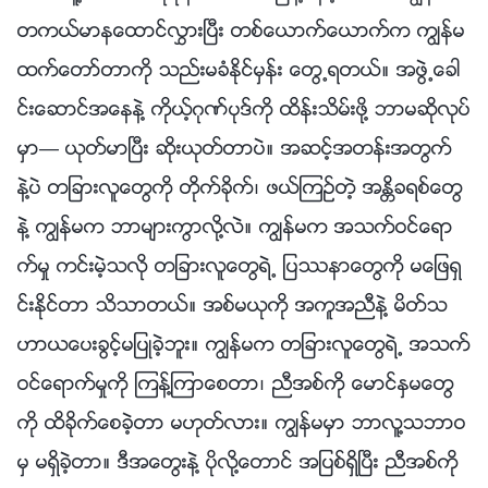
တကယ္မာနေထာင္လႊားၿပီး တစ္ေယာက္ေယာက္က ကြၽန္မ
ထက္ေတာ္တာကို သည္းမခံႏိုင္မွန္း ေတြ႕ရတယ္။ အဖြဲ႕ေခါ
င္းေဆာင္အေနနဲ႔ ကိုယ့္ဂုဏ္ပုဒ္ကို ထိန္းသိမ္းဖို႔ ဘာမဆိုလုပ္
မွာ— ယုတ္မာၿပီး ဆိုးယုတ္တာပဲ။ အဆင့္အတန္းအတြက္
နဲ႔ပဲ တျခားလူေတြကို တိုက္ခိုက္၊ ဖယ္ၾကဥ္တဲ့ အႏၲိခရစ္ေတြ
နဲ႔ ကြၽန္မက ဘာမ်ားကြာလို႔လဲ။ ကြၽန္မက အသက္ဝင္ေရာ
က္မႈ ကင္းမဲ့သလို တျခားလူေတြရဲ႕ ျပႆနာေတြကို မေျဖရွ
င္းႏိုင္တာ သိသာတယ္။ အစ္မယုကို အကူအညီနဲ႔ မိတ္သ
ဟာယေပးခြင့္မျပဳခဲ့ဘူး။ ကြၽန္မက တျခားလူေတြရဲ႕ အသက္
ဝင္ေရာက္မႈကို ၾကန႔္ၾကာေစတာ၊ ညီအစ္ကို ေမာင္ႏွမေတြ
ကို ထိခိုက္ေစခဲ့တာ မဟုတ္လား။ ကြၽန္မမွာ ဘာလူ႔သဘာဝ
မွ မရွိခဲ့တာ။ ဒီအေတြးနဲ႔ ပိုလို႔ေတာင္ အျပစ္ရွိၿပီး ညီအစ္ကို