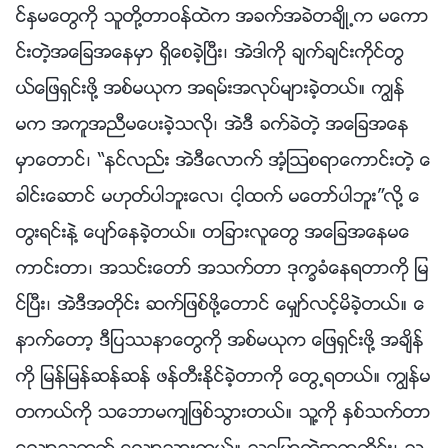
င္ႏွမေတြကို သူတို႔တာဝန္ထဲက အခက္အခဲတခ်ိဳ႕က မေကာ
င္းတဲ့အေျခအေနမွာ ရွိေစခဲ့ၿပီး၊ အဲဒါကို ခ်က္ခ်င္းကိုင္တြ
ယ္ေျဖရွင္းဖို႔ အစ္မယုက အရမ္းအလုပ္မ်ားခဲ့တယ္။ ကြၽန္
မက အကူအညီမေပးခဲ့သလို၊ အဲဒီ ခက္ခဲတဲ့ အေျခအေန
မွာေတာင္၊ “နင္လည္း အဲဒီေလာက္ အံ့ဩစရာေကာင္းတဲ့ ေ
ခါင္းေဆာင္ မဟုတ္ပါဘူးေလ၊ ငါ့ထက္ မေတာ္ပါဘူး”လို႔ ေ
တြးရင္းနဲ႔ ေပ်ာ္ေနခဲ့တယ္။ တျခားလူေတြ အေျခအေနမေ
ကာင္းတာ၊ အသင္းေတာ္ အသက္တာ ဒုကၡခံေနရတာကို ျမ
င္ၿပီး၊ အဲဒီအတိုင္း ဆက္ျဖစ္ဖို႔ေတာင္ ေမွ်ာ္လင့္မိခဲ့တယ္။ ေ
နာက္ေတာ့ ဒီျပႆနာေတြကို အစ္မယုက ေျဖရွင္းဖို႔ အခ်ိန္
ကို ျမန္ျမန္ဆန္ဆန္ ဖန္တီးႏိုင္ခဲ့တာကို ေတြ႕ရတယ္။ ကြၽန္မ
တကယ္ကို သေဘာမက်ျဖစ္သြားတယ္။ သူ႔ကို ႏွစ္သက္တာ