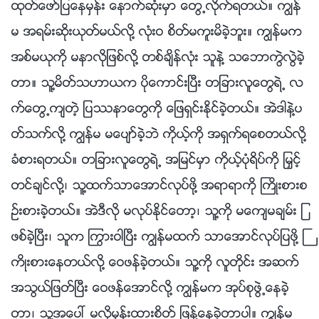
ထုတ္ေဖာ္ျပေနမွန္း ေနာက္ဆုံးမွာ ေတြ႕လိုက္ရတယ္။ ကြၽန္
မ အရမ္းဆိုးယုတ္မယ္လို႔ လုံးဝ စိတ္မကူးမိခဲ့ဘူး။ ကြၽန္မက
အစ္မယုကို မနာလိုျဖစ္လို႔ တစ္ခ်ိန္လုံး သူနဲ႔ သေဘာကြဲလြဲခဲ့
တာ။ သူ႔မိတ္သဟာယက ပိုေကာင္းၿပီး တျခားလူေတြရဲ႕ လ
က္ေတြ႕က်တဲ့ ျပႆနာေတြကို ေျဖရွင္းႏိုင္ခဲ့တယ္။ အဲဒါနဲ႔ပ
တ္သက္လို႔ ကြၽန္မ မေပ်ာ္ခဲ့ဘဲ ကိုယ့္ကို အရွက္ရေစတယ္လို႔
ခံစားရတယ္။ တျခားလူေတြရဲ႕ အျမင္မွာ ကိုယ့္ပုံရိပ္ကို ျမႇင့္
တင္ခ်င္လို႔၊ သူ႔ထက္သာေအာင္လုပ္ဖို႔ အရာရာကို ႀကိဳးစားစ
ဥ္းစားခဲ့တယ္။ အဲဒီလို မလုပ္ႏိုင္ေတာ့၊ သူ႔ကို မေက်မခ်မ္း ျ
ဖစ္ခဲ့ၿပီး၊ သူက ႂကြားဝါၿပီး ကြၽန္မထက္ သာေအာင္လုပ္ျပဖို႔ ႀ
ကိဳးစားေနတယ္လို႔ ေဝဖန္ခဲ့တယ္။ သူ႔ကို လူတိုင္း အဆက္
အသြယ္ျဖတ္ၿပီး ေဝဖန္ေအာင္လို႔ ကြၽန္မက အုပ္စုဖြဲ႕ေနခဲ့
တာ၊ သူ႔အေပၚ မလိုမုန္းထားစိတ္ ျဖန႔္ေနခဲ့တာပါ။ ကြၽန္မ