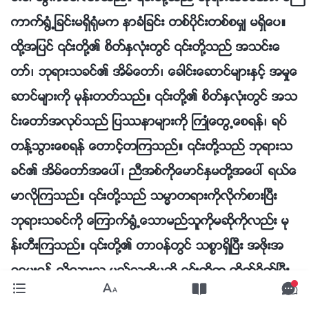
ကာက္႐ြံ႕ျခင္းမရွိ႐ုံမက နာခံျခင္း တစ္ပိုင္းတစ္စမွ် မရွိေပ။
ထို႔အျပင္ ၎တို႔၏ စိတ္ႏွလုံးတြင္ ၎တို႔သည္ အသင္းေ
တာ္၊ ဘုရားသခင္၏ အိမ္ေတာ္၊ ေခါင္းေဆာင္မ်ားႏွင့္ အမႈေ
ဆာင္မ်ားကို မုန္းတတ္သည္။ ၎တို႔၏ စိတ္ႏွလုံးတြင္ အသ
င္းေတာ္အလုပ္သည္ ျပႆနာမ်ားကို ႀကဳံေတြ႕ေစရန္၊ ရပ္
တန္႔သြားေစရန္ ေတာင့္တၾကသည္။ ၎တို႔သည္ ဘုရားသ
ခင္၏ အိမ္ေတာ္အေပၚ၊ ညီအစ္ကိုေမာင္ႏွမတို႔အေပၚ ရယ္ေ
မာလိုၾကသည္။ ၎တို႔သည္ သမၼာတရားကိုလိုက္စားၿပီး
ဘုရားသခင္ကို ေၾကာက္႐ြံ႕ေသာမည္သူကိုမဆိုကိုလည္း မု
န္းတီးၾကသည္။ ၎တို႔၏ တာဝန္တြင္ သစၥာရွိၿပီး အဖိုးအ
ခေပးရန္ လိုလားသူ မည္သူကိုမဆို ၎တို႔က တိုက္ခိုက္ၿပီး
ေလွာင္ေျပာင္ၾကသည္။ ဤသည္မွာ အႏၲိခရစ္တစ္ေယာ