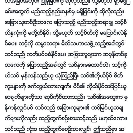
ယ္အျမင္အတိုင္း ျပဳမူျခင္းကို ဆိုလိုသည္။ သို႔မဟုတ္ ရွာေဖြျ
ခင္းအတြက္ မည္သည့္နည္းစနစ္မွ မရွိျခင္းကို ဆိုလိုသည္။
အျခားသူတစ္ဦးတေလ ေျပာသည့္ မည္သည့္အရာမွ် သင့္စိ
တ္ႏွလုံးကို မတို႔ထိႏိုင္၊ သို႔မဟုတ္ သင့္စိတ္ကို မေျပာင္းလဲႏို
င္ေပ။ သင့္ကို သမၼာတရား မိတ္သဟာယဖြဲ႕သည့္အခါတြင္
သင္သည္ လက္ပင္မခံႏိုင္ေပ။ အျခားလူမ်ားက အမွန္တစ္ခု
တေလကို ေျပာသည့္အခါတြင္ သင္နားမေထာင္ဘဲ၊ သင့္ကို
ယ္သင္ မွန္ကန္သည္ဟု ယုံၾကည္ၿပီး သင္၏ကိုယ္ပိုင္ စိတ္
ကူးမ်ားကို ဖက္တြယ္ထားလ်က္၊ မိမိ၏ ကိုယ္ပိုင္ထင္ျမင္ယူ
ဆခ်က္မ်ားကိုသာ ဆုပ္ကိုင္ထားသည္။ သင္၏အေတြးက မွ
န္ကန္လွ်င္ပင္ သင္သည္ အျခားလူမ်ား၏ ထင္ျမင္ယူဆခ်
က္မ်ားကိုလည္း ထည့္တြက္စဥ္းစားသင့္သည္ မဟုတ္ေလာ။
သင္သည္ လုံးဝ ထည့္တြက္မစဥ္းစားလွ်င္၊ ဤသည္မွာ အ