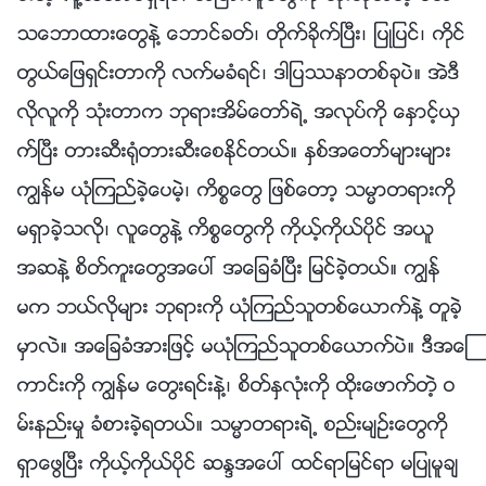
သေဘာထားေတြနဲ႔ ေဘာင္ခတ္၊ တိုက္ခိုက္ၿပီး၊ ျပဳျပင္၊ ကိုင္
တြယ္ေျဖရွင္းတာကို လက္မခံရင္၊ ဒါျပႆနာတစ္ခုပဲ။ အဲဒီ
လိုလူကို သုံးတာက ဘုရားအိမ္ေတာ္ရဲ႕ အလုပ္ကို ေႏွာင့္ယွ
က္ၿပီး တားဆီး႐ုံတားဆီးေစႏိုင္တယ္။ ႏွစ္အေတာ္မ်ားမ်ား
ကြၽန္မ ယုံၾကည္ခဲ့ေပမဲ့၊ ကိစၥေတြ ျဖစ္ေတာ့ သမၼာတရားကို
မရွာခဲ့သလို၊ လူေတြနဲ႔ ကိစၥေတြကို ကိုယ့္ကိုယ္ပိုင္ အယူ
အဆနဲ႔ စိတ္ကူးေတြအေပၚ အေျခခံၿပီး ျမင္ခဲ့တယ္။ ကြၽန္
မက ဘယ္လိုမ်ား ဘုရားကို ယုံၾကည္သူတစ္ေယာက္နဲ႔ တူခဲ့
မွာလဲ။ အေျခခံအားျဖင့္ မယုံၾကည္သူတစ္ေယာက္ပဲ။ ဒီအေၾ
ကာင္းကို ကြၽန္မ ေတြးရင္းနဲ႔၊ စိတ္ႏွလုံးကို ထိုးေဖာက္တဲ့ ဝ
မ္းနည္းမႈ ခံစားခဲ့ရတယ္။ သမၼာတရားရဲ႕ စည္းမ်ဥ္းေတြကို
ရွာေဖြၿပီး ကိုယ့္ကိုယ္ပိုင္ ဆႏၵအေပၚ ထင္ရာျမင္ရာ မျပဳမူခ်