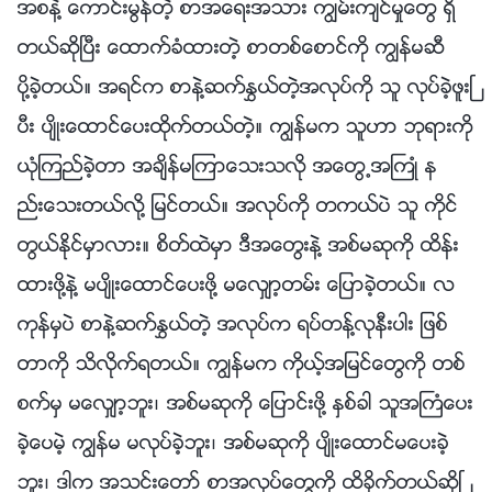
အစနဲ႔ ေကာင္းမြန္တဲ့ စာအေရးအသား ကြၽမ္းက်င္မႈေတြ ရွိ
တယ္ဆိုၿပီး ေထာက္ခံထားတဲ့ စာတစ္ေစာင္ကို ကြၽန္မဆီ
ပို႔ခဲ့တယ္။ အရင္က စာနဲ႔ဆက္ႏႊယ္တဲ့အလုပ္ကို သူ လုပ္ခဲ့ဖူးၿ
ပီး ပ်ိဳးေထာင္ေပးထိုက္တယ္တဲ့။ ကြၽန္မက သူဟာ ဘုရားကို
ယုံၾကည္ခဲ့တာ အခ်ိန္မၾကာေသးသလို အေတြ႕အႀကဳံ န
ည္းေသးတယ္လို႔ ျမင္တယ္။ အလုပ္ကို တကယ္ပဲ သူ ကိုင္
တြယ္ႏိုင္မွာလား။ စိတ္ထဲမွာ ဒီအေတြးနဲ႔ အစ္မဆုကို ထိန္း
ထားဖို႔နဲ႔ မပ်ိဳးေထာင္ေပးဖို႔ မေလွ်ာ့တမ္း ေျပာခဲ့တယ္။ လ
ကုန္မွပဲ စာနဲ႔ဆက္ႏႊယ္တဲ့ အလုပ္က ရပ္တန႔္လုနီးပါး ျဖစ္
တာကို သိလိုက္ရတယ္။ ကြၽန္မက ကိုယ့္အျမင္ေတြကို တစ္
စက္မွ မေလွ်ာ့ဘူး၊ အစ္မဆုကို ေျပာင္းဖို႔ ႏွစ္ခါ သူအႀကံေပး
ခဲ့ေပမဲ့ ကြၽန္မ မလုပ္ခဲ့ဘူး၊ အစ္မဆုကို ပ်ိဳးေထာင္မေပးခဲ့
ဘူး၊ ဒါက အသင္းေတာ္ စာအလုပ္ေတြကို ထိခိုက္တယ္ဆိုၿ