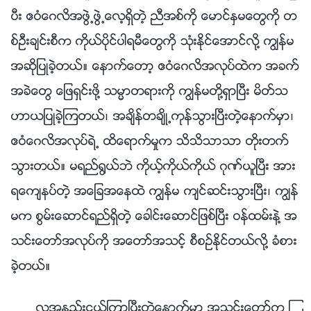
ပီး ဧဝံေဂလိအဖြဲ႕ဖြဲ႕ေလ့ရွိတဲ့ ညီအစ္ကို ေမာင္ႏွမေတြကို တ
စ္ဦးခ်င္းစီက ကိုယ္ပိုင္ပါရမီေတြကို သုံးႏိုင္ေအာင္လို႔ ကြၽန္မ
အဆိုျပဳခဲ့တယ္။ ေနာက္ေတာ့ ဧဝံေဂလိအလုပ္ထဲက အခက္
အခဲေတြ ေျဖရွင္းဖို႔ သမၼာတရားကို ကြၽန္မတို႔ရွာၿပီး မိတ္သ
ဟာယျပဳခဲ့ၾကတယ္၊ အခ်ိန္တခ်ိဳ႕ကုန္သြားၿပီးတဲ့ေနာက္မွာ၊
ဧဝံေဂလိအလုပ္ရဲ႕ ထိေရာက္မႈက သိသိသာသာ တိုးတက္
သြားတယ္။ မရည္႐ြယ္ဘဲ ကိုယ့္ကိုယ္ကိုယ္ ဂုဏ္ယူၿပီး အား
ရေက်နပ္တဲ့ အေျခအေနထဲ ကြၽန္မ က်င္ဆင္းသြားၿပီး၊ ကြၽန္
မက စြမ္းေဆာင္ရည္ရွိတဲ့ ေခါင္းေဆာင္ျဖစ္ၿပီး ဝန္ထမ္းနဲ႔ အ
သင္းေတာ္အလုပ္ကို အေတာ္အသင့္ စီစဥ္ႏိုင္တယ္လို႔ ခံစား
ခဲ့တယ္။
လအနည္းငယ္ၾကာၿပီးတဲ့ေနာက္မွာ အသင္းေတာ္က ၾ