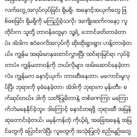
လက္ေတြ႕အလုပ္လုပ္ျခင္း ရွိမရွိ၊ အေႏွာင့္အယွက္ေတြ ျဖ
စ္ေစျခင္း ရွိမရွိကို မၾကည့္ခဲ့သလို၊ အက်ိဳးဆက္ကေနာ့ လူ
တိုင္းက သူတို႔ တာဝန္ေတြမွာ သူ႔ရဲ႕ ေဘာင္ခတ္တာခံတာ
ပဲ။ အဲဒါက ဧဝံေဂလိအလုပ္ကို ဆိုးဆိုး႐ြား႐ြား ဟန႔္တားခဲ့တ
ယ္။ ကြၽန္မ အရမ္းမာနေထာင္လႊားၿပီး ထင္ရာျမင္ရာ လုပ္ခဲ့
တာပဲ။ ကြၽန္မတာဝန္ကို ဘယ္လိုမ်ား ထမ္းေဆာင္ေနခဲ့တာ
လဲ။ ကြၽန္မက ေႏွာင့္ယွက္၊ တားဆီးေနတာ၊ မေကာင္းမႈလု
ပ္ၿပီး ဘုရားကို ခုခံေနခဲ့တာ၊ အဲဒါကို ဘုရားက မုန္းတီး၊ စ
က္ဆုပ္တယ္။ ဒါကို သတိျပဳမိတာနဲ႔ တစ္ခဏၾကာ မေၾကာ
က္ဘဲမေနႏိုင္ခဲ့ဘူး၊ ဒါေၾကာင့္ ေနာင္တရဖို႔ ဘုရားဆီ အျမန္
ဆုေတာင္းခဲ့တယ္၊ မမွန္ကန္တဲ့ ကိုယ့္ရဲ႕ အေျခအေနနဲ႔ အျမ
င္ေတြကို ေျပာင္းလဲၿပီး လူေတြကို အသုံးျပဳတဲ့ စည္းမ်ဥ္းေတြ