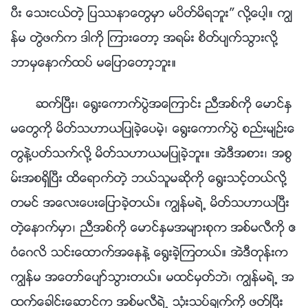
ပီး ေသးငယ္တဲ့ ျပႆနာေတြမွာ မပိတ္မိရဘူး” လို႔ေပါ့။ ကြၽ
န္မ တြဲဖက္က ဒါကို ၾကားေတာ့ အရမ္း စိတ္ပ်က္သြားလို႔
ဘာမွေနာက္ထပ္ မေျပာေတာ့ဘူး။
ဆက္ၿပီး၊ ေ႐ြးေကာက္ပြဲအေၾကာင္း ညီအစ္ကို ေမာင္ႏွ
မေတြကို မိတ္သဟာယျပဳခဲ့ေပမဲ့၊ ေ႐ြးေကာက္ပြဲ စည္းမ်ဥ္းေ
တြနဲ႔ပတ္သက္လို႔ မိတ္သဟာယမျပဳခဲ့ဘူး။ အဲဒီအစား၊ အစြ
မ္းအစရွိၿပီး ထိေရာက္တဲ့ ဘယ္သူမဆိုကို ေ႐ြးသင့္တယ္လို႔
တမင္ အေလးေပးေျပာခဲ့တယ္။ ကြၽန္မရဲ႕ မိတ္သဟာယၿပီး
တဲ့ေနာက္မွာ၊ ညီအစ္ကို ေမာင္ႏွမအမ်ားစုက အစ္မလီကို ဧ
ဝံေဂလိ သင္းေထာက္အေနနဲ႔ ေ႐ြးခဲ့ၾကတယ္။ အဲဒီတုန္းက
ကြၽန္မ အေတာ္ေပ်ာ္သြားတယ္။ မထင္မွတ္ဘဲ၊ ကြၽန္မရဲ႕ အ
ထက္ေခါင္းေဆာင္က အစ္မလီရဲ႕ သုံးသပ္ခ်က္ကို ဖတ္ၿပီး