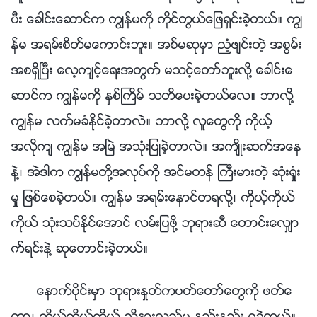
ပီး ေခါင္းေဆာင္က ကြၽန္မကို ကိုင္တြယ္ေျဖရွင္းခဲ့တယ္။ ကြၽ
န္မ အရမ္းစိတ္မေကာင္းဘူး။ အစ္မဆုမွာ ညံ့ဖ်င္းတဲ့ အစြမ္း
အစရွိၿပီး ေလ့က်င့္ေရးအတြက္ မသင့္ေတာ္ဘူးလို႔ ေခါင္းေ
ဆာင္က ကြၽန္မကို ႏွစ္ႀကိမ္ သတိေပးခဲ့တယ္ေလ။ ဘာလို႔
ကြၽန္မ လက္မခံႏိုင္ခဲ့တာလဲ။ ဘာလို႔ လူေတြကို ကိုယ့္
အလိုက် ကြၽန္မ အၿမဲ အသုံးျပဳခဲ့တာလဲ။ အက်ိဳးဆက္အေန
နဲ႔၊ အဲဒါက ကြၽန္မတို႔အလုပ္ကို အင္မတန္ ႀကီးမားတဲ့ ဆုံးရႈံး
မႈ ျဖစ္ေစခဲ့တယ္။ ကြၽန္မ အရမ္းေနာင္တရလို႔၊ ကိုယ့္ကိုယ္
ကိုယ္ သုံးသပ္ႏိုင္ေအာင္ လမ္းျပဖို႔ ဘုရားဆီ ေတာင္းေလွ်ာ
က္ရင္းနဲ႔ ဆုေတာင္းခဲ့တယ္။
ေနာက္ပိုင္းမွာ ဘုရားႏႈတ္ကပတ္ေတာ္ေတြကို ဖတ္ေ