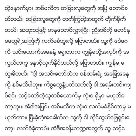
တဲ့ေနာက္မွာ၊ အစ္မလီက တျခားလူေတြကို အၿမဲ ေဘာင္ခ
တ္တယ္၊ တျခားလူေတြကို တက္ႂကြတဲ့အတြက္ တိုက္ခိုက္
တယ္၊ အထူးသျဖင့္ မာနေထာင္လႊားၿပီး၊ ညီအစ္ကို ေမာင္ႏွ
မေတြရဲ႕အႀကံကို လက္မခံဘူးလို႔ ေျပာတယ္။ သူ႔ကို ဧဝံေဂ
လိ သင္းေထာက္အေနနဲ႔ ေ႐ြးတာက ကြၽန္မတို႔အလုပ္ကို အ
လြယ္တကူ ေႏွာင့္ယွက္ႏိုင္တယ္လို႔ ေျပာတယ္။ ကြၽန္မ ေ
တြးမိတယ္၊ “ငါ့ အသင္းေတာ္ထဲက ဝန္ထမ္းရဲ႕ အေျခအေန
ကို နင္မသိပါဘူး။ ကိစၥေတြနဲ႔ပတ္သက္လို႔ ငါ အရမ္းတင္းက်
ပ္ရင္၊ သင့္ေတာ္တဲ့သူတစ္ေယာက္မွ လုံးဝ ရွိမွာ မဟုတ္ေ
တာ့ဘူး။ အဲဒါအျပင္၊ အစ္မလီက လုံးဝ လက္မခံႏိုင္တာမွ မ
ဟုတ္တာ။ ၿပီးခဲ့တဲ့အေခါက္က သူ႔ကို ငါ ကိုင္တြယ္ေျဖရွင္းေ
တာ့၊ လက္ခံခဲ့တာပဲ။ အဲဒီအခန္းက႑အတြက္ သူ သင့္ေ