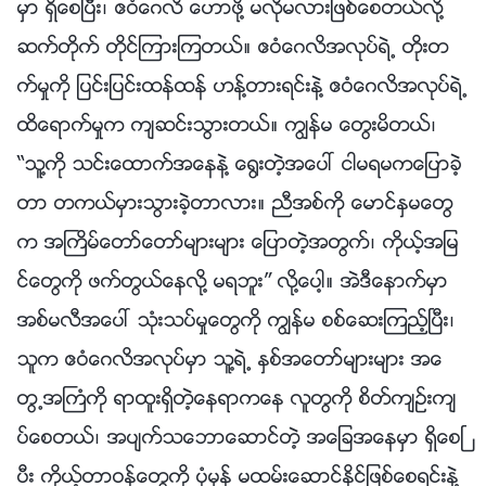
မွာ ရွိေစၿပီး၊ ဧဝံေဂလိ ေဟာဖို႔ မလိုမလားျဖစ္ေစတယ္လို႔
ဆက္တိုက္ တိုင္ၾကားၾကတယ္။ ဧဝံေဂလိအလုပ္ရဲ႕ တိုးတ
က္မႈကို ျပင္းျပင္းထန္ထန္ ဟန႔္တားရင္းနဲ႔ ဧဝံေဂလိအလုပ္ရဲ႕
ထိေရာက္မႈက က်ဆင္းသြားတယ္။ ကြၽန္မ ေတြးမိတယ္၊
“သူ႔ကို သင္းေထာက္အေနနဲ႔ ေ႐ြးတဲ့အေပၚ ငါမရမကေျပာခဲ့
တာ တကယ္မွားသြားခဲ့တာလား။ ညီအစ္ကို ေမာင္ႏွမေတြ
က အႀကိမ္ေတာ္ေတာ္မ်ားမ်ား ေျပာတဲ့အတြက္၊ ကိုယ့္အျမ
င္ေတြကို ဖက္တြယ္ေနလို႔ မရဘူး” လို႔ေပါ့။ အဲဒီေနာက္မွာ
အစ္မလီအေပၚ သုံးသပ္မႈေတြကို ကြၽန္မ စစ္ေဆးၾကည့္ၿပီး၊
သူက ဧဝံေဂလိအလုပ္မွာ သူ႔ရဲ႕ ႏွစ္အေတာ္မ်ားမ်ား အေ
တြ႕အႀကံကို ရာထူးရွိတဲ့‌ေနရာကေန လူတြကို စိတ္က်ဥ္းက်
ပ္ေစတယ္၊ အပ်က္သေဘာေဆာင္တဲ့ အေျခအေနမွာ ရွိေစၿ
ပီး ကိုယ့္တာဝန္ေတြကို ပုံမွန္ မထမ္းေဆာင္ႏိုင္ျဖစ္ေစရင္းနဲ႔