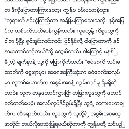
သတိထားရမယ္” လို႔ ေျပာတယ္။ အဲဒီတုန္းက ကြၽန္မညီမ
က ဒီလိုေျပာတာၾကားေတာ့၊ ကြၽန္မ ဝမ္းမသာခဲ့ဘူး။
“ဘုရားကို နင္ယုံၾကည္တာ အခ်ိန္မၾကာေသးသလို၊ နင့္အျမ
င္က တစ္ဖက္သတ္ဆန္လြန္းတယ္။ လူေတြနဲ႔ ကိစၥေတြကို
ငါက ပိုၿပီး ရွင္းရွင္းလင္းလင္း ျမင္ႏိုင္လို႔ ငါေျပာတာကို နင္
နားေထာင္သင့္တယ္”လို႔ ေတြးမိတယ္။ ဒါေၾကာင့္ မႏွစ္ၿ
မိဳ႕တဲ့ မ်က္ႏွာနဲ႔ သူ႔ကို ေျပာလိုက္တယ္၊ “ဧဝံေဂလိ သင္းေ
ထာက္ကို ေ႐ြးရာမွာ၊ အေရးအႀကီးဆုံးက ဧဝံေဂလိအလုပ္
မွာ လူတစ္ေယာက္က အစြမ္းအစနဲ႔ ကြၽမ္းက်င္မႈ ရွိမရွိဆို
တာပဲ။ သူက မာနေထာင္လႊားၿပီး တျခားလူေတြကို ေဘာင္
ခတ္တတ္ေပမဲ့၊ အလုပ္လုပ္ႏိုင္စြမ္းရွိၿပီး သူ႔ရဲ႕ တရားေဟာခ်
က္က ထိေရာက္တယ္။ လူေတြကို သူတို႔ရဲ႕ အစြမ္းအစေတြ
အတိုင္း ဘယ္လိုအသုံးျပဳရမယ္ဆိုတာကို ကြၽန္မတို႔ သင္ယူၿ