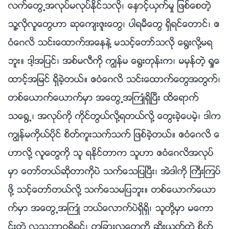
လက္ေတြ႕အလုပ္မလုပ္ႏိုင္သလို၊ ေႏွာင့္ယွက္မႈ ျဖစ္ေစတဲ့
သူ႔လိုလူေတြဟာ ဆုေက်းဇူးေတြ၊ ပါရမီေတြ ရွိရင္ေတာင္၊ ဧ
ဝံေဂလိ သင္းေထာက္အေနနဲ႔ မသင့္ေတာ္သလို ေ႐ြးလို႔မရ
ဘူး။ ဒါ့အျပင္၊ အစ္မလီကို ကြၽန္မ ေ႐ြးတုန္းက၊ မမွန္တဲ့ ရႈေ
ထာင့္အျမင္ ရွိခဲ့တယ္။ ဧဝံေဂလိ သင္းေထာက္ေတြအတြက္၊
တစ္ေယာက္ေယာက္မွာ အေတြ႕အႀကဳံရွိၿပီး ထိေရာက္
သေ႐ြ႕၊ အလုပ္ကို ကိုင္တြယ္လို႔ရတယ္လို႔ ေတြးခဲ့ေပမဲ့၊ ဒါက
ကြၽန္မကိုယ္ပိုင္ စိတ္ကူးသက္သက္ ျဖစ္ခဲ့တယ္။ ဧဝံေဂလိ ေ
ဟာလို႔ လူေတြကို သူ ရႏိုင္တာက သူဟာ ဧဝံေဂလိအလုပ္
မွာ ေတာ္တယ္ဆိုတာကိုပဲ သက္ေသျပၿပီး၊ အဲဒါကို ႀကီးၾကပ္
ဖို႔ သင့္ေတာ္တယ္လို႔ သက္ေသမျပဘူး။ တစ္ေယာက္ေယာ
က္မွာ အေတြ႕အႀကဳံ ဘယ္ေလာက္ပဲရွိရွိ၊ သူတို႔မွာ မေကာ
င္းတဲ့ လူ႔သဘာဝရွိရင္၊ တျခားလူေတြကို ဆိုးယုတ္တဲ့ စိတ္