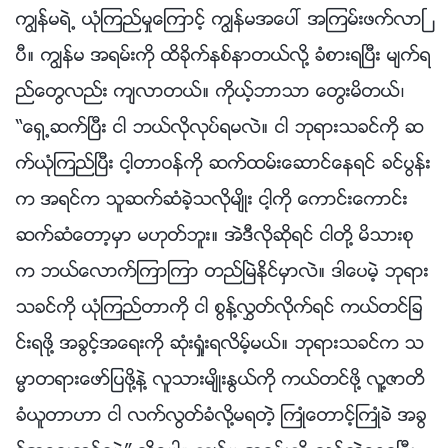
ကြၽန္မရဲ႕ ယုံၾကည္မႈေၾကာင့္ ကြၽန္မအေပၚ အၾကမ္းဖက္လာၿ
ပီ။ ကြၽန္မ အရမ္းကို ထိခိုက္နစ္နာတယ္လို႔ ခံစားရၿပီး မ်က္ရ
ည္ေတြလည္း က်လာတယ္။ ကိုယ့္ဘာသာ ေတြးမိတယ္၊
“ေရွ႕ဆက္ၿပီး ငါ ဘယ္လိုလုပ္ရမလဲ။ ငါ ဘုရားသခင္ကို ဆ
က္ယုံၾကည္ၿပီး ငါ့တာဝန္ကို ဆက္ထမ္းေဆာင္ေနရင္ ခင္ပြန္း
က အရင္က သူဆက္ဆံခဲ့သလိုမ်ိဳး ငါ့ကို ေကာင္းေကာင္း
ဆက္ဆံေတာ့မွာ မဟုတ္ဘူး။ အဲဒီလိုဆိုရင္ ငါတို႔ မိသားစု
က ဘယ္ေလာက္ၾကာၾကာ တည္ၿမဲႏိုင္မွာလဲ။ ဒါေပမဲ့ ဘုရား
သခင္ကို ယုံၾကည္တာကို ငါ စြန႔္လႊတ္လိုက္ရင္ ကယ္တင္ျခ
င္းရဖို႔ အခြင့္အေရးကို ဆုံးရႈံးရလိမ့္မယ္။ ဘုရားသခင္က သ
မၼာတရားေဖာ္ျပဖို႔နဲ႔ လူသားမ်ိဳးႏြယ္ကို ကယ္တင္ဖို႔ လူ႔ဇာတိ
ခံယူတာဟာ ငါ လက္လြတ္ခံလို႔မရတဲ့ ႀကဳံေတာင့္ႀကဳံခဲ အခြ