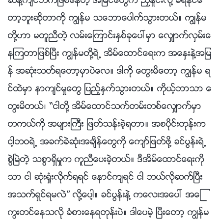
ဆန႔္က်င္ဘက္ျဖစ္ေနတဲ့ အျမင္ေတြက ညႇိႏႈိင္းလို႔ မရႏိုင္ေ
တာ့ဘူးဆိုတာကို ကြၽန္မ သေဘာေပါက္သြားတယ္။ ကြၽန္မ
တို႔ဟာ မတူညီတဲ့ လမ္းေၾကာင္းႏွစ္ခုေပၚမွာ ေလွ်ာက္လွမ္းေ
နၾကတာျဖစ္ၿပီး ကြၽန္မတို႔ရဲ႕ အိမ္ေထာင္ေရးက အေႏွးနဲ႔အျမ
န္ အဆုံးသတ္ရေတာ့မွာပဲေလ။ ဒါကို ေတြးမိေတာ့ ကြၽန္မ ရ
င္ထဲမွာ နာက်င္မႈေတြ ျပည့္ႏွက္သြားတယ္။ ကိုယ့္ဘာသာ ေ
တြးမိတယ္၊ “ငါတို႔ အိမ္ေထာင္သက္တမ္းတစ္ေလွ်ာက္မွာ
တကယ္ကို အမ်ားႀကီး ျဖတ္သန္းခဲ့ရတာ။ အစပိုင္းတုန္းက
ငါ့ဘဝရဲ႕ အခက္ခဲဆုံးအခ်ိန္ေတြကို ေက်ာ္ျဖတ္ဖို႔ ခင္ပြန္းရဲ႕
စြဲၿမဲတဲ့ သစၥာရွိမႈက ကူညီေပးခဲ့တယ္။ ဒီအိမ္ေထာင္ေရးကို
သာ ငါ ဆုံးရႈံးလိုက္ရရင္ ေနာင္က်ရင္ ငါ ဘယ္လိုဆက္ၿပီး
အသက္ရွင္ရမလဲ” လို႔ေပါ့။ ခင္ပြန္းနဲ႔ ကေလးအေပၚ အေႂ
ကြးတင္ေနသလို ခံစားေနရတုန္းပဲ။ ဒါေပမဲ့ ၿပီးေတာ့ ကြၽန္မ