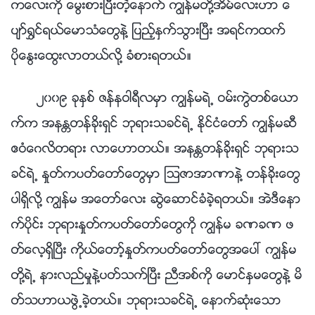
ကေလးကို ေမြးစားၿပီးတဲ့ေနာက္ ကြၽန္မတို႔အိမ္ေလးဟာ ေ
ပ်ာ္႐ႊင္ရယ္ေမာသံေတြနဲ႔ ျပည့္ႏွက္သြားၿပီး အရင္ကထက္
ပိုေႏြးေထြးလာတယ္လို႔ ခံစားရတယ္။
၂၀၀၉ ခုႏွစ္ ဇန္နဝါရီလမွာ ကြၽန္မရဲ႕ ဝမ္းကြဲတစ္ေယာ
က္က အနႏၲတန္ခိုးရွင္ ဘုရားသခင္ရဲ႕ ႏိုင္ငံေတာ္ ကြၽန္မဆီ
ဧဝံေဂလိတရား လာေဟာတယ္။ အနႏၲတန္ခိုးရွင္ ဘုရားသ
ခင္ရဲ႕ ႏႈတ္ကပတ္ေတာ္ေတြမွာ ၾသဇာအာဏာနဲ႔ တန္ခိုးေတြ
ပါရွိလို႔ ကြၽန္မ အေတာ္ေလး ဆြဲေဆာင္ခံခဲ့ရတယ္။ အဲဒီေနာ
က္ပိုင္း ဘုရားႏႈတ္ကပတ္ေတာ္ေတြကို ကြၽန္မ ခဏခဏ ဖ
တ္ေလ့ရွိၿပီး ကိုယ္ေတာ့္ႏႈတ္ကပတ္ေတာ္ေတြအေပၚ ကြၽန္မ
တို႔ရဲ႕ နားလည္မႈနဲ႔ပတ္သက္ၿပီး ညီအစ္ကို ေမာင္ႏွမေတြနဲ႔ မိ
တ္သဟာယဖြဲ႕ခဲ့တယ္။ ဘုရားသခင္ရဲ႕ ေနာက္ဆုံးေသာ