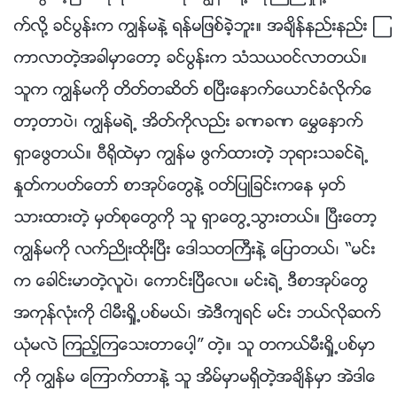
က္လို႔ ခင္ပြန္းက ကြၽန္မနဲ႔ ရန္မျဖစ္ခဲ့ဘူး။ အခ်ိန္နည္းနည္း ၾ
ကာလာတဲ့အခါမွာေတာ့ ခင္ပြန္းက သံသယဝင္လာတယ္။
သူက ကြၽန္မကို တိတ္တဆိတ္ စၿပီးေနာက္ေယာင္ခံလိုက္ေ
တာ့တာပဲ၊ ကြၽန္မရဲ႕ အိတ္ကိုလည္း ခဏခဏ ေမႊေႏွာက္
ရွာေဖြတယ္။ ဗီ႐ိုထဲမွာ ကြၽန္မ ဖြက္ထားတဲ့ ဘုရားသခင္ရဲ႕
ႏႈတ္ကပတ္ေတာ္ စာအုပ္ေတြနဲ႔ ဝတ္ျပဳျခင္းကေန မွတ္
သားထားတဲ့ မွတ္စုေတြကို သူ ရွာေတြ႕သြားတယ္။ ၿပီးေတာ့
ကြၽန္မကို လက္ညိဳးထိုးၿပီး ေဒါသတႀကီးနဲ႔ ေျပာတယ္၊ “မင္း
က ေခါင္းမာတဲ့လူပဲ၊ ေကာင္းၿပီေလ။ မင္းရဲ႕ ဒီစာအုပ္ေတြ
အကုန္လုံးကို ငါမီးရႈိ႕ပစ္မယ္၊ အဲဒီက်ရင္ မင္း ဘယ္လိုဆက္
ယုံမလဲ ၾကည့္ၾကေသးတာေပါ့” တဲ့။ သူ တကယ္မီးရႈိ႕ပစ္မွာ
ကို ကြၽန္မ ေၾကာက္တာနဲ႔ သူ အိမ္မွာမရွိတဲ့အခ်ိန္မွာ အဲဒါေ