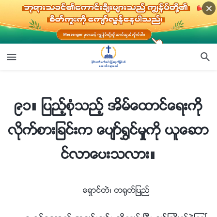
၉၁။ ျပည့္စုံသည့္ အိမ္ေထာင္ေရးကို လိုက္စားျခင္းက ေပ်ာ္႐ႊင္မႈကို ယူေဆာင္လာေပးသလား။
၉၁။ ျပည့္စုံသည့္ အိမ္ေထာင္ေရးကို
လိုက္စားျခင္းက ေပ်ာ္႐ႊင္မႈကို ယူေဆာ
င္လာေပးသလား။
ေရွာင္တဲ၊ တ႐ုတ္ျပည္