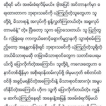
ဆိုရင္ မင္း အဖမ္းခံရလိမ့္မယ္။ ဒါ့အျပင္ အင္တာနက္မွာ ေ
ရးထားတာက ဘုရားသခင္ကို ယုံၾကည္တဲ့သူေတြဟာ သူ
တို႔ရဲ႕ မိသားစုနဲ႔ အလုပ္ကို စြန႔္လႊတ္ၾကတယ္တဲ့။ အ႐ူးလုပ္
တာမခံနဲ႔” တဲ့။ ၿပီးေတာ့ သူက ေျပာေသးတယ္၊ သူ ျပည္တြ
င္း လုံၿခဳံေရး ကာကြယ္ေစာင့္ေရွာက္မႈဌာနကို သြားစုံစမ္းၾက
ည့္ေတာ့ အနႏၲတန္ခိုးရွင္ ဘုရားသခင္ကို ယုံၾကည္တဲ့သူရွိတဲ့
ဘယ္မိသားစုမဆို တျခားမိသားစုဝင္ေတြက သတင္းေပးရမ
ယ္လို႔ ေျပာလိုက္တဲ့အေၾကာင္း၊ သူတို႔ရဲ႕ ကေလးေတြဟာ ေ
နာင္တစ္ခ်ိန္မွာ အစိုးရဝန္ထမ္းလုပ္ဖို႔ ဒါမွမဟုတ္ စစ္တပ္ထဲ
ဝင္ဖို အခြင့္မရႏိုင္တဲ့အေၾကာင္းနဲ႔ မိသားစုဝင္အားလုံး အမႈပ
တ္ႏိုင္တဲ့အေၾကာင္း ဟိုက သူ႔ကို ေျပာလိုက္တယ္တဲ့။ ကြၽန္
မ ဆက္ယုံၾကည္ေနရင္ အေႏွးနဲ႔အျမန္ အဖမ္းခံရလိမ့္မယ္