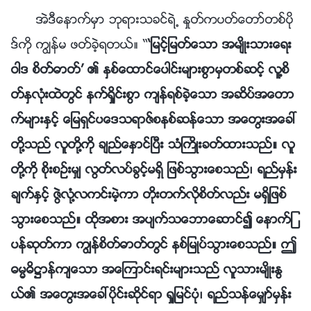
အဲဒီေနာက္မွာ ဘုရားသခင္ရဲ႕ ႏႈတ္ကပတ္ေတာ္တစ္ပို
ဒ္ကို ကြၽန္မ ဖတ္ခဲ့ရတယ္။ “
‘ျမင့္ျမတ္ေသာ အမ်ိဳးသားေရး
ဝါဒ စိတ္ဓာတ္’ ၏ ႏွစ္ေထာင္ေပါင္းမ်ားစြာမွတစ္ဆင့္ လူ႔စိ
တ္ႏွလုံးထဲတြင္ နက္ရႈိင္းစြာ က်န္ရစ္ခဲ့ေသာ အဆိပ္အေတာ
က္မ်ားႏွင့္ ေျမရွင္ပေဒသရာဇ္စနစ္ဆန္ေသာ အေတြးအေခၚ
တို႔သည္ လူတို႔ကို ခ်ည္ေႏွာင္ၿပီး သံႀကိဳးခတ္ထားသည္။ လူ
တို႔ကို စိုးစဥ္းမွ် လြတ္လပ္ခြင့္မရွိ ျဖစ္သြားေစသည္၊ ရည္မွန္း
ခ်က္ႏွင့္ ဇြဲလုံ႔လကင္းမဲ့ကာ တိုးတက္လိုစိတ္လည္း မရွိျဖစ္
သြားေစသည္။ ထိုအစား အပ်က္သေဘာေဆာင္၍ ေနာက္ျ
ပန္ဆုတ္ကာ ကြၽန္စိတ္ဓာတ္တြင္ နစ္ျမဳပ္သြားေစသည္။ ဤ
ဓမၼဓိ႒ာန္က်ေသာ အေၾကာင္းရင္းမ်ားသည္ လူသားမ်ိဳးႏြ
ယ္၏ အေတြးအေခၚပိုင္းဆိုင္ရာ ရႈျမင္ပုံ၊ ရည္သန္ေမွ်ာ္မွန္း