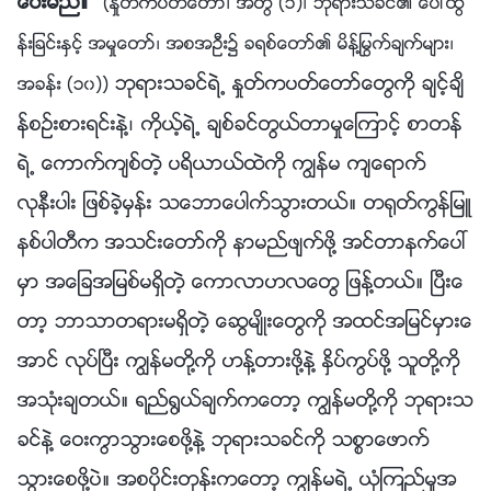
ေပးမည္။
”
(ႏႈတ္ကပတ္ေတာ္၊ အတြဲ (၁)၊ ဘုရားသခင္၏ ေပၚထြ
န္းျခင္းႏွင့္ အမႈေတာ္၊ အစအဦး၌ ခရစ္ေတာ္၏ မိန္႔ႁမြက္ခ်က္မ်ား၊
ဘုရားသခင္ရဲ႕ ႏႈတ္ကပတ္ေတာ္ေတြကို ခ်င့္ခ်ိ
အခန္း (၁၀))
န္စဥ္းစားရင္းနဲ႔၊ ကိုယ့္ရဲ႕ ခ်စ္ခင္တြယ္တာမႈေၾကာင့္ စာတန္
ရဲ႕ ေကာက္က်စ္တဲ့ ပရိယာယ္ထဲကို ကြၽန္မ က်ေရာက္
လုနီးပါး ျဖစ္ခဲ့မွန္း သေဘာေပါက္သြားတယ္။ တ႐ုတ္ကြန္ျမဴ
နစ္ပါတီက အသင္းေတာ္ကို နာမည္ဖ်က္ဖို႔ အင္တာနက္ေပၚ
မွာ အေျခအျမစ္မရွိတဲ့ ေကာလာဟလေတြ ျဖန႔္တယ္။ ၿပီးေ
တာ့ ဘာသာတရားမရွိတဲ့ ေဆြမ်ိဳးေတြကို အထင္အျမင္မွားေ
အာင္ လုပ္ၿပီး ကြၽန္မတို႔ကို ဟန႔္တားဖို႔နဲ႔ ႏွိပ္ကြပ္ဖို႔ သူတို႔ကို
အသုံးခ်တယ္။ ရည္႐ြယ္ခ်က္ကေတာ့ ကြၽန္မတို႔ကို ဘုရားသ
ခင္နဲ႔ ေဝးကြာသြားေစဖို႔နဲ႔ ဘုရားသခင္ကို သစၥာေဖာက္
သြားေစဖို႔ပဲ။ အစပိုင္းတုန္းကေတာ့ ကြၽန္မရဲ႕ ယုံၾကည္မႈအ