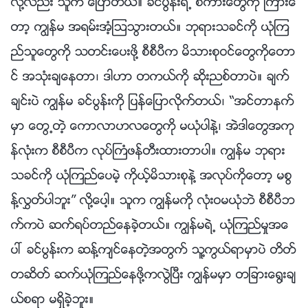
လို႔လည္း သူက ေျပာတယ္။ ခင္ပြန္းရဲ႕ စကားေတြကို ၾကားေ
တာ့ ကြၽန္မ အရမ္းအံ့ၾသသြားတယ္။ ဘုရားသခင္ကို ယုံၾက
ည္သူေတြကို သတင္းေပးဖို႔ စီစီပီက မိသားစုဝင္ေတြကိုေတာ
င္ အသုံးခ်ေနတာ၊ ဒါဟာ တကယ္ကို ဆိုးညစ္တာပဲ။ ခ်က္
ခ်င္းပဲ ကြၽန္မ ခင္ပြန္းကို ျပန္ေျပာလိုက္တယ္၊ “အင္တာနက္
မွာ ေတြ႕တဲ့ ေကာလာဟလေတြကို မယုံပါနဲ႔၊ အဲဒါေတြအကု
န္လုံးက စီစီပီက လုပ္ႀကံဖန္တီးထားတာပါ။ ကြၽန္မ ဘုရား
သခင္ကို ယုံၾကည္ေပမဲ့ ကိုယ့္မိသားစုနဲ႔ အလုပ္ကိုေတာ့ မစြ
န႔္လႊတ္ပါဘူး” လို႔ေပါ့။ သူက ကြၽန္မကို လုံးဝမယုံဘဲ စီစီပီဘ
က္ကပဲ ဆက္ရပ္တည္ေနခဲ့တယ္။ ကြၽန္မရဲ႕ ယုံၾကည္မႈအေ
ပၚ ခင္ပြန္းက ဆန႔္က်င္ေနတဲ့အတြက္ သူ႔ကြယ္ရာမွာပဲ တိတ္
တဆိတ္ ဆက္ယုံၾကည္ေနဖို႔ကလြဲၿပီး ကြၽန္မမွာ တျခားေ႐ြးခ်
ယ္စရာ မရွိခဲ့ဘူး။