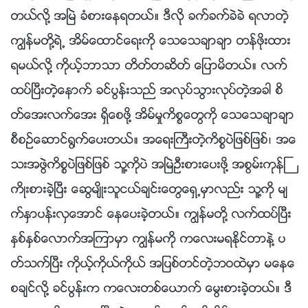
တယ္လို႔ အၿမဲ ခံစားေနရတယ္။ ဒီလို ခက္ခက္ခဲခဲ ရလာတဲ့
ကြၽန္မတို႔ရဲ႕ အိမ္ေထာင္ေရးကို ေသေသခ်ာခ်ာ တန္ဖိုးထား
ရမယ္လို႔ ကိုယ့္ဘာသာ တိတ္တဆိတ္ ေျပာမိတယ္။ လက္
ထပ္ၿပီးတဲ့ေနာက္ ခင္ပြန္းသည္ အလုပ္သြားလုပ္တဲ့အခါ စိ
တ္ေအးလက္ေအး ရွိေစဖို႔ အိမ္မႈကိစၥေတြကို ေသေသခ်ာခ်ာ
စီစဥ္ေဆာင္႐ြက္ေပးတယ္။ အေရးႀကီးတဲ့ကိစၥပဲျဖစ္ျဖစ္၊ အေ
သးအဖြဲကိစၥပဲျဖစ္ျဖစ္ သူ႔ကိုပဲ အၿမဲဦးစားေပးဖို႔ အစြမ္းကုန္ႀ
ကိဳးစားခဲ့ၿပီး ေဆြမ်ိဳးသူငယ္ခ်င္းေတြေရွ႕မွာလည္း သူ႔ကို မ်
က္ႏွာပန္းလွေအာင္ ေနေပးခဲ့တယ္။ ကြၽန္မတို႔ လက္ထပ္ၿပီး
ႏွစ္ႏွစ္ေလာက္အၾကာမွာ ကြၽန္မကို ကေလးမရႏိုင္တာနဲ႔ ပ
တ္သက္ၿပီး ကိုယ့္ကိုယ္ကိုယ္ အျပစ္တင္တဲ့ဘဝထဲမွာ မေနေ
စခ်င္လို႔ ခင္ပြန္းက ကေလးတစ္ေယာက္ ေမြးစားခဲ့တယ္။ ဒီ