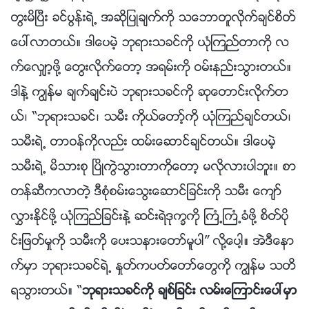
တြးမိၿပီး ခင္ပြန္းရဲ႕ အဆိုျပဳခ်က္ကို သေဘာတူလိုက္ခ်င္စိတ္
ေပၚလာတယ္။ ဒါေပမဲ့ ဘုရားသခင္ကို ယုံၾကည္တာကို လ
က္ေလွ်ာ့ဖို႔ ေတြးလိုက္ေတာ့ အရမ္းကို ဝမ္းနည္းသြားတယ္။
ဒါနဲ႔ ကြၽန္မ ခ်က္ခ်င္းပဲ ဘုရားသခင္ကို ဆုေတာင္းလိုက္တ
ယ္၊ “ဘုရားသခင္၊ သမီး ကိုယ္ေတာ့္ကို ယုံၾကည္ခ်င္တယ္၊
သမီးရဲ႕ တာဝန္ကိုလည္း ထမ္းေဆာင္ခ်င္တယ္။ ဒါေပမဲ့
သမီးရဲ႕ မိသားစု ၿပိဳကြဲသြားတာကိုေတာ့ မလိုလားပါဘူး။ စာ
တန္ဆီကလာတဲ့ ဒီစုံစမ္းေသြးေဆာင္ျခင္းကို သမီး ေက်ာ္
လႊားႏိုင္ဖို႔ ယုံၾကည္ျခင္းနဲ႔ ဆင္းရဲဒုကၡကို ႀကံ့ႀကံ့ခံဖို႔ စိတ္ပို
င္းျဖတ္မႈကို သမီးကို ေပးသနားေတာ္မူပါ” လို႔ေပါ့။ အဲဒီေနာ
က္မွာ ဘုရားသခင္ရဲ႕ ႏႈတ္ကပတ္ေတာ္ေတြကို ကြၽန္မ သတိ
ရသြားတယ္။ “
ဘုရားသခင္ကို ခ်စ္ျခင္း လမ္းေၾကာင္းေပၚမွာ