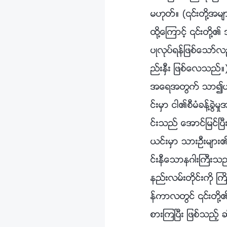
မဟုတ္။ (၎တို႔အမ်ား
ထို႔ေၾကာင့္ ၎တို႔
ပဳလုပ္ရန္ျဖစ္ေသာ္
ည္းႏွီး ျဖစ္ေလသည္
အေရအတြက္ သာ၍ပင္ 
င္းမွာ ငါ၏စီမံခန႔္ခ
င္းသည္ ေအာင္ျမင္ၿပီ
ယင္းမွာ သားဦးမ်ား၏
င္းနီေသာနဂါးႀကီးသည္ 
နည္းလမ္းတိုင္းကိ
န္ကာလတြင္ ၎တို႔၏စ႐ို
စားၾကၿပီး ျဖစ္သည့္