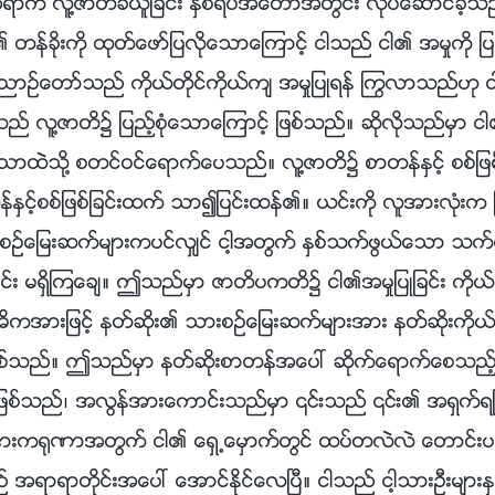
ာက လူ႔ဇာတိခံယူျခင္း ႏွစ္ရပ္အေတာအတြင္း လုပ္ေဆာင္ခဲ့သည့
န္ခိုးကို ထုတ္ေဖာ္ျပလိုေသာေၾကာင့္ ငါသည္ ငါ၏ အမႈကို ျပည့္စ
ိညာဥ္ေတာ္သည္ ကိုယ္တိုင္ကိုယ္က် အမႈျပဳရန္ ႂကြလာသည္ဟု 
ႈသည္ လူ႔ဇာတိ၌ ျပည့္စုံေသာေၾကာင့္ ျဖစ္သည္။ ဆိုလိုသည္မွာ ငါ
မ္းသာထဲသို႔ စတင္ဝင္ေရာက္ေပသည္။ လူ႔ဇာတိ၌ စာတန္ႏွင့္ စစ္ျဖ
ွင့္စစ္ျဖစ္ျခင္းထက္ သာ၍ျပင္းထန္၏။ ယင္းကို လူအားလုံးက ျမင
ဥ္ေျမးဆက္မ်ားကပင္လွ်င္ ငါ့အတြက္ ႏွစ္သက္ဖြယ္ေသာ သက္ေသကိ
ျခင္း မရွိၾကေခ်။ ဤသည္မွာ ဇာတိပကတိ၌ ငါ၏အမႈျပဳျခင္း ကိုယ
အားျဖင့္ နတ္ဆိုး၏ သားစဥ္ေျမးဆက္မ်ားအား နတ္ဆိုးကိုယ္တ
ာ ျဖစ္သည္။ ဤသည္မွာ နတ္ဆိုးစာတန္အေပၚ ဆိုက္ေရာက္ေစသည့
ျဖစ္သည္၊ အလြန္အားေကာင္းသည္မွာ ၎သည္ ၎၏ အရွက္ရျခင္
နားက႐ုဏာအတြက္ ငါ၏ ေရွ႕ေမွာက္တြင္ ထပ္တလဲလဲ ေတာင္
္ အရာရာတိုင္းအေပၚ ေအာင္ႏိုင္ေလၿပီ။ ငါသည္ ငါ့သားဦးမ်ားႏွင