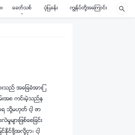
ား
ေခတ္သစ္
ပုံျပခန္း
ကြၽန္ုပ္တို႔အေၾကာင္း
သားသည္ အေျခခံအားျ
္းအစ ကင္းမဲ့သည္ႏွ
ရ သို႔မဟုတ္ ငါ့ ဇာ
လဲမႈမ်ားျဖစ္ေစျခင္း
င္ဖို႔အလို႔ငွာ၊ ငါ့