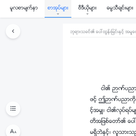
မူလစာမ်က္ႏွာ
စာအုပ္မ်ား
ဗီဒီယိုမ်ား
ဓမၼသီခ်င္းမ်ား
ဘုရားသခင္၏ ေပၚထြန္းျခင္းႏွင့္ အမႈေ
ငါ၏ ဉာဏ္ပညာသည
ဖင့္ ဤဉာဏ္ပညာကို 
င့္အမွ်၊ ငါ၏လုပ္ရပ္
တိအျဖစ္ေတာ္၏ ေပၚထြန
မရွိဘဲႏွင့္၊ လူသားသည္