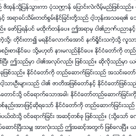
္ ဇိအုန္သို႔ျပန္သြားကာ ပုံသဏၭာန္ ေျပာင္းလဲလိမ့္မည္ျဖစ္သည
္ အရာခပ္သိမ္းတတ္စြမ္းႏိုင္ျခင္းတို႔သည္ ငါ့ဘုန္းအသေရ
စ္သည္။ ေဖာ္ျပရန္ပင္ မထိုက္တန္ေပ။ ဤအရာမွ ငါ၏ဉာဏ္ပညာႏွင
ကဲ့သို႔၊ တိုင္းတာ၍ မရႏိုင္ေလာက္ေအာင္ နက္ရႈိင္းသကဲ့သို႔
 မစဥ္းစားႏိုင္ေပ သို႔မဟုတ္ နားမလည္ႏိုင္ေပ။ ႏိုင္ငံေတာ္ကို
္ၿပီး ဤသည္မွာ ငါ၏အလုပ္လည္း ျဖစ္သည္။ ဆိုလိုသည္မွာ ယင္းသည
ခုျဖစ္သည္။ ႏိုင္ငံေတာ္ကို တည္ေဆာက္ျခင္းသည္ အသင္းေတ
ွင့္ ငါ့သားဦးမ်ားသည္ ငါ၏ ဇာတိအျဖစ္ေတာ္ႏွင့္ ႏိုင္ငံေတာ္ျဖစ္
ုန္ေတာင္သို႔ ဝင္ေရာက္ေသာအခါ၊ ႏိုင္ငံေတာ္တည္ေဆာက္ျခင္းကို စြ
တစ္နည္းအားျဖင့္ဆိုရေသာ္ ႏိုင္ငံေတာ္ကို တည္ေဆာက္ျခင္း
္ပယ္ထဲသို႔ ဝင္ေရာက္ျခင္း အဆင့္တစ္ခု ျဖစ္သည္။ (သို႔ေသာ္ ေ
္ေဆာင္ၿပီးသမွ် အားလုံးသည္ ဤအဆင့္အတြက္ ျဖစ္ေလၿပီ။ 