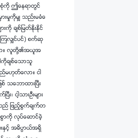
စုံကို ဤေနရာတြင္
မႈကိုမွ် သည္းမခံေ
 ခ်စ္ျမတ္ႏိုးႏိုင္
္ၾကလွ်င္ပင္) စက္ဆု
ေလာ။ လူတို႔၏အယူအ
့ကိုခ်စ္ေသာသူ
ဖစ္သည္မဟုတ္ေလာ။ ငါ
အျဖစ္ သေဘာထားၿပီး
ၿပီး၊ ငါ့သားဦးမ်ား
းသည္ ျဖည့္စြက္ခ်က္တ
ာကို လုပ္ေဆာင္ခဲ့
ႏွင့္ အဓိပၸာယ္အရွိ