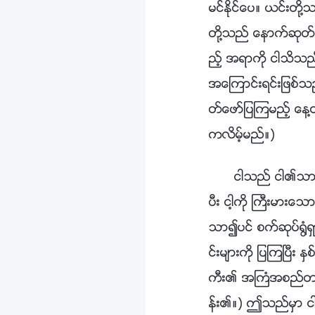
မင္ႏိုင္ေပ။ ယင္းတို
တို႔သည္ ေနာက္ဆုတ္ေ
ည့္ အရာကို ငါသိသည္၊
အေၾကာင္းရင္းျဖစ္သည
တ္ေဖာ္ျပၾကမည့္ ေန႔
ကလိမ့္မည္။)
ငါသည္ ငါ၏သားဦ
ပီး ငါ့ကို ႀကီးမားေသာ
သာ၍ပင္ စက္ဆုပ္႐ြ
င္းမ်ားကို ျပၾကၿပ
ကီး၏ အႀကံအစည္တစ္ခု
န္း၏။) ဤသည္မွာ ငါ