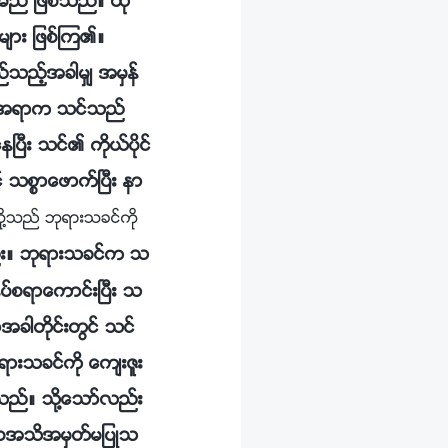
္မည္ ျဖစ္သည္။ ထို
မ်ား ျဖစ္ၾက၏။
္သည့္အခါမွ် အမွန္
၊ ဤအရာက သင္သည္
ပီး သင္၏ ကိုယ္ပိုင္
 သစၥာေဖာက္ၿပီး နာ
ို႔သည္ ဘုရားသခင္ကို
ည္း။ ဘုရားသခင္က သ
နပ္စရာေကာင္းၿပီး သ
အခါတိုင္းတြင္ သင္
းသခင္ကို ေက်းဇူး
လသည္။ သို႔ေသာ္လည္း
ုံးဝအသိအမွတ္မျပဳသ