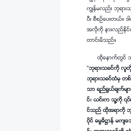
ကြၽန္မလည္း ဘုရားသခင
ပီး စီစဥ္ေပးတယ္။ ဒါေ
အလိုကို နားလည္ႏိုင
တာင္းမိသည္။
ထိုေနာက္တြင္ ဘ
“
ဘုရားသခင္ကို လူတို
ဘုရားသခင္ထံမွ တစ္ခု
သာ ရည္႐ြယ္ခ်က္မ်ား 
င္၊ ယင္းက သူ႔ကို
င္သည္ ထိုအရာကို ဘု
ပိုင္ ဓမၼဓိ႒ာန္ မက်