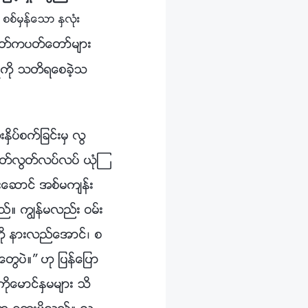
စစ္မွန္ေသာ ႏွလုံး
္ကပတ္ေတာ္မ်ား
ဳံကို သတိရေစခဲ့သ
ွိပ္စက္ျခင္းမွ လြ
ြတ္လြတ္လပ္လပ္ ယုံၾ
းေဆာင္ အစ္မက်န္း
္။ ကြၽန္မလည္း ဝမ္း
ကို နားလည္ေအာင္၊ စ
ေတြပဲ။” ဟု ျပန္ေျပာ
ုေမာင္ႏွမမ်ား သိ