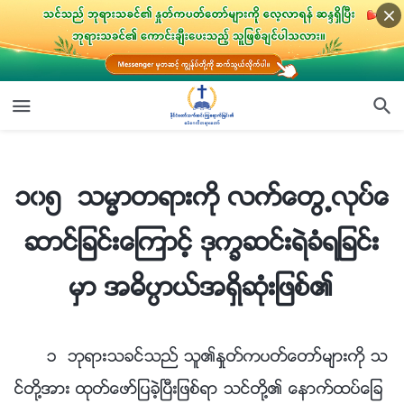
၁၀၅ သမၼာတရားကို လက္ေတြ႕လုပ္ေဆာင္ျခင္းေၾကာင့္ ဒုကၡဆင္းရဲခံရျခင္းမွာ အဓိပၸာယ္အရွိဆုံးျဖစ္၏
၁၀၅ သမၼာတရားကို လက္ေတြ႕လုပ္ေ
ဆာင္ျခင္းေၾကာင့္ ဒုကၡဆင္းရဲခံရျခင္း
မွာ အဓိပၸာယ္အရွိဆုံးျဖစ္၏
၁ ဘုရားသခင္သည္ သူ၏ႏႈတ္ကပတ္ေတာ္မ်ားကို သ
င္တို႔အား ထုတ္ေဖာ္ျပခဲ့ၿပီးျဖစ္ရာ သင္တို႔၏ ေနာက္ထပ္ေျခ