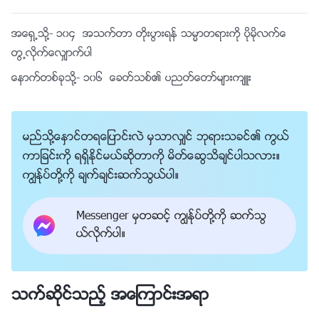
အေရွ႕သို႔-
၁၀၄ အသက္တာ တိုးပြားရန္ သမၼာတရားကို ပိုမိုလက္ေ
တြ႕လိုက္ေလွ်ာက္ပါ
ေနာက္တစ္ခုသို႔-
၁၀၆ ေခတ္သစ္၏ ပညတ္ေတာ္မ်ားက်ဴး
မည္သို႔ေႏွာင္တရေျပာင္းလဲ မွသာလွ်င္ ဘုရားသခင္၏ ကြယ္
ကာျခင္းကို ရရွိႏိုင္မယ္ဆိုတာကို မိတ္ေဆြသိခ်င္ပါသလား။
ကြၽန္ုပ္တို႔ကို ခ်က္ခ်င္းဆက္သြယ္ပါ။
Messenger မွတဆင့္ ကြၽန္ုပ္တို႔ကို ဆက္သြ
ယ္လိုက္ပါ။
သက္ဆိုင္သည့္ အေၾကာင္းအရာ