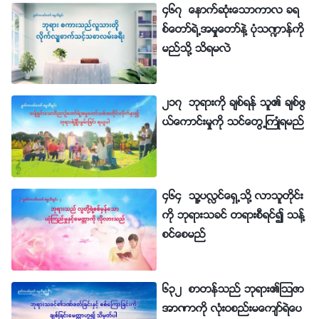
၄၆၇ ေနာက္ဆုံးေသာကာလ ခရ
စ္ေတာ္ရဲ႕အမႈေတာ္နဲ႔ ပုံသ႑ာန္ကို
မည္သို႔ သိရမလဲ
၂၁၇ ဘုရားကို ခ်စ္ရန္ သူ၏ ခ်စ္ဖြ
ယ္ေကာင္းမႈကို သင္ေတြ႕ႀကဳံရမည္
၄၆၄ သူ႔ပလႅင္ေရွ႕သို႔ လာသူတိုင္း
ကို ဘုရားသခင္ တရားစီရင္၍ သန႔္
စင္ေစမည္
၆၃၂ စာတန္သည္ ဘုရား၏ၾသဇာ
အာဏာကို လုံးဝစည္းမေက်ာ္ရဲေပ