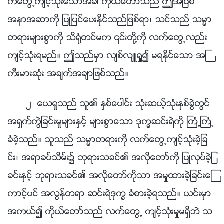
က္ေတြ႕က်င့္သုံးေသာအခါ ကိုယ္ေတာ္သည္ ဤအျပစ္
အနာအဆာကို ျပဳျပင္ေပးႏိုင္သည္ျဖစ္ရာ၊ သင္သည္ သမၼာ
တရားမ်ားစြာကို သိ႐ုံတင္မက ၎တို႔ကို လက္ေတြ႕လည္း
က်င့္သုံးရမည္။ ဤသည္မွာ လ်စ္လ်ဴရႈ၍ မရႏိုင္ေသာ အႀ
ကီးမားဆုံး အခ်က္အခ်ာျဖစ္သည္။
၂ ေယရႈသည္ သူ၏ ႏွစ္ေပါင္း သုံးဆယ့္သုံးႏွစ္ခြဲတြင္
အရွက္ကြဲျခင္းမႈမ်ားႏွင့္ မ်ားစြာေသာ ဒုကၡဆင္းရဲကို ႀကံ့ႀကံ့
ခံခဲ့သည္။ သူသည္ သမၼာတရားကို လက္ေတြ႕က်င့္သုံးခဲ့ျခ
င္း၊ အရာခပ္သိမ္း၌ ဘုရားသခင္၏ အလိုေတာ္ကို ျပဳလုပ္ခဲ့ျ
ခင္းႏွင့္ ဘုရားသခင္၏ အလိုေတာ္ကိုသာ အမႈထားခဲ့ျခင္းေၾ
ကာင့္ပင္ အလြန္တရာ ဆင္းရဲဒုကၡ ခံစားခဲ့ရသည္။ ယင္းမွာ
အကယ္၍ ကိုယ္ေတာ္သည္ လက္ေတြ႕ က်င့္သုံးမႈမရွိဘဲ သ