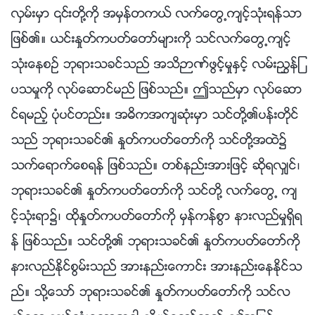
လွမ္းမွာ ၎တို႔ကို အမွန္တကယ္ လက္ေတြ႕က်င့္သုံးရန္သာ
ျဖစ္၏။ ယင္းႏႈတ္ကပတ္ေတာ္မ်ားကို သင္လက္ေတြ႕က်င့္
သုံးေနစဥ္ ဘုရားသခင္သည္ အသိဉာဏ္ဖြင့္မႈႏွင့္ လမ္းၫႊန္ျ
ပသမႈကို လုပ္ေဆာင္မည္ ျဖစ္သည္။ ဤသည္မွာ လုပ္ေဆာ
င္ရမည့္ ပုံပင္တည္း။ အဓိကအက်ဆုံးမွာ သင္တို႔၏ပန္းတိုင္
သည္ ဘုရားသခင္၏ ႏႈတ္ကပတ္ေတာ္ကို သင္တို႔အထဲ၌
သက္ေရာက္ေစရန္ ျဖစ္သည္။ တစ္နည္းအားျဖင့္ ဆိုရလွ်င္၊
ဘုရားသခင္၏ ႏႈတ္ကပတ္ေတာ္ကို သင္တို႔ လက္ေတြ႕ က်
င့္သုံးရာ၌၊ ထိုႏႈတ္ကပတ္ေတာ္ကို မွန္ကန္စြာ နားလည္မႈရွိရ
န္ ျဖစ္သည္။ သင္တို႔၏ ဘုရားသခင္၏ ႏႈတ္ကပတ္ေတာ္ကို
နားလည္ႏိုင္စြမ္းသည္ အားနည္းေကာင္း အားနည္းေနႏိုင္သ
ည္။ သို႔ေသာ္ ဘုရားသခင္၏ ႏႈတ္ကပတ္ေတာ္ကို သင္လ