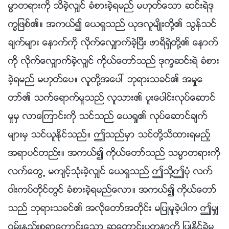
မၼာတရားကို သိခဲ့လွ်င္ ခံစားခဲ့ရမည္ မဟုတ္ေသာ ဆင္းရဲဒု
ကၡျဖစ္၏။ အကယ္၍ ေယရႈသည္ ယုဒလူမ်ိဳးတို႔၏ သြန္သင္
ခ်က္မ်ား ေနာက္ကို လိုက္ေလွ်ာက္ခဲ့ၿပီး ဖာရိရွဲတို႔၏ ေနာက္
ကို လိုက္ေလွ်ာက္ခဲ့လွ်င္ ကိုယ္ေတာ္သည္ ဒုကၡဆင္းရဲ ခံစား
ခဲ့ရမည္ မဟုတ္ေပ။ လူတို႔အေပၚ ဘုရားသခင္၏ အမႈေ
တာ္၏ သက္ေရာက္မႈသည္ လူသား၏ ပူးေပါင္းလုပ္ေဆာင္
မႈမွ လာေၾကာင္းကို သင္သည္ ေယရႈ၏ လုပ္ေဆာင္ခ်က္
မ်ားမွ သင္ယူႏိုင္သည္။ ဤသည္မွာ သင္တို႔သိထားရမည့္
အရာပင္တည္း။ အကယ္၍ ကိုယ္ေတာ္သည္ သမၼာတရားကို
လက္ေတြ႕ မက်င့္သုံးခဲ့လွ်င္ ေယရႈသည္ ဤသို႔ဤပုံ လက္
ဝါးကပ္တိုင္တြင္ ခံစားခဲ့ရမည္ေလာ။ အကယ္၍ ကိုယ္ေတာ္
သည္ ဘုရားသခင္၏ အလိုေတာ္အတိုင္း မျပဳမူခဲ့ပါက ဤမွ်
ဝမ္းနည္းစရာေကာင္းေသာ ဆုေတာင္းပတၳနာကို ျပဳႏိုင္ခဲ့မ