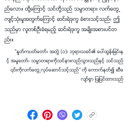
ည္ေလာ။ ထို႔ေၾကာင့္ သင္တို႔သည္ သမၼာတရား လက္ေတြ႕
က်င့္သုံးမႈအတြက္ေၾကာင့္ ဆင္းရဲဒုကၡ ခံစားသင့္သည္၊ ဤ
သည္မွာ လူတစ္ဦးခံရမည့္ ဆင္းရဲဒုကၡ အမ်ိဳးအစားပင္တ
ည္း။
“ႏႈတ္ကပတ္ေတာ္၊ အတြဲ (၁)၊ ဘုရားသခင္၏ ေပၚထြန္းျခင္းႏွ
င့္ အမႈေတာ္၊ သမၼာတရားကိုသင္နားလည္သြားသည္ႏွင့္ သင္သည္
၎ကိုလက္ေတြ႕လုပ္ေဆာင္သင့္သည္” ကို ေကာက္ႏုတ္၍ ဆီေ
လ်ာ္စြာ ျပဳျပင္ထားသည္