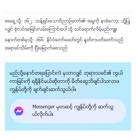
အေရွ႕သို႔-
၁၆၂ သန္႔ရွင္းေသာဝိညာဥ္ေတာ္၏ အမႈကို နာခံေလာ့၊ သို႔ျပဳ
လွ်င္ စုံလင္ေစျခင္းလမ္းေၾကာင္းေပၚသို႔ သင္ေရာက္လိမ့္မည္က်ဴး
ေနာက္တစ္ခုသို႔-
၁၆၆ ႏိုင္ငံေတာ္ေခတ္တြင္ ႏႈတ္ကပတ္ေတာ္သည္
အရာခပ္သိမ္းကို ၿပီးေျမာက္ေစသည္
မည္သို႔ေႏွာင္တရေျပာင္းလဲ မွသာလွ်င္ ဘုရားသခင္၏ ကြယ္
ကာျခင္းကို ရရွိႏိုင္မယ္ဆိုတာကို မိတ္ေဆြသိခ်င္ပါသလား။
ကြၽန္ုပ္တို႔ကို ခ်က္ခ်င္းဆက္သြယ္ပါ။
Messenger မွတဆင့္ ကြၽန္ုပ္တို႔ကို ဆက္သြ
ယ္လိုက္ပါ။