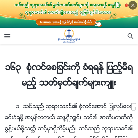
၁၆၃ စုံလင္ေစျခင္းကို ခံရရန္ ျပည့္မီရမည့္ သတ္မွတ္ခ်က္မ်ားက်ဴး
၁၆၃ စုံလင္ေစျခင္းကို ခံရရန္ ျပည့္မီရ
မည့္ သတ္မွတ္ခ်က္မ်ားက်ဴး
၁ သင္သည္ ဘုရားသခင္၏ စုံလင္ေအာင္ ျပဳလုပ္ေပးျ
ခင္းခံရဖို႔ အမွန္တကယ္ ဆႏၵရွိလွ်င္၊ သင္၏ ဇာတိပကတိကို
စြန႔္ပယ္ဖို႔သတၱိ သင့္မွာရွိလိမ့္မည္၊ သင္သည္ ဘုရားသခင္၏