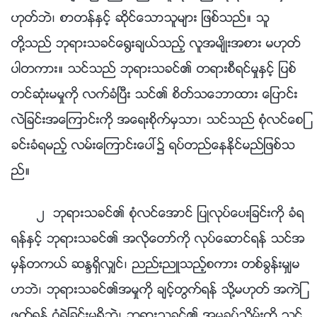
ဟုတ္ဘဲ၊ စာတန္ႏွင့္ ဆိုင္ေသာသူမ်ား ျဖစ္သည္။ သူ
တို႔သည္ ဘုရားသခင္ေ႐ြးခ်ယ္သည့္ လူအမ်ိဳးအစား မဟုတ္
ပါတကား။ သင္သည္ ဘုရားသခင္၏ တရားစီရင္မႈႏွင့္ ျပစ္
တင္ဆုံးမမႈကို လက္ခံၿပီး သင္၏ စိတ္သေဘာထား ေျပာင္း
လဲျခင္းအေၾကာင္းကို အေရးစိုက္မွသာ၊ သင္သည္ စုံလင္ေစျ
ခင္းခံရမည့္ လမ္းေၾကာင္းေပၚ၌ ရပ္တည္ေနႏိုင္မည္ျဖစ္သ
ည္။
၂ ဘုရားသခင္၏ စုံလင္ေအာင္ ျပဳလုပ္ေပးျခင္းကို ခံရ
ရန္ႏွင့္ ဘုရားသခင္၏ အလိုေတာ္ကို လုပ္ေဆာင္ရန္ သင္အ
မွန္တကယ္ ဆႏၵရွိလွ်င္၊ ညည္းညဴသည့္စကား တစ္ခြန္းမွ်မ
ဟဘဲ၊ ဘုရားသခင္၏အမႈကို ခ်င့္တြက္ရန္ သို႔မဟုတ္ အကဲျ
ဖတ္ရန္ ဝံ့ရဲျခင္းမရွိဘဲ၊ ဘုရားသခင္၏ အမႈခပ္သိမ္းကို သင္