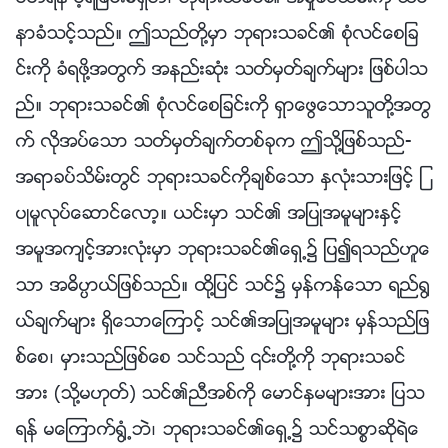
နာခံသင့္သည္။ ဤသည္တို႔မွာ ဘုရားသခင္၏ စုံလင္ေစျခ
င္းကို ခံရဖို႔အတြက္ အနည္းဆုံး သတ္မွတ္ခ်က္မ်ား ျဖစ္ပါသ
ည္။ ဘုရားသခင္၏ စုံလင္ေစျခင္းကို ရွာေဖြေသာသူတို႔အတြ
က္ လိုအပ္ေသာ သတ္မွတ္ခ်က္တစ္ခုက ဤသို႔ျဖစ္သည္-
အရာခပ္သိမ္းတြင္ ဘုရားသခင္ကိုခ်စ္ေသာ ႏွလုံးသားျဖင့္ ျ
ပဳမူလုပ္ေဆာင္ေလာ့။ ယင္းမွာ သင္၏ အျပဳအမူမ်ားႏွင့္
အမူအက်င့္အားလုံးမွာ ဘုရားသခင္၏ေရွ႕၌ ျပ၍ရသည္ဟူေ
သာ အဓိပၸာယ္ျဖစ္သည္။ ထို႔ျပင္ သင္၌ မွန္ကန္ေသာ ရည္႐ြ
ယ္ခ်က္မ်ား ရွိေသာေၾကာင့္ သင္၏အျပဳအမူမ်ား မွန္သည္ျဖ
စ္ေစ၊ မွားသည္ျဖစ္ေစ သင္သည္ ၎တို႔ကို ဘုရားသခင္
အား (သို႔မဟုတ္) သင္၏ညီအစ္ကို ေမာင္ႏွမမ်ားအား ျပသ
ရန္ မေၾကာက္႐ြံ႕ဘဲ၊ ဘုရားသခင္၏ေရွ႕၌ သင္သစၥာဆိုရဲေ