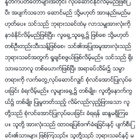
ႏႈတ္ကပတ္ေတာ္မ်ားအတိုင္း လုပ္ေဆာင္ႏိုင္လိမ့္မည္ျဖစ္ၿ
ပီး အပ်က္သေဘာ ေဆာင္မည္ သို႔မဟုတ္ အားနည္းမည္မ
ဟုတ္ေပ။ သင္သည္ ဘုရားသခင္ထံမွ လာသမွ်အားလုံးကို
နာခံႏိုင္လိမ့္မည္ျဖစ္ၿပီး၊ လူေရွ႕သူေရွ႕၌ ျဖစ္ေစ သို႔မဟုတ္
တစ္ဦးတည္းသီးသန္႔ျဖစ္ေစ၊ သင္၏အျပဳအမူအားလုံးသည္
ဘုရားသခင္အတြက္ ရႈခ်င္စဖြယ္ျဖစ္လိမ့္မည္။ သင္သည္ ႐ိုး
သားေသာလူ တစ္ေယာက္ျဖစ္ၿပီး အရာခပ္သိမ္း၌ သမၼာ
တရားကို လက္ေတြ႕လုပ္ေဆာင္လွ်င္ စုံလင္ေအာင္ျပဳလုပ္ေ
ပးျခင္း ခံရလိမ့္မည္။ လူမ်ားေရွ႕၌ တစ္မ်ိဳး၊ လူတို႔ေနာက္ကြ
ယ္၌ တစ္မ်ိဳး ျပဳမူတတ္သည့္ လိမ္လည္လွည့္ျဖားေသာ လူ
တို႔သည္ စုံလင္ေအာင္ျပဳလုပ္ေပးျခင္း ခံရရန္ ဆႏၵမရွိၾကေ
ပ။ သူတို႔ အားလုံးသည္ ထာဝရျပစ္ဒဏ္ခံရျခင္းႏွင့္ ပ်က္စီးျ
ခင္း၏သားမ်ား ျဖစ္ၾကသည္။ သူတို႔သည္ ဘုရားသခင္ႏွင့္ မ