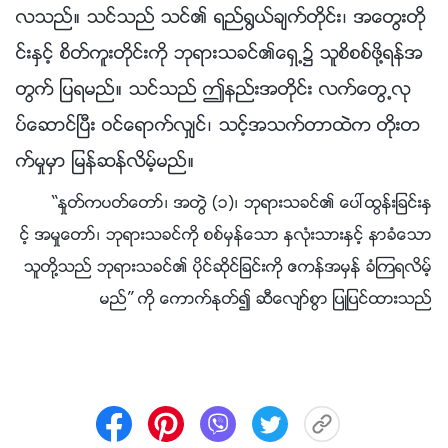
လသည္။ သင္သည္ သင္၏ ရည္႐ြယ္ခ်က္တိုင္း၊ အေတြးတို
င္းႏွင့္ စိတ္ကူးတိုင္းကို ဘုရားသခင္၏ေရွ႕၌ သူစိစစ္ဖို႔ရန္အ
တြက္ ျပရမည္။ သင္သည္ ဤနည္းအတိုင္း လက္ေတြ႕လု
ပ္ေဆာင္ၿပီး ဝင္ေရာက္လွ်င္၊ သင့္အသက္တာထဲက တိုးတ
က္မႈမွာ ျမန္ဆန္လိမ့္မည္။
“ႏႈတ္ကပတ္ေတာ္၊ အတြဲ (၁)၊ ဘုရားသခင္၏ ေပၚထြန္းျခင္းႏွ
င့္ အမႈေတာ္၊ ဘုရားသခင္ကို စစ္မွန္ေသာ ႏွလုံးသားႏွင့္ နာခံေသာ
သူတို႔သည္ ဘုရားသခင္၏ ပိုင္ဆိုင္ျခင္းကို ဧကန္အမွန္ ခံၾကရလိမ့္
မည္” ကို ေကာက္ႏုတ္၍ ဆီေလ်ာ္စြာ ျပဳျပင္ထားသည္