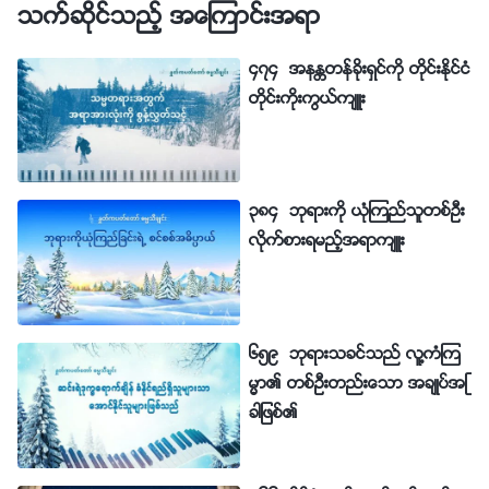
သက္ဆိုင္သည့္ အေၾကာင္းအရာ
၄၇၄ အနႏၲတန္ခိုးရွင္ကို တိုင္းႏိုင္ငံ
တိုင္းကိုးကြယ္က်ဴး
၃၈၄ ဘုရားကို ယုံၾကည္သူတစ္ဦး
လိုက္စားရမည့္အရာက်ဴး
၆၅၉ ဘုရားသခင္သည္ လူ႔ကံၾက
မၼာ၏ တစ္ဦးတည္းေသာ အခ်ဳပ္အျ
ခာျဖစ္၏