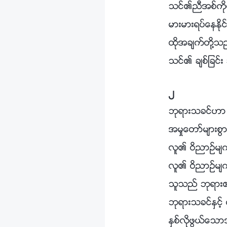
သင္၏ညီအစ္ကိုေမာ
မားမားရပ္ေနႏို
ထိုအခ်က္တို႔
သင္၏ ခ်စ္ျခင္း 
၂
ဘုရားသခင္ဟာ 
အမႈေတာ္မ်ားစြာ
လူ၏ ဝိညာဥ္မ်က္
လူ၏ ဝိညာဥ္မ်က္
သူသည္ ဘုရား၏ 
ဘုရားသခင္ႏွင့
ႏွစ္လိုဖြယ္ေသာအ