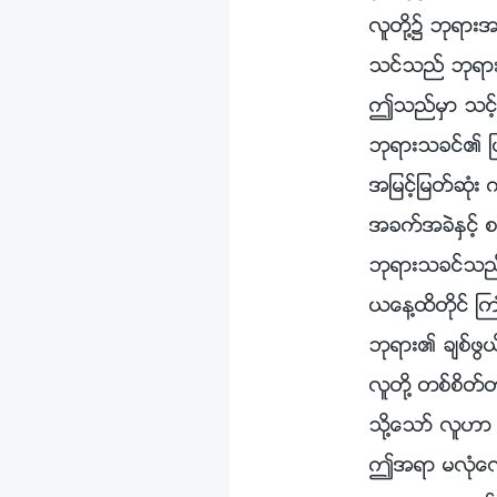
လူတို႔၌ ဘုရားအ
သင္သည္ ဘုရားက
ဤသည္မွာ သင့္ကိ
ဘုရားသခင္၏ ျပင
အျမင့္ျမတ္ဆုံး
အခက္အခဲႏွင့္ စစ
ဘုရားသခင္သည္ 
ယေန႔ထိတိုင္ ႀကဳ
ဘုရား၏ ခ်စ္ဖြယ
လူတို႔ တစ္စိတ္တ
သို႔ေသာ္ လူဟာ 
ဤအရာ မလုံေ