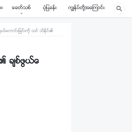
ား
ေခတ္သစ္
ပုံျပခန္း
ကြၽန္ုပ္တို႔အေၾကာင္း
္ေကာင္းျခင္းကို သင္ သိႏိုင္၏
၏ ခ်စ္ဖြယ္ေ