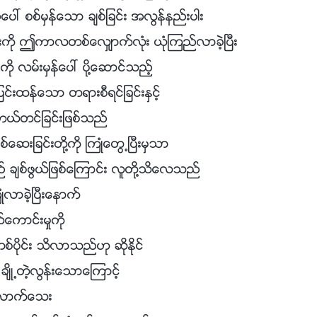
ေပၚ စစ္မွန္ေသာ ခ်စ္ျခင္း အလြန္နည္းပါး
ို ဤကာလတစ္ေလွ်ာက္လုံး ယုံၾကည္လာခဲ့ၿပီး
ု လမ္းမွန္ေပၚ ပို႔ေဆာင္သည့္
္းထန္ေသာ တရားစီရင္ျခင္းႏွင့္
 ကယ္တင္ျခင္းျဖစ္သည္
္ေဆးျခင္းတို႔ကို ႀကဳံေတြ႕ၿပီးမွသာ
ခ်စ္ဖြယ္ျဖစ္ေၾကာင္း လူတို႔သိေလသည္
ံလာခဲ့ၿပီးေနာက္
္ေကာင္းမႈကို
စ္ပိုင္း သိလာသည္ဟု ဆိုႏိုင္
ခ်ိဳ႕တဲ့လြန္းေသာေၾကာင့္
လာက္ေသး