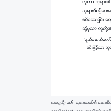
လူဟာ ဘုရား၏ ေ
ဘုရားစီစဥ္ေပးေ
စစ္ေဆးျခင္း ေတ
သို႔မွသာ လူတိ
“ႏႈတ္ကပတ္ေတာ္၊ 
ခင္းျဖင့္သာ ဘ
အေရွ႕သို႔-
၁၈၆ ဘုရားသခင္၏ တရားစီရင္