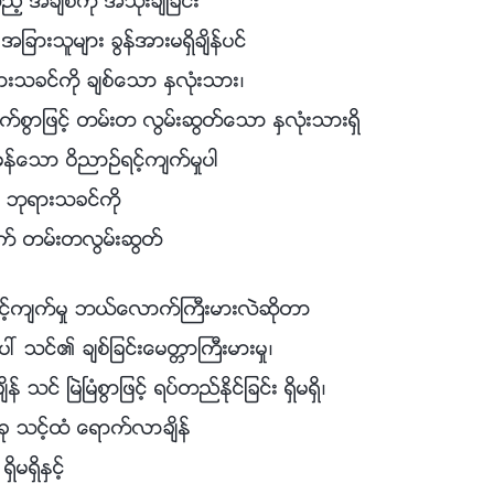
္ အခ်စ္ကို အသုံးခ်ျခင္း
ျခားသူမ်ား ခြန္အားမရွိခ်ိန္ပင္
းသခင္ကို ခ်စ္ေသာ ႏွလုံးသား၊
္စြာျဖင့္ တမ္းတ လြမ္းဆြတ္ေသာ ႏွလုံးသားရွိ
န္ေသာ ဝိညာဥ္ရင့္က်က္မႈပါ
း ဘုရားသခင္ကို
္ တမ္းတလြမ္းဆြတ္
င့္က်က္မႈ ဘယ္ေလာက္ႀကီးမားလဲဆိုတာ
 သင္၏ ခ်စ္ျခင္းေမတၱာႀကီးမားမႈ၊
န္ သင္ ၿမဲၿမံစြာျဖင့္ ရပ္တည္ႏိုင္ျခင္း ရွိမရွိ၊
 သင့္ထံ ေရာက္လာခ်ိန္
ိမရွိႏွင့္