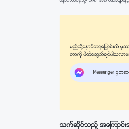
ေနာက္တစ္ခုသို႔-
၁၈၈ အခက္အခဲမ်ားႏွင့္ 
မည္သို႔ေႏွာင္တရေျပာင္းလဲ မွသာ
တာကို မိတ္ေဆြသိခ်င္ပါသလား။ ကြ
Messenger မွတဆင့္ 
သက္ဆိုင္သည့္ အေၾကာင္