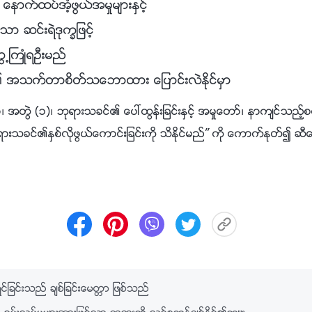
နာက္ထပ္အံ့ဖြယ္အမႈမ်ားႏွင့္
သာ ဆင္းရဲဒုကၡျဖင့္
ြ႕ႀကဳံရဦးမည္
ု႔၏ အသက္တာစိတ္သေဘာထား ေျပာင္းလဲႏိုင္မွာ
အတြဲ (၁)၊ ဘုရားသခင္၏ ေပၚထြန္းျခင္းႏွင့္ အမႈေတာ္၊ နာက်င္သည့္စမ္း
ုရားသခင္၏ႏွစ္လိုဖြယ္ေကာင္းျခင္းကို သိႏိုင္မည္” ကို ေကာက္ႏုတ္၍ ဆီ
ျခင္းသည္ ခ်စ္ျခင္းေမတၱာ ျဖစ္သည္