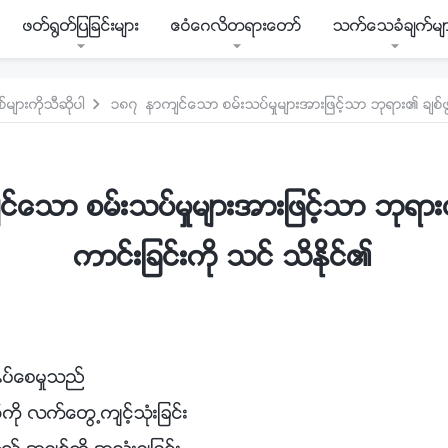
ဖတ္႐ြတ္ျပျခင္းမ်ား
ဧဝံေဂလိတရားေတာ္
သက္ေသခံခ်က္မ်
မ်ားကိုသီဆိုပါ
၁၈၇ နာက်င္ေသာ စမ္းသပ္မႈမ်ားအားျဖင့္သာ ဘုရား၏ ခ်စ္ဖြယ
ေသာ စမ္းသပ္မႈမ်ားအားျဖင့္သာ ဘုရား
ကာင္းျခင္းကို သင္ သိႏိုင္၏
နပ္ေစမႈသည္
ု လက္ေတြ႕က်င့္သုံးျခင္း