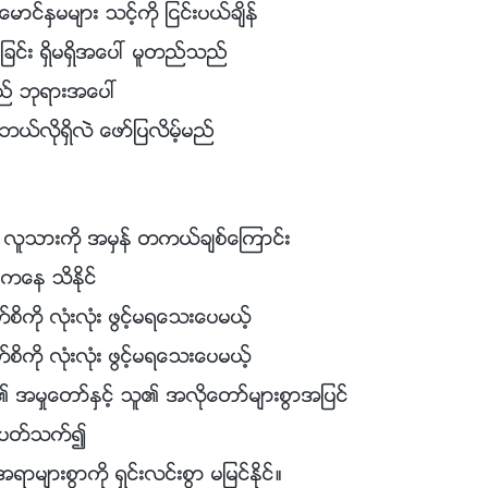
င္ႏွမမ်ား သင့္ကို ျငင္းပယ္ခ်ိန္
င္ျခင္း ရွိမရွိအေပၚ မူတည္သည္
သည္ ဘုရားအေပၚ
ဘယ္လိုရွိလဲ ေဖာ္ျပလိမ့္မည္
လူသားကို အမွန္ တကယ္ခ်စ္ေၾကာင္း
ကေန သိႏိုင္
စိကို လုံးလုံး ဖြင့္မရေသးေပမယ့္
စိကို လုံးလုံး ဖြင့္မရေသးေပမယ့္
အမႈေတာ္ႏွင့္ သူ၏ အလိုေတာ္မ်ားစြာအျပင္
္ ပတ္သက္၍
ရာမ်ားစြာကို ရွင္းလင္းစြာ မျမင္ႏိုင္။