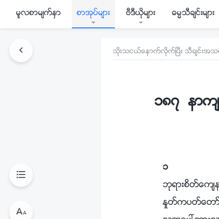
မူလစာမ်က္ႏွာ
စာအုပ္မ်ား
ဗီဒီယိုမ်ား
ဓမၼသီခ်င္းမ်ား
သိုးသငယ္ေနာက္လိုက္ၿပီး သီခ်င္းအသစ္
၁၈၇ နာက်င္
၁
ဘုရားစိတ္ေက်
ႏႈတ္ကပတ္ေတာ္ကိ