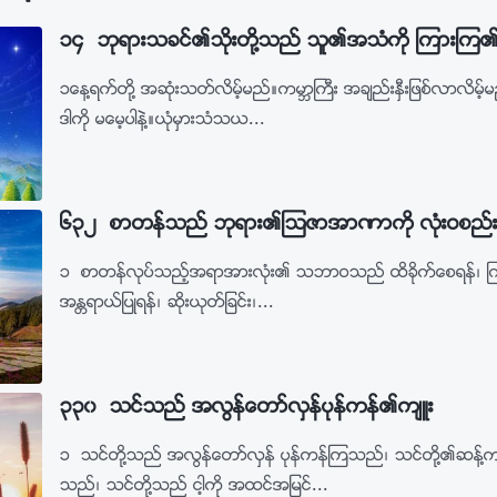
၁၄ ဘုရားသခင္၏သိုးတို႔သည္ သူ၏အသံကို ၾကားၾက
၁ေန႔ရက္တို႔ အဆုံးသတ္လိမ့္မည္။ကမာၻႀကီး အခ်ည္းႏွီးျဖစ္လာလိမ့
ဒါကို မေမ့ပါနဲ႔။ယုံမွားသံသယ...
၆၃၂ စာတန္သည္ ဘုရား၏ၾသဇာအာဏာကို လုံးဝစည္းမ
၁ စာတန္လုပ္သည့္အရာအားလုံး၏ သဘာဝသည္ ထိခိုက္ေစရန္၊ ၾကားဝ
အႏၲရာယ္ျပဳရန္၊ ဆိုးယုတ္ျခင္း၊...
၃၃၀ သင္သည္ အလြန္ေတာ္လွန္ပုန္ကန္၏က်ဴး
၁ သင္တို႔သည္ အလြန္ေတာ္လွန္ ပုန္ကန္ၾကသည္၊ သင္တို႔၏ဆန္႔က်င္
သည္၊ သင္တို႔သည္ ငါ့ကို အထင္အျမင္...