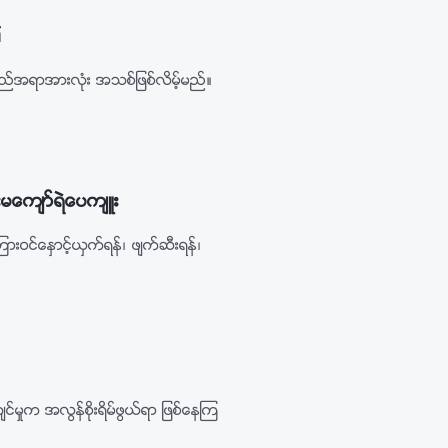
၏
္မည္အရာအားလုံး အသစ္ျဖစ္လိမ့္မည္။
ေက်ာ္ရဲေပက်ဴး
င္ေႏွာင့္ယွက္ရန္၊ ဖ်က္ဆီးရန္၊
မႈက အလြန္စိုးရိမ္ဖြယ္ရာ ျဖစ္ေနၾက