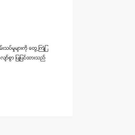
သပ္မႈမ်ားကို ေတြ႕ႀကဳံျ
ေလ်ာ္စြာ ျပဳျပင္ထားသည္