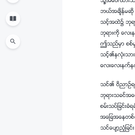
သူ႔အေပၚထားသည့
ဘယ္အခ်ိန္မဆို အ
သင့္အထဲ၌ ဘုရာ
ဘုရားကို ေလးနက
ဤသည္မွာ စစ္မွ
သင့္၏ႏွလုံးသာ
ေလးေလးနက္နက
သင္၏ ဝိညာဥ္ရ
ဘုရားသခင္အေပၚ
စမ္းသပ္ျခင္းခံရခ်ိ
အေျခအေနတစ္ခု
သင္ေပ်ာ့ညံ့ျခင္း ရွ