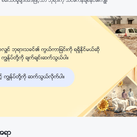
စမ္းသပ္မႈမ်ားအားျဖင့္သာ ဘုရားကို သင္ဧကန္ခ်စ္ႏိုင္၏က်ဴး
လွ်င္ ဘုရားသခင္၏ ကြယ္ကာျခင္းကို ရရွိႏိုင္မယ္ဆို
ၽန္ုပ္တို႔ကို ခ်က္ခ်င္းဆက္သြယ္ပါ။
ကြၽန္ုပ္တို႔ကို ဆက္သြယ္လိုက္ပါ။
းအရာ