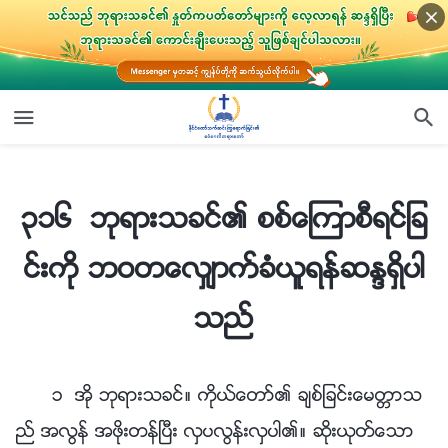
၃၁၆ ဘုရားသခင္၏ စစ္ေၾကာစီရင္ျခင္းကို ဘဝတေလွ်ာက္ခံယူရန္ဆႏၵရွိပါသည္
၃၁၆ ဘုရားသခင္၏ စစ္ေၾကာစီရင္ျခ
င္းကို ဘဝတေလွ်ာက္ခံယူရန္ဆႏၵရွိပါ
သည္
၁ အို ဘုရားသခင္။ ကိုယ္ေတာ္၏ ခ်စ္ျခင္းေမတၱာသ
ည္ အလြန္ အဖိုးတန္ၿပီး လွပလြန္းလွပါ၏။ ဆိုးယုတ္ေသာ