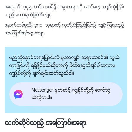
အေရွ႕သို႔-
၃၇၉ သင့္တာဝန္၌ သမၼာတရားကို လက္ေတြ႕ က်င့္သုံးျခင္း
သည္ ေသာ့ခ်က္ျဖစ္၏က်ဴး
ေနာက္တစ္ခုသို႔-
၃၈၁ ဘုရားကို လူတို႔ယုံၾကည္ျခင္း၌ က်ရႈံးၾကရသည့္
အေၾကာင္းရင္းမ်ားက်ဴး
မည္သို႔ေႏွာင္တရေျပာင္းလဲ မွသာလွ်င္ ဘုရားသခင္၏ ကြယ္
ကာျခင္းကို ရရွိႏိုင္မယ္ဆိုတာကို မိတ္ေဆြသိခ်င္ပါသလား။
ကြၽန္ုပ္တို႔ကို ခ်က္ခ်င္းဆက္သြယ္ပါ။
Messenger မွတဆင့္ ကြၽန္ုပ္တို႔ကို ဆက္သြ
ယ္လိုက္ပါ။
သက္ဆိုင္သည့္ အေၾကာင္းအရာ