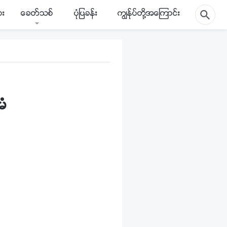
ား
ေခတ္သစ္
ပုံျပခန္း
ကြၽန္ုပ္တို႔အေၾကာင္း
ံ