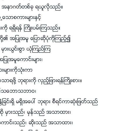
့္ အနာဂတ္တစ္ခု ရယူလိုသည္။
ြ႕ေသာစကားမ်ားႏွင့္
န္းကို ရရွိရန္ ႀကိဳးပမ္းၾကသည္။
႔၏ အျပဳအမူ ေျပာဆိုပုံကိုၾကည့္၍
မွားယြင္းစြာ ယုံၾကည္ၾက
ျပဳအမူေကာင္းမ်ား၊
မ်ားကိုသုံးကာ
ရဖို႔ ဘုရားကို လွည့္ျဖားရန္ႀကိဳးစား။
တို႔၏သေဘာသဘာဝ၊
ြံျခင္းရွိ မရွိအေပၚ ဘုရား စီရင္ကာဆုံးျဖတ္သည္
ဆို မွားသည္၊ မွန္သည္ အသာထား၊
ူ ေကာင္းသည္၊ ဆိုးသည္ အသာထား၊