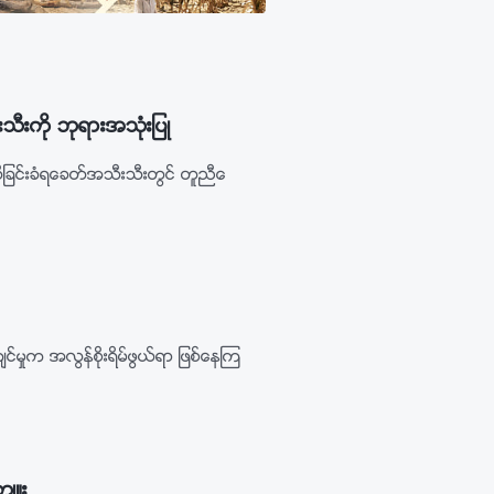
ီးကို ဘုရားအသုံးျပဳ
ိုျခင္းခံရေခတ္အသီးသီးတြင္ တူညီေ
မႈက အလြန္စိုးရိမ္ဖြယ္ရာ ျဖစ္ေနၾက
်ဴး