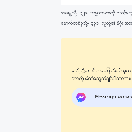
အေရွ႕သို႔-
၄၂၉ သမၼာတရားကို လက္ေတြ႕မက်
ေနာက္တစ္ခုသို႔-
၄၃၁ လူတို႔၏ နိဂုံး 
မည္သို႔ေႏွာင္တရေျပာင္းလဲ မွသာ
တာကို မိတ္ေဆြသိခ်င္ပါသလား။ ကြ
Messenger မွတဆင့္ 