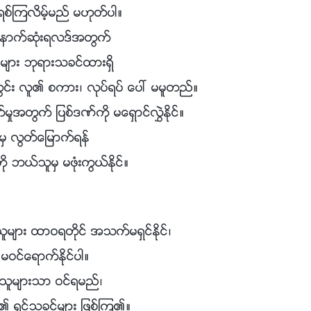
စ္ၾကလိမ့္မည္ မဟုတ္ပါ။
ေနာက္ဆုံးရလဒ္အတြက္
းမ်ား ဘုရားသခင္ထားရွိ
ြင္း လူ၏ စကား၊ လုပ္ရပ္ ေပၚ မမူတည္။
္မႈအတြက္ ျပစ္ဒဏ္ကို မေရွာင္လႊဲႏိုင္။
းမွ လြတ္ေျမာက္ရန္
ို ဘယ္သူမွ မဖုံးကြယ္ႏိုင္။
ူမ်ား ထာဝရတိုင္ အသက္မရွင္ႏိုင္၊
မဝင္ေရာက္ႏိုင္ပါ။
သူမ်ားသာ ဝင္ရမည္၊
ုံ၏ ရွင္သခင္မ်ား ျဖစ္ၾက၏။