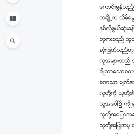
ေကာင္းမြန္သည
တခ်ိဳ႕က သိမ္ေမ
ႏွစ္လိုဖြယ္ဆုံးခ
ဘုရားသည္ သူတို
ဆုံးျဖတ္သည္ဟု 
လူအမ်ားသည္ အ
ခ်ိဳသာေသာစကား
ခဏသာ မ်က္ႏွာသာ
လူတို႔ကို သူ
သူ႔အေပၚ၌ က်ိဳးႏ
သူတို႔အေျပာအ
သူတို႔အျပဳအမ