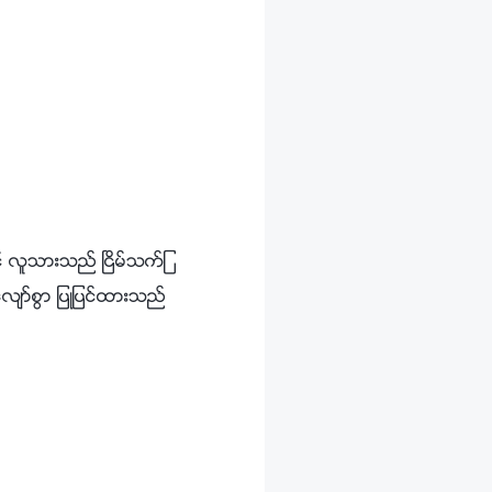
့္ လူသားသည္ ၿငိမ္သက္ျ
လ်ာ္စြာ ျပဳျပင္ထားသည္