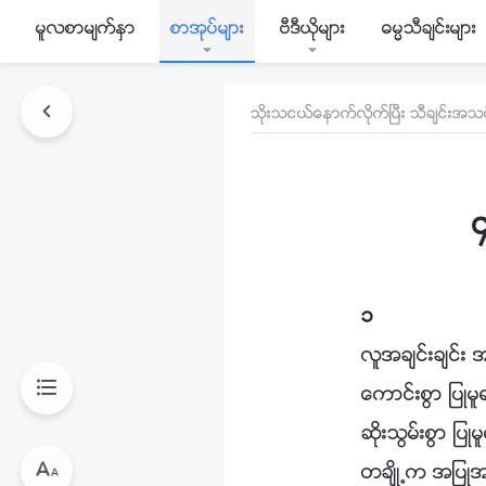
မူလစာမ်က္ႏွာ
စာအုပ္မ်ား
ဗီဒီယိုမ်ား
ဓမၼသီခ်င္းမ်ား
သိုးသငယ္ေနာက္လိုက္ၿပီး သီခ်င္းအသစ္
၁
လူအခ်င္းခ်င္း 
ေကာင္းစြာ ျပဳမ
ဆိုးသြမ္းစြာ ျပ
တခ်ိဳ႕က အျပဳအမ