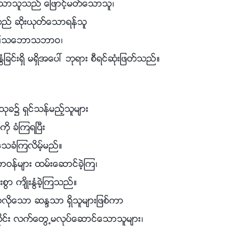
ံေသာသူသည္ ေျဖာင့္မတ္ေသာသူ၊
္ ဆိုးယုတ္ေသာရန္သူ
တို႔၏သေဘာသဘာဝ၊
ြံျခင္းရွိ မရွိအေပၚ ဘုရား စီရင္ဆုံးျဖတ္သည္။
 သုခ၌ ရွင္သန္မည့္သူမ်ား
ို ခံၾကရၿပီး
သခံၾကလိမ့္မည္။
တာဝန္မ်ား ထမ္းေဆာင္ခဲ့ၾက၊
စြာ က်ိဳးႏြံခဲ့ၾကသည္။
ိုေသာ ဆႏၵသာ ရွိသူမ်ားျဖစ္ကာ
င္း လက္ေတြ႕မလုပ္ေဆာင္ေသာသူမ်ား၊