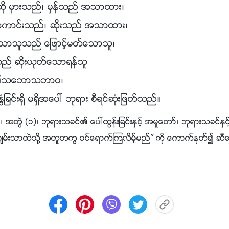
ဆို မွားသည္၊ မွန္သည္ အသာထား၊
ူ ေကာင္းသည္၊ ဆိုးသည္ အသာထား၊
ံေသာသူသည္ ေျဖာင့္မတ္ေသာသူ၊
္ ဆိုးယုတ္ေသာရန္သူ
တို႔၏သေဘာသဘာဝ၊
ြံျခင္းရွိ မရွိအေပၚ ဘုရား စီရင္ဆုံးျဖတ္သည္။
အတြဲ (၁)၊ ဘုရားသခင္၏ ေပၚထြန္းျခင္းႏွင့္ အမႈေတာ္၊ ဘုရားသခင္ႏွင
ခ်မ္းသာထဲသို႔ အတူတကြ ဝင္ေရာက္ၾကလိမ့္မည္” ကို ေကာက္ႏုတ္၍ ဆီေ