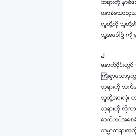
ဘုရားကို နာခ
မနာခံေသာသူသည
လူတို႔ကို သူ
သူ႔အေပၚ၌ က်ိဳးႏ
၂
ေနာက္ပိုင္းတြင္
ႀကီးစြာေသာဒုကၡက
ဘုရားကို သက္ေ
သူတို႔အားလုံး 
ဘုရားကို လိုလား
ဆက္ကပ္အေစခံလ
သမၼာတရားအတို