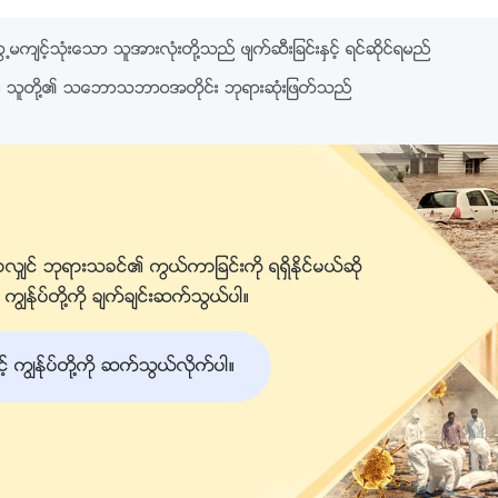
င့္သုံးေသာ သူအားလုံးတို႔သည္ ဖ်က္ဆီးျခင္းႏွင့္ ရင္ဆိုင္ရမည္
အား သူတို႔၏ သေဘာသဘာဝအတိုင္း ဘုရားဆုံးျဖတ္သည္
လွ်င္ ဘုရားသခင္၏ ကြယ္ကာျခင္းကို ရရွိႏိုင္မယ္ဆို
ၽန္ုပ္တို႔ကို ခ်က္ခ်င္းဆက္သြယ္ပါ။
ကြၽန္ုပ္တို႔ကို ဆက္သြယ္လိုက္ပါ။