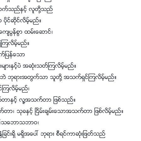
ာက္သည္ႏွင့္ လူတို႔သည္
ပိုင္ဆိုင္လိမ့္မည္။
ေက်ပြန္စြာ ထမ္းေဆာင္၊
ွိၾကလိမ့္မည္။
ဖာက္ျပန္ေသာ
ားႏွင့္ပဲ အဆုံးသတ္ၾကလိမ့္မည္။
မရွိဘဲ ဘုရားအတြက္သာ သူတို႔ အသက္ရွင္ၾကလိမ့္မည္။
ုင္ၾကလိမ့္မည္၊
တာႏွင့္ လူ႔အသက္တာ ျဖစ္သည္။
္တာ၊ သုခႏွင့္ ၿငိမ္းခ်မ္းေသာအသက္တာ ျဖစ္လိမ့္မည္။
တို႔၏သေဘာသဘာဝ၊
ြံျခင္းရွိ မရွိအေပၚ ဘုရား စီရင္ကာဆုံးျဖတ္သည္