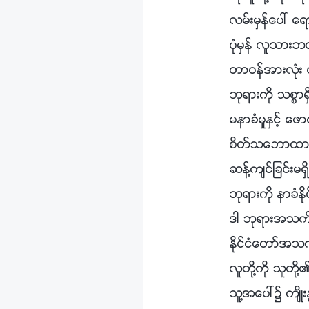
လမ္းမွန္ေပၚ ေရ
ပုံမွန္ လူသားဘဝ 
တာဝန္အားလုံး 
ဘုရားကို သစၥာရ
မနာခံမႈႏွင့္ ေ
စိတ္သေဘာထားမ်
ဆန႔္က်င္ျခင္း
ဘုရားကို နာခံႏိ
ဒါ ဘုရားအသက္
ႏိုင္ငံေတာ္အသက
လူတို႔ကို သူ
သူ႔အေပၚ၌ က်ိဳးႏ