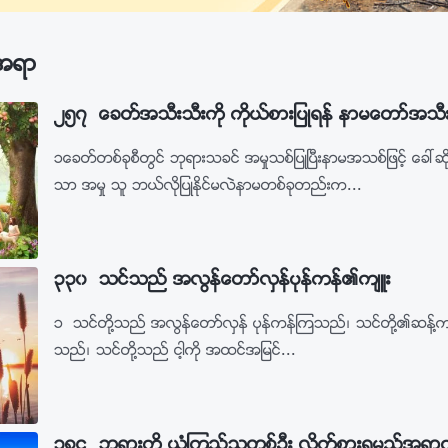
းအရာ
၂၅၇ ေခတ္အသီးသီးကို ကိုယ္စားျပဳရန္ နာမေတာ္အသီးသ
၁ေခတ္တစ္ခုစီတြင္ ဘုရားသခင္ အမႈသစ္ျပဳၿပီးနာမအသစ္ျဖင့္ ေခၚဆ
သာ အမႈ သူ ဘယ္လိုျပဳႏိုင္မလဲနာမတစ္ခုတည္းက...
၃၃၀ သင္သည္ အလြန္ေတာ္လွန္ပုန္ကန္၏က်ဴး
၁ သင္တို႔သည္ အလြန္ေတာ္လွန္ ပုန္ကန္ၾကသည္၊ သင္တို႔၏ဆန္႔က်င္
သည္၊ သင္တို႔သည္ ငါ့ကို အထင္အျမင္...
၃၈၄ ဘုရားကို ယုံၾကည္သူတစ္ဦး လိုက္စားရမည့္အရာက