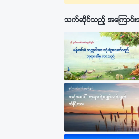
သက္ဆိုင္သည့္ အေၾကာင္