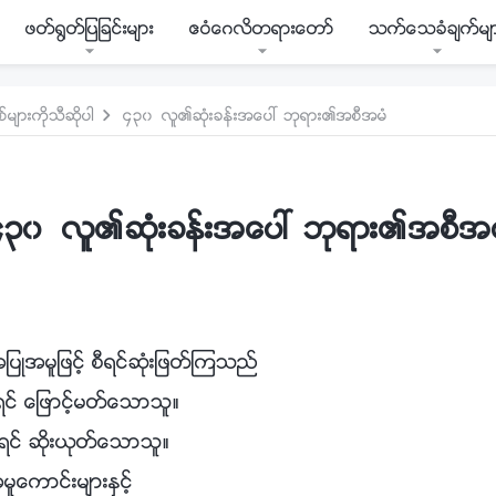
ဖတ္႐ြတ္ျပျခင္းမ်ား
ဧဝံေဂလိတရားေတာ္
သက္ေသခံခ်က္မ်
မ်ားကိုသီဆိုပါ
၄၃၀ လူ၏ဆုံးခန္းအေပၚ ဘုရား၏အစီအမံ
၄၃၀ လူ၏ဆုံးခန္းအေပၚ ဘုရား၏အစီအမ
အျပဳအမူျဖင့္ စီရင္ဆုံးျဖတ္ၾကသည္
ူရင္ ေျဖာင့္မတ္ေသာသူ။
ဳမူရင္ ဆိုးယုတ္ေသာသူ။
ူေကာင္းမ်ားႏွင့္