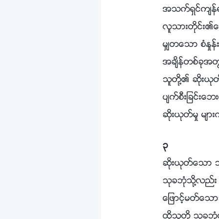
အသက္ရွင္က်န္ရ
လူသားတိုင္း၏
မွ်တေသာ စံႏႈန္
အခ်ိန္တစ္ခုအတ
သူတို႔၏ ဆိုးယုတ
ပ်က္စီးျခင္းေဘ
ဆိုးယုတ္မႈ မ်ားက
၃
ဆိုးယုတ္ေသာ သ
သုခဘုံသို႔လည္း 
ေျဖာင့္မတ္ေသာ
ထိုသူတို႔ သုခဘ