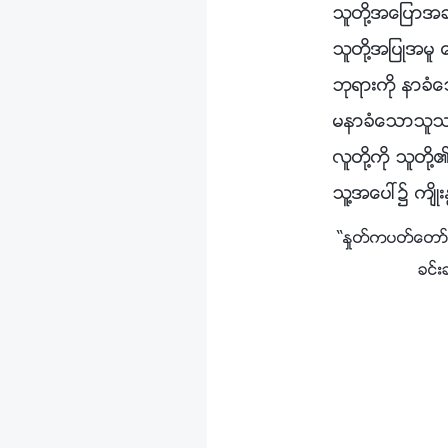
သူတို႔အေျပာအ
သူတို႔အျပဳအမ
ဘုရားကို နာခ
မနာခံေသာသူသည
လူတို႔ကို သူ
သူ႔အေပၚ၌ က်ိဳးႏ
“ႏႈတ္ကပတ္ေတာ္၊ 
ခင္း