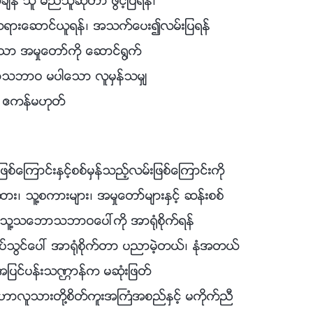
ခ်ိန္ သူ မည္သူဆိုတာ ဖြင့္ျပရန္၊
ာတရားေဆာင္ယူရန္၊ အသက္ေပး၍လမ္းျပရန္
ေသာ အမႈေတာ္ကို ေဆာင္႐ြက္
ာသဘာဝ မပါေသာ လူမွန္သမွ်
း ဧကန္မဟုတ္
ဖစ္ေၾကာင္းႏွင့္စစ္မွန္သည့္လမ္းျဖစ္ေၾကာင္းကို
း၊ သူ႔စကားမ်ား၊ အမႈေတာ္မ်ားႏွင့္ ဆန္းစစ္
္ သူ႔သေဘာသဘာဝေပၚကို အာ႐ုံစိုက္ရန္
ုပ္သြင္ေပၚ အာ႐ုံစိုက္တာ ပညာမဲ့တယ္၊ ႏုံအတယ္
 အျပင္ပန္းသဏၭာန္က မဆုံးျဖတ္
ာလူသားတို႔စိတ္ကူးအႀကံအစည္ႏွင့္ မကိုက္ညီ