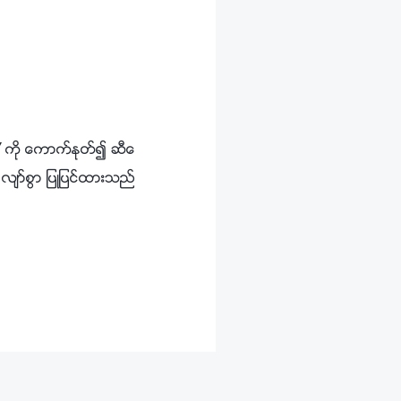
း” ကို ေကာက္ႏုတ္၍ ဆီေ
လ်ာ္စြာ ျပဳျပင္ထားသည္