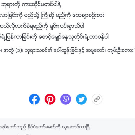
ဘုရားကို ကားတိုင္မတင္ပါနဲ႔
လာျခင္းကို မည္သို႔ ႀကိဳဆို မည္ကို ေသခ်ာစဥ္းစား
ယ္လိုလက္ခံရမည္ကို ရွင္းလင္းစြာသိပါ
႕ျပန္လာျခင္းကို ေစာင့္ေမွ်ာ္ေနသူတိုင္းရဲ႕တာဝန္ပါ
 အတြဲ (၁)၊ ဘုရားသခင္၏ ေပၚထြန္းျခင္းႏွင့္ အမႈေတာ္၊ က်မ္းဦးစကာ
္ေတာ္သည္ ႏိုင္ငံေတာ္ေခတ္ကို ယူေဆာင္လာၿပီ