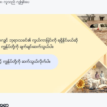
၊ လူသည္ လူျဖစ္ေပ
လွ်င္ ဘုရားသခင္၏ ကြယ္ကာျခင္းကို ရရွိႏိုင္မယ္ဆို
ၽန္ုပ္တို႔ကို ခ်က္ခ်င္းဆက္သြယ္ပါ။
ကြၽန္ုပ္တို႔ကို ဆက္သြယ္လိုက္ပါ။
းအရာ