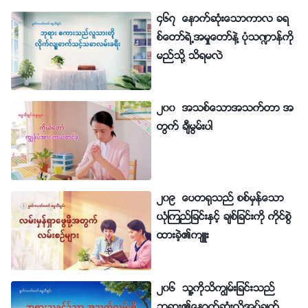
၄၆၇ ေနာက္ဆုံးေသာကာလ ခရ
စ္ေတာ္ရဲ႕အမႈေတာ္နဲ႔ ပုံသ႑ာန္ကို
မည္သို႔ သိရမလဲ
၂၀၀ အသစ္ေသာအသက္တာ အ
တြက္ ခ်ီမြမ္းပါ
၂၀၉ ေပတ႐ုသည္ စစ္မွန္ေသာ
ယုံၾကည္ျခင္းႏွင့္ ခ်စ္ျခင္းကို ကိုင္စြဲ
ထားခဲ့၏က်ဴး
၂၀၆ သူ႔ကိုသိကြၽမ္းျခင္းသည္
ဘုရား၏ေနာက္ဆုံးလိုအပ္ခ်က္