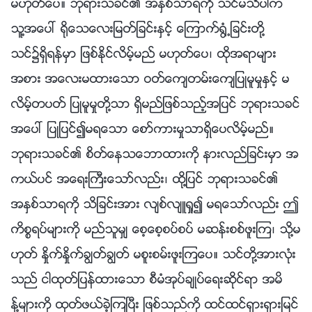
မဟုတ္ေပ။ ဘုရားသခင္၏ အႏွစ္သာရကို သင္မသိပါက
သူ႔အေပၚ ႐ိုေသေလးျမတ္ျခင္းႏွင့္ ေၾကာက္႐ြံ႕ျခင္းတို႔
သင္၌ရွိရန္မွာ ျဖစ္ႏိုင္လိမ့္မည္ မဟုတ္ေပ၊ ထိုအရာမ်ား
အစား အေလးမထားေသာ ဝတ္ေက်တမ္းေက်ျပဳမူမႈႏွင့္ မ
လိမ့္တပတ္ ျပဳမူမႈတို႔သာ ရွိမည္ျဖစ္သည့္အျပင္ ဘုရားသခင္
အေပၚ ျပဳျပင္၍မရေသာ ေစာ္ကားမႈသာရွိေပလိမ့္မည္။
ဘုရားသခင္၏ စိတ္ေနသေဘာထားကို နားလည္ျခင္းမွာ အ
ကယ္ပင္ အေရးႀကီးေသာ္လည္း၊ ထို႔ျပင္ ဘုရားသခင္၏
အႏွစ္သာရကို သိျခင္းအား လ်စ္လ်ဴရႈ၍ မရေသာ္လည္း ဤ
ကိစၥရပ္မ်ားကို မည္သူမွ် ေစ့ေစ့စပ္စပ္ မဆန္းစစ္ဖူးၾက၊ သို႔မ
ဟုတ္ ႏႈိက္ႏႈိက္ခြၽတ္ခြၽတ္ မစူးစမ္းဖူးၾကေပ။ သင္တို႔အားလုံး
သည္ ငါထုတ္ျပန္ထားေသာ စီမံအုပ္ခ်ဳပ္ေရးဆိုင္ရာ အမိ
န္႔မ်ားကို ထုတ္ဖယ္ခဲ့ၾကၿပီး ျဖစ္သည္ကို ထင္ထင္ရွားရွားျမင္