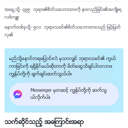
အေရွ႕သို႔-
၄၉၉ ဘုရား၏စိတ္သေဘာထားကို နားလည္ျခင္း၏အက်ိဳးရ
လဒ္က်ဴး
ေနာက္တစ္ခုသို႔-
၅၀၁ ဘုရားသခင္၏စိတ္သေဘာထားသည္ ျမင့္ျမတ္
လွ၏
မည္သို႔ေႏွာင္တရေျပာင္းလဲ မွသာလွ်င္ ဘုရားသခင္၏ ကြယ္
ကာျခင္းကို ရရွိႏိုင္မယ္ဆိုတာကို မိတ္ေဆြသိခ်င္ပါသလား။
ကြၽန္ုပ္တို႔ကို ခ်က္ခ်င္းဆက္သြယ္ပါ။
Messenger မွတဆင့္ ကြၽန္ုပ္တို႔ကို ဆက္သြ
ယ္လိုက္ပါ။
သက္ဆိုင္သည့္ အေၾကာင္းအရာ