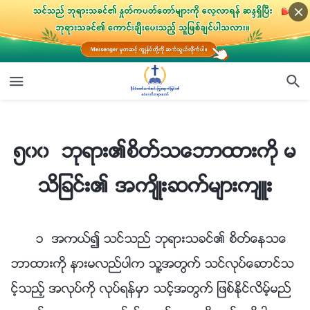
၅၀၀ ဘုရား၏စိတ္သေဘာထားကို မသိျခင္း၏ အက်ိဳးဆက္မ်ားက်ဴး
၅၀၀ ဘုရား၏စိတ္သေဘာထားကို မ
သိျခင္း၏ အက်ိဳးဆက္မ်ားက်ဴး
၁ အကယ္၍ သင္သည္ ဘုရားသခင္၏ စိတ္ေနသေ
ဘာထားကို နားမလည္ပါက သူ႔အတြက္ သင္လုပ္ေဆာင္သ
င့္သည့္ အလုပ္ကို လုပ္ရန္မွာ သင့္အတြက္ ျဖစ္ႏိုင္လိမ့္မည္