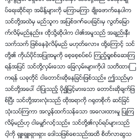
ပ္ေရးဆိုင္ရာ အမိန္႔မ်ားကို မၾကာမၾကာ ခ်ိဳးေဖာက္ေနပါက
သင္တို႔အထဲမွ မည္သူက အျပစ္ဒဏ္ေပးျခင္းမွ လြတ္ေျမာ
က္လိမ့္မည္နည္း။ ထိုသို႔ဆိုပါက ငါ၏အမႈသည္ အခ်ည္းႏွီး
သက္သက္ ျဖစ္ေနခဲ့လိမ့္မည္ မဟုတ္ေလာ။ ထို႔ေၾကာင့္ သင္
တို႔၏ ကိုယ္ပိုင္အျပဳအမူကို ေစ့ေစ့စပ္စပ္ ၾကည့္ရႈစစ္ေဆးၾက
ရန္အျပင္ သင္တို႔လွမ္းေသာ ေျခလွမ္းမ်ားကိုပါ သတိထားၾ
ကရန္ ယခုတိုင္ ငါေတာင္းဆိုေနျခင္းျဖစ္သည္။ ဤသည္မွာ
သင္တို႔အေပၚ ငါျပဳသည့္ ပို၍ျမင့္မားေသာ ေတာင္းဆိုခ်က္ျဖ
စ္ၿပီး သင္တို႔အားလုံးသည္ ထိုအရာကို ဂ႐ုတစိုက္ ဆင္ျခင္
သုံးသပ္ၾကကာ အလြန္ထက္သန္ေသာ အေလးထားမႈ ျပဳၾက
လိမ့္မည္ဟု ငါေမွ်ာ္လင့္သည္။ သင္တို႔၏လုပ္ရပ္မ်ားသည္
ငါ့ကို ရွဴးရွဴးရွားရွား ေဒါသျဖစ္ေစသည္အထိ စိတ္လာဆြသ