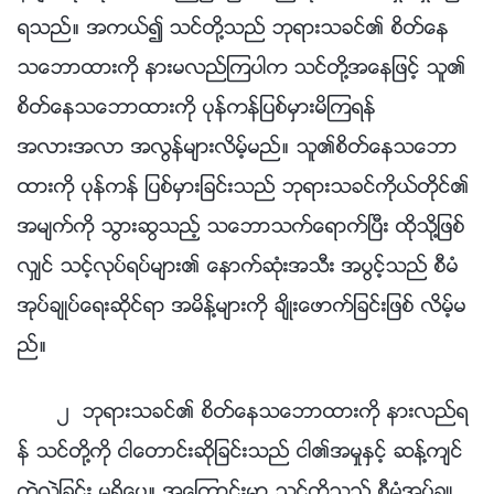
ရသည္။ အကယ္၍ သင္တို႔သည္ ဘုရားသခင္၏ စိတ္ေန
သေဘာထားကို နားမလည္ၾကပါက သင္တို႔အေနျဖင့္ သူ၏
စိတ္ေနသေဘာထားကို ပုန္ကန္ျပစ္မွားမိၾကရန္
အလားအလာ အလြန္မ်ားလိမ့္မည္။ သူ၏စိတ္ေနသေဘာ
ထားကို ပုန္ကန္ ျပစ္မွားျခင္းသည္ ဘုရားသခင္ကိုယ္တိုင္၏
အမ်က္ကို သြားဆြသည့္ သေဘာသက္ေရာက္ၿပီး ထိုသို႔ျဖစ္
လွ်င္ သင့္လုပ္ရပ္မ်ား၏ ေနာက္ဆုံးအသီး အပြင့္သည္ စီမံ
အုပ္ခ်ဳပ္ေရးဆိုင္ရာ အမိန္႔မ်ားကို ခ်ိဳးေဖာက္ျခင္းျဖစ္ လိမ့္မ
ည္။
၂ ဘုရားသခင္၏ စိတ္ေနသေဘာထားကို နားလည္ရ
န္ သင္တို႔ကို ငါေတာင္းဆိုျခင္းသည္ ငါ၏အမႈႏွင့္ ဆန္႔က်င္
ကြဲလြဲျခင္း မရွိေပ။ အေၾကာင္းမွာ သင္တို႔သည္ စီမံအုပ္ခ်ဳ