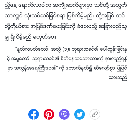
ည့္ေန႔ ေရာက္လာပါက အက်ိဳးဆက္မ်ားမွာ သင္တို႔ အတြက္
သာလွ်င္ သုံးသပ္ဆင္ျခင္စရာ ျဖစ္လိမ့္မည္၊ ထို႔အျပင္ သင္
တို႔ကိုယ္စား အျပစ္ဒဏ္ေပးျခင္းကို ခံေပးမည့္ အျခားမည္သူ
မွ် ရွိလိမ့္မည္ မဟုတ္ေပ။
“ႏႈတ္ကပတ္ေတာ္၊ အတြဲ (၁)၊ ဘုရားသခင္၏ ေပၚထြန္းျခင္းႏွ
င့္ အမႈေတာ္၊ ဘုရားသခင္၏ စိတ္ေနသေဘာထားကို နားလည္ရန္
မွာ အလြန္အေရးႀကီးေပ၏” ကို ေကာက္ႏုတ္၍ ဆီေလ်ာ္စြာ ျပဳျပင္
ထားသည္