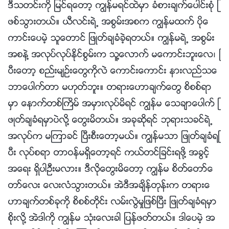
ဒီသတင္းကို ျမင္ရေတာ့ ကြၽန္မရင္ထဲမွာ ခံစားခ်က္ေပါင္းစုံ ျ
ဖစ္သြားတယ္။ ယီလင္းရဲ႕ အစြမ္းအစက ကြၽန္မထက္ ပိုေ
ကာင္းေပမဲ့ သူေတာင္ ျဖဳတ္ခ်ခံခဲ့ရတယ္။ ကြၽန္မရဲ႕ အစြမ္း
အစနဲ႔ အလုပ္လုပ္ႏိုင္စြမ္းက သူ႔ေလာက္ မေကာင္းဘူးေလ၊ ၿ
ပီးေတာ့ စည္းမ်ဥ္းေတြကိုလဲ ေကာင္းေကာင္း နားလည္သေ
ဘာေပါက္တာ မဟုတ္ဘူး။ တရားေဟာခ်က္ေတြ စိစစ္ရာ
မွာ ေနာက္တစ္ႀကိမ္ အမွားလုပ္မိရင္ ကြၽန္မ ေသခ်ာေပါက္ ျ
ဖဳတ္ခ်ခံရမွာပဲလို႔ ေတြးမိတယ္။ အခုဆိုရင္ ဘုရားသခင္ရဲ႕
အလုပ္က မၾကာခင္ ၿပီးစီးေတာ့မယ္။ ကြၽန္မသာ ျဖဳတ္ခ်ခံရၿ
ပီး လုပ္စရာ တာဝန္မရွိေတာ့ရင္ ကယ္တင္ျခင္းရဖို႔ အခြင့္
အေရး ရွိပါဦးမလား။ ဒီလိုေတြးမိေတာ့ ကြၽန္မ စိတ္ေတာ္ေ
တာ္ေလး ေလးလံသြားတယ္။ အဲဒီအခ်ိန္တုန္းက တရားေ
ဟာခ်က္တစ္ခုကို စိစစ္တိုင္း လမ္းလြဲမႈျဖစ္ၿပီး ျဖဳတ္ခ်ခံရမွာ
စိုးလို႔ အဲဒါကို ကြၽန္မ သုံးေလးခါ ျပန္ဖတ္တယ္။ ဒါေပမဲ့ အ