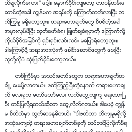
တ္ခ်လိုက္မလား” ေပါ့။ ေနာက္ပိုင္းက်ေတာ့ တာဝန္ထမ္းေ
ဆာင္တဲ့အခါ ကြၽန္မက အရမ္းကို ေၾကာက္တတ္လာၿပီး တ
က္ႂကြမႈ မရွိေတာ့ဘူး။ တရားေဟာခ်က္ေတြ စိစစ္တဲ့အခါ
အမွားလုပ္မိၿပီး ထုတ္ေဖာ္ခံရ၊ ျဖဳတ္ခ်ခံရမွာကို ေၾကာက္လို႔
ကိုယ္ပိုင္အျမင္ကို ရွင္းရွင္းလင္းလင္း မေျပာရဲေတာ့ဘူး။
ဒါေၾကာင့္မို႔ အရာအားလုံးကို ေခါင္းေဆာင္ေတြကို ေမးၿပီး
သူတို႔ကိုပဲ ဆုံးျဖတ္ခိုင္းေတာ့တယ္။
တစ္ႀကိမ္မွာ အသင္းေတာ္ေတြက တရားေဟာခ်က္တ
ခ်ိဳ႕ ေပးပို႔လာတယ္။ ဖတ္ၾကည့္ၿပီးတဲ့ေနာက္ တရားေဟာခ်
က္ ေလးခုက ေတာ္ေတာ္ေလး လက္ေတြ႕က်က် ေရးထားၿ
ပီး တင္ျပလို႔ရတယ္ဆိုတာ ေတြ႕လိုက္ရတယ္။ ဒါေပမဲ့ ကြၽန္
မ စိတ္ထဲမွာ တြက္ဆေနမိတယ္။ “ငါဖတ္တာ တိက်မႈမရွိလို႔
အသုံးမက်တဲ့ တရားေဟာခ်က္တစ္ခုကို ထပ္တင္ျပလိုက္မိရ