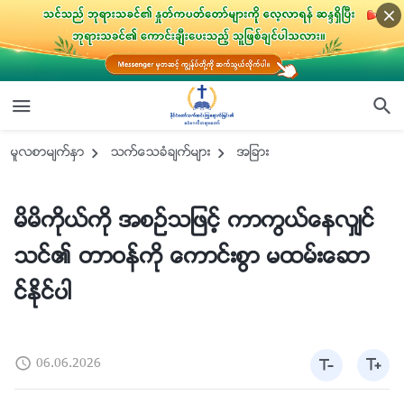
မူလစာမ်က္ႏွာ
သက္ေသခံခ်က္မ်ား
အျခား
မိမိကိုယ္ကို အစဥ္သျဖင့္ ကာကြယ္ေနလွ်င္
သင္၏ တာဝန္ကို ေကာင္းစြာ မထမ္းေဆာ
င္ႏိုင္ပါ
06.06.2026