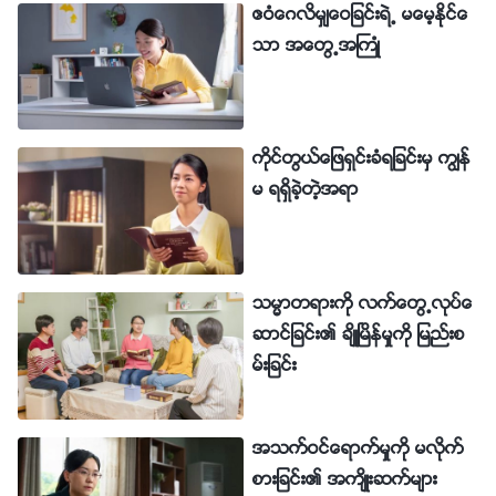
ဧဝံေဂလိမွ်ေဝျခင္းရဲ႕ မေမ့ႏိုင္ေ
ယြင္က ဘယ္လိုလုပ္ၿပီး ဒီကိစၥထဲ ပါလာရတာလဲ။ အခု
သာ အေတြ႕အႀကဳံ
သူက ခ်န္ဖိန္ဘက္ ပါေနၿပီ။ ဒါက အေသးအမႊား ကိစၥတစ္ခု
ဟုတ္ပုံမရဘူးပဲ။ အထက္ေခါင္းေဆာင္ေတြဆီ ငါ ခ်က္ခ်င္း
တိုင္မွျဖစ္မယ္။ မဟုတ္ရင္၊ အသင္းေတာ္အလုပ္က ကေမာ
ကိုင္တြယ္ေျဖရွင္းခံရျခင္းမွ ကြၽန္
က္ကမျဖစ္ကုန္မွာပဲ” လို႔ေပါ့။ ဒါေပမဲ့ ကြၽန္ေတာ္ စိုးရိမ္လ
မ ရရွိခဲ့တဲ့အရာ
ည္းစိုးရိမ္မိတယ္၊ “ခ်န္ဖိန္က ငါ့အလုပ္ကို တာဝန္ယူထား
တာ။ သူ႔ျပႆနာေတြကို ငါ တိုင္လို႔ သူသိသြားရင္၊ ငါ့ကို
ဖိႏွိပ္မလား၊ ညႇဥ္းပန္းမလား” လို႔ေပါ့။ ဒါကို ေတြးမိၿပီး၊ ကြၽ
န္ေတာ္ နည္းနည္း ေၾကာက္သြားလို႔ မတိုင္ရဲခဲ့ဘူး။
သမၼာတရားကို လက္ေတြ႕လုပ္ေ
ဆာင္ျခင္း၏ ခ်ိဳၿမိန္မႈကို ျမည္းစ
ရက္နည္းနည္းၾကာေတာ့၊ သန႔္စင္ျခင္းအလုပ္ကို တာဝ
မ္းျခင္း
န္ယူထားတဲ့ အစ္မတန္ခြၽန္းက ကြၽန္ေတာ့္ဆီ စာေရးလာတ
ယ္။ ဆုက်င္းနဲ႔ပတ္သက္တဲ့ သူ႔ရဲ႕ အျမင္ေစာင္းမႈေတြကို ခ်န္
အသက္ဝင္ေရာက္မႈကို မလိုက္
ဖိန္က သူ႔ဆီလည္း ျဖန႔္တယ္တဲ့။ ၿပီးေတာ့ ဆုက်င္းနဲ႔ ေကာ
စားျခင္း၏ အက်ိဳးဆက္မ်ား