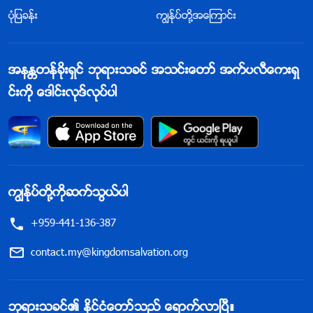
က်ိဳးေက်းဇူးျဖစ္ေစသင့္သည္။ ထိုသို႔ေသာ လက္ေတြ႕လုပ္ေ
ပုံျပခန္း
ကြၽန္ုပ္တို႔အေၾကာင္း
ဆာင္ျခင္းသည္ ပိုေကာင္းေသာရလဒ္မ်ားကို ျဖစ္ထြန္းေစၿပီး
ဘုရားသခင္ ေ႐ြးခ်ယ္ထားေသာလူမ်ားက ယင္းကို အသိအ
အနႏၲတန္ခိုးရွင္ ဘုရားသခင္ အသင္းေတာ္ အက္ပလီေကးရွ
မွတ္ျပဳၾကလိမ့္မည္။ အကယ္၍ တစ္စုံတစ္ဦး၏ မိတ္
င္းကို ေဒါင္းလုဒ္လုပ္ပါ
သဟာယဖြဲ႕ျခင္းသည္ အျခားသူတစ္ဦးကို ထိုးႏွက္တိုက္ခိုက္
ရန္ သို႔မဟုတ္ လက္စားေခ်ရန္ ႀကိဳးပမ္းျခင္းျဖင့္ ထိုသူကို ေ
ဖာ္ထုတ္၊ တိုက္ခိုက္ကာ ေသးသိမ္ေစလွ်င္ ထိုမိတ္သဟာယ
ဖြဲ႕ျခင္း၏ ႀကံ႐ြယ္ခ်က္က မွားယြင္းေပသည္၊ ယင္းသည္
တရားနည္းလမ္းမက် ျဖစ္သည္၊ ဘုရားသခင္က စက္ဆုပ္႐ြံ
ကြၽန္ုပ္တို႔ကိုဆက္သြယ္ပါ
ရွာၿပီး ညီအစ္ကိုေမာင္ႏွမမ်ားအတြက္ တည္ေဆာက္စရာလ
+959-441-136-387
ည္း မျဖစ္ေပ။ အကယ္၍ တစ္စုံတစ္ဦး၏ ႀကံ႐ြယ္ခ်က္သည္
အျခားသူမ်ားကို ျပစ္တင္ရႈတ္ခ်ရန္ သို႔မဟုတ္ ညႇဥ္းပန္းရန္ ျ
contact.my@kingdomsalvation.org
ဖစ္ပါက ၎သည္ ဆိုးယုတ္ေသာသူတစ္ဦးျဖစ္ၿပီး မေကာင္း
မႈကို ျပဳေနျခင္းျဖစ္သည္။ ဆိုးယုတ္ေသာလူမ်ားႏွင့္ ပတ္သ
ဘုရားသခင္၏ ႏိုင္ငံေတာ္သည္ ေရာက္လာၿပီ။