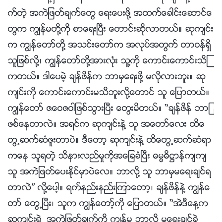
က္တဲ့ အကဲျဖတ္ခ်က္ေတြ ေရးေပးဖို႔ အထက္ေခါင္းေဆာင္ေ
တြက ကြၽန္မတို႔ကို စာေရးၿပီး ေတာင္းဆိုလာတယ္။ ဆုက်င္း
က ကြၽန္ေတာ္တို႔ အသင္းေတာ္က အလုပ္အတြက္ တာဝန္ရွိ
သူျဖစ္လို႔၊ ကြၽန္ေတာ္တို႔အားလုံး သူ႔ကို ေကာင္းေကာင္းသိၾ
ကတယ္။ ဒါေပမဲ့ ခ်န္ဖိန္က ဘာမွေရးဖို႔ မလိုလားဘူး။ ဆု
က်င္းကို ေကာင္းေကာင္းမသိဘူးလို႔ေတာင္ သူ ေျပာတယ္။
ကြၽန္ေတာ္ ဇေဝဇဝါျဖစ္သြားၿပီး ေတြးမိတယ္။ “ခ်န္ဖိန္ ဘာျ
ဖစ္ေနတာလဲ။ အရင္က ဆုက်င္းနဲ႔ သူ အေတာ္ေလး ထိေ
တြ႕ဆက္ဆံဖူးတာပဲ။ ဒီေတာ့ ဆုက်င္းနဲ႔ ထိေတြ႕ဆက္ဆံရာ
ကေန သူရတဲ့ သိနားလည္မႈကိုအေျခခံၿပီး ဓမၼဓိ႒ာန္က်က်
သူ အကဲျဖတ္ေပးႏိုင္မွာပဲေလ။ ဘာလို႔ သူ ဘာမွမေရးခ်င္ရ
တာလဲ” လို႔ေပါ့။ ရက္နည္းနည္းၾကာေတာ့၊ ခ်န္ဖိန္နဲ႔ ကြၽန္ေ
တာ္ ေတြ႕ၿပီး၊ သူက ကြၽန္ေတာ့္ကို ေျပာတယ္။ “အဲဒီေန႔က
ဆုက်င္းရဲ႕ အကဲျဖတ္ခ်က္ကို ကြၽန္မ ဘာလို႔ မေရးခ်င္ခဲ့