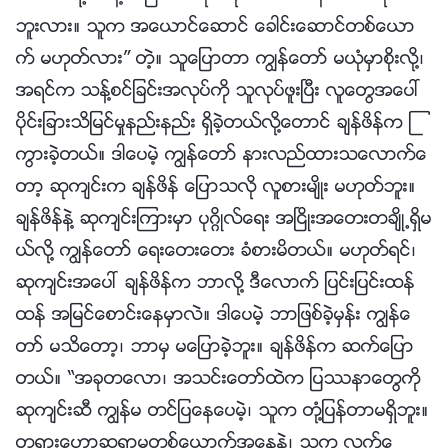
ဘူးလား။ သူက အေယာင္ေဆာင္ ေခါင္းေဆာင္တစ္ေယာ
က္ မဟုတ္လား” တဲ့။ သူေျပာတာ ကြၽန္ေတာ္ မယုံမွာစိုးလို႔၊
အရင္က သန႔္စင္ျခင္းအလုပ္ကို သူလုပ္ဖူးၿပီး လူေတြအေပၚ
ပိုင္းျခားသိျမင္မႈနည္းနည္း ရွိခဲ့တယ္လို႔ေတာင္ ခ်န္ဖိန္က ႂ
ကြားခဲ့တယ္။ ဒါေပမဲ့ ကြၽန္ေတာ္ နားလည္ထားသေလာက္ေ
တာ့ ဆုက်င္းက ခ်န္ဖိန္ ေျပာသလို လူစားမ်ိဳး မဟုတ္ဘူး။
ခ်န္ဖိန္နဲ႔ ဆုက်င္းၾကားမွာ ပုဂၢိဳလ္ေရး အၿငိဳးအေတးတခ်ိဳ႕ရွိမ
ယ္လို႔ ကြၽန္ေတာ္ ေရးေတးေတး ခံစားမိတယ္။ မဟုတ္ရင္၊
ဆုက်င္းအေပၚ ခ်န္ဖိန္က ဘာလို႔ ဒီေလာက္ ျပင္းျပင္းထန္
ထန္ အျမင္ေစာင္းေနမွာလဲ။ ဒါေပမဲ့ ဘာျဖစ္ခဲ့မွန္း ကြၽန္ေ
တာ္ မသိေတာ့၊ ဘာမွ မေျပာခဲ့ဘူး။ ခ်န္ဖိန္က ဆက္ေျပာ
တယ္။ “အခုတေလာ၊ အသင္းေတာ္ထဲက ျပႆနာေတြကို
ဆုက်င္းဆီ ကြၽန္မ တင္ျပေနေပမဲ့၊ သူက တုံ႔ျပန္တာမရွိဘူး။
တရားေဟာဆရာမတစ္ေယာက္အေနနဲ႔၊ သူက လက္ေ