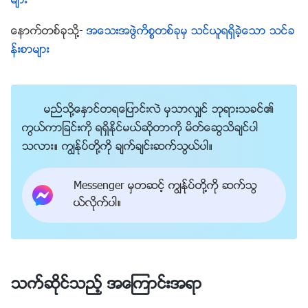
မ်ား
င့္လား။ မဟုတ္ရင္၊ သူတို႔ ညီညီၫြတ္ၫြတ္ ပူးေပါင္းေဆာ
ေနာက္တစ္ခုသို႔-
အေသးအဖြဲကိစၥတစ္ခုမွ သင္ယူရရွိခဲ့ေသာ သင္ခ
င္႐ြက္မႈ မရွိတာက အလုပ္ကို ထိခိုက္မွာပဲ” လို႔ေပါ့။ ဒါေပမဲ့ ၿ
န္းစာမ်ား
ပီးေတာ့ ကြၽန္ေတာ္ ေတြးမိျပန္တယ္။ “အေျခအေနကို ငါ
အျပည့္အဝ နားလည္တာ မဟုတ္ဘူး။ ငါသာ ဒါကို တိုင္လို
က္လို႔ ခ်န္ဖိန္ သိသြားရင္၊ ငါ့ကို ေဖာ္ေကာင္လုပ္တဲ့လူလို႔ စြ
မည္သို႔ေႏွာင္တရေျပာင္းလဲ မွသာလွ်င္ ဘုရားသခင္၏
ပ္စြဲၿပီး ငါ့ကို အခက္ေတြ႕ေအာင္ လုပ္မလား” လို႔ေပါ့။ ဒီအေ
ကြယ္ကာျခင္းကို ရရွိႏိုင္မယ္ဆိုတာကို မိတ္ေဆြသိခ်င္ပါ
သလား။ ကြၽန္ုပ္တို႔ကို ခ်က္ခ်င္းဆက္သြယ္ပါ။
တြးနဲ႔၊ ကြၽန္ေတာ္ မတိုင္ရဲခဲ့ဘူး။
Messenger မွတဆင့္ ကြၽန္ုပ္တို႔ကို ဆက္သြ
ရက္နည္းနည္းၾကာေတာ့၊ တျခားအသင္းေတာ္တစ္ခု
ယ္လိုက္ပါ။
က ေခါင္းေဆာင္ ဝူရွင္းဆီ ဆုက်င္းနဲ႔ပတ္သက္တဲ့ သူ႔ရဲ႕ အျ
မင္ေစာင္းတာေတြကို ခ်န္ဖိန္က စကားျဖန႔္တယ္။ ၿပီးေတာ့
ဆုက်င္းက အေယာင္ေဆာင္ အမႈေဆာင္ပါလို႔ ေျပာၿပီး ဧဝံေ
ဂလိသင္းေထာက္ လီယြင္ကိုေတာင္ ဆြဲထည့္လိုက္ေသးတ
သက္ဆိုင္သည့္ အေၾကာင္းအရာ
ယ္။ ကြၽန္ေတာ္ နည္းနည္း အံ့ဩသြားၿပီး ေတြးမိတယ္။ “လီ