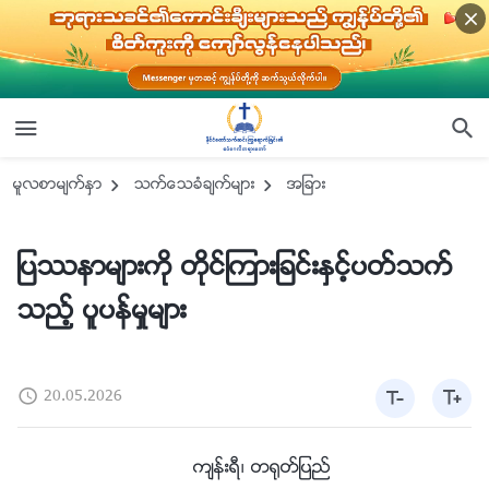
မူလစာမ်က္ႏွာ
သက္ေသခံခ်က္မ်ား
အျခား
ျပႆနာမ်ားကို တိုင္ၾကားျခင္းႏွင့္ပတ္သက္
သည့္ ပူပန္မႈမ်ား
20.05.2026
က်န္းရီ၊ တ႐ုတ္ျပည္